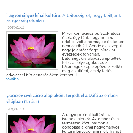
Hagyományos kínai kultúra:
A bátorságról, hogy kiálljunk
az igazság oldalán
2013-01-18
Mikor Konfuciusz és Szókratész
éltek, úgy tűnt, hogy nem az
erkölcs volt a norma, de ők ketten
nem adták fel. Gondolataik végül
nagy jelentősséggel bírtak az
évezredek folyamán.
Bátorságukra alapozva építették
fel személyiségüket és a
bátorságuk segítségével alkották
meg a kultúrát, amely tartós
erkölccsel bírt generációkon keresztül.
tovább ...
5.000 év civilizáció alapjaként terjedt el a Dáfá az emberi
világban
(1. rész)
2013-01-11
A ragyogó kínai kultúrát az
istenek ihlették. Az ember és a
természet közti harmónia
gondolata a kínai hagyományos
kultúra lényege, ami mély hatást