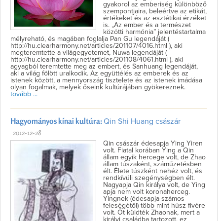
gyakorol az emberiség különböző
szempontjaira, beleértve az etikát,
értékeket és az esztétikai érzéket
is. „Az ember és a természet
közötti harmónia” jelentéstartalma
mélyreható, és magában foglalja Pan Gu legendáját (
http://hu.clearharmony.net/articles/201107/4016.html ), aki
megteremtette a világegyetemet, Nuwa legendáját (
http://hu.clearharmony.net/articles/201108/4061.html ), aki
agyagból teremtette meg az embert, és Sanhuang legendáját,
aki a világ fölött uralkodik. Az együttélés az emberek és az
istenek között, a mennyország tisztelete és az istenek imádása
olyan fogalmak, melyek őseink kultúrájában gyökereznek.
tovább ...
Hagyományos kínai kultúra:
Qin Shi Huang császár
2012-12-28
Qin császár édesapja Ying Yiren
volt. Fiatal korában Ying a Qin
állam egyik hercege volt, de Zhao
állam túszaként, száműzetésben
élt. Élete túszként nehéz volt, és
rendkívüli szegénységben élt.
Nagyapja Qin királya volt, de Ying
apja nem volt koronaherceg.
Yingnek (édesapja számos
feleségétől) több mint húsz fivére
volt. Őt küldték Zhaonak, mert a
királyi családba tartozott, ez