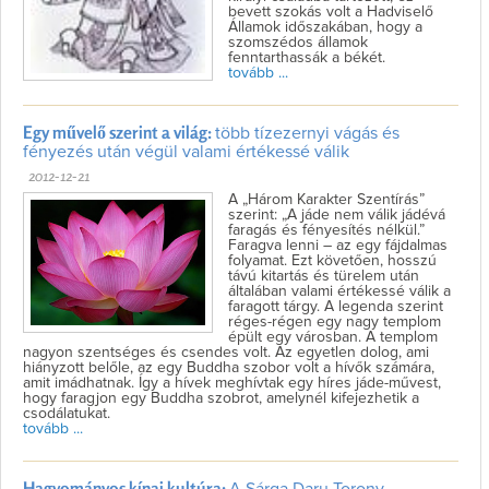
bevett szokás volt a Hadviselő
Államok időszakában, hogy a
szomszédos államok
fenntarthassák a békét.
tovább ...
Egy művelő szerint a világ:
több tízezernyi vágás és
fényezés után végül valami értékessé válik
2012-12-21
A „Három Karakter Szentírás”
szerint: „A jáde nem válik jádévá
faragás és fényesítés nélkül.”
Faragva lenni – az egy fájdalmas
folyamat. Ezt követően, hosszú
távú kitartás és türelem után
általában valami értékessé válik a
faragott tárgy. A legenda szerint
réges-régen egy nagy templom
épült egy városban. A templom
nagyon szentséges és csendes volt. Az egyetlen dolog, ami
hiányzott belőle, az egy Buddha szobor volt a hívők számára,
amit imádhatnak. Így a hívek meghívtak egy híres jáde-művest,
hogy faragjon egy Buddha szobrot, amelynél kifejezhetik a
csodálatukat.
tovább ...
Hagyományos kínai kultúra: