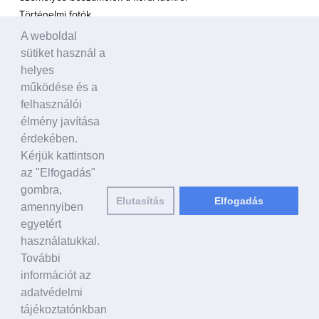
Történelmi fotók
A weboldal
A TÁMOGATÁS HANGJA
sütiket használ a
Politikusok
helyes
Civil szervezetek, ENSZ
működése és a
Egyéb
felhasználói
élmény javítása
A VILÁG HÍREI
érdekében.
Kérjük kattintson
HAGYOMÁNYOS KÍNAI KULTÚRA
az "Elfogadás"
Ősi történetek
gombra,
Elutasítás
Elfogadás
Történelmi személyek
amennyiben
Shen Yun Performing Arts
egyetért
használatukkal.
LINKEK
További
falundafa.org
információt az
hu.faluninfo.eu
adatvédelmi
minghui.org
tájékoztatónkban