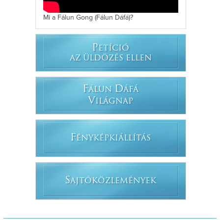
Mi a Fálun Gong (Fálun Dáfá)?
P
ETÍCIÓ
AZ ÜLDÖZÉS ELLEN
F
D
ÁLUN
ÁFÁ
V
ILÁGNAP
F
ÉNYKÉPKIÁLLÍTÁS
S
AJTÓKÖZLEMÉNYEK