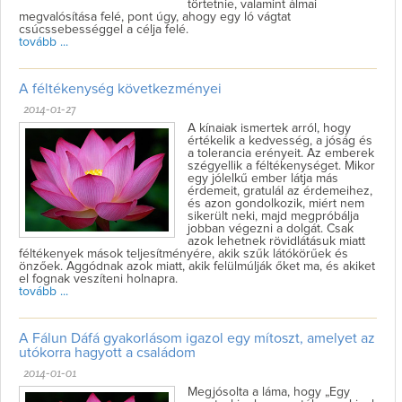
törtetnie, valamint álmai
megvalósítása felé, pont úgy, ahogy egy ló vágtat
csúcssebességgel a célja felé.
tovább ...
A féltékenység következményei
2014-01-27
A kínaiak ismertek arról, hogy
értékelik a kedvesség, a jóság és
a tolerancia erényeit. Az emberek
szégyellik a féltékenységet. Mikor
egy jólelkű ember látja más
érdemeit, gratulál az érdemeihez,
és azon gondolkozik, miért nem
sikerült neki, majd megpróbálja
jobban végezni a dolgát. Csak
azok lehetnek rövidlátásuk miatt
féltékenyek mások teljesítményére, akik szűk látókörűek és
önzőek. Aggódnak azok miatt, akik felülmúlják őket ma, és akiket
el fognak veszíteni holnapra.
tovább ...
A Fálun Dáfá gyakorlásom igazol egy mítoszt, amelyet az
utókorra hagyott a családom
2014-01-01
Megjósolta a láma, hogy „Egy