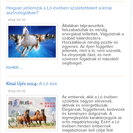
Hogyan jellemzik a Ló évében születetteket a kínai
asztrológiában?
2014-02-10
Általában talpraesettek,
felszabadultak és mindig
energiával telítettek. Vágyódnak a
szabad kalandozásra.
Hozzáállásuk mindig pozitív és
egyenes. Az ilyen független
jellemek, mint a ló, nem szeretik,
ha elnyomják őket, és nem
szívesen fogadnak el másoktól
segítséget.
tovább ...
Kínai Újév 2014:
A Ló éve
2014-02-05
Az emberek, akik a Ló évében
születtek nagyon elevenek,
aktívak és energetikusak.
Elegánsak, függetlenek, kedvesek
és keményen dolgoznak. A
legmeglepőbb karakterjegyük az
erős magabiztosság. Ezért a Ló
évében minden embernek
magabiztosan kell céljai felé