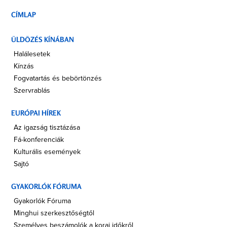
CÍMLAP
ÜLDÖZÉS KÍNÁBAN
Halálesetek
Kínzás
Fogvatartás és bebörtönzés
Szervrablás
EURÓPAI HÍREK
Az igazság tisztázása
Fá-konferenciák
Kulturális események
Sajtó
GYAKORLÓK FÓRUMA
Gyakorlók Fóruma
Minghui szerkesztőségtől
Személyes beszámolók a korai időkről