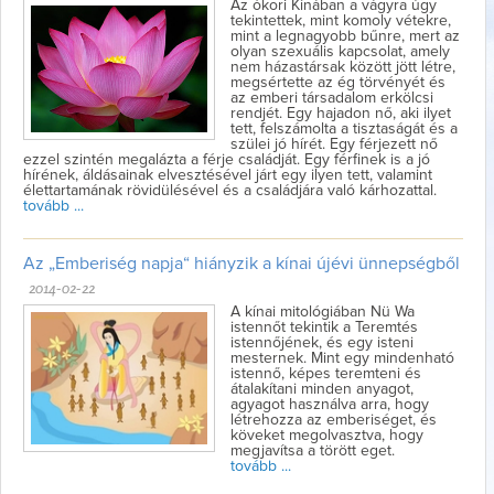
Az ókori Kínában a vágyra úgy
tekintettek, mint komoly vétekre,
mint a legnagyobb bűnre, mert az
olyan szexuális kapcsolat, amely
nem házastársak között jött létre,
megsértette az ég törvényét és
az emberi társadalom erkölcsi
rendjét. Egy hajadon nő, aki ilyet
tett, felszámolta a tisztaságát és a
szülei jó hírét. Egy férjezett nő
ezzel szintén megalázta a férje családját. Egy férfinek is a jó
hírének, áldásainak elvesztésével járt egy ilyen tett, valamint
élettartamának rövidülésével és a családjára való kárhozattal.
tovább ...
Az „Emberiség napja“ hiányzik a kínai újévi ünnepségből
2014-02-22
A kínai mitológiában Nü Wa
istennőt tekintik a Teremtés
istennőjének, és egy isteni
mesternek. Mint egy mindenható
istennő, képes teremteni és
átalakítani minden anyagot,
agyagot használva arra, hogy
létrehozza az emberiséget, és
köveket megolvasztva, hogy
megjavítsa a törött eget.
tovább ...