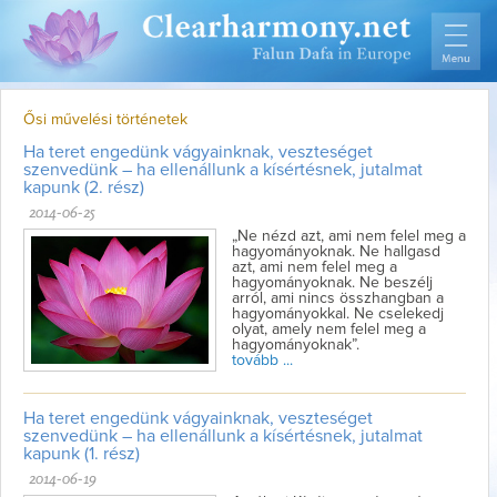
Ősi művelési történetek
Ha teret engedünk vágyainknak, veszteséget
szenvedünk – ha ellenállunk a kísértésnek, jutalmat
kapunk (2. rész)
2014-06-25
„Ne nézd azt, ami nem felel meg a
hagyományoknak. Ne hallgasd
azt, ami nem felel meg a
hagyományoknak. Ne beszélj
arról, ami nincs összhangban a
hagyományokkal. Ne cselekedj
olyat, amely nem felel meg a
hagyományoknak”.
tovább ...
Ha teret engedünk vágyainknak, veszteséget
szenvedünk – ha ellenállunk a kísértésnek, jutalmat
kapunk (1. rész)
2014-06-19