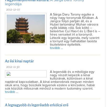
A Sárga Daru Torony
legendája
2012-12-07
A Sárga Daru Torony egyike a
négy nagy toronynak Kínában. A
Jangce folyó partján áll, és a
Hubei tartományi Wuhan városra
nyílik kilátás róla. Sok költő –
beleértve Cui Hao-t és Li Bai-t is –
híres verseket írt a toronyról.
Létezik egy legenda, mely szerint
a tornyot egy halhatatlan taoista
tiszteletére építették.
tovább ...
Az ősi kínai naptár
2012-11-30
A legendák és a mitológia egy
nagy részét képezik a kínai
kultúrának, különösen a kínai
naptárral kapcsolatban. A kínai embereknek megvan minden
okuk arra, hogy büszkék legyenek ezekre a kincsekre, habár
sok közülük mítosznak minősül a modern tudomány szerint.
tovább ...
A legnagyobb és legerősebb erkölcsi erő