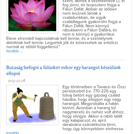
szent, akinek a vezetékneve Li, el
fog jönni, és terjeszteni fogja a
Fálun Dáfát. Abban az időben
nem lesznek lámák a
családunkban, de egyik
családtagunk gyakorolni fogja a
Fálun Dáfát. Nem könnyű
rábukkanni a Fálun Dáfára, és
nem is könnyű a gyakorlása.
Eleve elrendelt kapcsolatnak kell lennie, és a személynek
áldottnak kell lennie. Legyetek jók és kövessétek az erkölcsi
normát az időtől függetlenül.”
tovább ...
Butaság befogni a fülünket mikor egy harangot készülünk
ellopni
2013-03-08
Egy történetben a Tavaszi és Őszi
periódusból (i.e. 770-221) egy
tolvaj betört egy gazdag család
házába, hogy ellopjon egy nagy
harangot. Megpróbálta a hátán
kivinni. Azonban a harang túl
nagyméretű és nehéz volt ahhoz,
hogy elvigye. Akkor a rabló talált
egy kalapácsot, és apró
darabokra szándékozta törni,
hogy úgy könnyebben elvihesse.
tovább ...