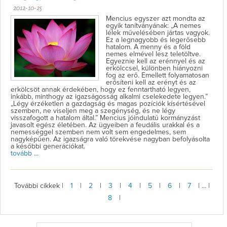
2012-10-25
Mencius egyszer azt mondta az
egyik tanítványának: „A nemes
lélek művelésében jártas vagyok.
Ez a legnagyobb és legerősebb
hatalom. A menny és a föld
nemes elmével lesz teletöltve.
Egyeznie kell az erénnyel és az
erkölccsel, különben hiányozni
fog az erő. Emellett folyamatosan
erősíteni kell az erényt és az
erkölcsöt annak érdekében, hogy ez fenntartható legyen,
inkább, minthogy az igazságosság alkalmi cselekedete legyen.”
„Légy érzéketlen a gazdagság és magas pozíciók kísértésével
szemben, ne viseljen meg a szegénység, és ne légy
visszafogott a hatalom által.” Mencius jóindulatú kormányzást
javasolt egész életében. Az ügyeiben a feudális urakkal és a
nemességgel szemben nem volt sem engedelmes, sem
nagyképűen. Az igazságra való törekvése nagyban befolyásolta
a későbbi generációkat.
tovább ...
További cikkek |
1
|
2
|
3
|
4
|
5
|
6
|
7
| ... |
8
|