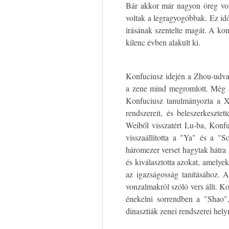
Bár akkor már nagyon öreg volt
voltak a legragyogóbbak. Ez id
írásának szentelte magát. A kon
kilenc évben alakult ki.
Konfuciusz idején a Zhou-udvar 
a zene mind megromlott. Még a 
Konfuciusz tanulmányozta a Xi
rendszereit, és beleszerkeszt
Weiből visszatért Lu-ba, Konfuc
visszaállította a "Ya" és a "
háromezer verset hagytak hátra 
és kiválasztotta azokat, amelye
az igazságosság tanításához. A
vonzalmakról szóló vers állt. Ko
énekelni sorrendben a "Shao"
dinasztiák zenei rendszerei hely