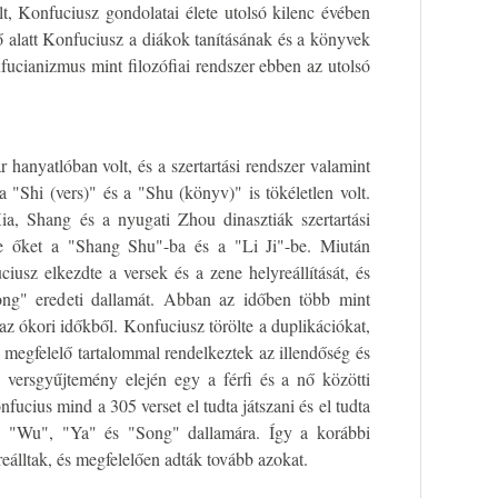
, Konfuciusz gondolatai élete utolsó kilenc évében
ő alatt Konfuciusz a diákok tanításának és a könyvek
fucianizmus mint filozófiai rendszer ebben az utolsó
hanyatlóban volt, és a szertartási rendszer valamint
"Shi (vers)" és a "Shu (könyv)" is tökéletlen volt.
a, Shang és a nyugati Zhou dinasztiák szertartási
ette őket a "Shang Shu"-ba és a "Li Ji"-be. Miután
iusz elkezdte a versek és a zene helyreállítását, és
Song" eredeti dallamát. Abban az időben több mint
az ókori időkből. Konfuciusz törölte a duplikációkat,
k megfelelő tartalommal rendelkeztek az illendőség és
 versgyűjtemény elején egy a férfi és a nő közötti
nfucius mind a 305 verset el tudta játszani és el tudta
, "Wu", "Ya" és "Song" dallamára. Így a korábbi
reálltak, és megfelelően adták tovább azokat.