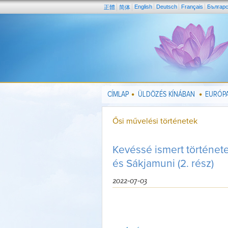
English
Deutsch
Français
Българ
正體
简体
CÍMLAP
ÜLDÖZÉS KÍNÁBAN
EURÓPA
Ősi művelési történetek
Kevéssé ismert története
és Sákjamuni (2. rész)
2022-07-03