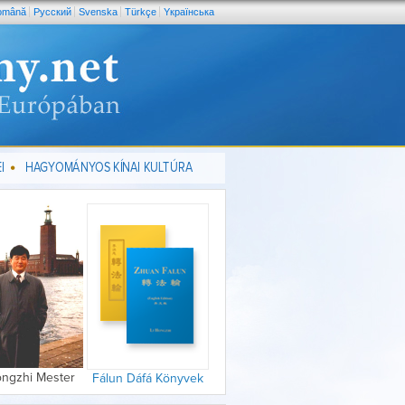
omână
Pусский
Svenska
Türkçe
Yкраїнська
I
HAGYOMÁNYOS KÍNAI KULTÚRA
ongzhi Mester
Fálun Dáfá Könyvek