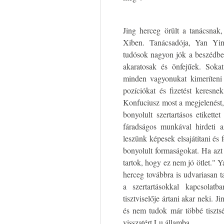
Jing herceg örült a tanácsnak
Xiben. Tanácsadója, Yan Yin
tudósok nagyon jók a beszédben
akaratosak és önfejűek. Sokat
minden vagyonukat kimeríteni 
pozíciókat és fizetést keresn
Konfuciusz most a megjelenést,
bonyolult szertartásos etikett
fáradságos munkával hirdeti 
leszünk képesek elsajátítani és 
bonyolult formaságokat. Ha azt
tartok, hogy ez nem jó ötlet." 
herceg továbbra is udvariasan t
a szertartásokkal kapcsolat
tisztviselője ártani akar neki.
és nem tudok már többé tisztsé
visszatért Lu államba.