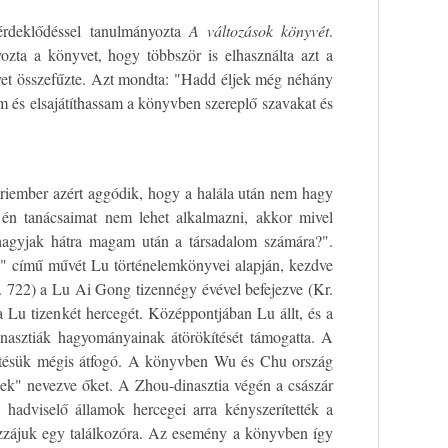
érdeklődéssel tanulmányozta
A változások könyvét
.
zta a könyvet, hogy többször is elhasználta azt a
vet összefűzte. Azt mondta: "Hadd éljek még néhány
m és elsajátíthassam a könyvben szereplő szavakat és
riember azért aggódik, hogy a halála után nem hagy
én tanácsaimat nem lehet alkalmazni, akkor mivel
hagyjak hátra magam után a társadalom számára?".
z" című művét Lu történelemkönyvei alapján, kezdve
. 722) a Lu Ai Gong tizennégy évével befejezve (Kr.
a Lu tizenkét hercegét. Középpontjában Lu állt, és a
inasztiák hagyományainak átörökítését támogatta. A
ntésük mégis átfogó. A könyvben Wu és Chu ország
ek" nevezve őket. A Zhou-dinasztia végén a császár
 hadviselő államok hercegei arra kényszerítették a
ozzájuk egy találkozóra. Az esemény a könyvben így