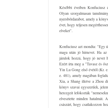
Későbbi éveiben Konfuciusz 
Olyan szorgalmasan tanulmányo
nyersbőrdarabot, amely a köny
évet, hogy teljesen megérthesse
elveket".
Konfuciusz azt mondta: "Egy ú
maga után jó hírnevet. Ha az 
járulok hozzá, hogy jó nevet 
Ezért írta meg a "Tavasz és ős
Yin Lu Gong első évétől (Kr. e
e. 481), amely magában foglalt
Xia, a Shang illetve a Zhou d
könyv szavai egyszerűek, jele
hercegeit lefokozták "nemesekn
elvesztette minden hatalmát. A
császárt, hogy csatlakozzon h