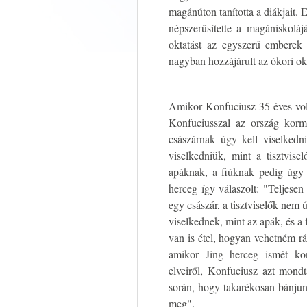
magánúton tanította a diákjait.
népszerűsítette a magániskoláj
oktatást az egyszerű emberek 
nagyban hozzájárult az ókori ok
Amikor Konfuciusz 35 éves volt
Konfuciusszal az ország kor
császárnak úgy kell viselkedni
viselkedniük, mint a tisztvis
apáknak, a fiúknak pedig úgy k
herceg így válaszolt: "Teljese
egy császár, a tisztviselők nem 
viselkednek, mint az apák, és a
van is étel, hogyan vehetném 
amikor Jing herceg ismét ko
elveiről, Konfuciusz azt mond
során, hogy takarékosan bánjun
meg".