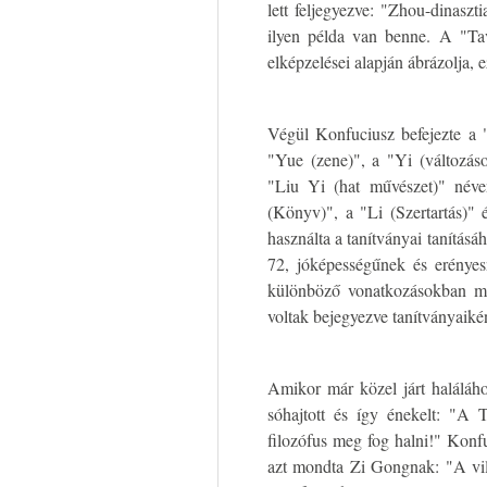
lett feljegyezve: "Zhou-dinasz
ilyen példa van benne. A "Tav
elképzelései alapján ábrázolja, e
Végül Konfuciusz befejezte a "
"Yue (zene)", a "Yi (változás
"Liu Yi (hat művészet)" néve
(Könyv)", a "Li (Szertartás)"
használta a tanítványai tanításá
72, jóképességűnek és erényes
különböző vonatkozásokban me
voltak bejegyezve tanítványaiké
Amikor már közel járt haláláh
sóhajtott és így énekelt: "A 
filozófus meg fog halni!" Konf
azt mondta Zi Gongnak: "A vilá