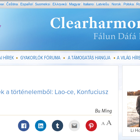
ски
Čeština
Español
Suomeksi
Ελληνικά
Magyar
Italiano
Latviešu
Norsk
Polska
R
I HÍREK
GYAKORLÓK FÓRUMA
A TÁMOGATÁS HANGJA
A VILÁG HÍRE
k a történelemből: Lao-ce, Konfuciusz
Bu Ming
Li H