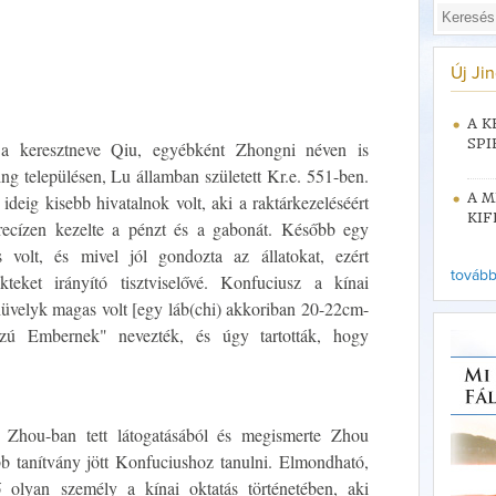
Új Ji
A K
SPI
a keresztneve Qiu, egyébként Zhongni néven is
ng településen, Lu államban született Kr.e. 551-ben.
A M
ideig kisebb hivatalnok volt, aki a raktárkezeléséért
KIF
 precízen kezelte a pénzt és a gabonát. Később egy
is volt, és mivel jól gondozta az állatokat, ezért
tovább 
ekteket irányító tisztviselővé. Konfuciusz a kínai
 hüvelyk magas volt [egy láb(chi) akkoriban 20-22cm-
szú Embernek" nevezték, és úgy tartották, hogy
, Zhou-ban tett látogatásából és megismerte Zhou
öbb tanítvány jött Konfuciushoz tanulni. Elmondható,
 olyan személy a kínai oktatás történetében, aki