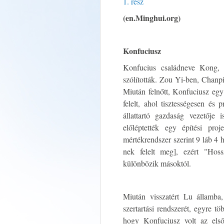
1. rész
(en.Minghui.org)
Konfuciusz
Konfucius családneve Kong, 
szólították. Zou Yi-ben, Chanpi
Miután felnőtt, Konfuciusz egy 
felelt, ahol tisztességesen és
állattartó gazdaság vezetője 
előléptették egy építési proj
mértékrendszer szerint 9 láb 4
nek felelt meg], ezért "Hos
különbözik másoktól.
Miután visszatért Lu államba
szertartási rendszerét, egyre t
hogy Konfuciusz volt az első