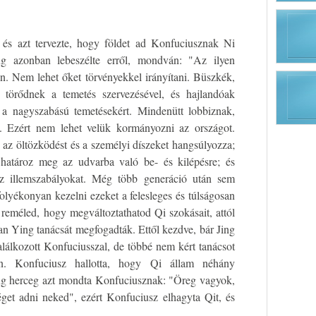
, és azt tervezte, hogy földet ad Konfuciusznak Ni
g azonban lebeszélte erről, mondván: "Az ilyen
. Nem lehet őket törvényekkel irányítani. Büszkék,
 törődnek a temetés szervezésével, és hajlandóak
a nagyszabású temetésekért. Mindenütt lobbiznak,
ek. Ezért nem lehet velük kormányozni az országot.
 az öltözködést és a személyi díszeket hangsúlyozza;
et határoz meg az udvarba való be- és kilépésre; és
az illemszabályokat. Még több generáció után sem
folyékonyan kezelni ezeket a felesleges és túlságosan
 reméled, hogy megváltoztathatod Qi szokásait, attól
Yan Ying tanácsát megfogadták. Ettől kezdve, bár Jing
alálkozott Konfuciusszal, de többé nem kért tanácsot
ban. Konfuciusz hallotta, hogy Qi állam néhány
 Jing herceg azt mondta Konfuciusznak: "Öreg vagyok,
get adni neked", ezért Konfuciusz elhagyta Qit, és