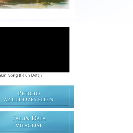
...
álun Gong (Fálun Dáfá)?
P
ETÍCIÓ
AZ ÜLDÖZÉS ELLEN
F
D
ÁLUN
ÁFÁ
V
ILÁGNAP