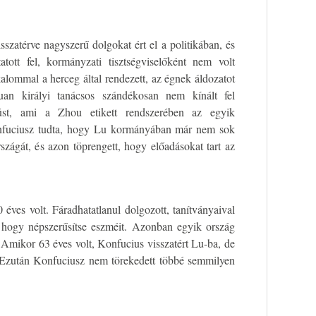
szatérve nagyszerű dolgokat ért el a politikában, és
ott fel, kormányzati tisztségviselőként nem volt
alommal a herceg által rendezett, az égnek áldozatot
uan királyi tanácsos szándékosan nem kínált fel
st, ami a Zhou etikett rendszerében az egyik
onfuciusz tudta, hogy Lu kormányában már nem sok
rszágát, és azon töprengett, hogy előadásokat tart az
éves volt. Fáradhatatlanul dolgozott, tanítványaival
 hogy népszerűsítse eszméit. Azonban egyik ország
. Amikor 63 éves volt, Konfucius visszatért Lu-ba, de
. Ezután Konfuciusz nem törekedett többé semmilyen