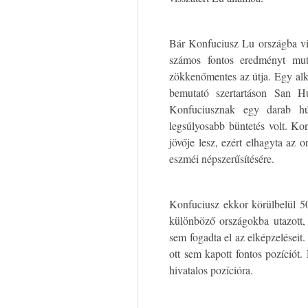
Bár Konfuciusz Lu országba vis
számos fontos eredményt mutat
zökkenőmentes az útja. Egy alk
bemutató szertartáson San H
Konfuciusznak egy darab hú
legsúlyosabb büntetés volt. K
jövője lesz, ezért elhagyta az o
eszméi népszerűsítésére.
Konfuciusz ekkor körülbelül 50 
különböző országokba utazott,
sem fogadta el az elképzeléseit
ott sem kapott fontos pozíciót
hivatalos pozícióra.