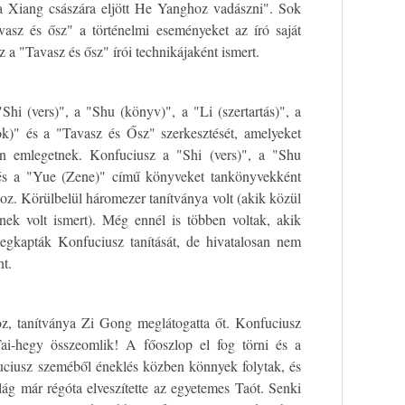
tia Xiang császára eljött He Yanghoz vadászni". Sok
asz és ősz" a történelmi eseményeket az író saját
z a "Tavasz és ősz" írói technikájaként ismert.
Shi (vers)", a "Shu (könyv)", a "Li (szertartás)", a
ok)" és a "Tavasz és Ősz" szerkesztését, amelyeket
n emlegetnek. Konfuciusz a "Shi (vers)", a "Shu
 és a "Yue (Zene)" című könyveket tankönyvekként
hoz. Körülbelül háromezer tanítványa volt (akik közül
nek volt ismert). Még ennél is többen voltak, akik
gkapták Konfuciusz tanítását, de hivatalosan nem
nt.
oz, tanítványa Zi Gong meglátogatta őt. Konfuciusz
Tai-hegy összeomlik! A főoszlop el fog törni és a
uciusz szeméből éneklés közben könnyek folytak, és
g már régóta elveszítette az egyetemes Taót. Senki