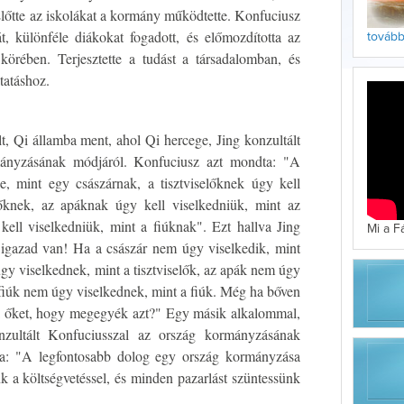
 Előtte az iskolákat a kormány működtette. Konfuciusz
át, különféle diákokat fogadott, és előmozdította az
tovább 
körében. Terjesztette a tudást a társadalomban, és
tatáshoz.
, Qi államba ment, ahol Qi hercege, Jing konzultált
mányzásának módjáról. Konfuciusz azt mondta: "A
e, mint egy császárnak, a tisztviselőknek úgy kell
előknek, az apáknak úgy kell viselkedniük, mint az
ell viselkedniük, mint a fiúknak". Ezt hallva Jing
Mi a F
n igazad van! Ha a császár nem úgy viselkedik, mint
úgy viselkednek, mint a tisztviselők, az apák nem úgy
 fiúk nem úgy viselkednek, mint a fiúk. Még ha bőven
rá őket, hogy megegyék azt?" Egy másik alkalommal,
nzultált Konfuciusszal az ország kormányzásának
ta: "A legfontosabb dolog egy ország kormányzása
k a költségvetéssel, és minden pazarlást szüntessünk