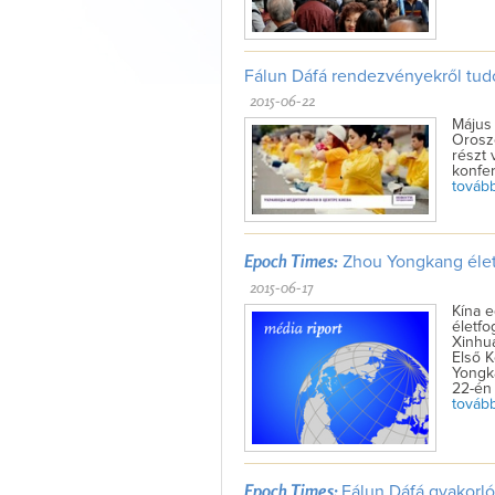
Fálun Dáfá rendezvényekről tudó
2015-06-22
Május 
Oroszo
részt 
konfer
tovább 
Epoch Times:
Zhou Yongkang életf
2015-06-17
Kína e
életfo
Xinhua
Első 
Yongka
22-én
tovább 
Epoch Times:
Fálun Dáfá gyakorló