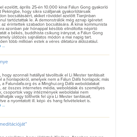
el ezelőtt, április 25-én 10.000 kínai Fálun Gong gyakorló
t Pekingbe, hogy síkra szálljanak gyakorlótársaik
on bocsátásáért, akiket röviddel azelőtt Tianjinban
anul tartóztattak le. A demonstrálók még aznap ígéretet
 az érintettek szabadon bocsátására. A kínai kommunista
úra azonban pár hónappal később elindította népirtó
atát a békés, buddhista csikung irányzat, a Fálun Gong
 amely üldözés sajnálatos módon a mai napig tart.
ően több millióan estek a véres diktatúra áldozatául.
...
énye
, hogy azonnali hatállyal távolítsák el Li Mester tanításait
l a honlapokról, amelyek nem a Fálun Dáfá honlapok; más
, a Falundafa.org és a Minghui.org Dáfá weboldalakat
, az összes internetes média, weboldalak és személyes
ak, csoportok vagy intézmények weboldalai nem
álhatják vagy tölthetik fel újra Li Mester tanításait,
tve a nyomtatott ill. képi- és hang felvételeket is.
...
meditációját”