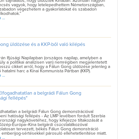
on sajnálatos, hogy üldöztek Kínában. Azonban nagyon
ncsés vagyok, hogy letelepedhettem Németországban,
szabadon végezhetem a gyakorlatokat és szabadon
lkodhatok.”
...
Gong üldözése és a KKP-ből való kilépés
án Ifjúsági Napilapban (országos napilap, amelyben a
ly a politikai analízisen van) nemrégiben megjelentetett
sszú cikket arról, hogy a Fálun Gong üldözése jelenleg a
 hatalmi harc a Kínai Kommunista Pártban (KKP).
...
Elfogadhatatlan a belgrádi Fálun Gong
ági fellépés"
dhatatlan a belgrádi Fálun Gong demonstrációval
ni hatósági fellépés - Az LMP levélben fordult Szerbia
országi nagykövetéhez, hogy kifejezze tiltakozását a
Közép-Európa–Kína belgárdi csúcstalálkozóval
olatosan tervezett, békés Fálun Gong demonstráció
 emberijog-sértésekkel párosuló ellehetetlenítése miatt.
...