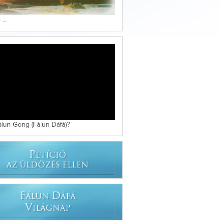
...
álun Gong (Fálun Dáfá)?
P
ETÍCIÓ
AZ ÜLDÖZÉS ELLEN
F
D
ÁLUN
ÁFÁ
V
ILÁGNAP