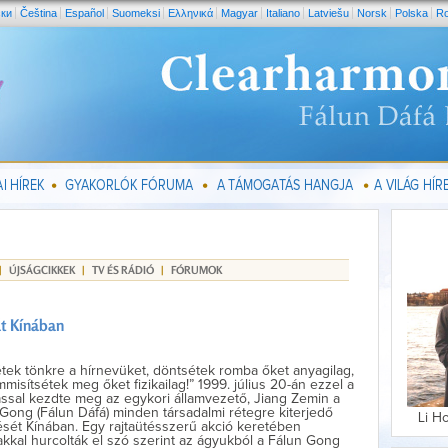
ски
Čeština
Español
Suomeksi
Ελληνικά
Magyar
Italiano
Latviešu
Norsk
Polska
R
I HÍREK
GYAKORLÓK FÓRUMA
A TÁMOGATÁS HANGJA
A VILÁG HÍRE
|
ÚJSÁGCIKKEK
|
TV ÉS RÁDIÓ
|
FÓRUMOK
át Kínában
tek tönkre a hírnevüket, döntsétek romba őket anyagilag,
misítsétek meg őket fizikailag!” 1999. július 20-án ezzel a
ással kezdte meg az egykori államvezető, Jiang Zemin a
Gong (Fálun Dáfá) minden társadalmi rétegre kiterjedő
Li H
sét Kínában. Egy rajtaütésszerű akció keretében
kkal hurcolták el szó szerint az ágyukból a Fálun Gong