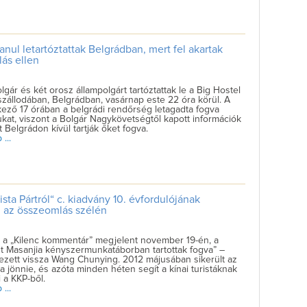
anul letartóztattak Belgrádban, mert fel akartak
lás ellen
lgár és két orosz állampolgárt tartóztattak le a Big Hostel
zállodában, Belgrádban, vasárnap este 22 óra körül. A
ező 17 órában a belgrádi rendőrség letagadta fogva
ukat, viszont a Bolgár Nagykövetségtől kapott információk
t Belgrádon kívül tartják őket fogva.
...
a Pártról“ c. kiadvány 10. évfordulójának
m az összeomlás szélén
r a „Kilenc kommentár” megjelent november 19-én, a
t Masanjia kényszermunkatáborban tartottak fogva” –
ezett vissza Wang Chunying. 2012 májusában sikerült az
 jönnie, és azóta minden héten segít a kínai turistáknak
i a KKP-ből.
...