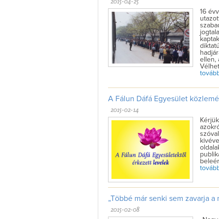
2015-04-25
16 évv
utazot
szabad
jogtal
kaptak
diktat
hadjár
ellen,
Vélhet
tovább 
A Fálun Dáfá Egyesület közlem
2015-02-14
Kérjük
azokró
szóval
kivéve
oldal
publik
beleér
tovább 
„Többé már senki sem zavarja a 
2015-02-08