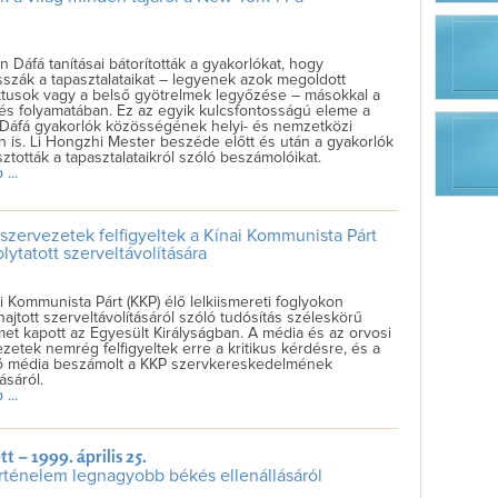
n Dáfá tanításai bátorították a gyakorlókat, hogy
zák a tapasztalataikat – legyenek azok megoldott
ktusok vagy a belső gyötrelmek legyőzése – másokkal a
és folyamatában. Ez az egyik kulcsfontosságú eleme a
 Dáfá gyakorlók közösségének helyi- és nemzetközi
n is. Li Hongzhi Mester beszéde előtt és után a gyakorlók
tották a tapasztalataikról szóló beszámolóikat.
...
 szervezetek felfigyeltek a Kínai Kommunista Párt
ytatott szerveltávolítására
i Kommunista Párt (KKP) élő lelkiismereti foglyokon
ajtott szerveltávolításáról szóló tudósítás széleskörű
met kapott az Egyesült Királyságban. A média és az orvosi
zetek nemrég felfigyeltek erre a kritikus kérdésre, és a
ő média beszámolt a KKP szervkereskedelmének
ásáról.
...
 – 1999. április 25.
rténelem legnagyobb békés ellenállásáról