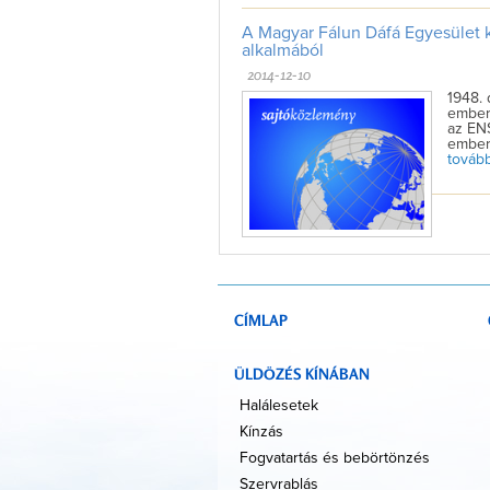
A Magyar Fálun Dáfá Egyesület 
alkalmából
2014-12-10
1948.
emberi
az EN
emberi
tovább 
CÍMLAP
ÜLDÖZÉS KÍNÁBAN
Halálesetek
Kínzás
Fogvatartás és bebörtönzés
Szervrablás