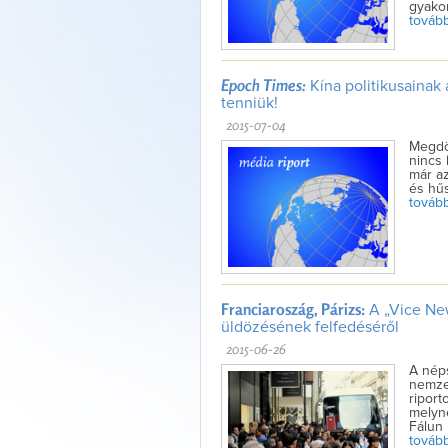
gyakor
tovább 
Epoch Times:
Kína politikusainak 
tenniük!
2015-07-04
Megdö
nincs 
már az
és hű
tovább 
Franciaroszág, Párizs:
A „Vice New
üldözésének felfedéséről
2015-06-26
A nép
nemzet
riport
melyne
Fálun 
tovább 