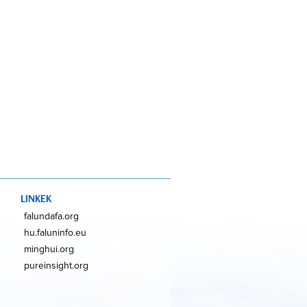
LINKEK
falundafa.org
hu.faluninfo.eu
minghui.org
pureinsight.org