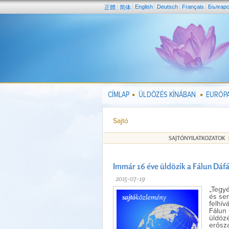
English
Deutsch
Français
Българ
正體
简体
CÍMLAP
ÜLDÖZÉS KÍNÁBAN
EURÓPA
Sajtó
SAJTÓNYILATKOZATOK
Immár 16 éve üldözik a Fálun Dáf
2015-07-19
„Tegyé
és sem
felhív
Fálun 
üldözé
erősza