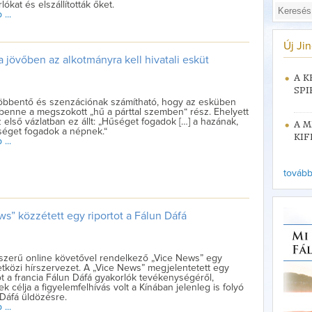
lókat és elszállították őket.
...
Új Ji
a jövőben az alkotmányra kell hivatali esküt
A K
SPI
bbentő és szenzációnak számítható, hogy az esküben
benne a megszokott „hű a párttal szemben“ rész. Ehelyett
 első vázlatban ez állt: „Hűséget fogadok […] a hazának,
A M
séget fogadok a népnek.“
KIF
...
tovább 
s” közzétett egy riportot a Fálun Dáfá
szerű online követővel rendelkező „Vice News” egy
közi hírszervezet. A „Vice News” megjelentetett egy
ot a francia Fálun Dáfá gyakorlók tevékenységéről,
k célja a figyelemfelhívás volt a Kínában jelenleg is folyó
Dáfá üldözésre.
...