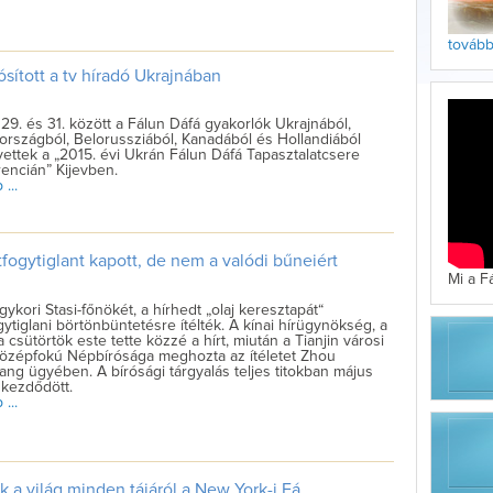
tovább 
sított a tv híradó Ukrajnában
29. és 31. között a Fálun Dáfá gyakorlók Ukrajnából,
rszágból, Belorussziából, Kanadából és Hollandiából
vettek a „2015. évi Ukrán Fálun Dáfá Tapasztalatcsere
encián” Kijevben.
...
ogytiglant kapott, de nem a valódi bűneiért
Mi a F
gykori Stasi-főnökét, a hírhedt „olaj keresztapát“
gytiglani börtönbüntetésre ítélték. A kínai hírügynökség, a
 csütörtök este tette közzé a hírt, miután a Tianjin városi
Középfokú Népbírósága meghozta az ítéletet Zhou
ng ügyében. A bírósági tárgyalás teljes titokban május
 kezdődött.
...
k a világ minden tájáról a New York-i Fá