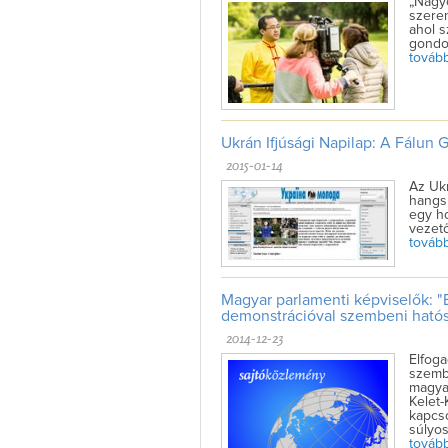
„Nagy
szere
ahol 
gondo
tovább 
Ukrán Ifjúsági Napilap: A Fálun 
2015-01-14
Az Ukr
hangsú
egy ho
vezető
tovább 
Magyar parlamenti képviselők: "
demonstrációval szembeni hatós
2014-12-23
Elfoga
szembe
magyar
Kelet-
kapcs
súlyos
tovább 