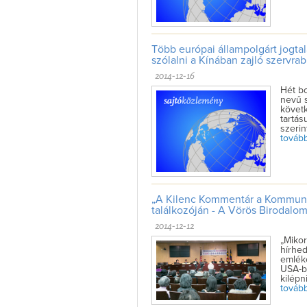
Több európai állampolgárt jogtal
szólalni a Kínában zajló szervrab
2014-12-16
Hét bo
nevű s
követk
tartás
szerin
tovább 
„A Kilenc Kommentár a Kommunist
találkozóján - A Vörös Birodalo
2014-12-12
„Miko
hírhed
emlék
USA-ba
kilépn
tovább 