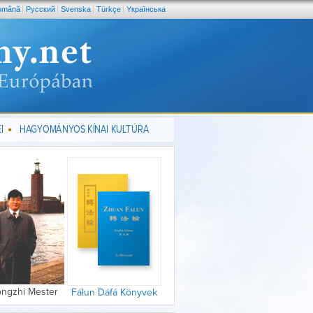
omână
Pусский
Svenska
Türkçe
Yкраїнська
I
HAGYOMÁNYOS KÍNAI KULTÚRA
ongzhi Mester
Fálun Dáfá Könyvek