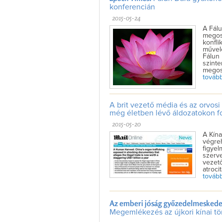
konferencián
2015-05-24
A Fálu
megoss
konfli
művel
Fálun
szinte
megosz
tovább 
A brit vezető média és az orvosi
még életben lévő áldozatokon fol
2015-05-20
A Kína
végreh
figyel
szerve
vezet
atrocit
tovább 
Az emberi jóság győzedelmeskedett
Megemlékezés az újkori kínai tö