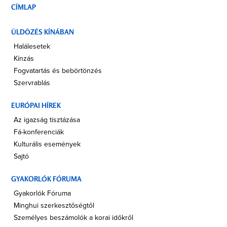
CÍMLAP
ÜLDÖZÉS KÍNÁBAN
Halálesetek
Kínzás
Fogvatartás és bebörtönzés
Szervrablás
EURÓPAI HÍREK
Az igazság tisztázása
Fá-konferenciák
Kulturális események
Sajtó
GYAKORLÓK FÓRUMA
Gyakorlók Fóruma
Minghui szerkesztőségtől
Személyes beszámolók a korai időkről