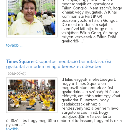
reméljük, hogy minél többen
megtudhatják az igazságot a
Fálun Gongról. Nem számít, hogy
kínaiak vagy nyugatiak. A Kínai
Kommunista Párt (KKP)
beszennyezte a Fálun Gongot.
De most mindenki a saját
szemével láthatja, hogy mi is
valójában Fálun Gong, és hogy
milyen kedvesek a Fálun Dáfá
gyakorlók ..."
tovább ...
Times Square:
Csoportos meditáció bemutatása: ősi
gyakorlat a modern világ útkereszteződésében
2014-06-03
„Hálás vagyok a lehetőségért,
hogy a Times Square-en
megoszthatom ennek az ősi
gyakorlatnak a szépségét és az
előnyeit, ami több mint egy kínai
gyakorlat. Elutaztam, hogy
csatlakozzak ehhez a
rendezvényhez a bennem lévő
sürgető érzés miatt, hogy
befejeződjön a 15 éve tartó
üldözés, és hogy még több emberrel tudassam, hogy mi is ez a
gyakorlat.”
tovább ...