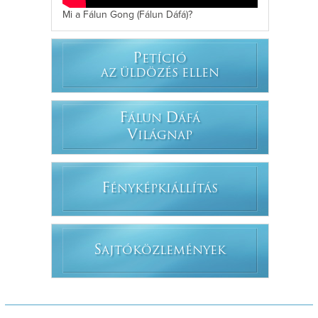
Mi a Fálun Gong (Fálun Dáfá)?
P
ETÍCIÓ
AZ ÜLDÖZÉS ELLEN
F
D
ÁLUN
ÁFÁ
V
ILÁGNAP
F
ÉNYKÉPKIÁLLÍTÁS
S
AJTÓKÖZLEMÉNYEK