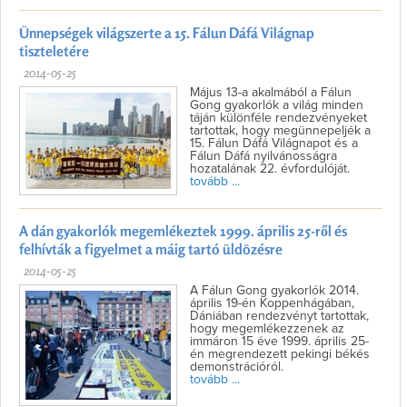
Ünnepségek világszerte a 15. Fálun Dáfá Világnap
tiszteletére
2014-05-25
Május 13-a akalmából a Fálun
Gong gyakorlók a világ minden
táján különféle rendezvényeket
tartottak, hogy megünnepeljék a
15. Fálun Dáfá Világnapot és a
Fálun Dáfá nyilvánosságra
hozatalának 22. évfordulóját.
tovább ...
A dán gyakorlók megemlékeztek 1999. április 25-ről és
felhívták a figyelmet a máig tartó üldözésre
2014-05-25
A Fálun Gong gyakorlók 2014.
április 19-én Koppenhágában,
Dániában rendezvényt tartottak,
hogy megemlékezzenek az
immáron 15 éve 1999. április 25-
én megrendezett pekingi békés
demonstrációról.
tovább ...