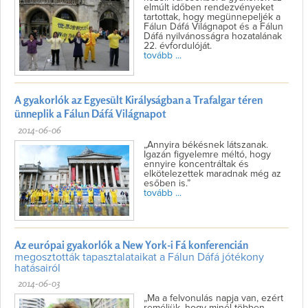
elmúlt időben rendezvényeket
tartottak, hogy megünnepeljék a
Fálun Dáfá Világnapot és a Fálun
Dáfá nyilvánosságra hozatalának
22. évfordulóját.
tovább ...
A gyakorlók az Egyesült Királyságban a Trafalgar téren
ünneplik a Fálun Dáfá Világnapot
2014-06-06
„Annyira békésnek látszanak.
Igazán figyelemre méltó, hogy
ennyire koncentráltak és
elkötelezettek maradnak még az
esőben is.”
tovább ...
Az európai gyakorlók a New York-i Fá konferencián
megosztották tapasztalataikat a Fálun Dáfá jótékony
hatásairól
2014-06-03
„Ma a felvonulás napja van, ezért