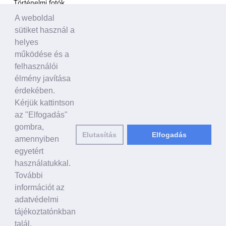
Történelmi fotók
A weboldal
A TÁMOGATÁS HANGJA
sütiket használ a
Politikusok
helyes
Civil szervezetek, ENSZ
működése és a
Egyéb
felhasználói
élmény javítása
A VILÁG HÍREI
érdekében.
Kérjük kattintson
HAGYOMÁNYOS KÍNAI KULTÚRA
az "Elfogadás"
Ősi történetek
gombra,
Elutasítás
Elfogadás
Történelmi személyek
amennyiben
Shen Yun Performing Arts
egyetért
használatukkal.
LINKEK
További
falundafa.org
információt az
hu.faluninfo.eu
adatvédelmi
minghui.org
tájékoztatónkban
pureinsight.org
talál.