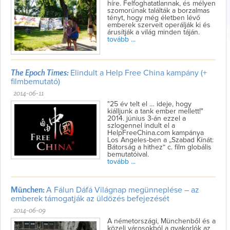
híre. Felfoghatatlannak, és mélyen
szomorúnak találták a borzalmas
tényt, hogy még életben lévő
emberek szerveit operálják ki és
árusítják a világ minden táján.
tovább ...
The Epoch Times:
Elindult a Help Free China kampány (+
filmbemutató)
2014-06-11
"25 év telt el … ideje, hogy
kiálljunk a tank ember mellett!"
2014. június 3-án ezzel a
szlogennel indult el a
HelpFreeChina.com kampánya
Los Angeles-ben a „Szabad Kínát:
Bátorság a hithez“ c. film globális
bemutatóival.
tovább ...
München:
A Fálun Dáfá Világnap megünneplése – az
emberek támogatják az üldözés befejezését
2014-06-09
A németországi, Münchenből és a
közeli városokból a gyakorlók az