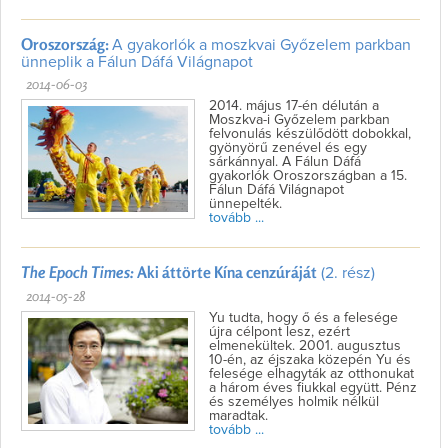
Oroszország:
A gyakorlók a moszkvai Győzelem parkban
ünneplik a Fálun Dáfá Világnapot
2014-06-03
2014. május 17-én délután a
Moszkva-i Győzelem parkban
felvonulás készülődött dobokkal,
gyönyörű zenével és egy
sárkánnyal. A Fálun Dáfá
gyakorlók Oroszországban a 15.
Fálun Dáfá Világnapot
ünnepelték.
tovább ...
The Epoch Times:
Aki áttörte Kína cenzúráját
(2. rész)
2014-05-28
Yu tudta, hogy ő és a felesége
újra célpont lesz, ezért
elmenekültek. 2001. augusztus
10-én, az éjszaka közepén Yu és
felesége elhagyták az otthonukat
a három éves fiukkal együtt. Pénz
és személyes holmik nélkül
maradtak.
tovább ...