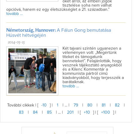
őket arról, az emberi jogok
tisztelése soha nem válhat
opcióvá, hanem ez egy életszükséglet a 21. században.”
tovább ...
Németország, Hannover:
A Fálun Gong bemutatása
Húsvét hétvégéjén
2014-05-15
Két tajvani szintén ugyanezen a
véleményen volt: „Megértünk
titeket és támogatunk
benneteket”. Felajánlották, hogy
vesznek tájékoztató anyagokból
és a Kilenc Kommentár a
kommunista pártról című
kiadványokból, hogy terjesszék a
barátaiknak.
tovább ...
További cikkek | [
-10
] |
1
| ... |
79
|
80
|
81
|
82
|
83
|
84
|
85
| ... |
201
| [
+10
] | [
+100
] |