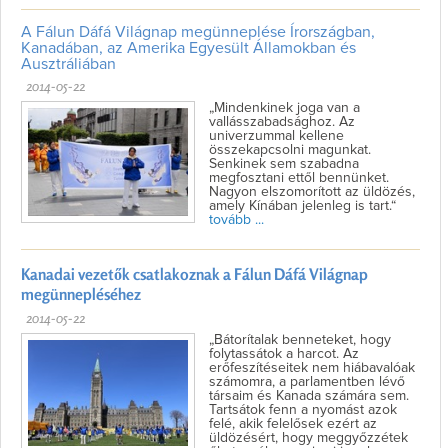
A Fálun Dáfá Világnap megünneplése Írországban,
Kanadában, az Amerika Egyesült Államokban és
Ausztráliában
2014-05-22
„Mindenkinek joga van a
vallásszabadsághoz. Az
univerzummal kellene
összekapcsolni magunkat.
Senkinek sem szabadna
megfosztani ettől bennünket.
Nagyon elszomorított az üldözés,
amely Kínában jelenleg is tart.“
tovább ...
Kanadai vezetők csatlakoznak a Fálun Dáfá Világnap
megünnepléséhez
2014-05-22
„Bátorítalak benneteket, hogy
folytassátok a harcot. Az
erőfeszítéseitek nem hiábavalóak
számomra, a parlamentben lévő
társaim és Kanada számára sem.
Tartsátok fenn a nyomást azok
felé, akik felelősek ezért az
üldözésért, hogy meggyőzzétek