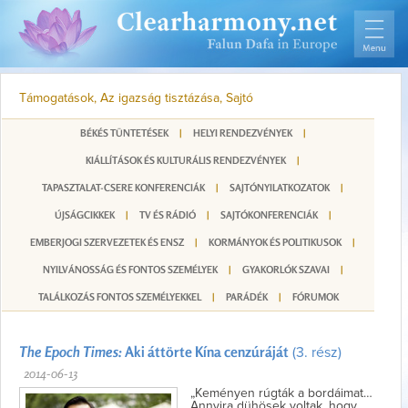
Támogatások, Az igazság tisztázása, Sajtó
BÉKÉS TÜNTETÉSEK
|
HELYI RENDEZVÉNYEK
|
KIÁLLÍTÁSOK ÉS KULTURÁLIS RENDEZVÉNYEK
|
TAPASZTALAT-CSERE KONFERENCIÁK
|
SAJTÓNYILATKOZATOK
|
ÚJSÁGCIKKEK
|
TV ÉS RÁDIÓ
|
SAJTÓKONFERENCIÁK
|
EMBERJOGI SZERVEZETEK ÉS ENSZ
|
KORMÁNYOK ÉS POLITIKUSOK
|
NYILVÁNOSSÁG ÉS FONTOS SZEMÉLYEK
|
GYAKORLÓK SZAVAI
|
TALÁLKOZÁS FONTOS SZEMÉLYEKKEL
|
PARÁDÉK
|
FÓRUMOK
The Epoch Times:
Aki áttörte Kína cenzúráját
(3. rész)
2014-06-13
„Keményen rúgták a bordáimat…
Annyira dühösek voltak, hogy