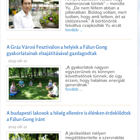
mámorosnak tűntek” – mondta
Yu. „De nem féltem abban a
pillanatban. Boldog voltam, mert
tudtam, hogy amit tettem, árt az
üldözésnek.” A börtönőrök
felváltva csapkodták Yu arcát.
tovább ...
A Gráz Városi Fesztiválon a helyiek a Fálun Gong
gyakorlatainak elsajátításával gazdagodtak
2014-06-12
„A gyakorlatok nagyon
egyszerűnek és könnyen
követhetőnek tűnnek, de úgy
érzem, hogy hatalmas energiát
generálnak.”
tovább ...
A budapesti lakosok a hőség ellenére is élénken érdeklődtek
a Fálun Gong iránt
2014-06-12
A járókelőket mélyen
megdöbbentette a szervrablás