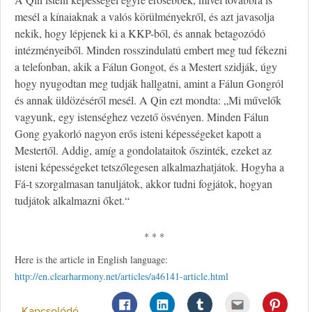
mesél a kínaiaknak a valós körülményekről, és azt javasolja
nekik, hogy lépjenek ki a KKP-ből, és annak betagozódó
intézményeiből. Minden rosszindulatú embert meg tud fékezni
a telefonban, akik a Fálun Gongot, és a Mestert szidják, úgy
hogy nyugodtan meg tudják hallgatni, amint a Fálun Gongról
és annak üldözéséről mesél. A Qin ezt mondta: „Mi művelők
vagyunk, egy istenséghez vezető ösvényen. Minden Fálun
Gong gyakorló nagyon erős isteni képességeket kapott a
Mestertől. Addig, amíg a gondolataitok őszinték, ezeket az
isteni képességeket tetszőlegesen alkalmazhatjátok. Hogyha a
Fá-t szorgalmasan tanuljátok, akkor tudni fogjátok, hogyan
tudjátok alkalmazni őket.“
* * *
Here is the article in English language:
http://en.clearharmony.net/articles/a46141-article.html
Kapcsolódó