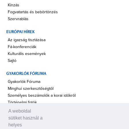
Kínzás
Fogvatartás és bebörtönzés
Szervrablás
EURÓPAI HÍREK
Az igazság tisztázása
Fá-konferenciák
Kulturális események
Sajtó
GYAKORLÓK FÓRUMA
Gyakorlók Fóruma
Minghui szerkesztőségtől
Személyes beszámolók a korai időkről
Történelmi fotók
A weboldal
A TÁMOGATÁS HANGJA
sütiket használ a
Politikusok
helyes