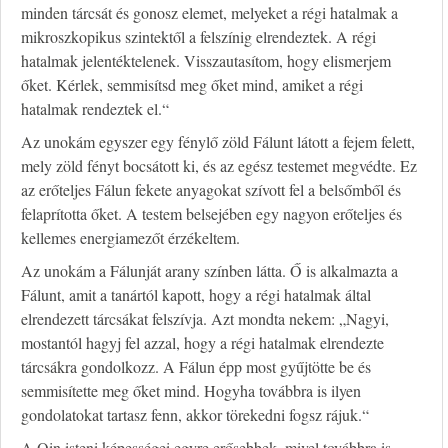
minden tárcsát és gonosz elemet, melyeket a régi hatalmak a
mikroszkopikus szintektől a felszínig elrendeztek. A régi
hatalmak jelentéktelenek. Visszautasítom, hogy elismerjem
őket. Kérlek, semmisítsd meg őket mind, amiket a régi
hatalmak rendeztek el.“
Az unokám egyszer egy fénylő zöld Fálunt látott a fejem felett,
mely zöld fényt bocsátott ki, és az egész testemet megvédte. Ez
az erőteljes Fálun fekete anyagokat szívott fel a belsőmből és
felaprította őket. A testem belsejében egy nagyon erőteljes és
kellemes energiamezőt érzékeltem.
Az unokám a Fálunját arany színben látta. Ő is alkalmazta a
Fálunt, amit a tanártól kapott, hogy a régi hatalmak által
elrendezett tárcsákat felszívja. Azt mondta nekem: „Nagyi,
mostantól hagyj fel azzal, hogy a régi hatalmak elrendezte
tárcsákra gondolkozz. A Fálun épp most gyűjtötte be és
semmisítette meg őket mind. Hogyha továbbra is ilyen
gondolatokat tartasz fenn, akkor törekedni fogsz rájuk.“
A Qin isteni képességei egyre erősebbek, mivel továbbra is