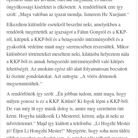
öngyilkossági kísérletet is elkövetett. A rendőrfőnök erre így
szólt: „Maga valóban az igazat mondja. Ismerem He Xuejiant.“
Elkezdtem különféle esetekről beszélni neki, amelyekben a
rendőrök megértették az igazságot a Fálun Gongról és a KKP-
ről, kiléptek a KKP-ből és a betagozódó intézményeiből és a
gyakorlók védelme miatt nagy szerencsében részesültek. Mikor
különböző történeteket meséltem neki, kilátásba helyeztem nála
a KKP-ből és annak betagozódó intézményeiből való kilépés
lehetőségét. Az unokám egész idő alatt folyamatosan bocsátott
ki őszinte gondolatokat. Azt suttogta: „A vörös démonok
megsemmisültek.“
A rendőrfőnök így szólt: „Én jobban tudom, mint maga, hogy
milyen gonosz is ez a KKP. Kitűnő! Ki fogok lépni a KKP-ből.
De van még itt egy másik dolog is, amire meg szeretném önt
kérni. Hogyha találkozik Li Mesterrel, kérem, adja át neki az
üdvözletemet.“ Majd így kiáltott a telefonba: „Li Hogzhi Mester
jó! Éljen Li Hongzhi Mester!“ Megígérte, hogy soha nem üldöz
többet egyetlen gyakorlót sem, és minden tőle telhetőt megtesz,