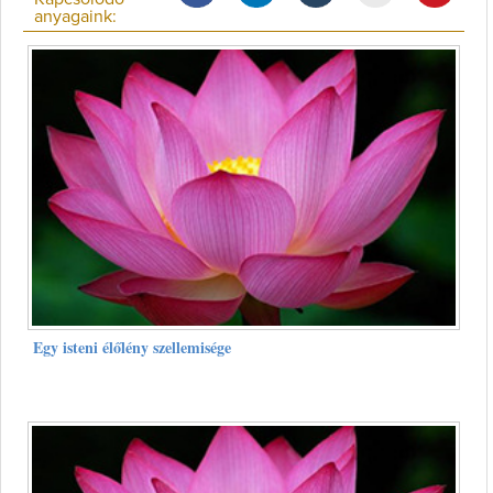
anyagaink:
Egy isteni élőlény szellemisége