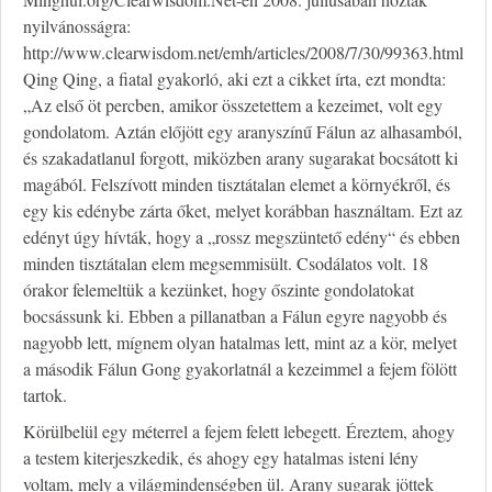
nyilvánosságra:
http://www.clearwisdom.net/emh/articles/2008/7/30/99363.html
Qing Qing, a fiatal gyakorló, aki ezt a cikket írta, ezt mondta:
„Az első öt percben, amikor összetettem a kezeimet, volt egy
gondolatom. Aztán előjött egy aranyszínű Fálun az alhasamból,
és szakadatlanul forgott, miközben arany sugarakat bocsátott ki
magából. Felszívott minden tisztátalan elemet a környékről, és
egy kis edénybe zárta őket, melyet korábban használtam. Ezt az
edényt úgy hívták, hogy a „rossz megszüntető edény“ és ebben
minden tisztátalan elem megsemmisült. Csodálatos volt. 18
órakor felemeltük a kezünket, hogy őszinte gondolatokat
bocsássunk ki. Ebben a pillanatban a Fálun egyre nagyobb és
nagyobb lett, mígnem olyan hatalmas lett, mint az a kör, melyet
a második Fálun Gong gyakorlatnál a kezeimmel a fejem fölött
tartok.
Körülbelül egy méterrel a fejem felett lebegett. Éreztem, ahogy
a testem kiterjeszkedik, és ahogy egy hatalmas isteni lény
voltam, mely a világmindenségben ül. Arany sugarak jöttek