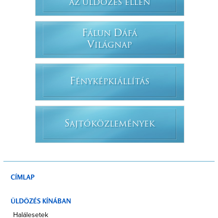
AZ ÜLDÖZÉS ELLEN
F
D
ÁLUN
ÁFÁ
V
ILÁGNAP
F
ÉNYKÉPKIÁLLÍTÁS
S
AJTÓKÖZLEMÉNYEK
CÍMLAP
ÜLDÖZÉS KÍNÁBAN
Halálesetek