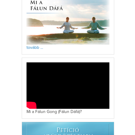
tovább ...
Mi a Fálun Gong (Fálun Dáfá)?
P
ETÍCIÓ