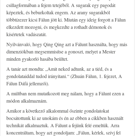
csillagformában a fejem tetejéből. A sugarak egy pagodát
képeztek, és beburkoltak engem. Az arany sugarakból
többtízezer kicsi Fálun jött ki. Miután egy ideig forgott a Fálun
elkezdett mozogni, és megkezdte a rothadt démonok és
kísértetek vadászatát.
Nyilvánvaló, hogy Qing Qing azt a Fálunt használta, hogy más
dimenziókban megsemmisítse a gonoszt, melyet a Mester
minden gyakorló hasába beültet.
A tanár azt mondta: „Amit neked adtunk, az a tiéd, és a
gondolataiddal tudod irányítani.“ (Zhuán Fálun, 1. fejezet, A
Fálun Dáfá jellemzői).
A múltban nem mutatkozott meg nálam, hogy a Fálunt ezen a
módon alkalmaznám.
Amikor a következő alkalommal őszinte gondolatokat
bocsátottunk ki az unokám és én az ebben a cikkben használt
technikát alkalmaztuk. A Fálunt a fejünk felé emeltük. Arra
koncentráltam, hogy azt gondoljam: „Fálun, kérlek, szívj fel