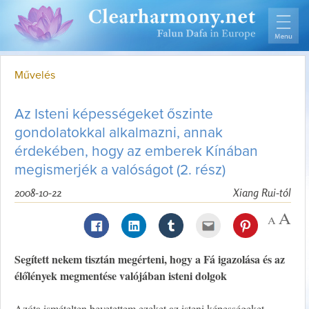
Művelés
Az Isteni képességeket őszinte
gondolatokkal alkalmazni, annak
érdekében, hogy az emberek Kínában
megismerjék a valóságot (2. rész)
2008-10-22
Xiang Rui-tól
Segített nekem tisztán megérteni, hogy a Fá igazolása és az
élőlények megmentése valójában isteni dolgok
Azóta ismételten bevetettem ezeket az isteni képességeket,