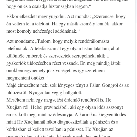
hogy ön és a családja biztonságban legyen.“
Ekkor elkezdett megnyugodni. Azt mondta: „Szerencse, hogy
én vettem fel a telefont. Ha egy másik személy lennék, akkor
most komoly nehézségei adódnának.“
Azt mondtam: „Tudom, hogy melyik rendőrállomásra
telefonálok. A telefonszámát egy olyan listán találtam, ahol
különféle emberek és szervezetek szerepelnek, akik a
gyakorlók üldözésében részt vesznek. Én még mindig látok
önökben egynémely jószívűséget, és így szeretném
megmenteni önöket.“
Majd elmeséltem neki sok lényeges tényt a Fálun Gongról és az
üldözésről. Nyugodtan végig hallgatott.
Meséltem neki egy megvetést érdemlő rendőrről is, He
Xuejian-ról, Hebei provinciából, aki egy olyan idős asszonyt
erőszakolt meg, mint az édesanyja. A karmikus kiegyenlítődés
miatt He Xuejiannál rákot diagnosztizáltak a péniszén és a
kórházban el kellett távolítani a péniszét. He Xuejian az
operáció után azt kívánta, bárcsak meghalna, és három