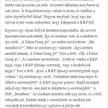
Senki sem javasolta ezt neki. Szemmel láthatóan nem hatott rá
sok nézet. A könyörületessége valódi és tiszta, és valóban a
szíve legmélyéből fakad. Nagyon meglepő, hogy egy pár
szóval rá tud venni embereket, hogy kilépjenek a KKP-ből.
Egyszer egy olyan férfival kerültem kapcsolatba, aki az erős
tájszólásomat nem értette. Így az unokám vette át a telefont és
így szólt: „A Fálun Gong jó!“ Az ember azt kérdezte: „Mit
mondtál te?“. Mire az unokám így válaszolt: „Egyszerűen
mondd utánam. A Fálun Gong jó!“ Erre a férfi: „Oh, a Fálun
Gong jó.“. Az unokám azt kérdezte: „Voltál te valaha a KKP
tagja, vagy a KKP ifjúsági szövetség, vagy a kisdobosok
tagja?“ Erre a férfi: „Igen, a KKP ifjúsági szövetségének tagja
voltam.“ Az unokám így szólt: „Valójában miért nem lépsz ki
ebből a szövetségből? A KKP nagyon gonosz. Hadd mondjak
neked egy álnevet, ami alatt te kiléphetsz a szövetségből.“ A
férfi: „Rendben.“ Az unokám mondott neki egy nevet, és a férfi
elfogadta azt. Emiatt ennek a személynek az unokám pár
szavának köszönhetően egy egészen új jövője lett.