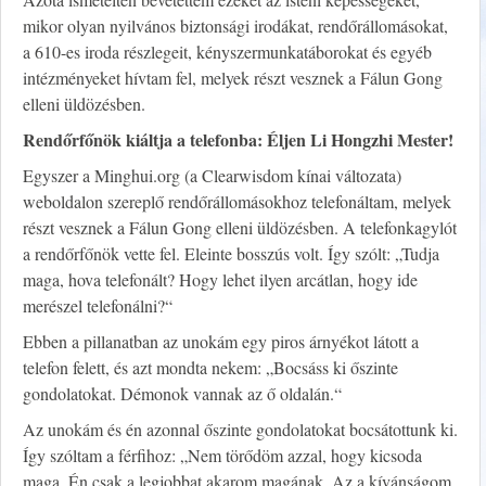
mikor olyan nyilvános biztonsági irodákat, rendőrállomásokat,
a 610-es iroda részlegeit, kényszermunkatáborokat és egyéb
intézményeket hívtam fel, melyek részt vesznek a Fálun Gong
elleni üldözésben.
Rendőrfőnök kiáltja a telefonba: Éljen Li Hongzhi Mester!
Egyszer a Minghui.org (a Clearwisdom kínai változata)
weboldalon szereplő rendőrállomásokhoz telefonáltam, melyek
részt vesznek a Fálun Gong elleni üldözésben. A telefonkagylót
a rendőrfőnök vette fel. Eleinte bosszús volt. Így szólt: „Tudja
maga, hova telefonált? Hogy lehet ilyen arcátlan, hogy ide
merészel telefonálni?“
Ebben a pillanatban az unokám egy piros árnyékot látott a
telefon felett, és azt mondta nekem: „Bocsáss ki őszinte
gondolatokat. Démonok vannak az ő oldalán.“
Az unokám és én azonnal őszinte gondolatokat bocsátottunk ki.
Így szóltam a férfihoz: „Nem törődöm azzal, hogy kicsoda
maga. Én csak a legjobbat akarom magának. Az a kívánságom,