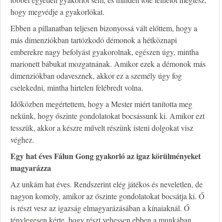
hogy megvédje a gyakorlókat.
Ebben a pillanatban teljesen bizonyossá vált előttem, hogy a
más dimenziókban tartózkodó démonok a hétköznapi
emberekre nagy befolyást gyakorolnak, egészen úgy, mintha
marionett bábukat mozgatnának. Amikor ezek a démonok más
dimenziókban odavesznek, akkor ez a személy úgy fog
cselekedni, mintha hirtelen felébredt volna.
Időközben megértettem, hogy a Mester miért tanította meg
nekünk, hogy őszinte gondolatokat bocsássunk ki. Amikor ezt
tesszük, akkor a készre művelt részünk isteni dolgokat visz
véghez.
Egy hat éves Fálun Gong gyakorló az igaz körülményeket
magyarázza
Az unkám hat éves. Rendszerint elég játékos és neveletlen, de
nagyon komoly, amikor az őszinte gondolatokat bocsátja ki. Ő
is részt vesz az igazság elmagyarázásában a kínaiaknál. Ő
ténylegesen kérte, hogy részt vehessen ebben a munkában.