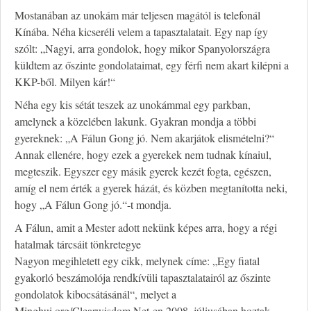
Mostanában az unokám már teljesen magától is telefonál
Kínába. Néha kicseréli velem a tapasztalatait. Egy nap így
szólt: „Nagyi, arra gondolok, hogy mikor Spanyolországra
küldtem az őszinte gondolataimat, egy férfi nem akart kilépni a
KKP-ből. Milyen kár!“
Néha egy kis sétát teszek az unokámmal egy parkban,
amelynek a közelében lakunk. Gyakran mondja a többi
gyereknek: „A Fálun Gong jó. Nem akarjátok elismételni?“
Annak ellenére, hogy ezek a gyerekek nem tudnak kínaiul,
megteszik. Egyszer egy másik gyerek kezét fogta, egészen,
amíg el nem érték a gyerek házát, és közben megtanította neki,
hogy „A Fálun Gong jó.“-t mondja.
A Fálun, amit a Mester adott nekünk képes arra, hogy a régi
hatalmak tárcsáit tönkretegye
Nagyon megihletett egy cikk, melynek címe: „Egy fiatal
gyakorló beszámolója rendkívüli tapasztalatairól az őszinte
gondolatok kibocsátásánál“, melyet a
Minghui.org/Clearwisdom.Net-en 2008. júliusában hoztak