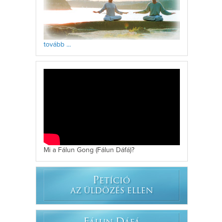
tovább ...
Mi a Fálun Gong (Fálun Dáfá)?
P
ETÍCIÓ
AZ ÜLDÖZÉS ELLEN