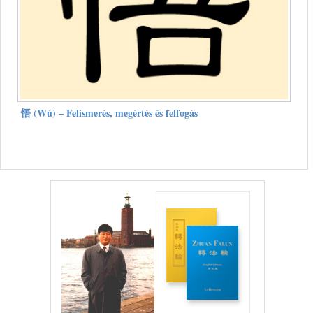
悟 (Wú) – Felismerés, megértés és felfogás