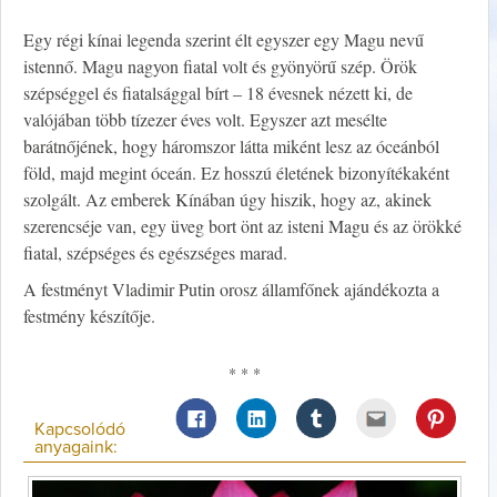
Egy régi kínai legenda szerint élt egyszer egy Magu nevű
istennő. Magu nagyon fiatal volt és gyönyörű szép. Örök
szépséggel és fiatalsággal bírt – 18 évesnek nézett ki, de
valójában több tízezer éves volt. Egyszer azt mesélte
barátnőjének, hogy háromszor látta miként lesz az óceánból
föld, majd megint óceán. Ez hosszú életének bizonyítékaként
szolgált. Az emberek Kínában úgy hiszik, hogy az, akinek
szerencséje van, egy üveg bort önt az isteni Magu és az örökké
fiatal, szépséges és egészséges marad.
A festményt Vladimir Putin orosz államfőnek ajándékozta a
festmény készítője.
* * *
Kapcsolódó
anyagaink: