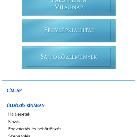
F
D
ÁLUN
ÁFÁ
V
ILÁGNAP
F
ÉNYKÉPKIÁLLÍTÁS
S
AJTÓKÖZLEMÉNYEK
CÍMLAP
ÜLDÖZÉS KÍNÁBAN
Halálesetek
Kínzás
Fogvatartás és bebörtönzés
Szervrablás