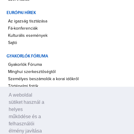
EURÓPAI HÍREK
Az igazság tisztázása
Fá-konferenciák
Kulturális események
Sajtó
GYAKORLÓK FÓRUMA
Gyakorlók Fóruma
Minghui szerkesztőségtől
Személyes beszámolók a korai időkről
Történelmi fotók
A weboldal
A TÁMOGATÁS HANGJA
sütiket használ a
Politikusok
helyes
Civil szervezetek, ENSZ
működése és a
Egyéb
felhasználói
élmény javítása