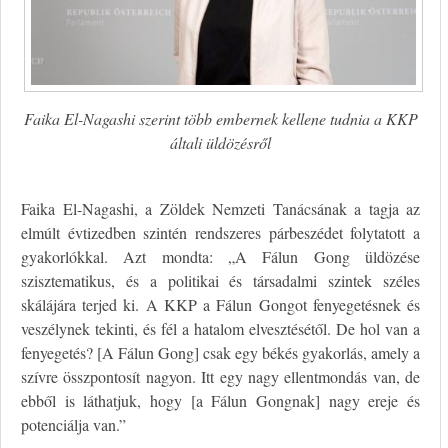
Faika El-Nagashi szerint több embernek kellene tudnia a KKP
általi üldözésről
Faika El-Nagashi, a Zöldek Nemzeti Tanácsának a tagja az
elmúlt évtizedben szintén rendszeres párbeszédet folytatott a
gyakorlókkal. Azt mondta: „A Fálun Gong üldözése
szisztematikus, és a politikai és társadalmi szintek széles
skálájára terjed ki. A KKP a Fálun Gongot fenyegetésnek és
veszélynek tekinti, és fél a hatalom elvesztésétől. De hol van a
fenyegetés? [A Fálun Gong] csak egy békés gyakorlás, amely a
szívre összpontosít nagyon. Itt egy nagy ellentmondás van, de
ebből is láthatjuk, hogy [a Fálun Gongnak] nagy ereje és
potenciálja van.”