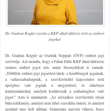
Dr. Gudrun Kugler szerint a KKP általi üldözés sérti az emberi
jogokat
Dr. Gudrun Kugler az Osztrák Néppárt (ÖVP) emberi jogi
szóvivője. Azt mondta, hogy a Fálun Dáfá KKP általi üldözése
számos emberi jogot sért, amire bizonyítékok is vannak.
„Többféle emberi jogi jogsértést látok: a kisebbségek jogainak,
a vallásszabadságnak, a szervkivétellel kapcsolatos testi
épséghez való jognak a megsértését, és önkényes
letartóztatásokat, amelyek korlátozzák a szabadsághoz való
jogot.” Arra is rámutatott: „Az erőszakos szervkivétel olyan
bűncselekmény, amelyet nem lehet szavakba önteni, és amelyet
azonnal meg kell állítani. Számomra nagyon világos, hogy