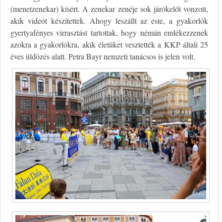
(menetzenekar) kísért. A zenekar zenéje sok járókelőt vonzott,
akik videót készítettek. Ahogy leszállt az este, a gyakorlók
gyertyafényes virrasztást tartottak, hogy némán emlékezzenek
azokra a gyakorlókra, akik életüket vesztették a KKP általi 25
éves üldözés alatt. Petra Bayr nemzeti tanácsos is jelen volt.