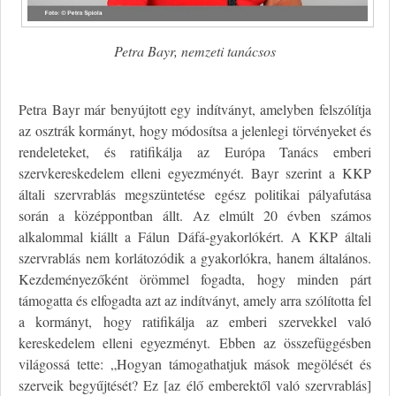
Petra Bayr, nemzeti tanácsos
Petra Bayr már benyújtott egy indítványt, amelyben felszólítja
az osztrák kormányt, hogy módosítsa a jelenlegi törvényeket és
rendeleteket, és ratifikálja az Európa Tanács emberi
szervkereskedelem elleni egyezményét. Bayr szerint a KKP
általi szervrablás megszüntetése egész politikai pályafutása
során a középpontban állt. Az elmúlt 20 évben számos
alkalommal kiállt a Fálun Dáfá-gyakorlókért. A KKP általi
szervrablás nem korlátozódik a gyakorlókra, hanem általános.
Kezdeményezőként örömmel fogadta, hogy minden párt
támogatta és elfogadta azt az indítványt, amely arra szólította fel
a kormányt, hogy ratifikálja az emberi szervekkel való
kereskedelem elleni egyezményt. Ebben az összefüggésben
világossá tette: „Hogyan támogathatjuk mások megölését és
szerveik begyűjtését? Ez [az élő emberektől való szervrablás]