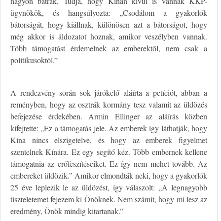
nagyon bátrak. Tudja, hogy Kínán kívül is vannak KKP-
ügynökök, és hangsúlyozta: „Csodálom a gyakorlók
bátorságát, hogy kiállnak, különösen azt a bátorságot, hogy
még akkor is áldozatot hoznak, amikor veszélyben vannak.
Több támogatást érdemelnek az emberektől, nem csak a
politikusoktól.”
A rendezvény során sok járókelő aláírta a petíciót, abban a
reményben, hogy az osztrák kormány tesz valamit az üldözés
befejezése érdekében. Armin Ellinger az aláírás közben
kifejtette: „Ez a támogatás jele. Az emberek így láthatják, hogy
Kína nincs elszigetelve, és hogy az emberek figyelmet
szentelnek Kínára. Ez egy segítő kéz. Több embernek kellene
támogatnia az erőfeszítéseiket. Ez így nem mehet tovább. Az
embereket üldözik.” Amikor elmondták neki, hogy a gyakorlók
25 éve leplezik le az üldözést, így válaszolt: „A legnagyobb
tiszteletemet fejezem ki Önöknek. Nem számít, hogy mi lesz az
eredmény, Önök mindig kitartanak.”