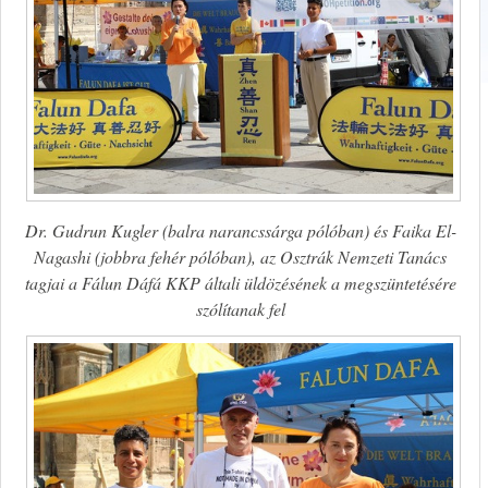
Dr. Gudrun Kugler (balra narancssárga pólóban) és Faika El-
Nagashi (jobbra fehér pólóban), az Osztrák Nemzeti Tanács
tagjai a Fálun Dáfá KKP általi üldözésének a megszüntetésére
szólítanak fel