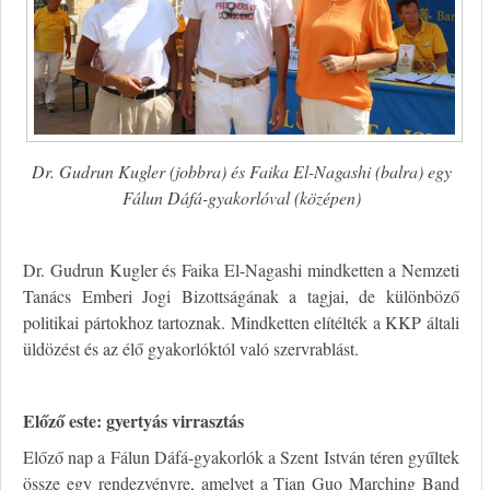
Dr. Gudrun Kugler (jobbra) és Faika El-Nagashi (balra) egy
Fálun Dáfá-gyakorlóval (középen)
Dr. Gudrun Kugler és Faika El-Nagashi mindketten a Nemzeti
Tanács Emberi Jogi Bizottságának a tagjai, de különböző
politikai pártokhoz tartoznak. Mindketten elítélték a KKP általi
üldözést és az élő gyakorlóktól való szervrablást.
Előző este: gyertyás virrasztás
Előző nap a Fálun Dáfá-gyakorlók a Szent István téren gyűltek
össze egy rendezvényre, amelyet a Tian Guo Marching Band