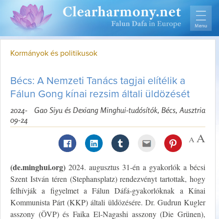
Kormányok és politikusok
Bécs: A Nemzeti Tanács tagjai elítélik a
Fálun Gong kínai rezsim általi üldözését
2024-
Gao Siyu és Dexiang Minghui-tudósítók, Bécs, Ausztria
09-24
(de.minghui.org)
2024. augusztus 31-én a gyakorlók a bécsi
Szent István téren (Stephansplatz) rendezvényt tartottak, hogy
felhívják a figyelmet a Fálun Dáfá-gyakorlóknak a Kínai
Kommunista Párt (KKP) általi üldözésére. Dr. Gudrun Kugler
asszony (ÖVP) és Faika El-Nagashi asszony (Die Grünen),