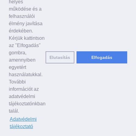
helyes
működése és a
felhasználói
CÍMLAP
élmény javítása
érdekében.
ÜLDÖZÉS KÍNÁBAN
Kérjük kattintson
az "Elfogadás"
Halálesetek
gombra,
Kínzás
Elutasítás
Elfogadás
amennyiben
Fogvatartás és bebörtönzés
egyetért
Szervrablás
használatukkal.
EURÓPAI HÍREK
További
információt az
Az igazság tisztázása
adatvédelmi
Fá-konferenciák
tájékoztatónkban
Kulturális események
talál.
Sajtó
Adatvédelmi
GYAKORLÓK FÓRUMA
tájékoztató
Gyakorlók Fóruma