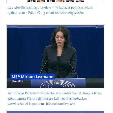
Egy globális kampány kezdete – 46 kanadai politikus közös
nyilatkozata a Fálun Gong elleni üldözés befejezésére
Az Európai Parlament képviselői arra szólítanak fel, hogy a Kínai
Kommunista Pártot felelősségre kell vonni az erőszakos
szervkivétellel kapcsolatos bűncselekményekért