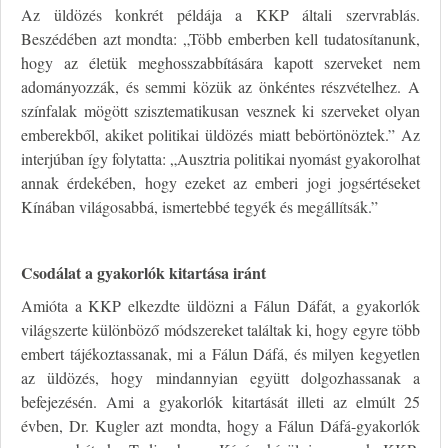
Az üldözés konkrét példája a KKP általi szervrablás.
Beszédében azt mondta: „Több emberben kell tudatosítanunk,
hogy az életük meghosszabbítására kapott szerveket nem
adományozzák, és semmi közük az önkéntes részvételhez. A
színfalak mögött szisztematikusan vesznek ki szerveket olyan
emberekből, akiket politikai üldözés miatt bebörtönöztek.” Az
interjúban így folytatta: „Ausztria politikai nyomást gyakorolhat
annak érdekében, hogy ezeket az emberi jogi jogsértéseket
Kínában világosabbá, ismertebbé tegyék és megállítsák.”
Csodálat a gyakorlók kitartása iránt
Amióta a KKP elkezdte üldözni a Fálun Dáfát, a gyakorlók
világszerte különböző módszereket találtak ki, hogy egyre több
embert tájékoztassanak, mi a Fálun Dáfá, és milyen kegyetlen
az üldözés, hogy mindannyian együtt dolgozhassanak a
befejezésén. Ami a gyakorlók kitartását illeti az elmúlt 25
évben, Dr. Kugler azt mondta, hogy a Fálun Dáfá-gyakorlók