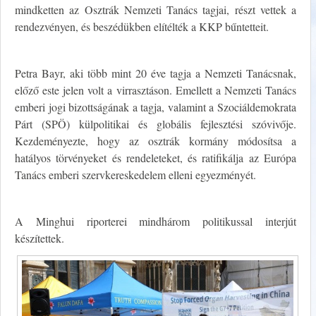
mindketten az Osztrák Nemzeti Tanács tagjai, részt vettek a
rendezvényen, és beszédükben elítélték a KKP bűntetteit.
Petra Bayr, aki több mint 20 éve tagja a Nemzeti Tanácsnak,
előző este jelen volt a virrasztáson. Emellett a Nemzeti Tanács
emberi jogi bizottságának a tagja, valamint a Szociáldemokrata
Párt (SPÖ) külpolitikai és globális fejlesztési szóvivője.
Kezdeményezte, hogy az osztrák kormány módosítsa a
hatályos törvényeket és rendeleteket, és ratifikálja az Európa
Tanács emberi szervkereskedelem elleni egyezményét.
A Minghui riporterei mindhárom politikussal interjút
készítettek.