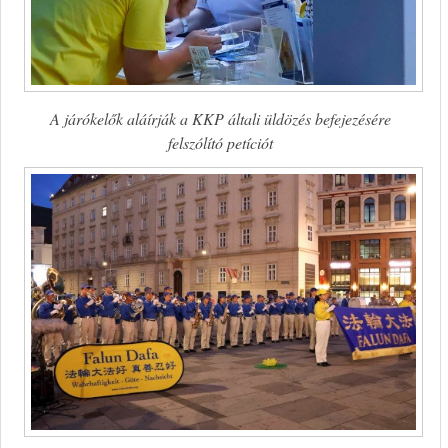
A járókelők aláírják a KKP általi üldözés befejezésére
felszólító petíciót