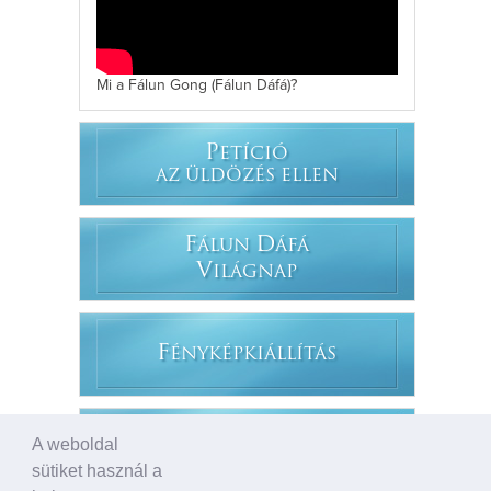
Mi a Fálun Gong (Fálun Dáfá)?
P
ETÍCIÓ
AZ ÜLDÖZÉS ELLEN
F
D
ÁLUN
ÁFÁ
V
ILÁGNAP
F
ÉNYKÉPKIÁLLÍTÁS
A weboldal
S
AJTÓKÖZLEMÉNYEK
sütiket használ a