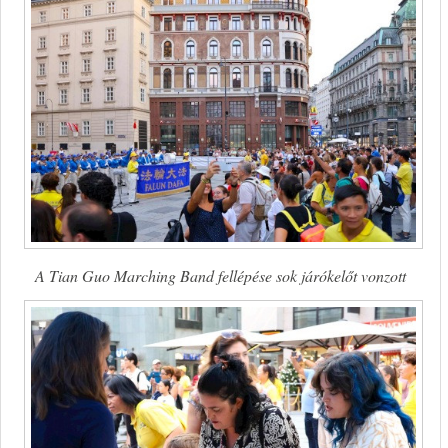
A Tian Guo Marching Band fellépése sok járókelőt vonzott