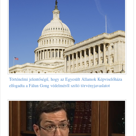
Történelmi jelentőségű, hogy az Egyesült Államok Képviselőháza
elfogadta a Fálun Gong védelméről szóló törvényjavaslatot