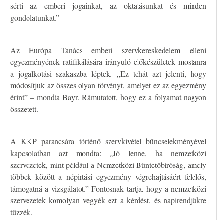
sérti az emberi jogainkat, az oktatásunkat és minden
gondolatunkat.”
Az Európa Tanács emberi szervkereskedelem elleni
egyezményének ratifikálására irányuló előkészületek mostanra
a jogalkotási szakaszba léptek. „Ez tehát azt jelenti, hogy
módosítjuk az összes olyan törvényt, amelyet ez az egyezmény
érint” – mondta Bayr. Rámutatott, hogy ez a folyamat nagyon
összetett.
A KKP parancsára történő szervkivétel bűncselekményével
kapcsolatban azt mondta: „Jó lenne, ha nemzetközi
szervezetek, mint például a Nemzetközi Büntetőbíróság, amely
többek között a népirtási egyezmény végrehajtásáért felelős,
támogatná a vizsgálatot.” Fontosnak tartja, hogy a nemzetközi
szervezetek komolyan vegyék ezt a kérdést, és napirendjükre
tűzzék.