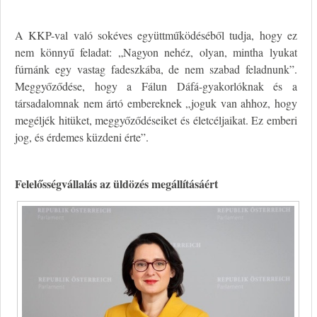
A KKP-val való sokéves együttműködéséből tudja, hogy ez
nem könnyű feladat: „Nagyon nehéz, olyan, mintha lyukat
fúrnánk egy vastag fadeszkába, de nem szabad feladnunk”.
Meggyőződése, hogy a Fálun Dáfá-gyakorlóknak és a
társadalomnak nem ártó embereknek „joguk van ahhoz, hogy
megéljék hitüket, meggyőződéseiket és életcéljaikat. Ez emberi
jog, és érdemes küzdeni érte”.
Felelősségvállalás az üldözés megállításáért