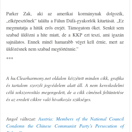
Parker Zak, aki az amerikai kormánynak dolgozik,
„elképesztőnek” találta a Fálun Dáfá-gyakorlók kitartását. „Ez
megmutatja a hitük erős erejét. Támogatom őket. Senkit sem
szabad üldözni a hite miatt, de a KKP ezt teszi, ami igazán
sajnálatos. Ennek minél hamarabb véget kell érnie, mert az
üldözésnek nem szabad megtörténnie.”
***
A hu.Clearharmony.net oldalon közzétett minden cikk, grafika
és tartalom szerzői jogvédelem alatt áll. A nem kereskedelmi
célú sokszorosítás megengedett, de a cikk címének feltüntetése
és az eredeti cikkre való hivatkozás szükséges.
Angol változat:
Austria: Members of the National Council
Condemn the Chinese Communist Party’s Persecution of