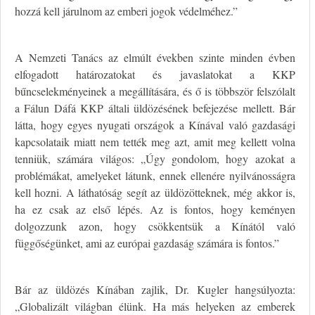
hozzá kell járulnom az emberi jogok védelméhez.”
A Nemzeti Tanács az elmúlt években szinte minden évben
elfogadott határozatokat és javaslatokat a KKP
bűncselekményeinek a megállítására, és ő is többször felszólalt
a Fálun Dáfá KKP általi üldözésének befejezése mellett. Bár
látta, hogy egyes nyugati országok a Kínával való gazdasági
kapcsolataik miatt nem tették meg azt, amit meg kellett volna
tenniük, számára világos: „Úgy gondolom, hogy azokat a
problémákat, amelyeket látunk, ennek ellenére nyilvánosságra
kell hozni. A láthatóság segít az üldözötteknek, még akkor is,
ha ez csak az első lépés. Az is fontos, hogy keményen
dolgozzunk azon, hogy csökkentsük a Kínától való
függőségünket, ami az európai gazdaság számára is fontos.”
Bár az üldözés Kínában zajlik, Dr. Kugler hangsúlyozta:
„Globalizált világban élünk. Ha más helyeken az emberek