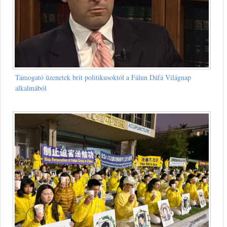
Támogató üzenetek brit politikusoktól a Fálun Dáfá Világnap
alkalmából