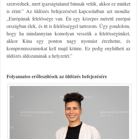
szenvednek, mert igazságtalanul bánnak velük, akkor ez minket
is érint.” Az üldözés befejezésével kapcsolatban azt mondta:
„Európának felelőssége van. Én egy közepes méretű európai
országban élek, és itt is felelősséggel tartozom. Úgy gondolom,
hogy ha mindannyian komolyan vesszük a felelősségünket,
akkor Kína egy ponton nagy nyomást érezhetne, és
kompromisszumokat kell majd kötnie. Ez pedig enyhítheti az
üldözés áldozatainak a helyzetét.”
Folyamatos erőfeszítések az üldözés befejezésére