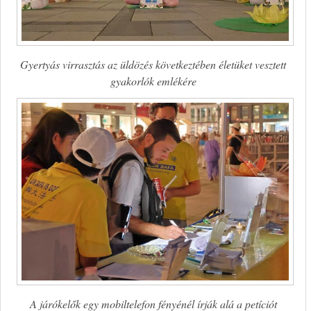
Gyertyás virrasztás az üldözés következtében életüket vesztett
gyakorlók emlékére
A járókelők egy mobiltelefon fényénél írják alá a petíciót