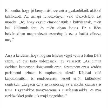
Elmondta, hogy jó benyomást szerzett a gyakorlókról, akikkel
találkozott. Az aznapi rendezvényen való részvételéről azt
mondta: „Jó, hogy együtt elmondhatjuk a külvilágnak, miért
kell kiállnunk érte, és miért olyan fontos. Ez a Bécs
belvárosában megrendezett esemény is ezt a hatást célozza
meg.”
Arra a kérdésre, hogy hogyan lehetne véget vetni a Fálun Dáfá
elleni, 25 éve tartó üldözésnek, így válaszolt: „Az elmúlt
években keményen dolgoztunk ezen. Szeretném ezt a kérdést
parlamenti szinten is napirendre tűzni.” Kínával való
kapcsolataiban is rendszeresen beszél erről, különböző
szinteken: „Legyen ez a nyilvánosság és a média számára is
téma. Ugyanakkor transznacionális állásfoglalásokkal és más
eszközökkel próbáljuk majd megoldani.”