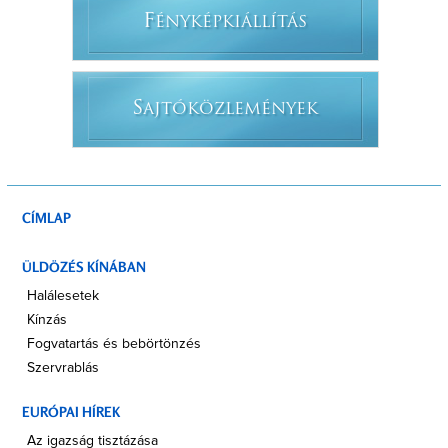
F
ÉNYKÉPKIÁLLÍTÁS
S
AJTÓKÖZLEMÉNYEK
CÍMLAP
ÜLDÖZÉS KÍNÁBAN
Halálesetek
Kínzás
Fogvatartás és bebörtönzés
Szervrablás
EURÓPAI HÍREK
Az igazság tisztázása