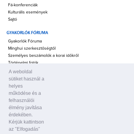
Fá-konferenciák
Kulturális események
Sajtó
GYAKORLÓK FÓRUMA
Gyakorlók Fóruma
Minghui szerkesztőségtől
Személyes beszámolók a korai időkről
Történelmi fotók
A weboldal
A TÁMOGATÁS HANGJA
sütiket használ a
Politikusok
helyes
Civil szervezetek, ENSZ
működése és a
Egyéb
felhasználói
élmény javítása
A VILÁG HÍREI
érdekében.
Kérjük kattintson
HAGYOMÁNYOS KÍNAI KULTÚRA
az "Elfogadás"