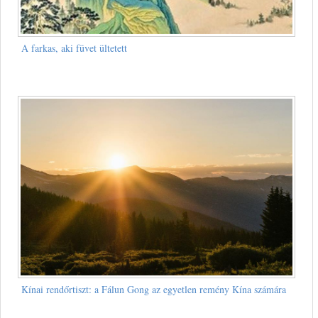
A farkas, aki füvet ültetett
Kínai rendőrtiszt: a Fálun Gong az egyetlen remény Kína számára