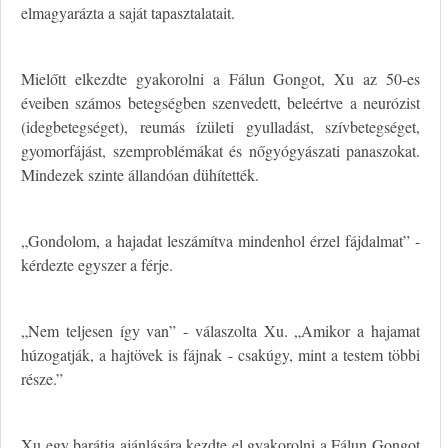
elmagyarázta a saját tapasztalatait.
Mielőtt elkezdte gyakorolni a Fálun Gongot, Xu az 50-es
éveiben számos betegségben szenvedett, beleértve a neurózist
(idegbetegséget), reumás ízületi gyulladást, szívbetegséget,
gyomorfájást, szemproblémákat és nőgyógyászati panaszokat.
Mindezek szinte állandóan dühítették.
„Gondolom, a hajadat leszámítva mindenhol érzel fájdalmat” -
kérdezte egyszer a férje.
„Nem teljesen így van” - válaszolta Xu. „Amikor a hajamat
húzogatják, a hajtövek is fájnak - csakúgy, mint a testem többi
része.”
Xu egy barátja ajánlására kezdte el gyakorolni a Fálun Gongot