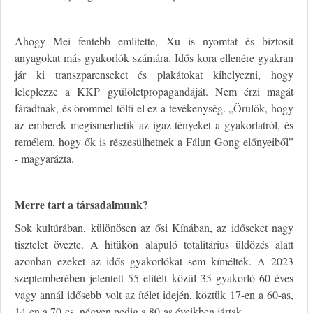
Ahogy Mei fentebb említette, Xu is nyomtat és biztosít
anyagokat más gyakorlók számára. Idős kora ellenére gyakran
jár ki transzparenseket és plakátokat kihelyezni, hogy
leleplezze a KKP gyűlöletpropagandáját. Nem érzi magát
fáradtnak, és örömmel tölti el ez a tevékenység. „Örülök, hogy
az emberek megismerhetik az igaz tényeket a gyakorlatról, és
remélem, hogy ők is részesülhetnek a Fálun Gong előnyeiből”
- magyarázta.
Merre tart a társadalmunk?
Sok kultúrában, különösen az ősi Kínában, az időseket nagy
tisztelet övezte. A hitükön alapuló totalitárius üldözés alatt
azonban ezeket az idős gyakorlókat sem kímélték. A 2023
szeptemberében jelentett 55 elítélt közül 35 gyakorló 60 éves
vagy annál idősebb volt az ítélet idején, köztük 17-en a 60-as,
14-en a 70-es, négyen pedig a 80-as éveikben jártak.