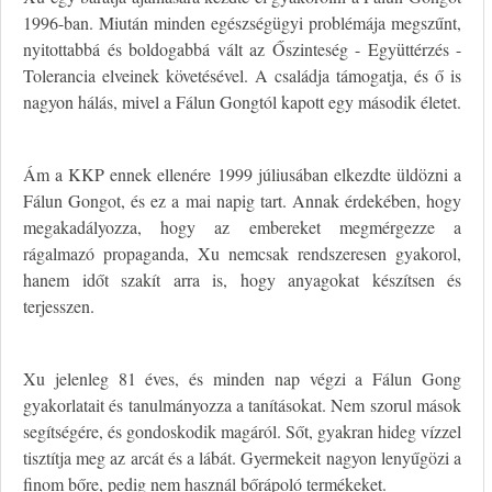
1996-ban. Miután minden egészségügyi problémája megszűnt,
nyitottabbá és boldogabbá vált az Őszinteség - Együttérzés -
Tolerancia elveinek követésével. A családja támogatja, és ő is
nagyon hálás, mivel a Fálun Gongtól kapott egy második életet.
Ám a KKP ennek ellenére 1999 júliusában elkezdte üldözni a
Fálun Gongot, és ez a mai napig tart. Annak érdekében, hogy
megakadályozza, hogy az embereket megmérgezze a
rágalmazó propaganda, Xu nemcsak rendszeresen gyakorol,
hanem időt szakít arra is, hogy anyagokat készítsen és
terjesszen.
Xu jelenleg 81 éves, és minden nap végzi a Fálun Gong
gyakorlatait és tanulmányozza a tanításokat. Nem szorul mások
segítségére, és gondoskodik magáról. Sőt, gyakran hideg vízzel
tisztítja meg az arcát és a lábát. Gyermekeit nagyon lenyűgözi a
finom bőre, pedig nem használ bőrápoló termékeket.