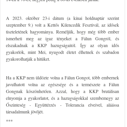
A 2023. október 23-i dátum (a kínai holdnaptár szerint
szeptember 9.) volt a Kettős Kilencedik Fesztivál, az idősek
tiszteletének hagyománya. Reméljük, hogy még több ember
ismerheti meg az igaz tényeket a Fálun Gongról, és
elszakadnak a KKP hazugságaitól. Így az olyan idős
gyakorlók, mint Mei, nyugodt életet élhetnek és szabadon
gyakorolhatják a hitüket.
Ha a KKP nem üldözte volna a Fálun Gongot, több embernek
javulhatott volna az egészsége és a természete a Fálun
Gongnak köszönhetően. Azzal, hogy a KKP brutálisan
elnyomja a gyakorlatot, és a hazugságokkal szembemegy az
Őszinteség - Együttérzés - Tolerancia elveivel, aláássa
társadalmunk jövőjét.
***