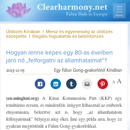
Üldözés Kínában
|
Mersz és egyenesség az üldözés
közepette
|
Illegális fogvatartás és bebörtönzés
Hogyan lenne képes egy 80-as éveiben
járó nő „felforgatni az államhatalmat”?
2023-11-05
Egy Fálun Gong-gyakorlótól Kínában
(en.minghui.org)
A Kínai Kommunista Párt (KKP) egy
totalitárius rezsim, és mindenféle ürügyet felhasznál az emberek
elnyomására, beleértve azt is, hogy „az államhatalom
felforgatóinak” bélyegzi meg őket. Íme egy példa arra, hogy ez
gyakran megtörténik a Fálun Gong-gyakorlókkal.