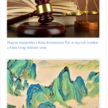
Hogyan manipulálja a Kínai Kommunista Párt az ügyvédi irodákat
a Fálun Gong üldözése során