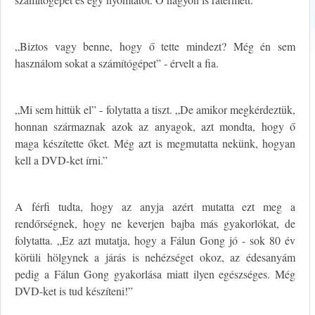
„Biztos vagy benne, hogy ő tette mindezt? Még én sem
használom sokat a számítógépet” - érvelt a fia.
„Mi sem hittük el” - folytatta a tiszt. „De amikor megkérdeztük,
honnan származnak azok az anyagok, azt mondta, hogy ő
maga készítette őket. Még azt is megmutatta nekünk, hogyan
kell a DVD-ket írni.”
A férfi tudta, hogy az anyja azért mutatta ezt meg a
rendőrségnek, hogy ne keverjen bajba más gyakorlókat, de
folytatta. „Ez azt mutatja, hogy a Fálun Gong jó - sok 80 év
körüli hölgynek a járás is nehézséget okoz, az édesanyám
pedig a Fálun Gong gyakorlása miatt ilyen egészséges. Még
DVD-ket is tud készíteni!”