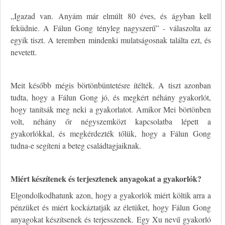
„Igazad van. Anyám már elmúlt 80 éves, és ágyban kell
feküdnie. A Fálun Gong tényleg nagyszerű” - válaszolta az
egyik tiszt. A teremben mindenki mulatságosnak találta ezt, és
nevetett.
Meit később mégis börtönbüntetésre ítélték. A tiszt azonban
tudta, hogy a Fálun Gong jó, és megkért néhány gyakorlót,
hogy tanítsák meg neki a gyakorlatot. Amikor Mei börtönben
volt, néhány őr négyszemközt kapcsolatba lépett a
gyakorlókkal, és megkérdezték tőlük, hogy a Fálun Gong
tudna-e segíteni a beteg családtagjaiknak.
Miért készítenek és terjesztenek anyagokat a gyakorlók?
Elgondolkodhatunk azon, hogy a gyakorlók miért költik arra a
pénzüket és miért kockáztatják az életüket, hogy Fálun Gong
anyagokat készítsenek és terjesszenek. Egy Xu nevű gyakorló