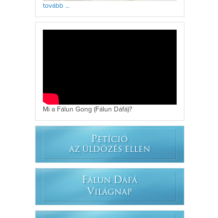
tovább ...
Mi a Fálun Gong (Fálun Dáfá)?
P
ETÍCIÓ
AZ ÜLDÖZÉS ELLEN
F
D
ÁLUN
ÁFÁ
V
ILÁGNAP