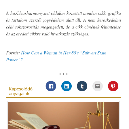
A hu.Clearharmony.net oldalon közzétett minden cikk, grafika
és tartalom szerzői jogvédelem alatt áll. A nem kereskedelmi
célú sokszorosítás megengedett, de a cikk címének feltüntetése
és az eredeti cikkre való hivatkozás szükséges.
Forrás:
How Can a Woman in Her 80's “Subvert State
Power”?
* * *
Kapcsolódó
anyagaink: