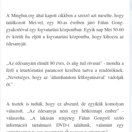
A Minghui.org által kapott cikkben a szerző azt mesélte, hogy
találkozott Mei-vel, egy 80-as éveiben járó Fálun Gong-
gyakorlóval egy fogvatartási központban. Egyik nap Mei 50-60
év körüli fia eljött a fogvatartási központba, hogy kihozza az
édesanyját.
„Az édesanyám elmúlt 80 éves, és alig tud olvasni” - mondta a
férfi a letartóztatási parancsot kezében tartva a rendőröknek.
„Nevetséges, hogy az ’államhatalom felforgatásával’ vádolják
őt.”
A tisztek is tudták, hogy ez abszurd, de egyikük komolyan
válaszolt. „Az édesanyja nem egy hétköznapi ember” -
válaszolta. „A lakásán rengeteg Fálun Gongról szóló
információt tartalmazó DVD-t találtunk, valamint egy
számítógépet és egy nyomtatót. Ő nagyon is rátermett.”