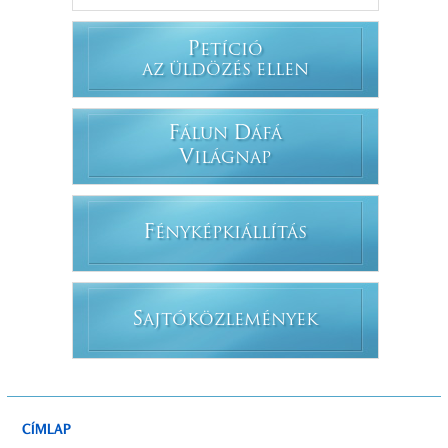
P
ETÍCIÓ
AZ ÜLDÖZÉS ELLEN
F
D
ÁLUN
ÁFÁ
V
ILÁGNAP
F
ÉNYKÉPKIÁLLÍTÁS
S
AJTÓKÖZLEMÉNYEK
CÍMLAP