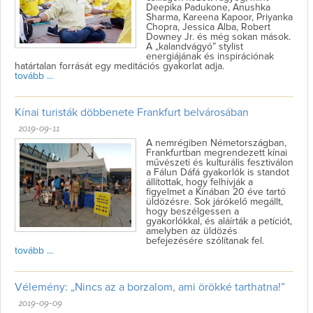
Deepika Padukone, Anushka
Sharma, Kareena Kapoor, Priyanka
Chopra, Jessica Alba, Robert
Downey Jr. és még sokan mások.
A „kalandvágyó” stylist
energiájának és inspirációnak
határtalan forrását egy meditációs gyakorlat adja.
tovább ...
Kínai turisták döbbenete Frankfurt belvárosában
2019-09-11
A nemrégiben Németországban,
Frankfurtban megrendezett kínai
művészeti és kulturális fesztiválon
a Fálun Dáfá gyakorlók is standot
állítottak, hogy felhívják a
figyelmet a Kínában 20 éve tartó
üldözésre. Sok járókelő megállt,
hogy beszélgessen a
gyakorlókkal, és aláírták a petíciót,
amelyben az üldözés
befejezésére szólítanak fel.
tovább ...
Vélemény: „Nincs az a borzalom, ami örökké tarthatna!”
2019-09-09