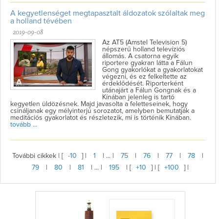
A kegyetlenséget megtapasztalt áldozatok szólaltak meg
a holland tévében
2019-09-08
Az AT5 (Amstel Television 5)
népszerű holland televíziós
állomás. A csatorna egyik
riportere gyakran látta a Fálun
Gong gyakorlókat a gyakorlatokat
végezni, és ez felkeltette az
érdeklődését. Riporterként
utánajárt a Fálun Gongnak és a
Kínában jelenleg is tartó
kegyetlen üldözésnek. Majd javasolta a feletteseinek, hogy
csináljanak egy mélyinterjú sorozatot, amelyben bemutatják a
meditációs gyakorlatot és részletezik, mi is történik Kínában.
tovább ...
További cikkek | [
-10
] |
1
| ... |
75
|
76
|
77
|
78
|
79
|
80
|
81
| ... |
195
| [
+10
] | [
+100
] |