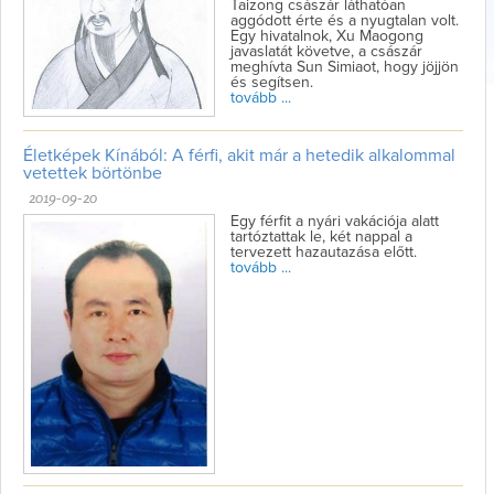
Taizong császár láthatóan
aggódott érte és a nyugtalan volt.
Egy hivatalnok, Xu Maogong
javaslatát követve, a császár
meghívta Sun Simiaot, hogy jöjjön
és segítsen.
tovább ...
Életképek Kínából: A férfi, akit már a hetedik alkalommal
vetettek börtönbe
2019-09-20
Egy férfit a nyári vakációja alatt
tartóztattak le, két nappal a
tervezett hazautazása előtt.
tovább ...