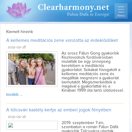
Kiemelt híreink
A kellemes meditációs zene vonzotta az érdeklődőket
2019-09-28
Az orosz Fálun Gong gyakorlók
Kiszlovodszk fürdővárosban
mutatták be egy ünnepség
keretében a meditációs
gyakorlatot. Sokakat hívogatott a
kellemes meditációs zene és
megálltak megnézni a gyakorlat
bemutatót. Megismerkedtek a
magával a gyakorlattal és a
Kínában 1999 óta tartó üldözéssel.
tovább ...
A tölcsvári kastély kertje az emberi jogok fényében
2019-09-26
2019. szeptember 7-én,
szombaton a román Fálun Dáfá
gyakorlók Tölcsvárra utaztak,