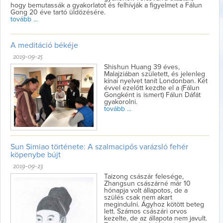
hogy bemutassák a gyakorlatot és felhívják a figyelmet a Fálun
Gong 20 éve tartó üldözésére.
tovább ...
A meditáció békéje
2019-09-25
Shishun Huang 39 éves,
Malajziában született, és jelenleg
kínai nyelvet tanít Londonban. Két
évvel ezelőtt kezdte el a (Fálun
Gongként is ismert) Fálun Dáfát
gyakorolni.
tovább ...
Sun Simiao története: A szalmacipős varázsló fehér
köpenybe bújt
2019-09-23
Taizong császár felesége,
Zhangsun császárné már 10
hónapja volt állapotos, de a
szülés csak nem akart
megindulni. Ágyhoz kötött beteg
lett. Számos császári orvos
kezelte, de az állapota nem javult.