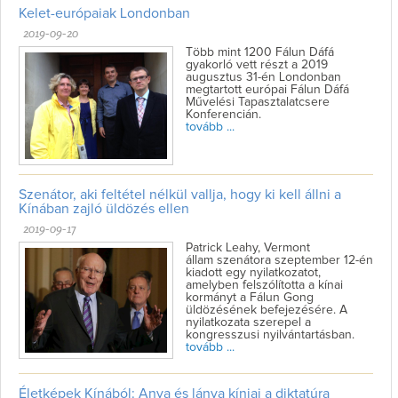
Kelet-európaiak Londonban
2019-09-20
Több mint 1200 Fálun Dáfá
gyakorló vett részt a 2019
augusztus 31-én Londonban
megtartott európai Fálun Dáfá
Művelési Tapasztalatcsere
Konferencián.
tovább ...
Szenátor, aki feltétel nélkül vallja, hogy ki kell állni a
Kínában zajló üldözés ellen
2019-09-17
Patrick Leahy, Vermont
állam szenátora szeptember 12-én
kiadott egy nyilatkozatot,
amelyben felszólította a kínai
kormányt a Fálun Gong
üldözésének befejezésére. A
nyilatkozata szerepel a
kongresszusi nyilvántartásban.
tovább ...
Életképek Kínából: Anya és lánya kínjai a diktatúra