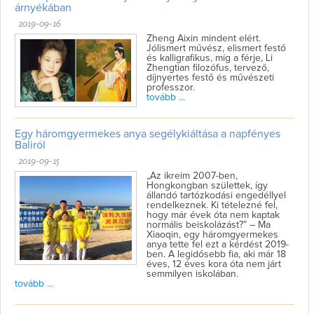
árnyékában
2019-09-16
Zheng Aixin mindent elért.
Jólismert művész, elismert festő
és kalligrafikus, míg a férje, Li
Zhengtian filozófus, tervező,
díjnyertes festő és művészeti
professzor.
tovább ...
Egy háromgyermekes anya segélykiáltása a napfényes
Baliról
2019-09-15
„Az ikreim 2007-ben,
Hongkongban születtek, így
állandó tartózkodási engedéllyel
rendelkeznek. Ki tételezné fel,
hogy már évek óta nem kaptak
normális beiskolázást?” – Ma
Xiaoqin, egy háromgyermekes
anya tette fel ezt a kérdést 2019-
ben. A legidősebb fia, aki már 18
éves, 12 éves kora óta nem járt
semmilyen iskolában.
tovább ...