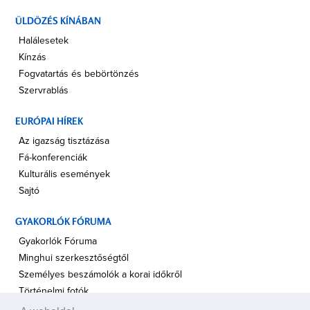
ÜLDÖZÉS KÍNÁBAN
Halálesetek
Kínzás
Fogvatartás és bebörtönzés
Szervrablás
EURÓPAI HÍREK
Az igazság tisztázása
Fá-konferenciák
Kulturális események
Sajtó
GYAKORLÓK FÓRUMA
Gyakorlók Fóruma
Minghui szerkesztőségtől
Személyes beszámolók a korai időkről
Történelmi fotók