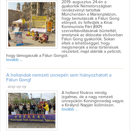
2019. augusztus 24-én a
gyakorlók Németországban
rendezvényt tartottak
Münchenben a Marienplatzon,
hogy bemutassák a Fálun Gong
előnyeit, és felfedjék a Kínai
Kommunista Párt (KKP)
szerveltávolításának bűntettét,
amelynek az áldozatai elsősorban
Fálun Gong gyakorlók. Sokan
éltek a lehetőséggel, hogy
megismerjék a kínai történések
részleteit, majd aláírták a petíciót,
hogy támogassák a Fálun Gongot.
tovább ...
A hollandok nemzeti ünnepén sem hiányozhatott a
Fálun Gong!
2019-09-09
A holland főváros mindig
izgalmas, de a nagy nemzeti
ünnepükön Koninginnedag vagyis
a Királynő Napján különösen.
tovább ...