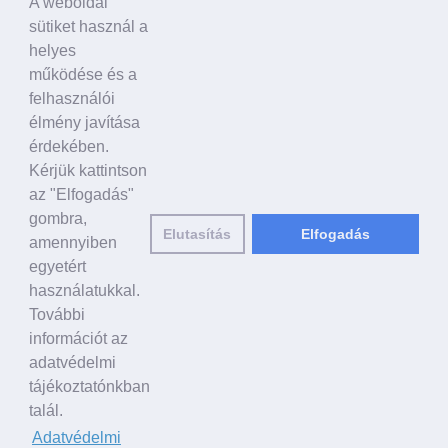
A weboldal
A TÁMOGATÁS HANGJA
sütiket használ a
Politikusok
helyes
Civil szervezetek, ENSZ
működése és a
Egyéb
felhasználói
élmény javítása
A VILÁG HÍREI
érdekében.
Kérjük kattintson
HAGYOMÁNYOS KÍNAI KULTÚRA
az "Elfogadás"
Ősi történetek
gombra,
Elutasítás
Elfogadás
Történelmi személyek
amennyiben
Shen Yun Performing Arts
egyetért
használatukkal.
LINKEK
További
falundafa.org
információt az
hu.faluninfo.eu
adatvédelmi
minghui.org
tájékoztatónkban
pureinsight.org
talál.
Adatvédelmi