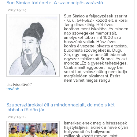
Sun Simiao története: A szalmacipős varázsló
2019-09-14
Sun Simiao a feljegyzések szerint
- Kr. u. 541-682 - között élt, a korai
Tang-dinasztiáig. Hét éves
korában ment iskolába, és minden
nap szövegeket memorizált,
amelyeket több mint 1000 szó
hosszúak voltak. Húsz éves
korára élvezettel olvasta a taoista,
buddhista szövegeket is. Dugu
Xin, egy nagyra becsült tábornok
egyszer találkozott Sunnal, és azt
mondta: „Ez a gyerek tehetséges.
Csak amiatt aggódom, hogy bár
sokat tud, valószínűleg nem tudja
megfelelően alkalmazni. Ezért
nem válhat magas rangú
tisztviselővé.”
tovább ...
Szupersztárokkal éli a mindennapjait, de mégis két
lábbal a földön jár...
2019-09-12
Ismerkedjenek meg a hírességek
hajstylistjával, akinek a neve olyan
hollywoodi és bollywoodi
csillagok között ragyog, mint