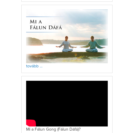
tovább ...
Mi a Fálun Gong (Fálun Dáfá)?