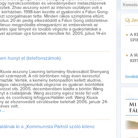
 hogy nyirokcsomóiban és véredényeiben metasztázenek
eztek. Zhao asszony ezért az intenzív osztályon volt a
n kórházban. 1998-ban kezdte el gyakorolni a Fálun Gong-
ezt szorgalmasan tette. Minden rákos szimptóma eltűnt.
Új Ji
július 20-án pedig elkezdődött a Fálun Gong üldöztetése.
Yanuo megpróbálta elmagyarázni az embereknek az
etés igaz tényeit és tovább végezte a gyakorlatokat a
vel azonban újra tünetek merültek fel. 2005. július 14-én
A K
SPI
A M
ben hunyt el (telefonszámok)
KIF
Xiuxia asszony Liaoning tartomány fővárosából Shenyang
ól származott. A női börtönben négy éven keresztül
tovább 
mazták. Verték, a kemény betonpadlón kellett aludnia,
ságos rabszolgamunkát végeznie és gyakran leöntötték
 vízzel stb. 2005. decemberében kiadta a börtön Wang
yt a családjának. Wang asszony egész teste fel volt
a, és csontvázig lefogyva.Halálán volt. Wang Xiuxia
y az elszenvedett sérüléseibe belehalt 2006. január 24-
 éves volt.
...
alálnak ki a „Kommunista Pártról szóló kilenc