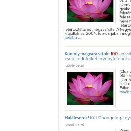
2001-
szenve
gyakor
folytá
felesé
helyi 
letart
letartóztatta és megzsarolta. A kegy
kiújultak és 2004. februárjában megh
tovább ...
Komoly magyarázatok:
100
-an va
cselekedeteiket érvénytelennek
2006-01-26
(Clear
élő Fá
szeret
alatt 
Fálun 
tovább 
Halálesetek!
Két Chongqing-i gya
2006-01-16
Wang K