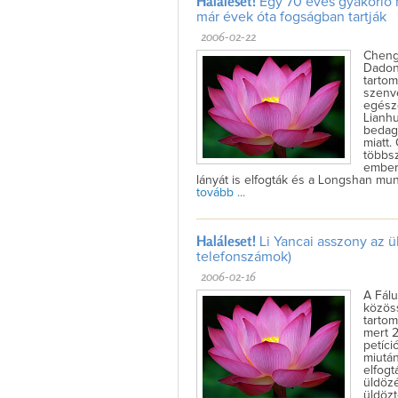
Haláleset!
Egy 70 éves gyakorló h
már évek óta fogságban tartják
2006-02-22
Cheng
Dadon
tarto
szenve
egész
Lianhu
bedag
miatt
többsz
embere
lányát is elfogták és a Longshan mun
tovább ...
Haláleset!
Li Yancai asszony az ü
telefonszámok)
2006-02-16
A Fál
közös
tartom
mert 
petíci
miután
elfogt
üldözé
üldözt