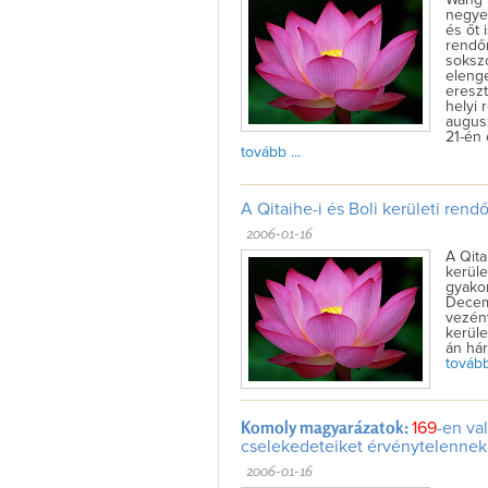
negyed
és őt 
rendőr
sokszo
elenge
ereszt
helyi
augus
21-én 
tovább ...
A Qitaihe-i és Boli kerületi rend
2006-01-16
A Qita
kerüle
gyako
Decem
vezény
kerüle
án hár
tovább 
Komoly magyarázatok:
169
-en va
cselekedeteiket érvénytelennek
2006-01-16