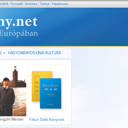
omână
Pусский
Svenska
Türkçe
Yкраїнська
I
HAGYOMÁNYOS KÍNAI KULTÚRA
ongzhi Mester
Fálun Dáfá Könyvek