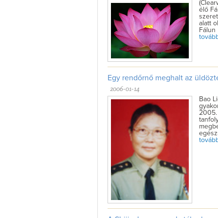
(Clear
élő Fá
szeret
alatt 
Fálun 
tovább 
Egy rendőrnő meghalt az üldözt
2006-01-14
Bao L
gyakor
2005. 
tanfol
megbe
egészs
tovább 