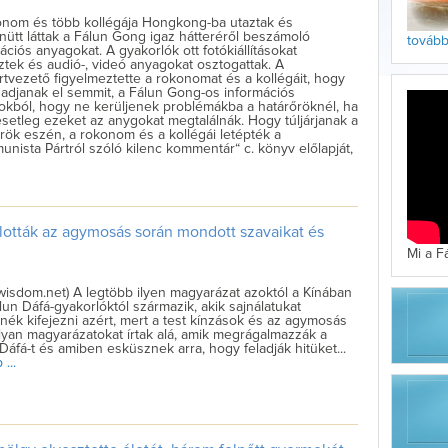
onom és több kollégája Hongkong-ba utaztak és
ütt láttak a Fálun Gong igaz hátteréről beszámoló
tovább 
ációs anyagokat. A gyakorlók ott fotókiállításokat
tek és audió-, videó anyagokat osztogattak. A
tvezető figyelmeztette a rokonomat és a kollégáit, hogy
adjanak el semmit, a Fálun Gong-os információs
okból, hogy ne kerüljenek problémákba a határőröknél, ha
setleg ezeket az anygokat megtalálnák. Hogy túljárjanak a
rök eszén, a rokonom és a kollégái letépték a
nista Pártról szóló kilenc kommentár“ c. könyv előlapját,
llották az agymosás során mondott szavaikat és
Mi a F
wisdom.net) A legtöbb ilyen magyarázat azoktól a Kínában
lun Dáfá-gyakorlóktól származik, akik sajnálatukat
nék kifejezni azért, mert a test kínzások és az agymosás
olyan magyarázatokat írtak alá, amik megrágalmazzák a
Dáfá-t és amiben esküsznek arra, hogy feladják hitüket...
...