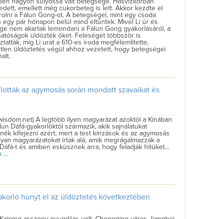
ben nagyon súlyossá vált betegsége. Hasvízkórban
dett, emellett még cukorbeteg is lett. Akkor kezdte el
olni a Fálun Gong-ot. A betegségei, mint egy csoda
n egy pár hónapon belül mind eltűntek. Mivel Li úr és
ge nem akartak lemondani a Fálun Gong gyakorlásáról, a
hatóságok üldözték őket. Feleségét többször is
óztatták, míg Li urat a 610-es iroda megfélemlítette,
etlen üldöztetés végül ahhoz vezetett, hogy betegségei
alt.
llották az agymosás során mondott szavaikat és
wisdom.net) A legtöbb ilyen magyarázat azoktól a Kínában
lun Dáfá-gyakorlóktól származik, akik sajnálatukat
nék kifejezni azért, mert a test kínzások és az agymosás
olyan magyarázatokat írtak alá, amik megrágalmazzák a
Dáfá-t és amiben esküsznek arra, hogy feladják hitüket...
...
korló hunyt el az üldöztetés következtében
aiping asszony nyugdíjas volt, Chongqing város Jiangbei