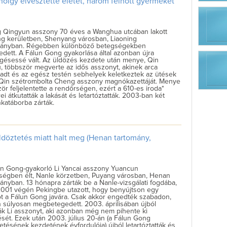
ölgy elvesztette életét, három felnőtt gyermekét
 Qingyun asszony 70 éves a Wanghua utcában lakott
g kerületben, Shenyang városban, Liaoning
mányban. Régebben különböző betegségekben
dett. A Fálun Gong gyakorlása által azonban újra
gésessé vált. Az üldözés kezdete után menye, Qin
, többször megverte az idős asszonyt, akinek arca
adt és az egész testén sebhelyek keletkeztek az ütések
. Qin szétrombolta Cheng asszony magnókazettáját. Menye
ör feljelentette a rendőrségen, ezért a 610-es iroda*
i átkutatták a lakását és letartóztatták. 2003-ban két
katáborba zárták.
ldöztetés miatt halt meg (Henan tartomány,
un Gong-gyakorló Li Yancai asszony Yuancun
ségben élt, Nanle körzetben, Puyang városban, Henan
ányban. 13 hónapra zárták be a Nanle-vizsgálati fogdába,
2001 végén Pekingbe utazott, hogy benyújtson egy
ót a Fálun Gong javára. Csak akkor engedték szabadon,
 súlyosan megbetegedett. 2003. áprilisában újból
ák Li asszonyt, aki azonban még nem pihente ki
sét. Ezek után 2003. július 20-án (a Fálun Gong
etésének kezdetének évfordulója) újból letartóztatták és