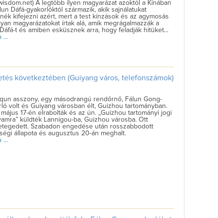
wisdom.net) A legtöbb ilyen magyarázat azoktól a Kínában
lun Dáfá-gyakorlóktól származik, akik sajnálatukat
nék kifejezni azért, mert a test kínzások és az agymosás
olyan magyarázatokat írtak alá, amik megrágalmazzák a
Dáfá-t és amiben esküsznek arra, hogy feladják hitüket...
...
etés következtében (Guiyang város, telefonszámok)
iqun asszony, egy másodrangú rendőrnő, Fálun Gong-
ló volt és Guiyang városban élt, Guizhou tartományban.
május 17-én elrabolták és az ún. „Guizhou tartományi jogi
yamra” küldték Lannigou-ba, Guizhou városba. Ott
tegedett. Szabadon engedése után rosszabbodott
égi állapota és augusztus 20-án meghalt.
...