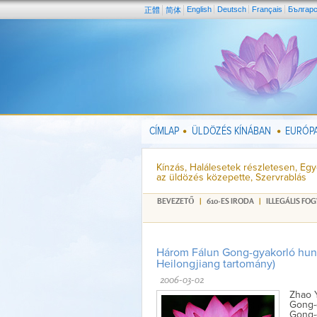
English
Deutsch
Français
Българ
正體
简体
CÍMLAP
ÜLDÖZÉS KÍNÁBAN
EURÓPA
Kínzás, Halálesetek részletesen, E
az üldözés közepette, Szervrablás
BEVEZETŐ
|
610-ES IRODA
|
ILLEGÁLIS FO
Három Fálun Gong-gyakorló huny
Heilongjiang tartomány)
2006-03-02
Zhao Y
Gong-g
Gong-o