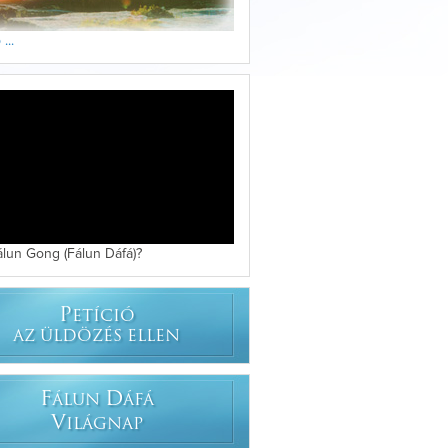
...
álun Gong (Fálun Dáfá)?
P
ETÍCIÓ
AZ ÜLDÖZÉS ELLEN
F
D
ÁLUN
ÁFÁ
V
ILÁGNAP