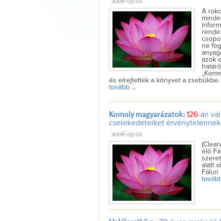
2006-03-02
A rok
minden
inform
rendez
csopor
ne fog
anyag
azok e
határő
„Kommu
és elrejtették a könyvet a zsebükbe.
tovább ...
Komoly magyarázatok:
126
-an va
cselekedeteiket érvénytelennek
2006-03-02
(Clear
élő Fá
szeret
alatt 
Fálun 
tovább 