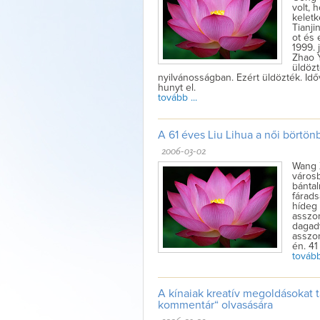
volt,
keletk
Tianji
ot és 
1999. 
Zhao 
üldözt
nyilvánosságban. Ezért üldözték. Idő
hunyt el.
tovább ...
A 61 éves Liu Lihua a női börtön
2006-03-02
Wang 
városb
bántal
fárad
hídeg
asszon
dagadv
asszon
én. 41
tovább 
A kínaiak kreatív megoldásokat t
kommentár“ olvasására