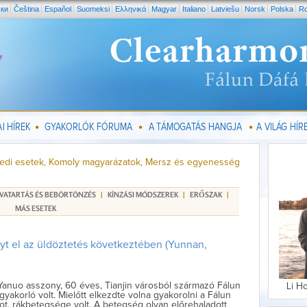
ски
Čeština
Español
Suomeksi
Ελληνικά
Magyar
Italiano
Latviešu
Norsk
Polska
R
I HÍREK
GYAKORLÓK FÓRUMA
A TÁMOGATÁS HANGJA
A VILÁG HÍRE
gyedi esetek, Komoly magyarázatok, Mersz és egyenesség
GVATARTÁS ÉS BEBÖRTÖNZÉS
|
KÍNZÁSI MÓDSZEREK
|
ERŐSZAK
|
MÁS ESETEK
t el az üldöztetés következtében (Yunnan,
anuo asszony, 60 éves, Tianjin városból származó Fálun
Li H
yakorló volt. Mielőtt elkezdte volna gyakorolni a Fálun
t, rákbetegsége volt. A betegség olyan előrehaladott