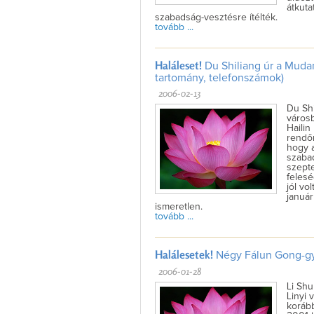
átkuta
szabadság-vesztésre ítélték.
tovább ...
Haláleset!
Du Shiliang úr a Mudan
tartomány, telefonszámok)
2006-02-13
Du Shi
városb
Hailin
rendőr
hogy a
szabad
szept
felesé
jól vo
január
ismeretlen.
tovább ...
Halálesetek!
Négy Fálun Gong-gya
2006-01-28
Li Shu
Linyi
korább