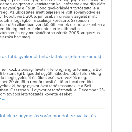
ében dolgozott a kémiatechnikai intézetnek nyudíja előtt
is ugyanúgy a Fálun Gong gyakorlásáért tartóztatta le a
ség. Az üldöztetés miatt teljesen le volt soványodva és
r köpött vért. 2005. júniusában orvosi vizsgálat miatt
dték a fogságból, a családja kérésére. Szabadon
ése után állandóan vért köpött. Ennek ellenére azonban a
 rendőrség emberei elmentek érte otthonába
ztusban és egy munkatáborba zárták. 2005. augusztus
éjszaka halt meg.
őrök több gyakorlót tartóztattak le (telefonszámok)
ihe-i közbiztonsági hivatal (Heilongjiang tartomány) a Boli
ti biztonsági brigáddal együttműködve több Fálun Gong-
rló megfigyelését és üldözését szervezték meg.
ber 20-án több rendőrkocsit és több tucat rendőrt
eltek ki, hogy gyakorlókat tartóztassanak le a Boli
tben. Összesen 11 gyakorlót tartóztattak le. December 23-
om további letartóztatás követte ezeket.
...
llották az agymosás során mondott szavaikat és