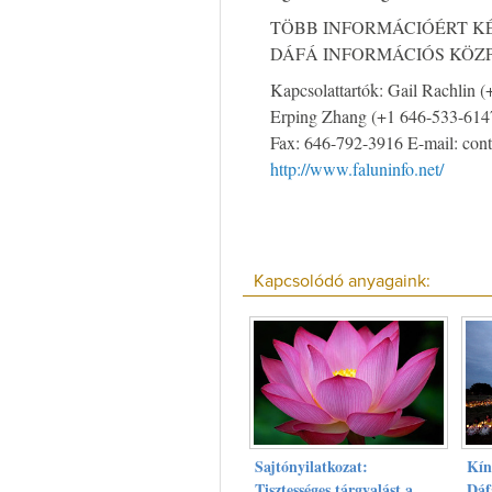
TÖBB INFORMÁCIÓÉRT KÉ
DÁFÁ INFORMÁCIÓS KÖZ
Kapcsolattartók: Gail Rachlin
Erping Zhang (+1 646-533-6147
Fax: 646-792-3916 E-mail:
cont
http://www.faluninfo.net/
Kapcsolódó anyagaink:
Sajtónyilatkozat:
Kín
Tisztességes tárgyalást a
Dáf