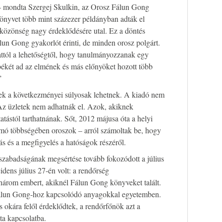
 – mondta Szergej Skulkin, az Orosz Fálun Gong
önyvet több mint százezer példányban adták el
közönség nagy érdeklődésére utal. Ez a döntés
un Gong gyakorlót érinti, de minden orosz polgárt.
attól a lehetőségtől, hogy tanulmányozzanak egy
békét ad az elmének és más előnyöket hozott több
”
ek a következményei súlyosak lehetnek. A kiadó nem
 Az üzletek nem adhatnák el. Azok, akiknek
atástól tarthatnának. Sőt, 2012 májusa óta a helyi
mó többségében oroszok – arról számoltak be, hogy
ás és a megfigyelés a hatóságok részéről.
zabadságának megsértése tovább fokozódott a július
idens július 27-én volt: a rendőrség
 három embert, akiknél Fálun Gong könyveket talált.
Fálun Gong-hoz kapcsolódó anyagokkal egyetemben.
s okára felől érdeklődtek, a rendőrfőnök azt a
ta kapcsolatba.