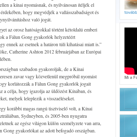
ellen a kínai nyomásnak, és nyilvánosan ítéljék el
 érdekében, hogy megvédjék a vallásszabadságot és
tovább 
nyilvánításhoz való jogát.
gyet az orosz hatóságokkal történt kétoldalú emberi
ok a Fálun Gong gyakorlók helyzetéért
 ennek az esetnek a határon túli kihatásai miatt is.”
lnöke, Catherine Ashton 2012 februárjában az Európai
elében.
rszágban szabadon gyakorolják, de a Kínai
resen zavar vagy közvetlenül megpróbál nyomást
Mi a F
ogy korlátozzák a Fálun Gong gyakorlók jogait
 a célja, hogy igazolja az üldözést Kínában, és
eket, melyek leleplezik a visszaéléseket.
gy korábbi magas rangú tisztviselő volt, a Kínai
ztráliában, Sydneyben, és 2005-ben nyugatra
seletnek az egész világon külön személyzete van arra,
lun Gong gyakorlókat az adott befogadó országban.