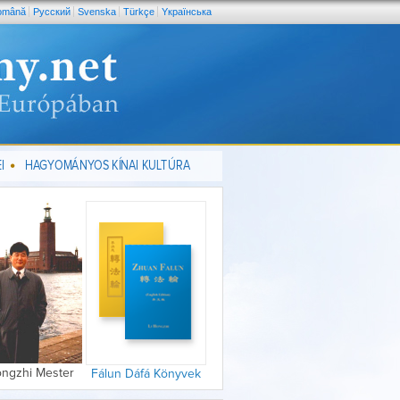
omână
Pусский
Svenska
Türkçe
Yкраїнська
I
HAGYOMÁNYOS KÍNAI KULTÚRA
ongzhi Mester
Fálun Dáfá Könyvek