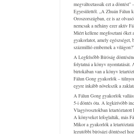
megváltoztassák ezt a döntést”
Egyesülettől. „A Zhuán Fálun k
Oroszországban, ez is az olvasó
nemcsak a néhány ezer aktív Fál
Miért kellene megfosztani őket 
gyakorlatot, amely egészséget, 
százmillió embernek a világon?
A Legfelsőbb Bíróság döntésén
folytatná a könyv nyomtatását.
birtokában van a könyv letartózt
Fálun Gong gyakorlók – túlnyo
egyre inkább növekszik a zaklat
A Fálun Gong gyakorlók valláss
5-i döntés óta. A legkirívóbb inc
Vlagyivosztokban letartóztatott
A könyveket lefoglalták, más 
Mikor a gyakorlók a letartóztatá
legutóbbi bírósági döntéssel hoz