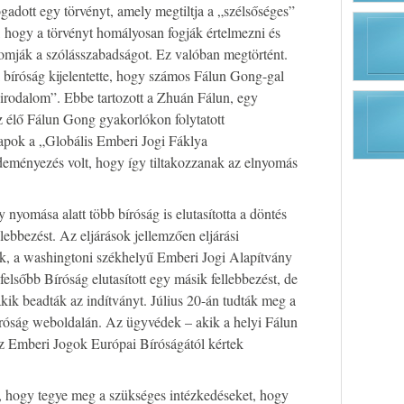
adott egy törvényt, amely megtiltja a „szélsőséges”
k, hogy a törvényt homályosan fogják értelmezni és
omják a szólásszabadságot. Ez valóban megtörtént.
 bíróság kijelentette, hogy számos Fálun Gong-gal
irodalom”. Ebbe tartozott a Zhuán Fálun, egy
az élő Fálun Gong gyakorlókon folytatott
lapok a „Globális Emberi Jogi Fáklya
deményezés volt, hogy így tiltakozzanak az elnyomás
nyomása alatt több bíróság is elutasította a döntés
llebbezést. Az eljárások jellemzően eljárási
ak, a washingtoni székhelyű Emberi Jogi Alapítvány
felsőbb Bíróság elutasított egy másik fellebbezést, de
akik beadták az indítványt. Július 20-án tudták meg a
íróság weboldalán. Az ügyvédek – akik a helyi Fálun
z Emberi Jogok Európai Bíróságától kértek
t, hogy tegye meg a szükséges intézkedéseket, hogy