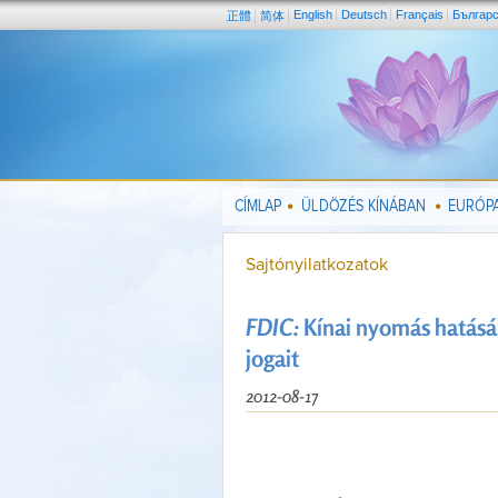
English
Deutsch
Français
Българ
正體
简体
CÍMLAP
ÜLDÖZÉS KÍNÁBAN
EURÓPA
Sajtónyilatkozatok
FDIC:
Kínai nyomás hatásá
jogait
2012-08-17