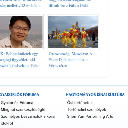
zság mellett, 13 év békés
tiltsák be a Fálun Dáfá
nállás
könyvét
K: Bebörtönöztek egy
Oroszország, Moszkva:
A
erjogi ügyvédet, aki
Fálun Dáfá bemutatása a
bször képsivelte a Fálun
Vörös téren
g-gyakorlók jogait a
ság előtt
GYAKORLÓK FÓRUMA
HAGYOMÁNYOS KÍNAI KULTÚRA
Gyakorlók Fóruma
Ősi történetek
Minghui szerkesztőségtől
Történelmi személyek
Személyes beszámolók a korai
Shen Yun Performing Arts
időkről