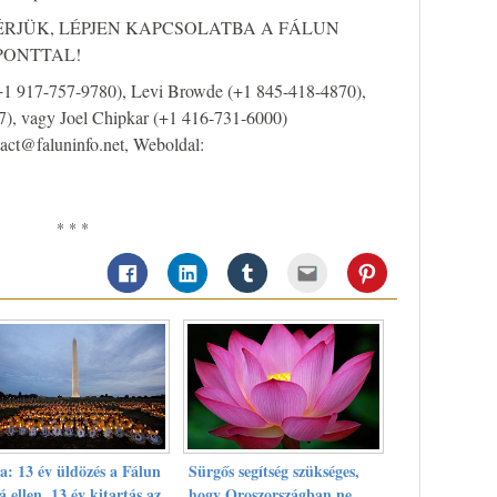
RJÜK, LÉPJEN KAPCSOLATBA A FÁLUN
PONTTAL!
 (+1 917-757-9780), Levi Browde (+1 845-418-4870),
), vagy Joel Chipkar (+1 416-731-6000)
act@faluninfo.net
, Weboldal:
* * *
a: 13 év üldözés a Fálun
Sürgős segítség szükséges,
á ellen, 13 év kitartás az
hogy Oroszországban ne