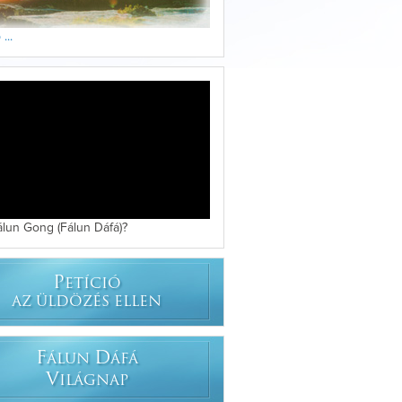
...
álun Gong (Fálun Dáfá)?
P
ETÍCIÓ
AZ ÜLDÖZÉS ELLEN
F
D
ÁLUN
ÁFÁ
V
ILÁGNAP