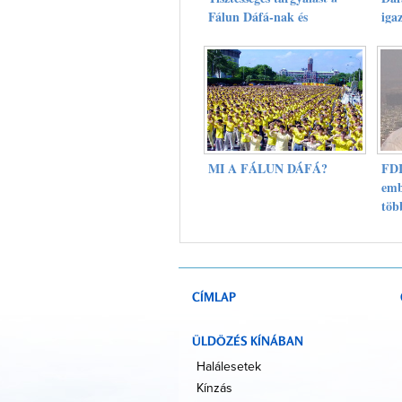
Fálun Dáfá-nak és
iga
törvényességet
elle
Oroszországban
MI A FÁLUN DÁFÁ?
FDI
emb
töb
Gon
bíró
CÍMLAP
ÜLDÖZÉS KÍNÁBAN
Halálesetek
Kínzás