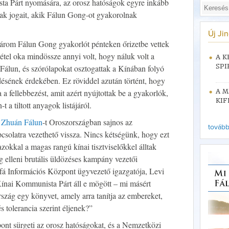
 Párt nyomására, az orosz hatóságok egyre inkább
k jogait, akik Fálun Gong-ot gyakorolnak
Új Ji
árom Fálun Gong gyakorlót pénteken őrizetbe vettek
tel oka mindössze annyi volt, hogy náluk volt a
A K
SPI
Fálun, és szórólapokat osztogattak a Kínában folyó
désének érdekében. Ez röviddel azután történt, hogy
 a fellebbezést, amit azért nyújtottak be a gyakorlók,
A M
KIF
t a tiltott anyagok listájáról.
a
Zhuán Fálun
-t Oroszországban sajnos az
tovább 
csolatra vezethető vissza. Nincs kétségünk, hogy ezt
zokkal a magas rangú kínai tisztviselőkkel álltak
 elleni brutális üldözéses kampány vezetői
á Információs Központ ügyvezető igazgatója, Levi
nai Kommunista Párt áll e mögött – mi másért
rszág egy könyvet, amely arra tanítja az embereket,
s tolerancia szerint éljenek?”
nt sürgeti az orosz hatóságokat, és a Nemzetközi