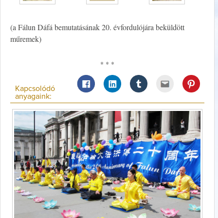
(a Fálun Dáfá bemutatásának 20. évfordulójára beküldött
műremek)
* * *
Kapcsolódó
anyagaink: