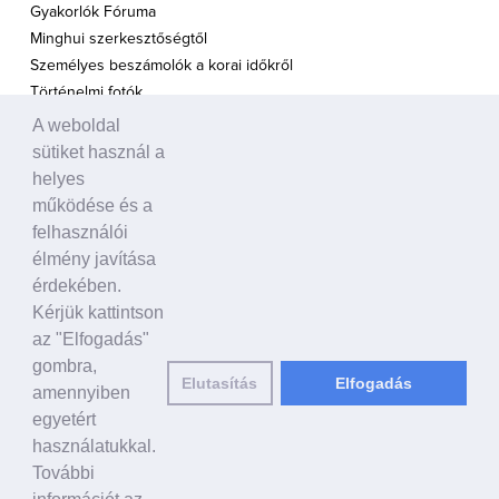
Gyakorlók Fóruma
Minghui szerkesztőségtől
Személyes beszámolók a korai időkről
Történelmi fotók
A weboldal
A TÁMOGATÁS HANGJA
sütiket használ a
Politikusok
helyes
Civil szervezetek, ENSZ
működése és a
Egyéb
felhasználói
élmény javítása
A VILÁG HÍREI
érdekében.
Kérjük kattintson
HAGYOMÁNYOS KÍNAI KULTÚRA
az "Elfogadás"
Ősi történetek
gombra,
Elutasítás
Elfogadás
Történelmi személyek
amennyiben
Shen Yun Performing Arts
egyetért
használatukkal.
LINKEK
További
falundafa.org