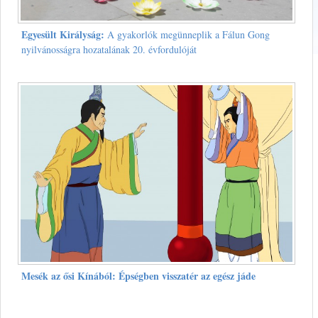
Egyesült Királyság:
A gyakorlók megünneplik a Fálun Gong
nyilvánosságra hozatalának 20. évfordulóját
Mesék az ősi Kínából: Épségben visszatér az egész jáde