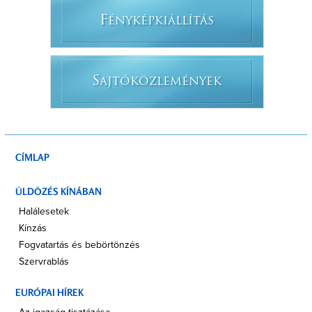
F
ÉNYKÉPKIÁLLÍTÁS
S
AJTÓKÖZLEMÉNYEK
CÍMLAP
ÜLDÖZÉS KÍNÁBAN
Halálesetek
Kínzás
Fogvatartás és bebörtönzés
Szervrablás
EURÓPAI HÍREK