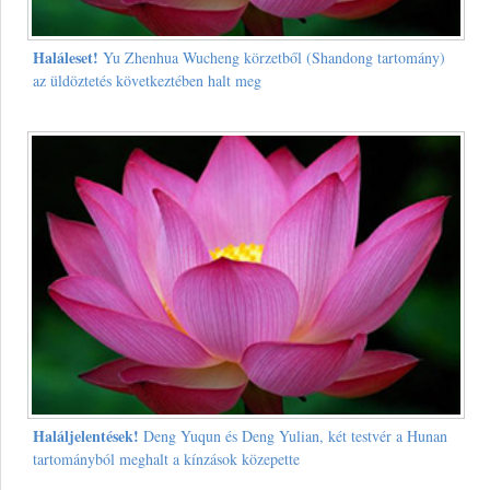
Haláleset!
Yu Zhenhua Wucheng körzetből (Shandong tartomány)
az üldöztetés következtében halt meg
Haláljelentések!
Deng Yuqun és Deng Yulian, két testvér a Hunan
tartományból meghalt a kínzások közepette