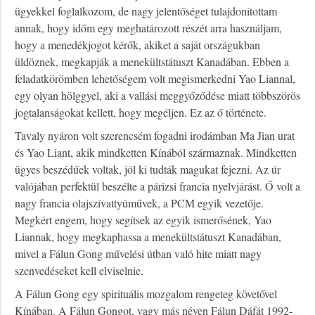
ügyekkel foglalkozom, de nagy jelentőséget tulajdonítottam
annak, hogy időm egy meghatározott részét arra használjam,
hogy a menedékjogot kérők, akiket a saját országukban
üldöznek, megkapják a menekültstátuszt Kanadában. Ebben a
feladatkörömben lehetőségem volt megismerkedni Yao Liannal,
egy olyan hölggyel, aki a vallási meggyőződése miatt többszörös
jogtalanságokat kellett, hogy megéljen. Ez az ő története.
Tavaly nyáron volt szerencsém fogadni irodámban Ma Jian urat
és Yao Liant, akik mindketten Kínából származnak. Mindketten
ügyes beszédűek voltak, jól ki tudták magukat fejezni. Az úr
valójában perfektül beszélte a párizsi francia nyelvjárást. Ő volt a
nagy francia olajszívattyúművek, a PCM egyik vezetője.
Megkért engem, hogy segítsek az egyik ismerősének, Yao
Liannak, hogy megkaphassa a menekültstátuszt Kanadában,
mivel a Fálun Gong művelési útban való hite miatt nagy
szenvedéseket kell elviselnie.
A Fálun Gong egy spirituális mozgalom rengeteg követővel
Kínában. A Fálun Gongot, vagy más néven Fálun Dáfát 1992-