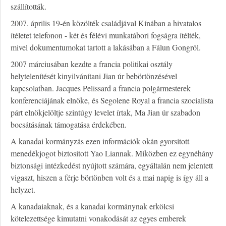
szállították.
2007. április 19-én közölték családjával Kínában a hivatalos
ítéletet telefonon - két és félévi munkatábori fogságra ítélték,
mivel dokumentumokat tartott a lakásában a Fálun Gongról.
2007 márciusában kezdte a francia politikai osztály
helytelenítését kinyilvánítani Jian úr bebörtönzésével
kapcsolatban. Jacques Pelissard a francia polgármesterek
konferenciájának elnöke, és Segolene Royal a francia szocialista
párt elnökjelöltje szintúgy levelet írtak, Ma Jian úr szabadon
bocsátásának támogatása érdekében.
A kanadai kormányzás ezen információk okán gyorsított
menedékjogot biztosított Yao Liannak. Miközben ez egynéhány
biztonsági intézkedést nyújtott számára, egyáltalán nem jelentett
vigaszt, hiszen a férje börtönben volt és a mai napig is így áll a
helyzet.
A kanadaiaknak, és a kanadai kormánynak erkölcsi
kötelezettsége kimutatni vonakodását az egyes emberek