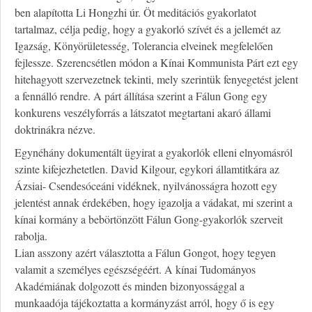
ben alapította Li Hongzhi úr. Öt meditációs gyakorlatot
tartalmaz, célja pedig, hogy a gyakorló szívét és a jellemét az
Igazság, Könyörületesség, Tolerancia elveinek megfelelően
fejlessze. Szerencsétlen módon a Kínai Kommunista Párt ezt egy
hitehagyott szervezetnek tekinti, mely szerintük fenyegetést jelent
a fennálló rendre. A párt állítása szerint a Fálun Gong egy
konkurens veszélyforrás a látszatot megtartani akaró állami
doktrinákra nézve.
Egynéhány dokumentált ügyirat a gyakorlók elleni elnyomásról
szinte kifejezhetetlen. David Kilgour, egykori államtitkára az
Ázsiai- Csendesóceáni vidéknek, nyilvánosságra hozott egy
jelentést annak érdekében, hogy igazolja a vádakat, mi szerint a
kínai kormány a bebörtönzött Fálun Gong-gyakorlók szerveit
rabolja.
Lian asszony azért választotta a Fálun Gongot, hogy tegyen
valamit a személyes egészségéért. A kínai Tudományos
Akadémiának dolgozott és minden bizonyossággal a
munkaadója tájékoztatta a kormányzást arról, hogy ő is egy