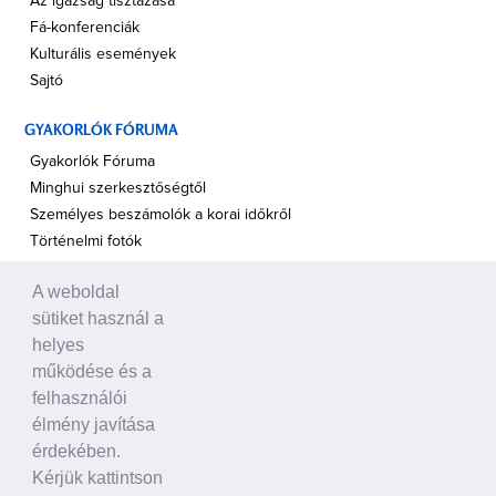
Az igazság tisztázása
Fá-konferenciák
Kulturális események
Sajtó
GYAKORLÓK FÓRUMA
Gyakorlók Fóruma
Minghui szerkesztőségtől
Személyes beszámolók a korai időkről
Történelmi fotók
A TÁMOGATÁS HANGJA
A weboldal
sütiket használ a
Politikusok
helyes
Civil szervezetek, ENSZ
működése és a
Egyéb
felhasználói
A VILÁG HÍREI
élmény javítása
érdekében.
Kérjük kattintson
HAGYOMÁNYOS KÍNAI KULTÚRA