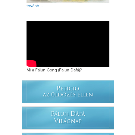
tovább ...
Mi a Fálun Gong (Fálun Dáfá)?
P
ETÍCIÓ
AZ ÜLDÖZÉS ELLEN
F
D
ÁLUN
ÁFÁ
V
ILÁGNAP