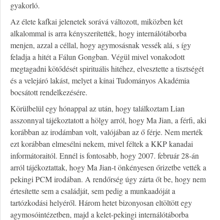
gyakorló.
Az élete kafkai jelenetek sorává változott, miközben két
alkalommal is arra kényszerítették, hogy internálótáborba
menjen, azzal a céllal, hogy agymosásnak vessék alá, s így
feladja a hitét a Fálun Gongban. Végül mivel vonakodott
megtagadni kötődését spirituális hitéhez, elvesztette a tisztségét
és a velejáró lakást, melyet a kínai Tudományos Akadémia
bocsátott rendelkezésére.
Körülbelül egy hónappal az után, hogy találkoztam Lian
asszonnyal tájékoztatott a hölgy arról, hogy Ma Jian, a férfi, aki
korábban az irodámban volt, valójában az ő férje. Nem merték
ezt korábban elmesélni nekem, mivel féltek a KKP kanadai
informátoraitól. Ennél is fontosabb, hogy 2007. február 28-án
arról tájékoztattak, hogy Ma Jian-t önkényesen őrizetbe vették a
pekingi PCM irodában. A rendőrség úgy zárta őt be, hogy nem
értesítette sem a családját, sem pedig a munkaadóját a
tartózkodási helyéről. Három hetet bizonyosan eltöltött egy
agymosóintézetben, majd a kelet-pekingi internálótáborba