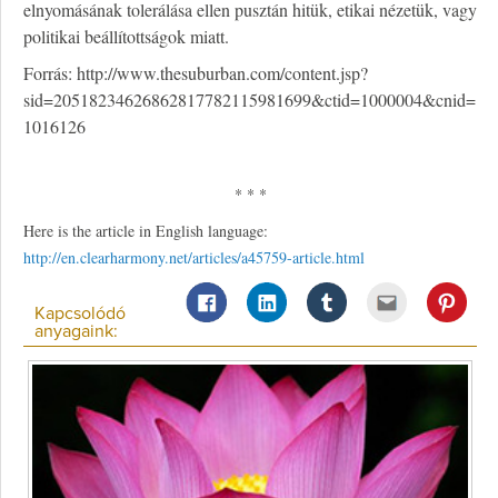
elnyomásának tolerálása ellen pusztán hitük, etikai nézetük, vagy
politikai beállítottságok miatt.
Forrás: http://www.thesuburban.com/content.jsp?
sid=20518234626862817782115981699&ctid=1000004&cnid=
1016126
* * *
Here is the article in English language:
http://en.clearharmony.net/articles/a45759-article.html
Kapcsolódó
anyagaink: