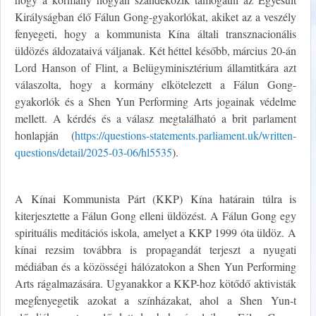
Királyságban élő Fálun Gong-gyakorlókat, akiket az a veszély
fenyegeti, hogy a kommunista Kína általi transznacionális
üldözés áldozataivá váljanak. Két héttel később, március 20-án
Lord Hanson of Flint, a Belügyminisztérium államtitkára azt
válaszolta, hogy a kormány elkötelezett a Fálun Gong-
gyakorlók és a Shen Yun Performing Arts jogainak védelme
mellett. A kérdés és a válasz megtalálható a brit parlament
honlapján (
https://questions-statements.parliament.uk/written-
questions/detail/2025-03-06/hl5535
).
A Kínai Kommunista Párt (KKP) Kína határain túlra is
kiterjesztette a Fálun Gong elleni üldözést. A Fálun Gong egy
spirituális meditációs iskola, amelyet a KKP 1999 óta üldöz. A
kínai rezsim továbbra is propagandát terjeszt a nyugati
médiában és a közösségi hálózatokon a Shen Yun Performing
Arts rágalmazására. Ugyanakkor a KKP-hoz kötődő aktivisták
megfenyegetik azokat a színházakat, ahol a Shen Yun-t