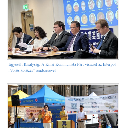
Egyesült Királyság: A Kínai Kommunista Párt visszaél az Interpol
„Vörös körözés” rendszerével