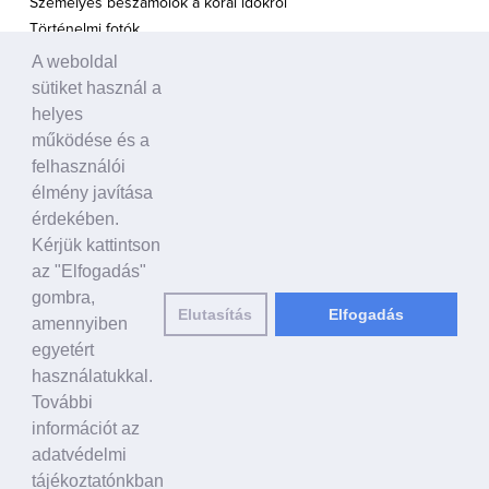
Személyes beszámolók a korai időkről
Történelmi fotók
A weboldal
A TÁMOGATÁS HANGJA
sütiket használ a
Politikusok
helyes
Civil szervezetek, ENSZ
működése és a
Egyéb
felhasználói
élmény javítása
A VILÁG HÍREI
érdekében.
Kérjük kattintson
HAGYOMÁNYOS KÍNAI KULTÚRA
az "Elfogadás"
Ősi történetek
gombra,
Elutasítás
Elfogadás
Történelmi személyek
amennyiben
Shen Yun Performing Arts
egyetért
használatukkal.
LINKEK
További
falundafa.org
információt az
hu.faluninfo.eu
adatvédelmi
minghui.org
tájékoztatónkban