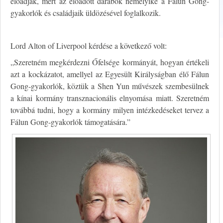
előadják, mert az előadott darabok némelyike a Fálun Gong-
gyakorlók és családjaik üldözésével foglalkozik.
Lord Alton of Liverpool kérdése a következő volt:
„Szeretném megkérdezni Őfelsége kormányát, hogyan értékeli
azt a kockázatot, amellyel az Egyesült Királyságban élő Fálun
Gong-gyakorlók, köztük a Shen Yun művészek szembesülnek
a kínai kormány transznacionális elnyomása miatt. Szeretném
továbbá tudni, hogy a kormány milyen intézkedéseket tervez a
Fálun Gong-gyakorlók támogatására.”