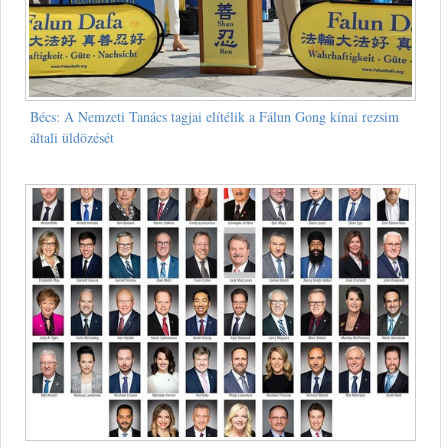
Bécs: A Nemzeti Tanács tagjai elítélik a Fálun Gong kínai rezsim
általi üldözését