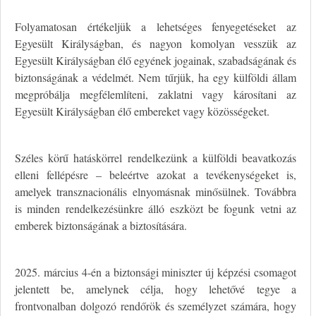
Folyamatosan értékeljük a lehetséges fenyegetéseket az
Egyesült Királyságban, és nagyon komolyan vesszük az
Egyesült Királyságban élő egyének jogainak, szabadságának és
biztonságának a védelmét. Nem tűrjük, ha egy külföldi állam
megpróbálja megfélemlíteni, zaklatni vagy károsítani az
Egyesült Királyságban élő embereket vagy közösségeket.
Széles körű hatáskörrel rendelkezünk a külföldi beavatkozás
elleni fellépésre – beleértve azokat a tevékenységeket is,
amelyek transznacionális elnyomásnak minősülnek. Továbbra
is minden rendelkezésünkre álló eszközt be fogunk vetni az
emberek biztonságának a biztosítására.
2025. március 4-én a biztonsági miniszter új képzési csomagot
jelentett be, amelynek célja, hogy lehetővé tegye a
frontvonalban dolgozó rendőrök és személyzet számára, hogy