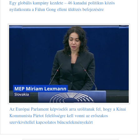
Egy globális kampány kezdete – 46 kanadai politikus közös
nyilatkozata a Fálun Gong elleni üldözés befejezésére
Az Európai Parlament képviselői arra szólítanak fel, hogy a Kínai
Kommunista Pártot felelősségre kell vonni az erőszakos
szervkivétellel kapcsolatos bűncselekményekért