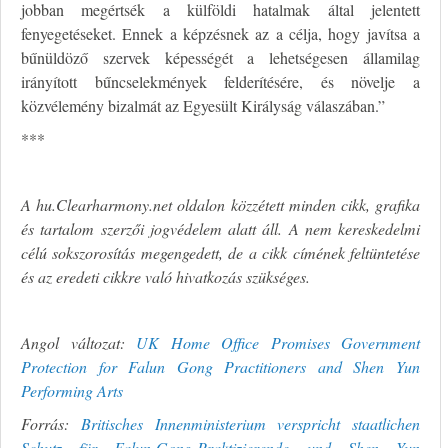
jobban megértsék a külföldi hatalmak által jelentett
fenyegetéseket. Ennek a képzésnek az a célja, hogy javítsa a
bűnüldöző szervek képességét a lehetségesen államilag
irányított bűncselekmények felderítésére, és növelje a
közvélemény bizalmát az Egyesült Királyság válaszában.”
***
A hu.Clearharmony.net oldalon közzétett minden cikk, grafika
és tartalom szerzői jogvédelem alatt áll. A nem kereskedelmi
célú sokszorosítás megengedett, de a cikk címének feltüntetése
és az eredeti cikkre való hivatkozás szükséges.
Angol változat:
UK Home Office Promises Government
Protection for Falun Gong Practitioners and Shen Yun
Performing Arts
Forrás:
Britisches Innenministerium verspricht staatlichen
Schutz für Falun-Gong-Praktizierende und Shen Yun