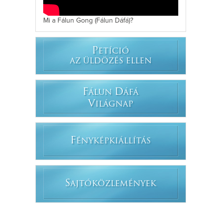
Mi a Fálun Gong (Fálun Dáfá)?
P
ETÍCIÓ
AZ ÜLDÖZÉS ELLEN
F
D
ÁLUN
ÁFÁ
V
ILÁGNAP
F
ÉNYKÉPKIÁLLÍTÁS
S
AJTÓKÖZLEMÉNYEK