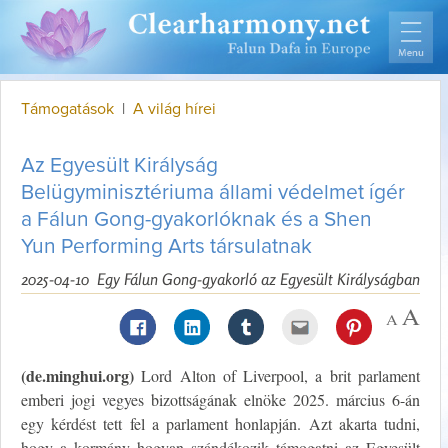
Támogatások
|
A világ hírei
Az Egyesült Királyság
Belügyminisztériuma állami védelmet ígér
a Fálun Gong-gyakorlóknak és a Shen
Yun Performing Arts társulatnak
2025-04-10
Egy Fálun Gong-gyakorló az Egyesült Királyságban
(de.minghui.org)
Lord Alton of Liverpool, a brit parlament
emberi jogi vegyes bizottságának elnöke 2025. március 6-án
egy kérdést tett fel a parlament honlapján. Azt akarta tudni,
hogy a kormány hogyan szándékozik támogatni az Egyesült