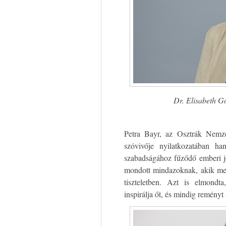
Dr. Elisabeth G
Petra Bayr, az Osztrák Nemzeti
szóvivője nyilatkozatában ha
szabadságához fűződő emberi j
mondott mindazoknak, akik megv
tiszteletben. Azt is elmondt
inspirálja őt, és mindig reményt