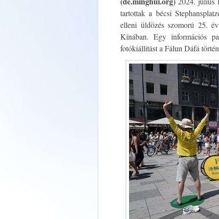
(de.minghui.org)
2024. július
tartottak a bécsi Stephanspla
elleni üldözés szomorú 25. év
Kínában. Egy információs pa
fotókiállítást a Fálun Dáfá történ