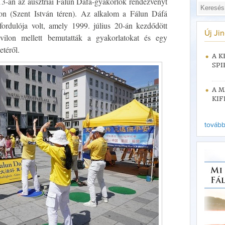
 13-án az ausztriai Fálun Dáfá-gyakorlók rendezvényt
tzon (Szent István téren). Az alkalom a Fálun Dáfá
fordulója volt, amely 1999. július 20-án kezdődött
Új Ji
vilon mellett bemutatták a gyakorlatokat és egy
etéről.
A K
SPI
A M
KIF
tovább 