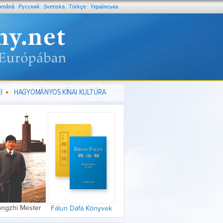
omână
Pусский
Svenska
Türkçe
Yкраїнська
I
HAGYOMÁNYOS KÍNAI KULTÚRA
ongzhi Mester
Fálun Dáfá Könyvek