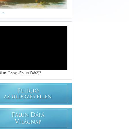
...
álun Gong (Fálun Dáfá)?
P
ETÍCIÓ
AZ ÜLDÖZÉS ELLEN
F
D
ÁLUN
ÁFÁ
V
ILÁGNAP