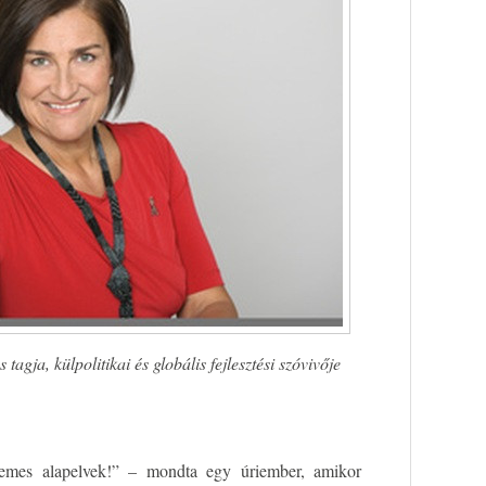
agja, külpolitikai és globális fejlesztési szóvivője
emes alapelvek!” – mondta egy úriember, amikor