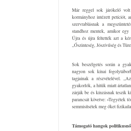
Már reggel sok járókelő volt
kormányhoz intézett petíciót,
szervrablásnak a megszünteté
standhoz mentek, amikor egy n
Újra és újra feltették azt a k
„Őszinteség, Jószívűség és Türe
Sok beszélgetés során a gya
nagyon sok kínai fogolytábor
tagjainak a részvételével. „
gyakorlók, a hitük miatt ártatla
zárják be és kínzásnak teszik 
parancsát követve: »Tegyétek tö
semmisítsétek meg őket fizikail
Támogató hangok politikusnő