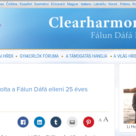
ски
Čeština
Español
Suomeksi
Ελληνικά
Magyar
Italiano
Latviešu
Norsk
Polska
R
I HÍREK
GYAKORLÓK FÓRUMA
A TÁMOGATÁS HANGJA
A VILÁG HÍRE
olta a Fálun Dáfá elleni 25 éves
Li H