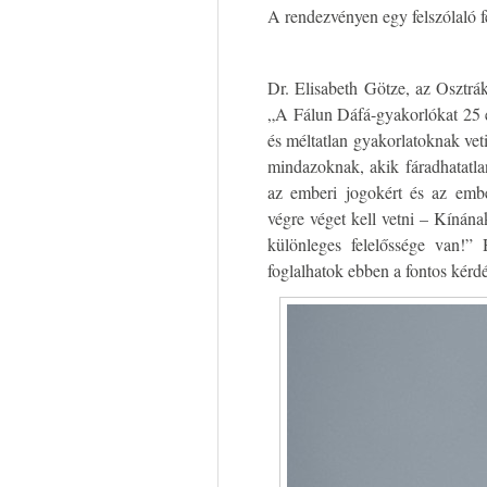
A rendezvényen egy felszólaló fe
Dr. Elisabeth Götze, az Osztrá
„A Fálun Dáfá-gyakorlókat 25 
és méltatlan gyakorlatoknak vet
mindazoknak, akik fáradhatatla
az emberi jogokért és az emb
végre véget kell vetni – Kínán
különleges felelőssége van!” 
foglalhatok ebben a fontos kérd