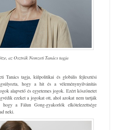
ötze, az Osztrák Nemzeti Tanács tagja
 Tanács tagja, külpolitikai és globális fejlesztési
ngsúlyozta, hogy a hit és a véleménynyilvánítás
ogok alapvető és egyetemes jogok. Ezért köszönetet
édik ezeket a jogokat ott, ahol azokat nem tartják
a, hogy a Fálun Gong-gyakorlók elkötelezettsége
 ad neki.