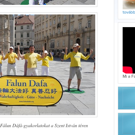
tovább 
Mi a F
Fálun Dáfá-gyakorlatokat a Szent István téren