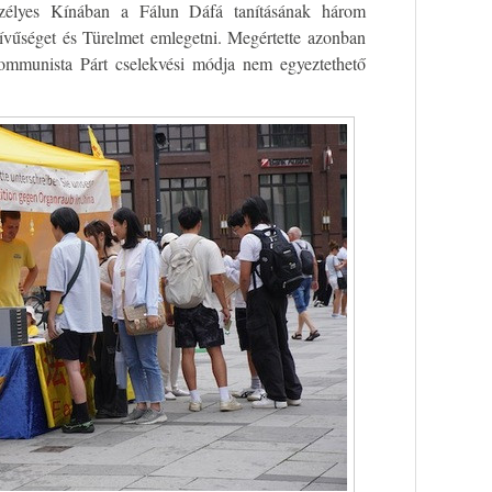
szélyes Kínában a Fálun Dáfá tanításának három
szívűséget és Türelmet emlegetni. Megértette azonban
ommunista Párt cselekvési módja nem egyeztethető