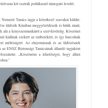
lolvasta két osztrák politikusnő támogató levelét.
k Nemzeti Tanács tagja a következő szavakat küldte:
éve üldözik Kínában meggyőződéseik és hitük miatt,
ik alá a kényszermunkától a szervkivételig. Köszönet
nul kiállnak ezekért az emberekért, és így harcolnak
eri méltóságért. Az elnyomásnak és az üldözésnek
ak az ENSZ Biztonsági Tanácsának állandó tagjaként
Hozzátette: „Köszönöm a lehetőséget, hogy állást
ésben.”