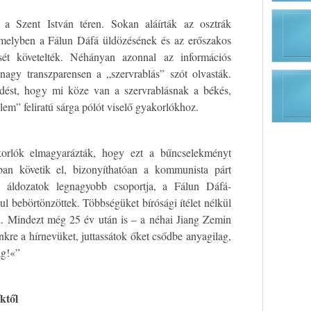
 a Szent István téren. Sokan aláírták az osztrák
 amelyben a Fálun Dáfá üldözésének és az erőszakos
sét követelték. Néhányan azonnal az információs
agy transzparensen a „szervrablás” szót olvasták.
érdést, hogy mi köze van a szervrablásnak a békés,
lem” feliratú sárga pólót viselő gyakorlókhoz.
korlók elmagyarázták, hogy ezt a bűncselekményt
ban követik el, bizonyíthatóan a kommunista párt
Az áldozatok legnagyobb csoportja, a Fálun Dáfá-
nul bebörtönzöttek. Többségüket bírósági ítélet nélkül
ki. Mindezt még 25 év után is – a néhai Jiang Zemin
nkre a hírnevüket, juttassátok őket csődbe anyagilag,
ag!«”
ktől