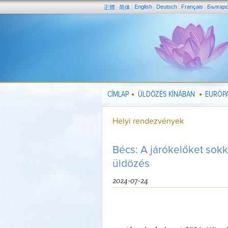
English
Deutsch
Français
Българ
正體
简体
CÍMLAP
ÜLDÖZÉS KÍNÁBAN
EURÓPA
Helyi rendezvények
Bécs: A járókelőket sokk
üldözés
2024-07-24