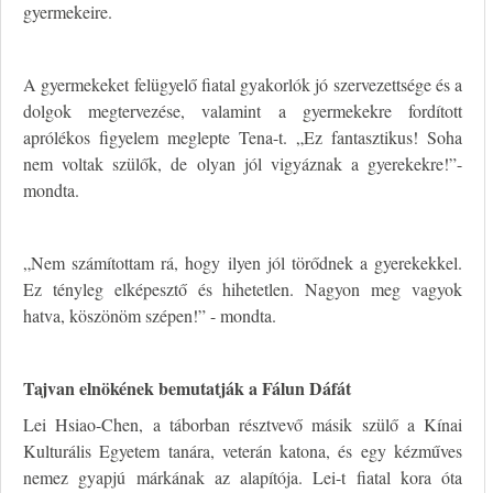
gyermekeire.
A gyermekeket felügyelő fiatal gyakorlók jó szervezettsége és a
dolgok megtervezése, valamint a gyermekekre fordított
aprólékos figyelem meglepte Tena-t. „Ez fantasztikus! Soha
nem voltak szülők, de olyan jól vigyáznak a gyerekekre!”-
mondta.
„Nem számítottam rá, hogy ilyen jól törődnek a gyerekekkel.
Ez tényleg elképesztő és hihetetlen. Nagyon meg vagyok
hatva, köszönöm szépen!” - mondta.
Tajvan elnökének bemutatják a Fálun Dáfát
Lei Hsiao-Chen, a táborban résztvevő másik szülő a Kínai
Kulturális Egyetem tanára, veterán katona, és egy kézműves
nemez gyapjú márkának az alapítója. Lei-t fiatal kora óta