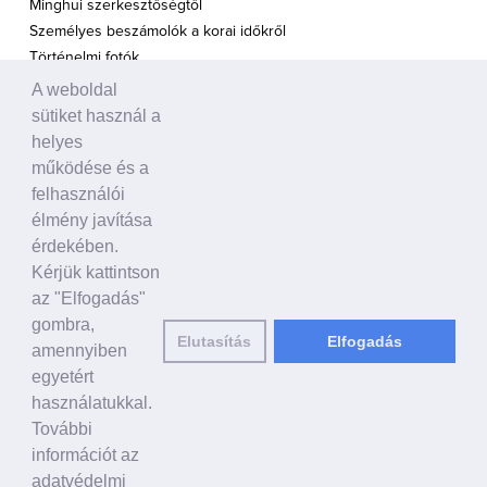
Minghui szerkesztőségtől
Személyes beszámolók a korai időkről
Történelmi fotók
A weboldal
A TÁMOGATÁS HANGJA
sütiket használ a
Politikusok
helyes
Civil szervezetek, ENSZ
működése és a
Egyéb
felhasználói
élmény javítása
A VILÁG HÍREI
érdekében.
Kérjük kattintson
HAGYOMÁNYOS KÍNAI KULTÚRA
az "Elfogadás"
Ősi történetek
gombra,
Elutasítás
Elfogadás
Történelmi személyek
amennyiben
Shen Yun Performing Arts
egyetért
használatukkal.
LINKEK
További
falundafa.org
információt az
hu.faluninfo.eu
adatvédelmi