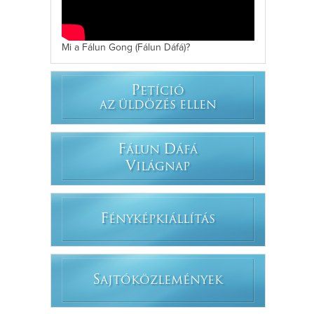
Mi a Fálun Gong (Fálun Dáfá)?
P
ETÍCIÓ
AZ ÜLDÖZÉS ELLEN
F
D
ÁLUN
ÁFÁ
V
ILÁGNAP
F
ÉNYKÉPKIÁLLÍTÁS
S
AJTÓKÖZLEMÉNYEK