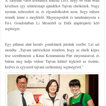
A Taoyuan város kormánya felkérte Lei-t, hogy 48 órán belül
készítsen egy születésnapi ajándékot Tajvan elnökének. Nagy
nyomás nehezedett rá, és elgondolkodott azon, hogy milyen
termék lenne a megfelelő. Megnyugodott és tanulmányozta a
Fá-t. Gondolatban Li Mestertől (a Dáfá alapítójától) kért
segítséget.
Egy pillanat alatt kreatív gondolatok jutottak eszébe. Lei azt
mondta: „Tajvani művészként remélem, hogy az elnök képes
lesz szembenézni a Kínai Kommunista Párt elnyomásával, és
bátran meg tudja védeni Tajvan kitűnő légkörét az őszinte,
kedves és egyszerű tajvani szellemiség segítségével.”