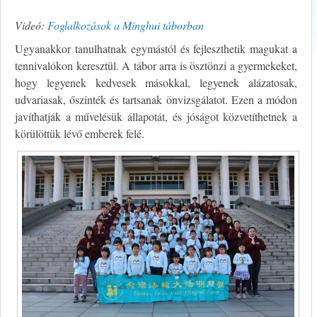
Videó:
Foglalkozások a Minghui táborban
Ugyanakkor tanulhatnak egymástól és fejleszthetik magukat a
tennivalókon keresztül. A tábor arra is ösztönzi a gyermekeket,
hogy legyenek kedvesek másokkal, legyenek alázatosak,
udvariasak, őszinték és tartsanak önvizsgálatot. Ezen a módon
javíthatják a művelésük állapotát, és jóságot közvetíthetnek a
körülöttük lévő emberek felé.