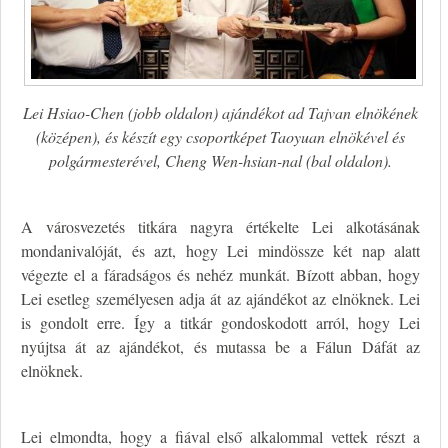
Lei Hsiao-Chen (jobb oldalon) ajándékot ad Tajvan elnökének
(középen), és készít egy csoportképet Taoyuan elnökével és
polgármesterével, Cheng Wen-hsian-nal (bal oldalon).
A városvezetés titkára nagyra értékelte Lei alkotásának
mondanivalóját, és azt, hogy Lei mindössze két nap alatt
végezte el a fáradságos és nehéz munkát. Bízott abban, hogy
Lei esetleg személyesen adja át az ajándékot az elnöknek. Lei
is gondolt erre. Így a titkár gondoskodott arról, hogy Lei
nyújtsa át az ajándékot, és mutassa be a Fálun Dáfát az
elnöknek.
Lei elmondta, hogy a fiával első alkalommal vettek részt a