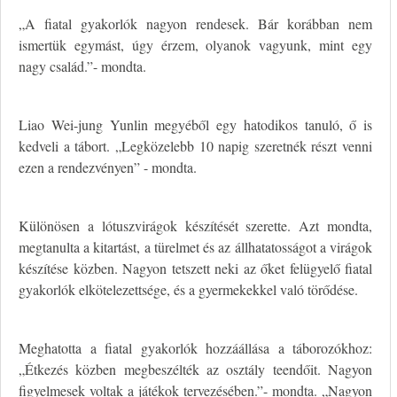
„A fiatal gyakorlók nagyon rendesek. Bár korábban nem
ismertük egymást, úgy érzem, olyanok vagyunk, mint egy
nagy család.”- mondta.
Liao Wei-jung Yunlin megyéből egy hatodikos tanuló, ő is
kedveli a tábort. „Legközelebb 10 napig szeretnék részt venni
ezen a rendezvényen” - mondta.
Különösen a lótuszvirágok készítését szerette. Azt mondta,
megtanulta a kitartást, a türelmet és az állhatatosságot a virágok
készítése közben. Nagyon tetszett neki az őket felügyelő fiatal
gyakorlók elkötelezettsége, és a gyermekekkel való törődése.
Meghatotta a fiatal gyakorlók hozzáállása a táborozókhoz:
„Étkezés közben megbeszélték az osztály teendőit. Nagyon
figyelmesek voltak a játékok tervezésében.”- mondta. „Nagyon