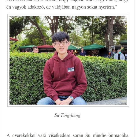
én vagyok adakozó, de valójában nagyon sokat nyertem.”
Su Ting-heng
A gyerekekkel való viselkedése során Su mindig önmagába