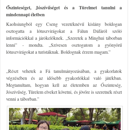
Őszinteséget, Jószívűséget és a Türelmet tanulni a
mindennapi életben
Kaohsiungból egy Cseng vezetéknévű kislány boldogan
osztogatta a lótuszvirágokat a Fálun Dáfáról szóló
információkkal a járókelőknek. „Szeretek a Minghui táborban
lenni” - mondta. „Szívesen osztogatom a gyönyörű
lótuszvirágokat a turistáknak. Boldognak érzem magam.”
„Részt vehetek a Fá tanulmányozásában, a gyakorlatok
végzésében és az idősebb gyakorlókkal való játékban.
Megtanultam, hogyan kell az életemben az Őszinteség,
Jószívűség, Türelem elveket követni, és jövőre is szeretnék részt
venni a táborban.”