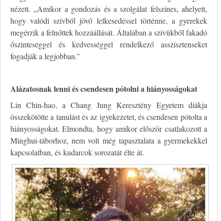
nézett. „Amikor a gondozás és a szolgálat felszínes, ahelyett,
hogy valódi szívből jövő lelkesedéssel történne, a gyerekek
megérzik a felnőttek hozzáállását. Általában a szívükből fakadó
őszinteséggel és kedvességgel rendelkező asszisztenseket
fogadják a legjobban.”
Alázatosnak lenni és csendesen pótolni a hiányosságokat
Lin Chin-hao, a Chang Jung Keresztény Egyetem diákja
összekötötte a tanulást és az igyekezetet, és csendesen pótolta a
hiányosságokat. Elmondta, hogy amikor először csatlakozott a
Minghui-táborhoz, nem volt még tapasztalata a gyermekekkel
kapcsolatban, és kudarcok sorozatát élte át.