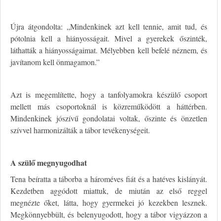
Újra átgondolta: „Mindenkinek azt kell tennie, amit tud, és
pótolnia kell a hiányosságait. Mivel a gyerekek őszinték,
láthatták a hiányosságaimat. Mélyebben kell befelé néznem, és
javítanom kell önmagamon.”
Azt is megemlítette, hogy a tanfolyamokra készülő csoport
mellett más csoportoknál is közreműködött a háttérben.
Mindenkinek jószívű gondolatai voltak, őszinte és önzetlen
szívvel harmonizálták a tábor tevékenységeit.
A szülő megnyugodhat
Tena beíratta a táborba a hároméves fiát és a hatéves kislányát.
Kezdetben aggódott miattuk, de miután az első reggel
megnézte őket, látta, hogy gyermekei jó kezekben lesznek.
Megkönnyebbült, és belenyugodott, hogy a tábor vigyázzon a