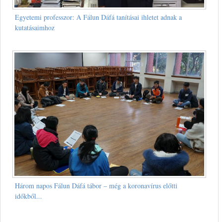
Egyetemi professzor: A Fálun Dáfá tanításai ihletet adnak a
kutatásaimhoz
Három napos Fálun Dáfá tábor – még a koronavírus előtti
időkből...