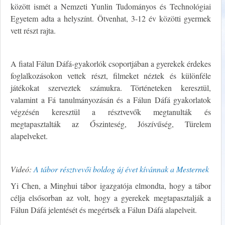
között ismét a Nemzeti Yunlin Tudományos és Technológiai
Egyetem adta a helyszínt. Ötvenhat, 3-12 év közötti gyermek
vett részt rajta.
A fiatal Fálun Dáfá-gyakorlók csoportjában a gyerekek érdekes
foglalkozásokon vettek részt, filmeket néztek és különféle
játékokat szerveztek számukra. Történeteken keresztül,
valamint a Fá tanulmányozásán és a Fálun Dáfá gyakorlatok
végzésén keresztül a résztvevők megtanulták és
megtapasztalták az Őszinteség, Jószívűség, Türelem
alapelveket.
Videó:
A tábor résztvevői boldog új évet kívánnak a Mesternek
Yi Chen, a Minghui tábor igazgatója elmondta, hogy a tábor
célja elsősorban az volt, hogy a gyerekek megtapasztalják a
Fálun Dáfá jelentését és megértsék a Fálun Dáfá alapelveit.