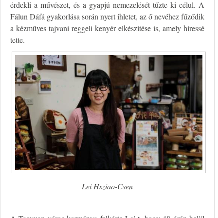
érdekli a művészet, és a gyapjú nemezelését tűzte ki célul. A
Fálun Dáfá gyakorlása során nyert ihletet, az ő nevéhez fűződik
a kézműves tajvani reggeli kenyér elkészítése is, amely híressé
tette.
Lei Hsziao-Csen