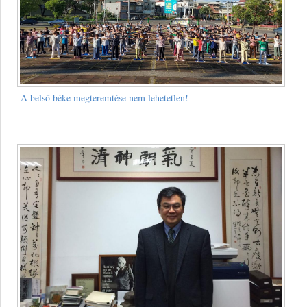
A belső béke megteremtése nem lehetetlen!