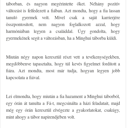
táborban, és nagyon megérintette őket. Néhány pozitív
változást is felfedezett a fiában. Azt mondta, hogy a fia lassan
tanuló gyermek volt. Mivel csak a saját karrierjére
összpontosított, nem nagyon foglalkozott azzal, hogy
harmóniában legyen a családdal. Úgy gondolta, hogy
gyermekének segít a változásban, ha a Minghui táborba küldi.
Miután négy napon keresztül részt vett a tevékenységekben,
megdöbbenve tapasztalta, hogy túl kevés figyelmet fordított a
fiára. Azt mondta, most már tudja, hogyan legyen jobb
kapcsolata a fiával.
Lei elmondta, hogy miután a fia hazament a Minghui táborból,
egy órán át tanulta a Fá-t, megcsinálta a házi feladatait, majd
még egy órán keresztül elvégezte a gyakorlatokat, csakúgy,
mint ahogy a tábor napirendjében volt.