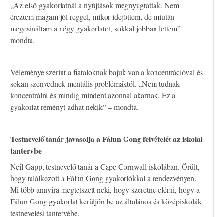
„Az első gyakorlatnál a nyújtások megnyugtattak. Nem
éreztem magam jól reggel, mikor idejöttem, de miután
megcsináltam a négy gyakorlatot, sokkal jobban lettem” –
mondta.
Véleménye szerint a fiataloknak bajuk van a koncentrációval és
sokan szenvednek mentális problémáktól. „Nem tudnak
koncentrálni és mindig mindent azonnal akarnak. Ez a
gyakorlat reményt adhat nekik” – mondta.
Testnevelő tanár javasolja a Fálun Gong felvételét az iskolai
tantervbe
Neil Gapp, testnevelő tanár a Cape Cornwall iskolában. Örült,
hogy találkozott a Fálun Gong gyakorlókkal a rendezvényen.
Mi több annyira megtetszett neki, hogy szeretné elérni, hogy a
Fálun Gong gyakorlat kerüljön be az általános és középiskolák
testnevelési tantervébe.