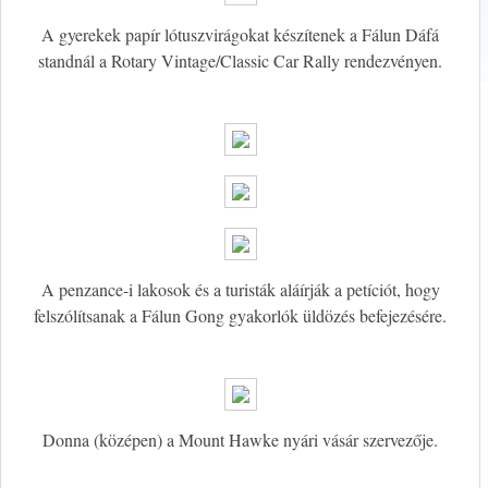
A gyerekek papír lótuszvirágokat készítenek a Fálun Dáfá
standnál a Rotary Vintage/Classic Car Rally rendezvényen.
A penzance-i lakosok és a turisták aláírják a petíciót, hogy
felszólítsanak a Fálun Gong gyakorlók üldözés befejezésére.
Donna (középen) a Mount Hawke nyári vásár szervezője.