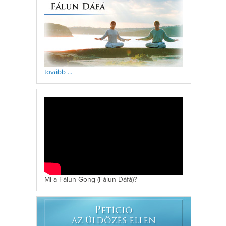
tovább ...
Mi a Fálun Gong (Fálun Dáfá)?
P
ETÍCIÓ
AZ ÜLDÖZÉS ELLEN