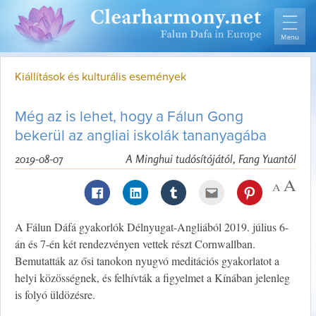
Kiállítások és kulturális események
Még az is lehet, hogy a Fálun Gong
bekerül az angliai iskolák tananyagába
2019-08-07
A Minghui tudósítójától, Fang Yuantól
A Fálun Dáfá gyakorlók Délnyugat-Angliából 2019. július 6-
án és 7-én két rendezvényen vettek részt Cornwallban.
Bemutatták az ősi tanokon nyugvó meditációs gyakorlatot a
helyi közösségnek, és felhívták a figyelmet a Kínában jelenleg
is folyó üldözésre.