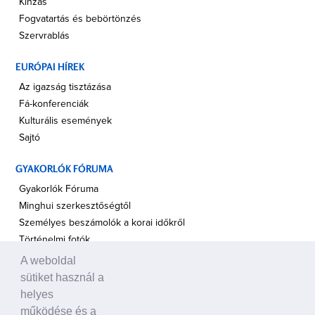
Kínzás
Fogvatartás és bebörtönzés
Szervrablás
EURÓPAI HÍREK
Az igazság tisztázása
Fá-konferenciák
Kulturális események
Sajtó
GYAKORLÓK FÓRUMA
Gyakorlók Fóruma
Minghui szerkesztőségtől
Személyes beszámolók a korai időkről
Történelmi fotók
A weboldal
A TÁMOGATÁS HANGJA
sütiket használ a
Politikusok
helyes
Civil szervezetek, ENSZ
működése és a