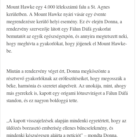
Mount Hawke egy 4.000 lélekszámú falu a St. Agnes
kerületben. A Mount Hawke nyári vásár egy évente
megrendezésre kerülő helyi esemény. Ez év elején Donna, a
rendezvény szervezője látott egy Fálun Dáfá gyakorlat
bemutatót az egyik egészségexpón, és annyira megtetszett neki,
hogy meghívta a gyakorlókat, hogy jöjjenek el Mount Hawke-
be.
Miután a rendezvény véget ért, Donna megköszönte a
résztvevő gyakorlóknak az erőfeszítéseiket, hogy megosszák a
béke, harmónia és szeretet alapelveit. Az unokája, mint, ahogy
más gyerekek is, kapott egy origami lótuszvirágot a Fálun Dáfá
standon, és ez nagyon boldoggá tette.
„A kapott visszajelzések alapján mindenki egyetértett, hogy az
üldözés borzasztó emberiség ellenes bűncselekmény, és
mindenki készségesen aláírta a petíciót” – mondta Donna.