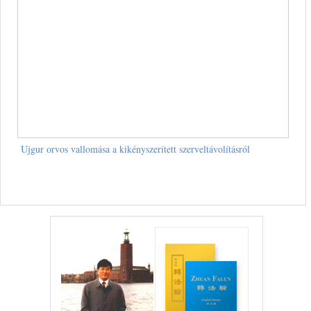
Ujgur orvos vallomása a kikényszerített szerveltávolításról