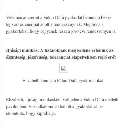
Véleménye szerint a Fálun Dáfá gyakorlat bemutató békés
légkört és energiát adott a rendezvénynek. Meghívta a
gyakorlókat, hogy vegyenek részt a jövő évi rendezvényen is.
Ifjúsági munkás: A fiataloknak meg kellene érteniük az
őszinteség, jószívűség, toleranciát alapelvekben rejlő erőt
Elizabeth tanulja a Fálun Dáfá gyakorlatokat.
Elizabeth, ifjúsági munkásként volt jelen a Fálun Dáfá melletti
pavilonban. Első alkalommal hallott a gyakorlatról, és
eldöntötte, hogy kipróbálja.