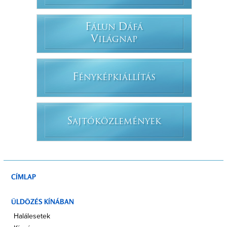
F
D
ÁLUN
ÁFÁ
V
ILÁGNAP
F
ÉNYKÉPKIÁLLÍTÁS
S
AJTÓKÖZLEMÉNYEK
CÍMLAP
ÜLDÖZÉS KÍNÁBAN
Halálesetek