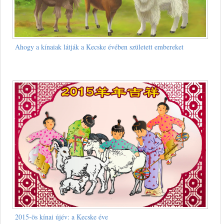
Ahogy a kínaiak látják a Kecske évében született embereket
2015-ös kínai újév: a Kecske éve