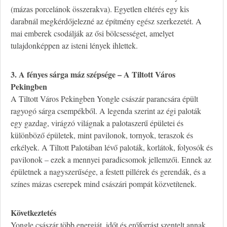
(mázas porcelánok összerakva). Egyetlen eltérés egy kis
darabnál megkérdőjelezné az építmény egész szerkezetét. A
mai emberek csodálják az ősi bölcsességet, amelyet
tulajdonképpen az isteni lények ihlettek.
3. A fényes sárga máz szépsége – A Tiltott Város
Pekingben
A Tiltott Város Pekingben Yongle császár parancsára épült
ragyogó sárga csempékből. A legenda szerint az égi paloták
egy gazdag, virágzó világnak a palotaszerű épületei és
különböző épületek, mint pavilonok, tornyok, teraszok és
erkélyek. A Tiltott Palotában lévő paloták, korlátok, folyosók és
pavilonok – ezek a mennyei paradicsomok jellemzői. Ennek az
épületnek a nagyszerűsége, a festett pillérek és gerendák, és a
színes mázas cserepek mind császári pompát közvetítenek.
Következtetés
Yongle császár több energiát, időt és erőforrást szentelt annak,