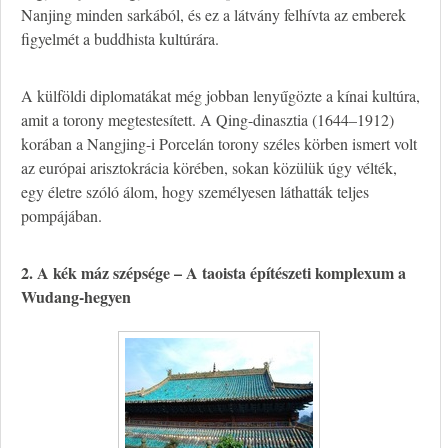
Nanjing minden sarkából, és ez a látvány felhívta az emberek
figyelmét a buddhista kultúrára.
A külföldi diplomatákat még jobban lenyűgözte a kínai kultúra,
amit a torony megtestesített. A Qing-dinasztia (1644–1912)
korában a Nangjing-i Porcelán torony széles körben ismert volt
az európai arisztokrácia körében, sokan közülük úgy vélték,
egy életre szóló álom, hogy személyesen láthatták teljes
pompájában.
2. A kék máz szépsége – A taoista építészeti komplexum a
Wudang-hegyen