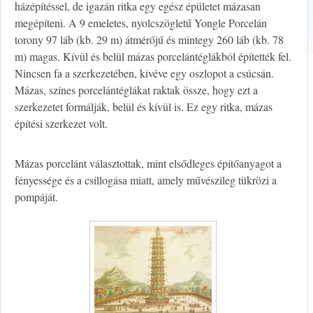
házépítéssel, de igazán ritka egy egész épületet mázasan
megépíteni. A 9 emeletes, nyolcszögletű Yongle Porcelán
torony 97 láb (kb. 29 m) átmérőjű és mintegy 260 láb (kb. 78
m) magas. Kívül és belül mázas porcelántéglákból építették fel.
Nincsen fa a szerkezetében, kivéve egy oszlopot a csúcsán.
Mázas, színes porcelántéglákat raktak össze, hogy ezt a
szerkezetet formálják, belül és kívül is. Ez egy ritka, mázas
építési szerkezet volt.
Mázas porcelánt választottak, mint elsődleges építőanyagot a
fényessége és a csillogása miatt, amely művészileg tükrözi a
pompáját.