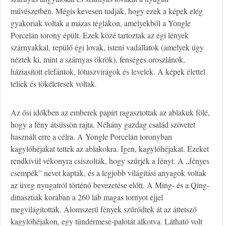
művészetben. Mégis kevesen tudják, hogy ezek a képek elég
gyakoriak voltak a mázas téglákon, amelyekből a Yongle
Porcelán torony épült. Ezek közé tartoztak az égi lények
szárnyakkal, repülő égi lovak, isteni vadállatok (amelyek úgy
néztek ki, mint a szárnyas ökrök), fenséges oroszlánok,
háziasított elefántok, lótuszvirágok és levelek. A képek élettel
teliek és tökéletesek voltak.
Az ősi időkben az emberek papírt ragasztottak az ablakuk fölé,
hogy a fény átsüssön rajta. Néhány gazdag család szövetet
használt erre a célra. A Yongle Porcelán toronyban
kagylóhéjakat tettek az ablakokra. Igen, kagylóhéjakat. Ezeket
rendkívül vékonyra csiszolták, hogy szűrjék a fényt. A „fényes
csempék” nevet kapták, és a legjobb világítási anyagok voltak
az üveg nyugatról történő bevezetése előtt. A Ming- és a Qing-
dinasztiák korában a 260 láb magas tornyot éjjel
megvilágították. Álomszerű fények szűrődtek át az áttetsző
kagylóhéjakon, egy tündérmese-palotát alkotva. Látható volt