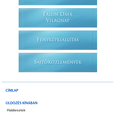
F
D
ÁLUN
ÁFÁ
V
ILÁGNAP
F
ÉNYKÉPKIÁLLÍTÁS
S
AJTÓKÖZLEMÉNYEK
CÍMLAP
ÜLDÖZÉS KÍNÁBAN
Halálesetek