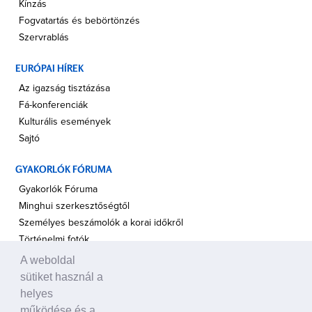
Kínzás
Fogvatartás és bebörtönzés
Szervrablás
EURÓPAI HÍREK
Az igazság tisztázása
Fá-konferenciák
Kulturális események
Sajtó
GYAKORLÓK FÓRUMA
Gyakorlók Fóruma
Minghui szerkesztőségtől
Személyes beszámolók a korai időkről
Történelmi fotók
A weboldal
A TÁMOGATÁS HANGJA
sütiket használ a
Politikusok
helyes
Civil szervezetek, ENSZ
működése és a