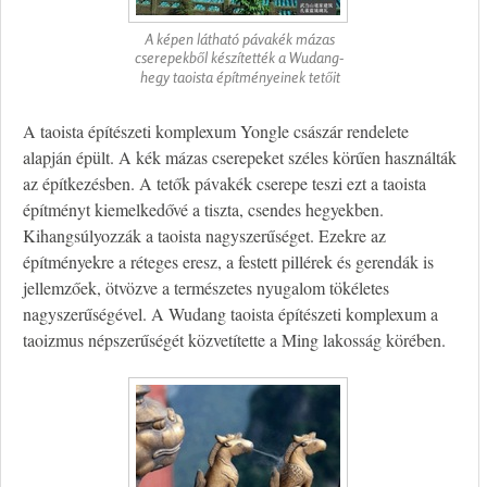
A képen látható pávakék mázas
cserepekből készítették a Wudang-
hegy taoista építményeinek tetőit
A taoista építészeti komplexum Yongle császár rendelete
alapján épült. A kék mázas cserepeket széles körűen használták
az építkezésben. A tetők pávakék cserepe teszi ezt a taoista
építményt kiemelkedővé a tiszta, csendes hegyekben.
Kihangsúlyozzák a taoista nagyszerűséget. Ezekre az
építményekre a réteges eresz, a festett pillérek és gerendák is
jellemzőek, ötvözve a természetes nyugalom tökéletes
nagyszerűségével. A Wudang taoista építészeti komplexum a
taoizmus népszerűségét közvetítette a Ming lakosság körében.