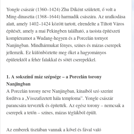
Yongle császár (1360–1424) Zhu Diként született, ő volt a
Ming-dinasztia (1368–1644) harmadik császára. Az uralkodása
alatt, amely 1402–1424 között tartott, elrendelte a Tiltott Város
építését, amely a mai Pekingben található, a taoista építészeti
komplexumot a Wudang-hegyen és a Porcelán tornyot
Nanjingban. Mindhármukat fényes, színes és mázas cserepek
jellemzik. Ez különböztette meg őket a hagyományos
épületektől a fehér falakkal és sötét cserepekkel.
1. A sokszínű máz szépsége – a Porcelán torony
Nanjingban
A Porcelán torony neve Nanjingban, kínaiból szó szerint
fordítva a „Visszafizetett hála temploma”. Yongle császár
parancsára tervezték és építették. Az egész torony – nemcsak a
cserepek a tetőn – színes, mázas téglákból épült.
Az emberek tisztában vannak a kővel és fával való