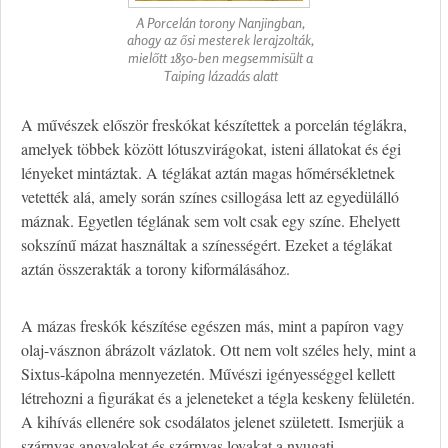
A Porcelán torony Nanjingban,
ahogy az ősi mesterek lerajzolták,
mielőtt 1850-ben megsemmisült a
Taiping lázadás alatt
A művészek először freskókat készítettek a porcelán téglákra,
amelyek többek között lótuszvirágokat, isteni állatokat és égi
lényeket mintáztak. A téglákat aztán magas hőmérsékletnek
vetették alá, amely során színes csillogása lett az egyedülálló
máznak. Egyetlen téglának sem volt csak egy színe. Ehelyett
sokszínű mázat használtak a színességért. Ezeket a téglákat
aztán összerakták a torony kiformálásához.
A mázas freskók készítése egészen más, mint a papíron vagy
olaj-vásznon ábrázolt vázlatok. Ott nem volt széles hely, mint a
Sixtus-kápolna mennyezetén. Művészi igényességgel kellett
létrehozni a figurákat és a jeleneteket a tégla keskeny felületén.
A kihívás ellenére sok csodálatos jelenet született. Ismerjük a
szárnyas angyalokat és szárnyas lovakat a nyugati