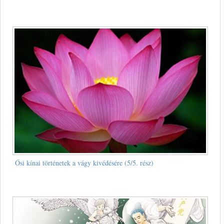
Ősi kínai történetek a vágy kivédésére (5/5. rész)