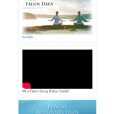
tovább ...
Mi a Fálun Gong (Fálun Dáfá)?
P
ETÍCIÓ
AZ ÜLDÖZÉS ELLEN