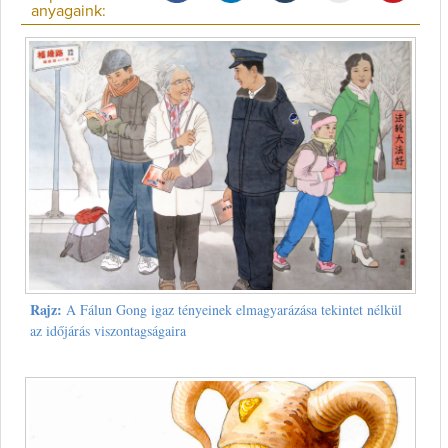
anyagaink:
Rajz:
A Fálun Gong igaz tényeinek elmagyarázása tekintet nélkül
az időjárás viszontagságaira