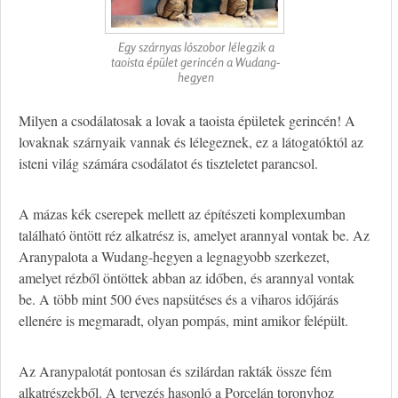
Egy szárnyas lószobor lélegzik a
taoista épület gerincén a Wudang-
hegyen
Milyen a csodálatosak a lovak a taoista épületek gerincén! A
lovaknak szárnyaik vannak és lélegeznek, ez a látogatóktól az
isteni világ számára csodálatot és tiszteletet parancsol.
A mázas kék cserepek mellett az építészeti komplexumban
található öntött réz alkatrész is, amelyet arannyal vontak be. Az
Aranypalota a Wudang-hegyen a legnagyobb szerkezet,
amelyet rézből öntöttek abban az időben, és arannyal vontak
be. A több mint 500 éves napsütéses és a viharos időjárás
ellenére is megmaradt, olyan pompás, mint amikor felépült.
Az Aranypalotát pontosan és szilárdan rakták össze fém
alkatrészekből. A tervezés hasonló a Porcelán toronyhoz