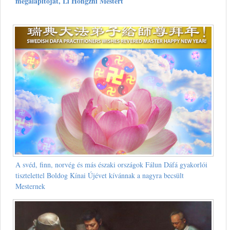
megalapítóját, Li Hongzhi Mestert
A svéd, finn, norvég és más északi országok Fálun Dáfá gyakorlói
tisztelettel Boldog Kínai Újévet kívánnak a nagyra becsült
Mesternek