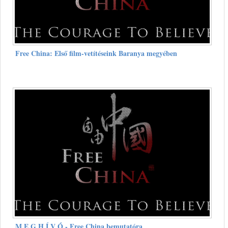
Free China: Első film-vetítéseink Baranya megyében
M E G H Í V Ó - Free China bemutatóra