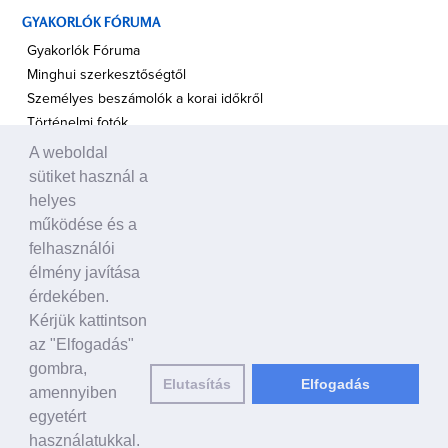
GYAKORLÓK FÓRUMA
Gyakorlók Fóruma
Minghui szerkesztőségtől
Személyes beszámolók a korai időkről
Történelmi fotók
A weboldal
A TÁMOGATÁS HANGJA
sütiket használ a
Politikusok
helyes
Civil szervezetek, ENSZ
működése és a
Egyéb
felhasználói
élmény javítása
A VILÁG HÍREI
érdekében.
Kérjük kattintson
HAGYOMÁNYOS KÍNAI KULTÚRA
az "Elfogadás"
Ősi történetek
gombra,
Elutasítás
Elfogadás
Történelmi személyek
amennyiben
Shen Yun Performing Arts
egyetért
használatukkal.