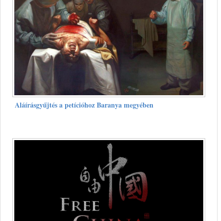
Aláírásgyűjtés a petícióhoz Baranya megyében