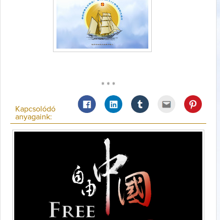
* * *
Kapcsolódó
anyagaink: