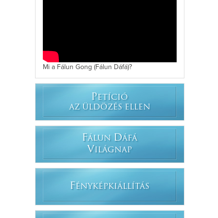
Mi a Fálun Gong (Fálun Dáfá)?
P
ETÍCIÓ
AZ ÜLDÖZÉS ELLEN
F
D
ÁLUN
ÁFÁ
V
ILÁGNAP
F
ÉNYKÉPKIÁLLÍTÁS