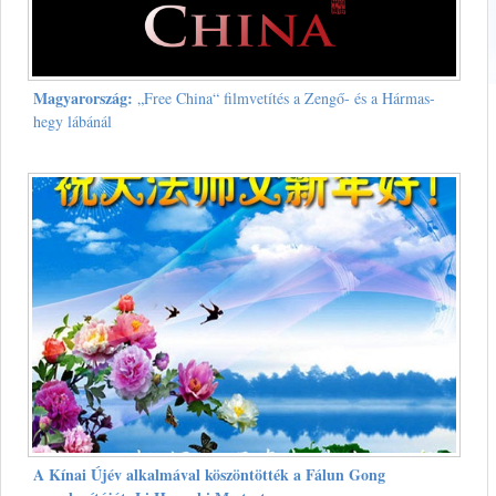
Magyarország:
„Free China“ filmvetítés a Zengő- és a Hármas-
hegy lábánál
A Kínai Újév alkalmával köszöntötték a Fálun Gong