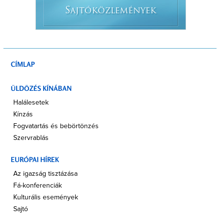
S
AJTÓKÖZLEMÉNYEK
CÍMLAP
ÜLDÖZÉS KÍNÁBAN
Halálesetek
Kínzás
Fogvatartás és bebörtönzés
Szervrablás
EURÓPAI HÍREK
Az igazság tisztázása
Fá-konferenciák
Kulturális események
Sajtó