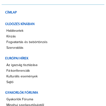
CÍMLAP
ÜLDÖZÉS KÍNÁBAN
Halálesetek
Kínzás
Fogvatartás és bebörtönzés
Szervrablás
EURÓPAI HÍREK
Az igazság tisztázása
Fá-konferenciák
Kulturális események
Sajtó
GYAKORLÓK FÓRUMA
Gyakorlók Fóruma
Minghui szerkesztőségtől