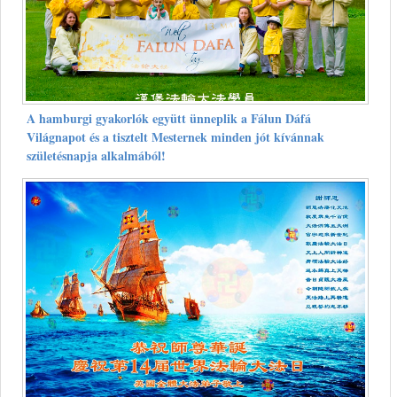
A hamburgi gyakorlók együtt ünneplik a Fálun Dáfá
Világnapot és a tisztelt Mesternek minden jót kívánnak
születésnapja alkalmából!