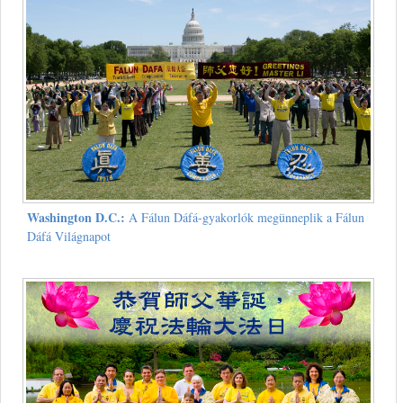
Washington D.C.:
A Fálun Dáfá-gyakorlók megünneplik a Fálun
Dáfá Világnapot