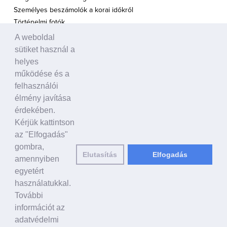
Személyes beszámolók a korai időkről
Történelmi fotók
A weboldal
A TÁMOGATÁS HANGJA
sütiket használ a
Politikusok
helyes
Civil szervezetek, ENSZ
működése és a
Egyéb
felhasználói
élmény javítása
A VILÁG HÍREI
érdekében.
Kérjük kattintson
HAGYOMÁNYOS KÍNAI KULTÚRA
az "Elfogadás"
Ősi történetek
gombra,
Elutasítás
Elfogadás
Történelmi személyek
amennyiben
Shen Yun Performing Arts
egyetért
használatukkal.
LINKEK
További
falundafa.org
információt az
hu.faluninfo.eu
adatvédelmi