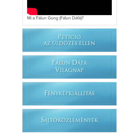
Mi a Fálun Gong (Fálun Dáfá)?
P
ETÍCIÓ
AZ ÜLDÖZÉS ELLEN
F
D
ÁLUN
ÁFÁ
V
ILÁGNAP
F
ÉNYKÉPKIÁLLÍTÁS
S
AJTÓKÖZLEMÉNYEK