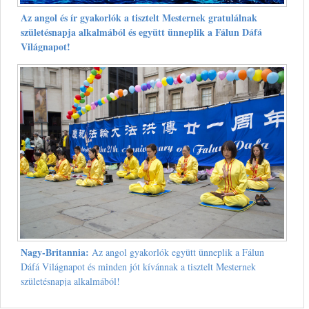
Az angol és ír gyakorlók a tisztelt Mesternek gratulálnak
születésnapja alkalmából és együtt ünneplik a Fálun Dáfá
Világnapot!
Nagy-Britannia:
Az angol gyakorlók együtt ünneplik a Fálun
Dáfá Világnapot és minden jót kívánnak a tisztelt Mesternek
születésnapja alkalmából!