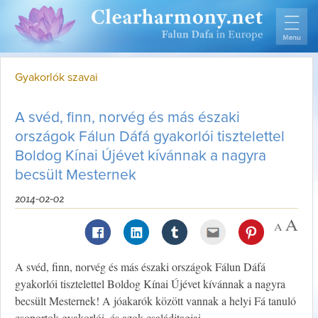
Gyakorlók szavai
A svéd, finn, norvég és más északi
országok Fálun Dáfá gyakorlói tisztelettel
Boldog Kínai Újévet kívánnak a nagyra
becsült Mesternek
2014-02-02
A svéd, finn, norvég és más északi országok Fálun Dáfá
gyakorlói tisztelettel Boldog Kínai Újévet kívánnak a nagyra
becsült Mesternek! A jóakarók között vannak a helyi Fá tanuló
csoportok gyakorlói, és azok családjtagjai.