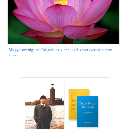
Magyarország:
Aláírásgyűjtések az illegális szervkereskedelem
ellen