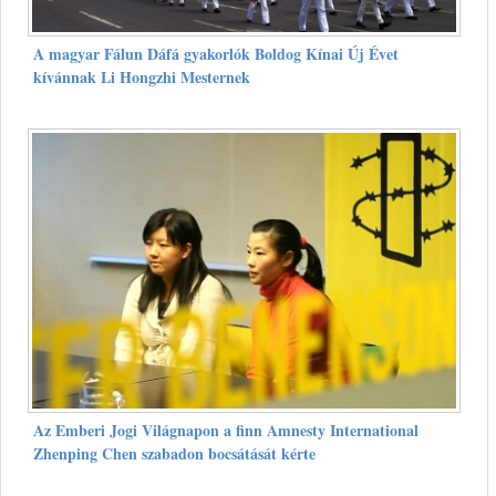
A magyar Fálun Dáfá gyakorlók Boldog Kínai Új Évet
kívánnak Li Hongzhi Mesternek
Az Emberi Jogi Világnapon a finn Amnesty International
Zhenping Chen szabadon bocsátását kérte