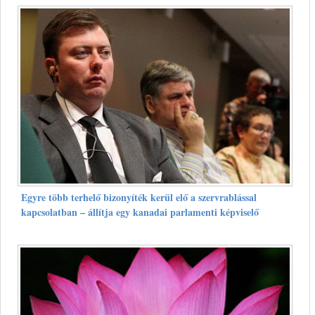
Egyre több terhelő bizonyíték kerül elő a szervrablással
kapcsolatban – állítja egy kanadai parlamenti képviselő