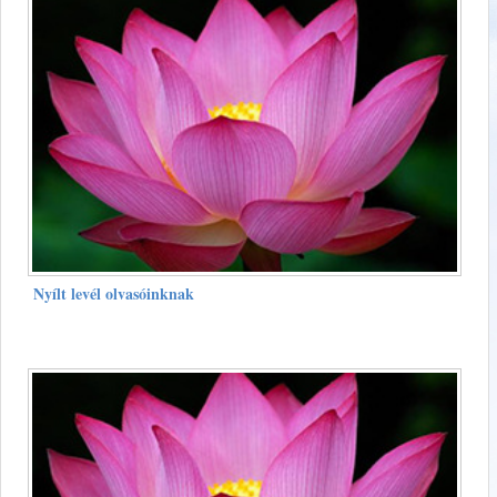
Nyílt levél olvasóinknak