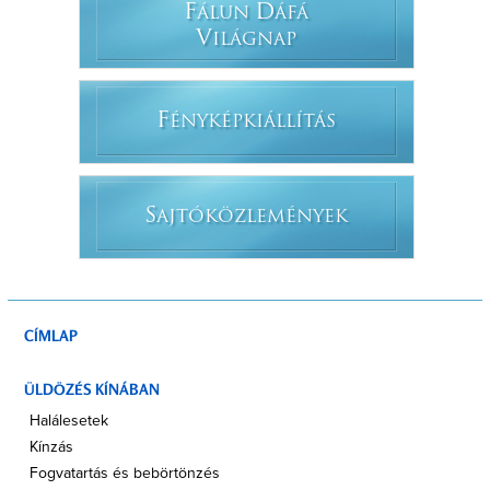
F
D
ÁLUN
ÁFÁ
V
ILÁGNAP
F
ÉNYKÉPKIÁLLÍTÁS
S
AJTÓKÖZLEMÉNYEK
CÍMLAP
ÜLDÖZÉS KÍNÁBAN
Halálesetek
Kínzás
Fogvatartás és bebörtönzés