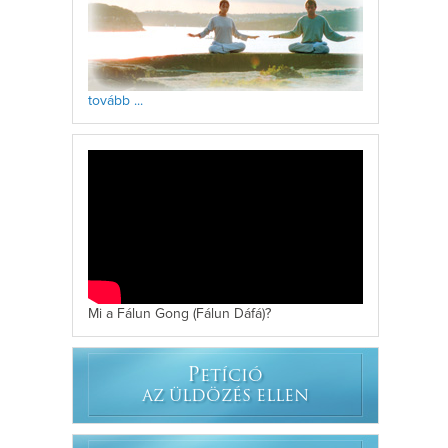
tovább ...
Mi a Fálun Gong (Fálun Dáfá)?
P
ETÍCIÓ
AZ ÜLDÖZÉS ELLEN