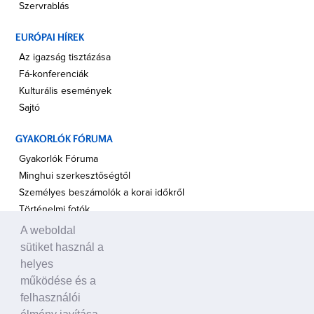
Szervrablás
EURÓPAI HÍREK
Az igazság tisztázása
Fá-konferenciák
Kulturális események
Sajtó
GYAKORLÓK FÓRUMA
Gyakorlók Fóruma
Minghui szerkesztőségtől
Személyes beszámolók a korai időkről
Történelmi fotók
A weboldal
A TÁMOGATÁS HANGJA
sütiket használ a
Politikusok
helyes
Civil szervezetek, ENSZ
működése és a
Egyéb
felhasználói