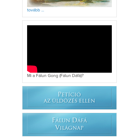
tovább ...
Mi a Fálun Gong (Fálun Dáfá)?
P
ETÍCIÓ
AZ ÜLDÖZÉS ELLEN
F
D
ÁLUN
ÁFÁ
V
ILÁGNAP