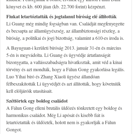
könyvet és kb. 600 jüan (kb. 22.700 forint) kézpénzt.
Fiukat letartóztatták és jogtalanul bíróság elé állították
Li Guang még mindig fogságban van. Családját megfenyegette
és becsapta az államügyészség, az állambiztonsági részleg, a
bíróság, a politikai és jogi bizottság, valamint a 610-es iroda is.
A Bayuguan-i kerületi bíróság 2013. január 31-én és március
5-én is megvádolta. Li Guang és ügyvédje ártatlanságát
bizonygatta, a vallásszabadságra hivatkoztak, amit véd a kínai
törvény és azt mondták, hogy a Fálun Gong gyakorlása legális.
Luo Yihai bíró és Zhang Xiaoli ügyész állandóan
félbeszakították Li ügyvédjét és azt állították, hogy követniük
kell elöljáróik utasításait.
Széttörtek egy boldog családot
A Fálun Gong elleni brutális üldözés tönkretett egy boldog és
harmonikus családot. Még Li apósát és kisebb fiát is
letartóztatták és üldözték, holott nem is gyakorlják a Fálun
Gongot.