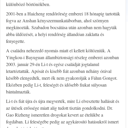
különböző börtönökben.
2001-ben a Haicheng rendőrőrség emberei 18 hónapig tartották
fogva az Anshan kényszermunkatáborban, ahol szörnyen
megkínozták. Szabadon bocsátása után azonban nem hagyták
abba üldözését, a helyi rendőrség állandóan zaklatta és
fenyegette.
A családra nehezedő nyomás miatt el kellett költözniük. A
Yingkou-i Bayuguan állambiztonsági részleg emberei azonban
2003. január 29-én Li-t és egész családját jogtalanul
letartóztatták. Apósát és kisebb fiát azonban néhány órával
később elengedték, mert ők nem gyakorolják a Fálun Gongot.
Eközben pedig Li-t, feleségét és idősebb fiukat súlyosan
bántalmazták.
Li-t és fiát újra és újra megverték, mire Li elvesztette hallását és
az ütések erőssége miatt alig tudott tisztán gondolkodni. Dr.
Gao Rizheng ismeretlen drogokat kevert az ételükbe a
fogdában. Li feleségébe pedig az agykárosító hatásukról ismert