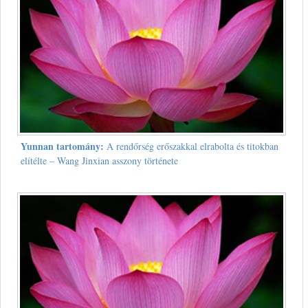
Yunnan tartomány:
A rendőrség erőszakkal elrabolta és titokban
elítélte – Wang Jinxian asszony története