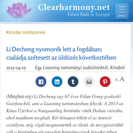
Kínzási módszerek
Li Decheng nyomorék lett a fogdában;
családja szétesett az üldözés következtében
2013-04-05
Egy Liaoning tartományi tudósítónktól, Kínából
(Minghui.org)
Li Decheng egy 67 éves Fálun Gong-gyakorló
Gaizhou-ból, ami a Liaoning tartományban fekszik. A 2013-as
Kínai Újévkor a Nanguanling börtönbe vitték Dalian városba,
ahol majdnem meghalt. Két hónapot töltött el az intenzív
osztályon, míg végül megmentették az életét, de mozgássérültté
vált a börtönben elszenvedett bántalmazások következtében.