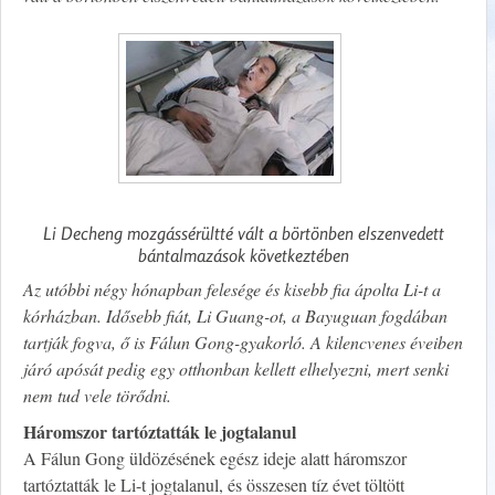
Li Decheng mozgássérültté vált a börtönben elszenvedett
bántalmazások következtében
Az utóbbi négy hónapban felesége és kisebb fia ápolta Li-t a
kórházban. Idősebb fiát, Li Guang-ot, a Bayuguan fogdában
tartják fogva, ő is Fálun Gong-gyakorló. A kilencvenes éveiben
járó apósát pedig egy otthonban kellett elhelyezni, mert senki
nem tud vele törődni.
Háromszor tartóztatták le jogtalanul
A Fálun Gong üldözésének egész ideje alatt háromszor
tartóztatták le Li-t jogtalanul, és összesen tíz évet töltött