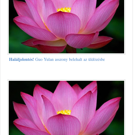
Haláljelentés!
Guo Yulan asszony belehalt az üldözésbe