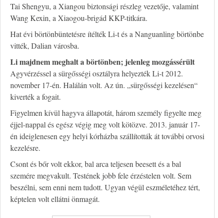
Tai Shengyu, a Xiangou biztonsági részleg vezetője, valamint
Wang Kexin, a Xiaogou-brigád KKP-titkára.
Hat évi börtönbüntetésre ítélték Li-t és a Nanguanling börtönbe
vitték, Dalian városba.
Li majdnem meghalt a börtönben; jelenleg mozgássérült
Agyvérzéssel a sürgősségi osztályra helyezték Li-t 2012.
november 17-én. Halálán volt. Az ún. „sürgősségi kezelésen“
kiverték a fogait.
Figyelmen kívül hagyva állapotát, három személy figyelte meg
éjjel-nappal és egész végig meg volt kötözve. 2013. január 17-
én ideiglenesen egy helyi kórházba szállították át további orvosi
kezelésre.
Csont és bőr volt ekkor, bal arca teljesen beesett és a bal
szemére megvakult. Testének jobb fele érzéstelen volt. Sem
beszélni, sem enni nem tudott. Ugyan végül eszméletéhez tért,
képtelen volt ellátni önmagát.