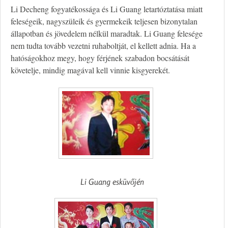
Li Decheng fogyatékossága és Li Guang letartóztatása miatt
feleségeik, nagyszüleik és gyermekeik teljesen bizonytalan
állapotban és jövedelem nélkül maradtak. Li Guang felesége
nem tudta tovább vezetni ruhaboltját, el kellett adnia. Ha a
hatóságokhoz megy, hogy férjének szabadon bocsátását
követelje, mindig magával kell vinnie kisgyerekét.
Li Guang esküvőjén