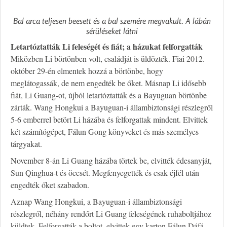
Bal arca teljesen beesett és a bal szemére megvakult. A lábán
sérüléseket látni
Letartóztatták Li feleségét és fiát; a házukat felforgatták
Miközben Li börtönben volt, családját is üldözték. Fiai 2012.
október 29-én elmentek hozzá a börtönbe, hogy
meglátogassák, de nem engedték be őket. Másnap Li idősebb
fiát, Li Guang-ot, újból letartóztatták és a Bayuguan börtönbe
zárták. Wang Hongkui a Bayuguan-i állambiztonsági részlegről
5-6 emberrel betört Li házába és felforgattak mindent. Elvittek
két számítógépet, Fálun Gong könyveket és más személyes
tárgyakat.
November 8-án Li Guang házába törtek be, elvitték édesanyját,
Sun Qinghua-t és öccsét. Megfenyegették és csak éjfél után
engedték őket szabadon.
Aznap Wang Hongkui, a Bayuguan-i állambiztonsági
részlegről, néhány rendőrt Li Guang feleségének ruhaboltjához
küldtek. Felforgatták a boltot, elvittek egy karton Fálun Dáfá