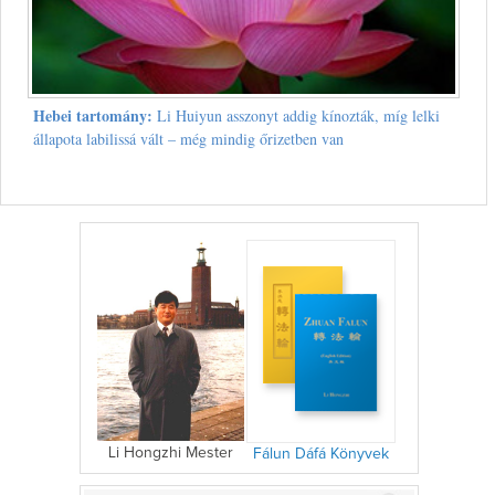
Hebei tartomány:
Li Huiyun asszonyt addig kínozták, míg lelki
állapota labilissá vált – még mindig őrizetben van
Li Hongzhi Mester
Fálun Dáfá Könyvek