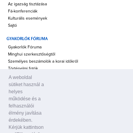
Az igazság tisztázása
Fá-konferenciák
Kulturális események
Sajtó
GYAKORLÓK FÓRUMA
Gyakorlók Fóruma
Minghui szerkesztőségtől
Személyes beszámolók a korai időkről
Történelmi fotók
A weboldal
A TÁMOGATÁS HANGJA
sütiket használ a
Politikusok
helyes
Civil szervezetek, ENSZ
működése és a
Egyéb
felhasználói
élmény javítása
A VILÁG HÍREI
érdekében.
Kérjük kattintson
HAGYOMÁNYOS KÍNAI KULTÚRA