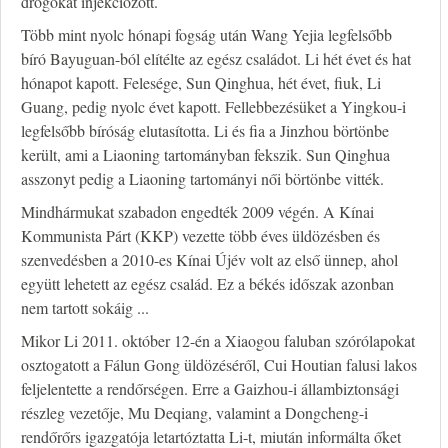
drogokat injekciózott.
Több mint nyolc hónapi fogság után Wang Yejia legfelsőbb
bíró Bayuguan-ból elítélte az egész családot. Li hét évet és hat
hónapot kapott. Felesége, Sun Qinghua, hét évet, fiuk, Li
Guang, pedig nyolc évet kapott. Fellebbezésüket a Yingkou-i
legfelsőbb bíróság elutasította. Li és fia a Jinzhou börtönbe
került, ami a Liaoning tartományban fekszik. Sun Qinghua
asszonyt pedig a Liaoning tartományi női börtönbe vitték.
Mindhármukat szabadon engedték 2009 végén. A Kínai
Kommunista Párt (KKP) vezette több éves üldözésben és
szenvedésben a 2010-es Kínai Újév volt az első ünnep, ahol
együtt lehetett az egész család. Ez a békés időszak azonban
nem tartott sokáig ...
Mikor Li 2011. október 12-én a Xiaogou faluban szórólapokat
osztogatott a Fálun Gong üldözéséről, Cui Houtian falusi lakos
feljelentette a rendőrségen. Erre a Gaizhou-i állambiztonsági
részleg vezetője, Mu Deqiang, valamint a Dongcheng-i
rendőrőrs igazgatója letartóztatta Li-t, miután informálta őket