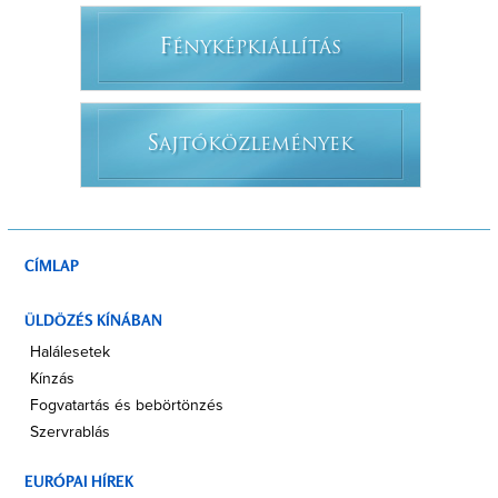
F
ÉNYKÉPKIÁLLÍTÁS
S
AJTÓKÖZLEMÉNYEK
CÍMLAP
ÜLDÖZÉS KÍNÁBAN
Halálesetek
Kínzás
Fogvatartás és bebörtönzés
Szervrablás
EURÓPAI HÍREK