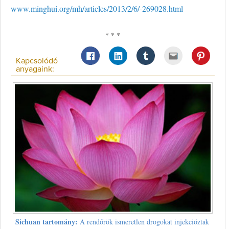
www.minghui.org/mh/articles/2013/2/6/-269028.html
* * *
Kapcsolódó
anyagaink:
Sichuan tartomány:
A rendőrök ismeretlen drogokat injekcióztak