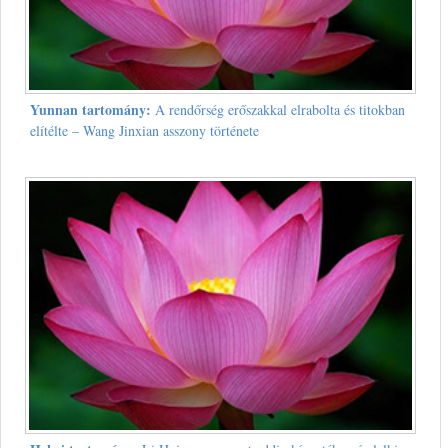
Yunnan tartomány:
A rendőrség erőszakkal elrabolta és titokban
elítélte – Wang Jinxian asszony története