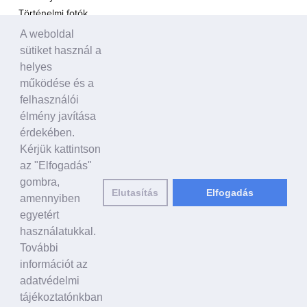
Történelmi fotók
A weboldal
A TÁMOGATÁS HANGJA
sütiket használ a
Politikusok
helyes
Civil szervezetek, ENSZ
működése és a
Egyéb
felhasználói
élmény javítása
A VILÁG HÍREI
érdekében.
Kérjük kattintson
HAGYOMÁNYOS KÍNAI KULTÚRA
az "Elfogadás"
Ősi történetek
gombra,
Elutasítás
Elfogadás
Történelmi személyek
amennyiben
Shen Yun Performing Arts
egyetért
használatukkal.
LINKEK
További
falundafa.org
információt az
hu.faluninfo.eu
adatvédelmi
minghui.org
tájékoztatónkban