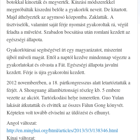
botokkal kínozták és megverték. Kínzási módszerekkel
megpróbálták kiszedni belőle a gyakorlók neveit. De kitartott.
Majd áthelyezték az agymosó központba. Zaklatták. A
tisztviselők, valamint saját férje nyomást gyakoroltak rá, végül
feladta a művelést. Szabadon bocsátása után romlani kezdett az
egészségi állapota.
Gyakorlótársai segítségével írt egy magyarázatot, miszerint
újból műveli magát. Ettől a naptól kezdve mindennap végezte a
gyakorlatokat és olvasta a Fát. Egészségi állapota javulni
kezdett. Férje is újra gyakorolni kezdett.
2012 novemberében, a 18. pártkongresszus alatt letartóztatták a
férjét. A Shouguang állambiztonsági részleg kb. 5 embere
vezette az akciót. Tartózkodási helye ismeretlen. Guo Yulan
lakását átkutatták és elvitték az összes Fálun Gong könyvét.
Képtelen volt tovább elviselni az üldözést és elhunyt.
Angol változat:
http://en.minghui.org/html/articles/2013/3/3/138346.html
Kínai változat: