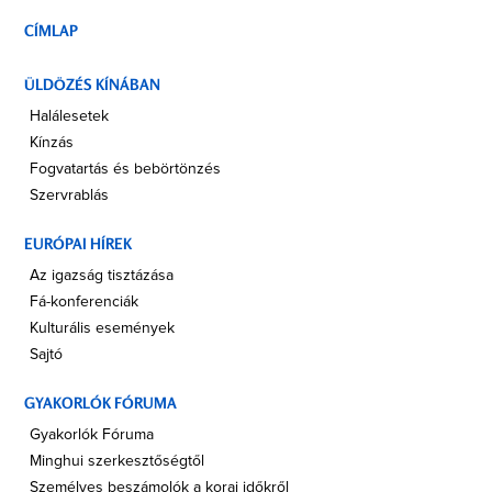
CÍMLAP
ÜLDÖZÉS KÍNÁBAN
Halálesetek
Kínzás
Fogvatartás és bebörtönzés
Szervrablás
EURÓPAI HÍREK
Az igazság tisztázása
Fá-konferenciák
Kulturális események
Sajtó
GYAKORLÓK FÓRUMA
Gyakorlók Fóruma
Minghui szerkesztőségtől
Személyes beszámolók a korai időkről