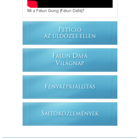
Mi a Fálun Gong (Fálun Dáfá)?
P
ETÍCIÓ
AZ ÜLDÖZÉS ELLEN
F
D
ÁLUN
ÁFÁ
V
ILÁGNAP
F
ÉNYKÉPKIÁLLÍTÁS
S
AJTÓKÖZLEMÉNYEK