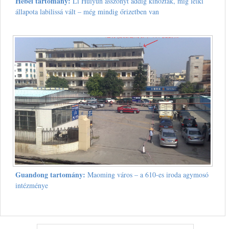
Hebei tartomány:
Li Huiyun asszonyt addig kínozták, míg lelki
állapota labilissá vált – még mindig őrizetben van
Guandong tartomány:
Maoming város – a 610-es iroda agymosó
intézménye