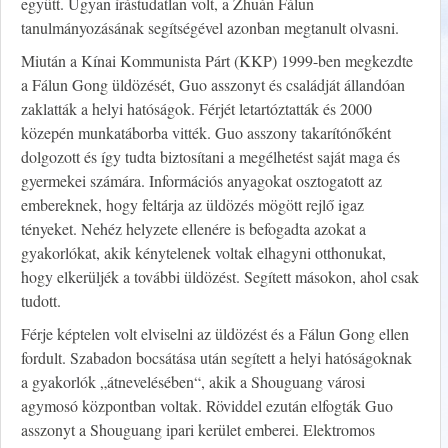
együtt. Ugyan írástudatlan volt, a Zhuán Fálun
tanulmányozásának segítségével azonban megtanult olvasni.
Miután a Kínai Kommunista Párt (KKP) 1999-ben megkezdte
a Fálun Gong üldözését, Guo asszonyt és családját állandóan
zaklatták a helyi hatóságok. Férjét letartóztatták és 2000
közepén munkatáborba vitték. Guo asszony takarítónőként
dolgozott és így tudta biztosítani a megélhetést saját maga és
gyermekei számára. Információs anyagokat osztogatott az
embereknek, hogy feltárja az üldözés mögött rejlő igaz
tényeket. Nehéz helyzete ellenére is befogadta azokat a
gyakorlókat, akik kénytelenek voltak elhagyni otthonukat,
hogy elkerüljék a további üldözést. Segített másokon, ahol csak
tudott.
Férje képtelen volt elviselni az üldözést és a Fálun Gong ellen
fordult. Szabadon bocsátása után segített a helyi hatóságoknak
a gyakorlók „átnevelésében“, akik a Shouguang városi
agymosó központban voltak. Röviddel ezután elfogták Guo
asszonyt a Shouguang ipari kerület emberei. Elektromos