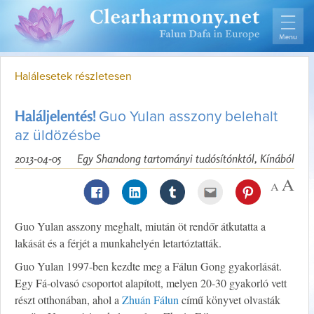
Halálesetek részletesen
Haláljelentés!
Guo Yulan asszony belehalt
az üldözésbe
2013-04-05
Egy Shandong tartományi tudósítónktól, Kínából
Guo Yulan asszony meghalt, miután öt rendőr átkutatta a
lakását és a férjét a munkahelyén letartóztatták.
Guo Yulan 1997-ben kezdte meg a Fálun Gong gyakorlását.
Egy Fá-olvasó csoportot alapított, melyen 20-30 gyakorló vett
részt otthonában, ahol a
Zhuán Fálun
című könyvet olvasták