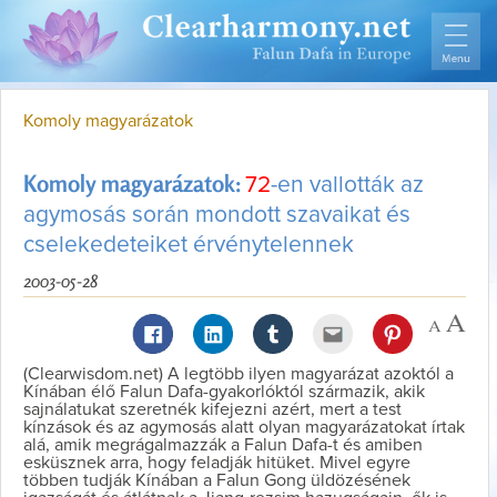
Komoly magyarázatok
Komoly magyarázatok:
72
-en vallották az
agymosás során mondott szavaikat és
cselekedeteiket érvénytelennek
2003-05-28
(Clearwisdom.net) A legtöbb ilyen magyarázat azoktól a
Kínában élő Falun Dafa-gyakorlóktól származik, akik
sajnálatukat szeretnék kifejezni azért, mert a test
kínzások és az agymosás alatt olyan magyarázatokat írtak
alá, amik megrágalmazzák a Falun Dafa-t és amiben
esküsznek arra, hogy feladják hitüket. Mivel egyre
többen tudják Kínában a Falun Gong üldözésének