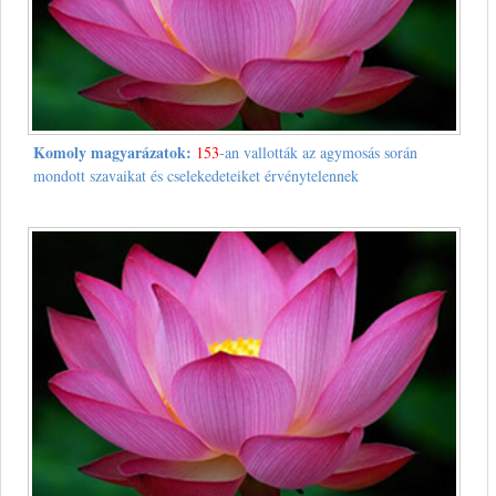
Komoly magyarázatok:
153
-an vallották az agymosás során
mondott szavaikat és cselekedeteiket érvénytelennek