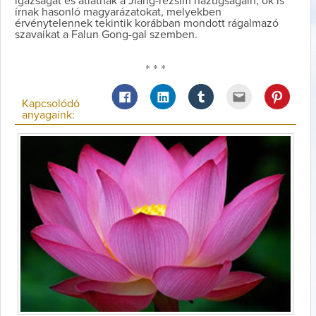
igazságát és átlátnak a Jiang-rezsim hazugságain, ők is
írnak hasonló magyarázatokat, melyekben
érvénytelennek tekintik korábban mondott rágalmazó
szavaikat a Falun Gong-gal szemben.
* * *
Kapcsolódó
anyagaink: