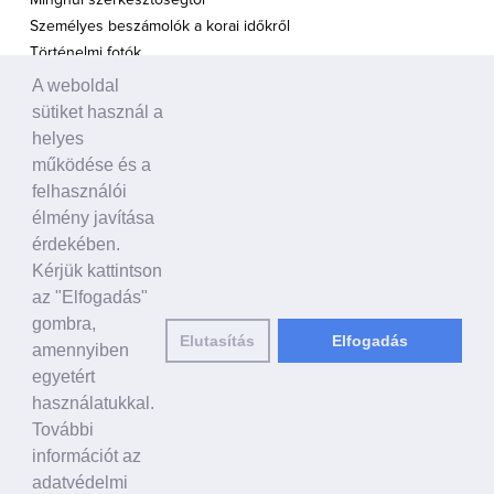
Minghui szerkesztőségtől
Személyes beszámolók a korai időkről
Történelmi fotók
A weboldal
A TÁMOGATÁS HANGJA
sütiket használ a
Politikusok
helyes
Civil szervezetek, ENSZ
működése és a
Egyéb
felhasználói
élmény javítása
A VILÁG HÍREI
érdekében.
Kérjük kattintson
HAGYOMÁNYOS KÍNAI KULTÚRA
az "Elfogadás"
Ősi történetek
gombra,
Elutasítás
Elfogadás
Történelmi személyek
amennyiben
Shen Yun Performing Arts
egyetért
használatukkal.
LINKEK
További
falundafa.org
információt az
hu.faluninfo.eu
adatvédelmi