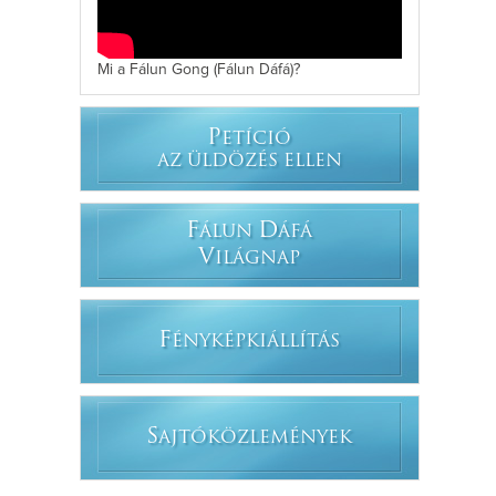
Mi a Fálun Gong (Fálun Dáfá)?
P
ETÍCIÓ
AZ ÜLDÖZÉS ELLEN
F
D
ÁLUN
ÁFÁ
V
ILÁGNAP
F
ÉNYKÉPKIÁLLÍTÁS
S
AJTÓKÖZLEMÉNYEK