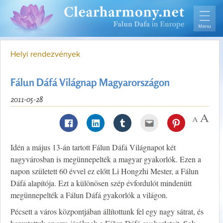
Helyi rendezvények
Fálun Dáfá Világnap Magyarországon
2011-05-28
Idén a május 13-án tartott Fálun Dáfá Világnapot két
nagyvárosban is megünnepelték a magyar gyakorlók. Ezen a
napon született 60 évvel ez előtt Li Hongzhi Mester, a Fálun
Dáfá alapítója. Ezt a különösen szép évfordulót mindenütt
megünnepelték a Fálun Dáfá gyakorlók a világon.
Pécsett a város központjában állítottunk fel egy nagy sátrat, és