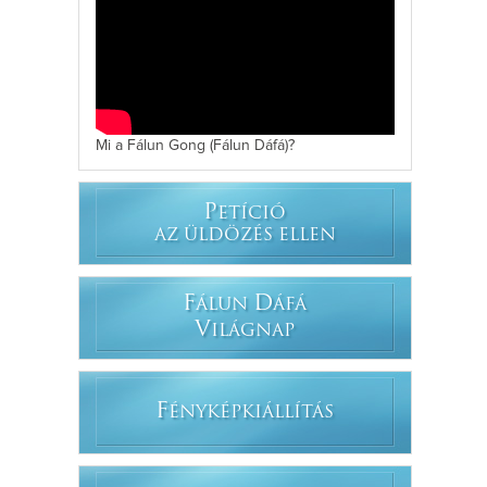
Mi a Fálun Gong (Fálun Dáfá)?
P
ETÍCIÓ
AZ ÜLDÖZÉS ELLEN
F
D
ÁLUN
ÁFÁ
V
ILÁGNAP
F
ÉNYKÉPKIÁLLÍTÁS