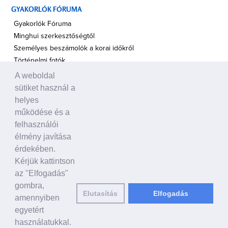
GYAKORLÓK FÓRUMA
Gyakorlók Fóruma
Minghui szerkesztőségtől
Személyes beszámolók a korai időkről
Történelmi fotók
A weboldal
A TÁMOGATÁS HANGJA
sütiket használ a
Politikusok
helyes
Civil szervezetek, ENSZ
működése és a
Egyéb
felhasználói
élmény javítása
A VILÁG HÍREI
érdekében.
Kérjük kattintson
HAGYOMÁNYOS KÍNAI KULTÚRA
az "Elfogadás"
Ősi történetek
gombra,
Elutasítás
Elfogadás
Történelmi személyek
amennyiben
Shen Yun Performing Arts
egyetért
használatukkal.