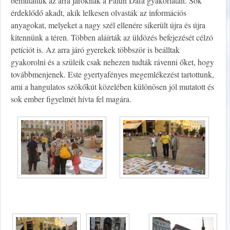
bemutattuk az arra járóknak a Fálun Dáfá gyakorlatait. Sok
érdeklődő akadt, akik lelkesen olvasták az információs
anyagokat, melyeket a nagy szél ellenére sikerült újra és újra
kitennünk a téren. Többen aláírták az üldözés befejezését célzó
petíciót is. Az arra járó gyerekek többször is beálltak
gyakorolni és a szüleik csak nehezen tudták rávenni őket, hogy
továbbmenjenek. Este gyertyafényes megemlékezést tartottunk,
ami a hangulatos szökőkút közelében különösen jól mutatott és
sok ember figyelmét hívta fel magára.