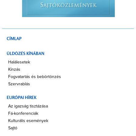
S
AJTÓKÖZLEMÉNYEK
CÍMLAP
ÜLDÖZÉS KÍNÁBAN
Halálesetek
Kínzás
Fogvatartás és bebörtönzés
Szervrablás
EURÓPAI HÍREK
Az igazság tisztázása
Fá-konferenciák
Kulturális események
Sajtó