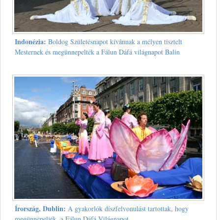
Indonézia:
Boldog Születésnapot kívánnak a mélyen tisztelt
Mesternek és megünnepelték a Fálun Dáfá világnapot Balin
Írország, Dublin:
A gyakorlók díszfelvonulást tartottak, hogy
megünnepeljék, a Fálun Dáfá Világnapot