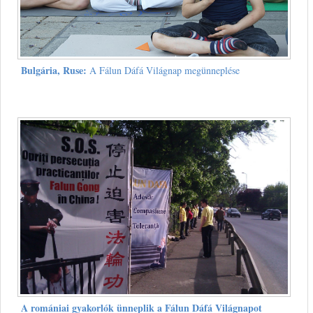
Bulgária, Ruse:
A Fálun Dáfá Világnap megünneplése
A romániai gyakorlók ünneplik a Fálun Dáfá Világnapot