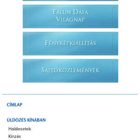
F
D
ÁLUN
ÁFÁ
V
ILÁGNAP
F
ÉNYKÉPKIÁLLÍTÁS
S
AJTÓKÖZLEMÉNYEK
CÍMLAP
ÜLDÖZÉS KÍNÁBAN
Halálesetek
Kínzás