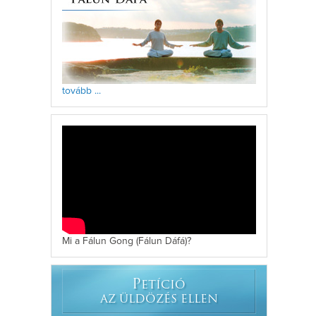
tovább ...
Mi a Fálun Gong (Fálun Dáfá)?
P
ETÍCIÓ
AZ ÜLDÖZÉS ELLEN