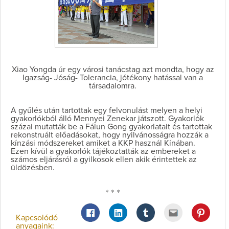
Xiao Yongda úr egy városi tanácstag azt mondta, hogy az
Igazság- Jóság- Tolerancia, jótékony hatással van a
társadalomra.
A gyűlés után tartottak egy felvonulást melyen a helyi
gyakorlókból álló Mennyei Zenekar játszott. Gyakorlók
százai mutatták be a Fálun Gong gyakorlatait és tartottak
rekonstruált előadásokat, hogy nyilvánosságra hozzák a
kínzási módszereket amiket a KKP használ Kínában.
Ezen kívül a gyakorlók tájékoztatták az embereket a
számos eljárásról a gyilkosok ellen akik érintettek az
üldözésben.
* * *
Kapcsolódó
anyagaink: