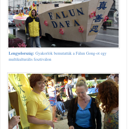
Lengyelország:
Gyakorlók bemutatták a Fálun Gong-ot egy
multikulturális fesztiválon