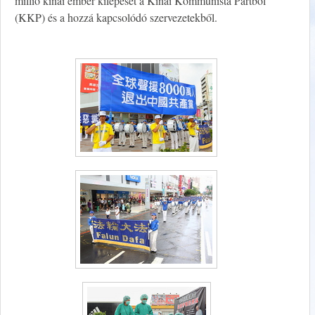
millió kínai ember kilépését a Kínai Kommunista Pártból
(KKP) és a hozzá kapcsolódó szervezetekből.