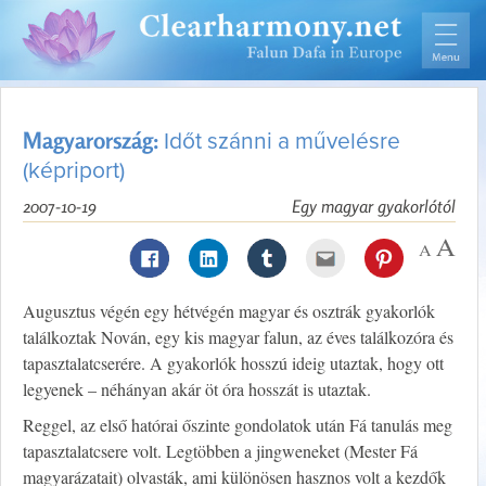
Magyarország:
Időt szánni a művelésre
(képriport)
2007-10-19
Egy magyar gyakorlótól
Augusztus végén egy hétvégén magyar és osztrák gyakorlók
találkoztak Nován, egy kis magyar falun, az éves találkozóra és
tapasztalatcserére. A gyakorlók hosszú ideig utaztak, hogy ott
legyenek – néhányan akár öt óra hosszát is utaztak.
Reggel, az első hatórai őszinte gondolatok után Fá tanulás meg
tapasztalatcsere volt. Legtöbben a jingweneket (Mester Fá
magyarázatait) olvasták, ami különösen hasznos volt a kezdők