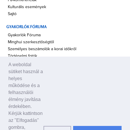
Fá-konferenciák
Kulturális események
Sajtó
GYAKORLÓK FÓRUMA
Gyakorlók Fóruma
Minghui szerkesztőségtől
Személyes beszámolók a korai időkről
Történelmi fotók
A weboldal
A TÁMOGATÁS HANGJA
sütiket használ a
Politikusok
helyes
Civil szervezetek, ENSZ
működése és a
Egyéb
felhasználói
élmény javítása
A VILÁG HÍREI
érdekében.
Kérjük kattintson
HAGYOMÁNYOS KÍNAI KULTÚRA
az "Elfogadás"
Ősi történetek
gombra,