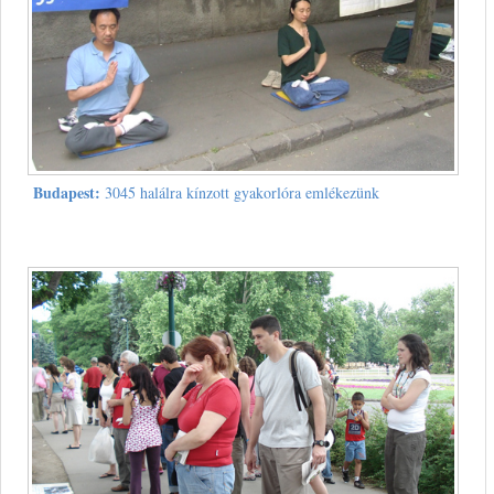
Budapest:
3045 halálra kínzott gyakorlóra emlékezünk