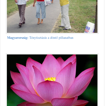
Magyarország:
Ténytisztázás a döntő pillanatban