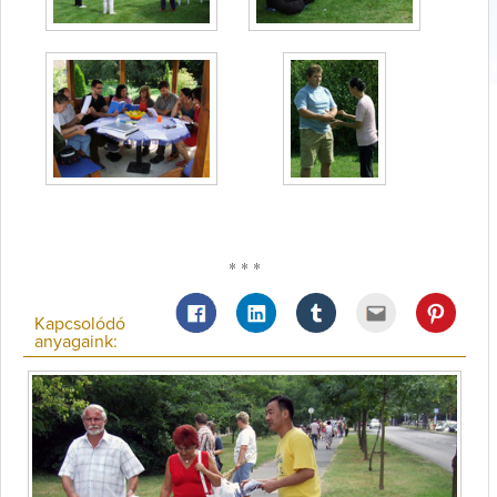
* * *
Kapcsolódó
anyagaink: