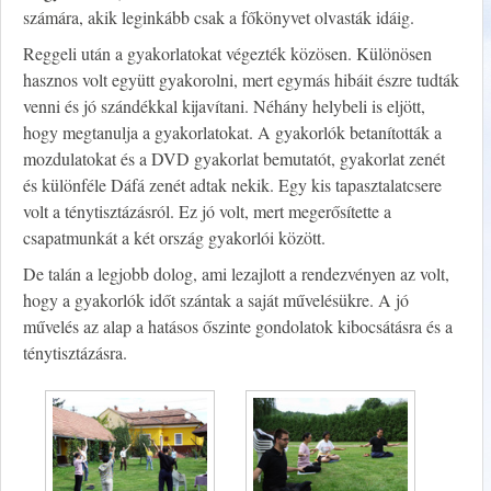
számára, akik leginkább csak a főkönyvet olvasták idáig.
Reggeli után a gyakorlatokat végezték közösen. Különösen
hasznos volt együtt gyakorolni, mert egymás hibáit észre tudták
venni és jó szándékkal kijavítani. Néhány helybeli is eljött,
hogy megtanulja a gyakorlatokat. A gyakorlók betanították a
mozdulatokat és a DVD gyakorlat bemutatót, gyakorlat zenét
és különféle Dáfá zenét adtak nekik. Egy kis tapasztalatcsere
volt a ténytisztázásról. Ez jó volt, mert megerősítette a
csapatmunkát a két ország gyakorlói között.
De talán a legjobb dolog, ami lezajlott a rendezvényen az volt,
hogy a gyakorlók időt szántak a saját művelésükre. A jó
művelés az alap a hatásos őszinte gondolatok kibocsátásra és a
ténytisztázásra.