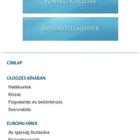
F
ÉNYKÉPKIÁLLÍTÁS
S
AJTÓKÖZLEMÉNYEK
CÍMLAP
ÜLDÖZÉS KÍNÁBAN
Halálesetek
Kínzás
Fogvatartás és bebörtönzés
Szervrablás
EURÓPAI HÍREK
Az igazság tisztázása