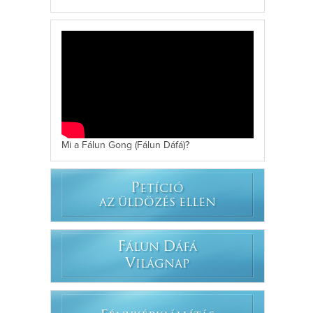
Mi a Fálun Gong (Fálun Dáfá)?
P
ETÍCIÓ
AZ ÜLDÖZÉS ELLEN
F
D
ÁLUN
ÁFÁ
V
ILÁGNAP