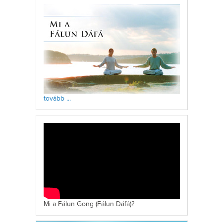
tovább ...
Mi a Fálun Gong (Fálun Dáfá)?