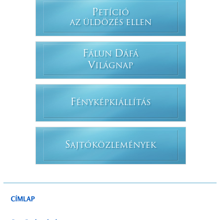
P
ETÍCIÓ
AZ ÜLDÖZÉS ELLEN
F
D
ÁLUN
ÁFÁ
V
ILÁGNAP
F
ÉNYKÉPKIÁLLÍTÁS
S
AJTÓKÖZLEMÉNYEK
CÍMLAP