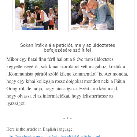
Sokan írták alá a petíciót, mely az üldöztetés
befejezésére szólít fel
Mikor egy fiatal finn férfi hallott a 8 éve tartó üldöztetés
kegyetlenségéről, sok kínai szórólapot vett magához, köztük a
„Kommunista pártról szóló kilenc kommentárt” is. Azt mondta,
hogy egy kínai kollegája rossz dolgokat mondott neki a Fálun
Gong-ról, de tudja, hogy nincs igaza. Ezért arra kéri majd,
hogy olvassa el az információkat, hogy felismerhesse az
igazságot.
* * *
Here is the article in English language:
http://en.clearharmony.net/articles/a40918-article.html