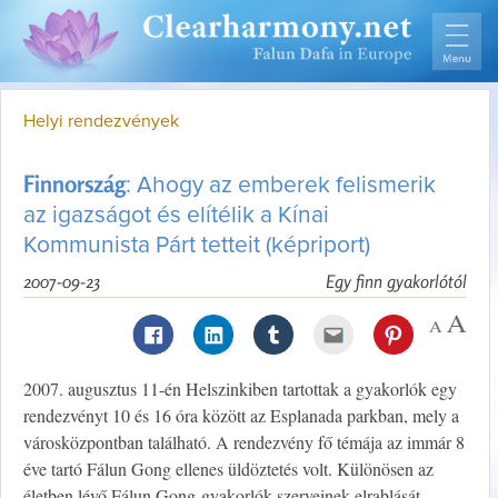
Helyi rendezvények
Finnország
: Ahogy az emberek felismerik
az igazságot és elítélik a Kínai
Kommunista Párt tetteit (képriport)
2007-09-23
Egy finn gyakorlótól
2007. augusztus 11-én Helszinkiben tartottak a gyakorlók egy
rendezvényt 10 és 16 óra között az Esplanada parkban, mely a
városközpontban található. A rendezvény fő témája az immár 8
éve tartó Fálun Gong ellenes üldöztetés volt. Különösen az
életben lévő Fálun Gong-gyakorlók szerveinek elrablását