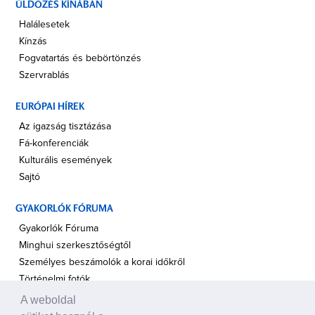
ÜLDÖZÉS KÍNÁBAN
Halálesetek
Kínzás
Fogvatartás és bebörtönzés
Szervrablás
EURÓPAI HÍREK
Az igazság tisztázása
Fá-konferenciák
Kulturális események
Sajtó
GYAKORLÓK FÓRUMA
Gyakorlók Fóruma
Minghui szerkesztőségtől
Személyes beszámolók a korai időkről
Történelmi fotók
A weboldal
A TÁMOGATÁS HANGJA