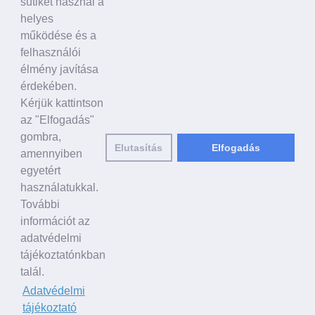
sütiket használ a
Politikusok
helyes
Civil szervezetek, ENSZ
működése és a
Egyéb
felhasználói
élmény javítása
A VILÁG HÍREI
érdekében.
Kérjük kattintson
HAGYOMÁNYOS KÍNAI KULTÚRA
az "Elfogadás"
Ősi történetek
gombra,
Elutasítás
Elfogadás
Történelmi személyek
amennyiben
Shen Yun Performing Arts
egyetért
használatukkal.
LINKEK
További
falundafa.org
információt az
hu.faluninfo.eu
adatvédelmi
minghui.org
tájékoztatónkban
pureinsight.org
talál.
Adatvédelmi
E-mail küldése a szerkesztőknek:
editor@hu.clearharmony.net
| © 2001-
tájékoztató