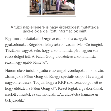
A tűző nap ellenére is nagy érdeklődést mutattak a
járókelők a kiállított információk iránt
Egy finn a plakátokat nézegetve ezt mondta az egyik
gyakorlónak: „Régebben könyveket olvastam Mao Ce-tungtól.
Tisztában vagyok vele, hogy a kommunista párt nagyon sok
rossz dolgot tett. A Fálun Gong üldöztetése a kommunista
rezsim egy újabb bűntette”.
Három olasz turista fogadta el az angol szórólapokat, mondván:
„Ismerjük a Fálun Gong-ot. Ez egy speciális csoport és a tagjai
nagyon rendesek. Tudjuk, hogy a KKP sok rossz dolgot tett és
hogy üldözteti a Fálun Gong-ot”. Kezet fogtak a gyakorlókkal,
mielőtt elmentek és ezt mondták: „Az üldöztetés hamarosan
befejeződik.”