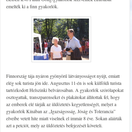
emelték ki a finn gyakorlók.
Finnország tája nyáron gyönyörű látványosságot nyújt, emiatt
elég sok turista jön ide. Augusztus 11-én is sok külföldi turista
tartózkodott Helszinki belvárosában. A gyakorlók szórólapokat
osztogattak, transzparenseket és plakátokat állítottak fel, hogy
az emberek elé tárják az üldöztetés kegyetlenségét, melyet a
gyakorlók Kínában az „Igazságosság, Jóság és Tolerancia”
elveibe vetett hite miatt viselnek el immár 8 éve. Sokan aláírták
azt a petciót, mely az üldöztetés befejezését követeli.