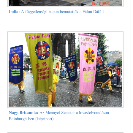
India:
A függetlenségi napon bemutatják a Fálun Dáfá-t
Nagy-Britannia:
Az Mennyei Zenekar a lovasfelvonuláson
Edinburgh-ben (képriport)