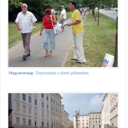
Magyarország:
Ténytisztázás a döntő pillanatban