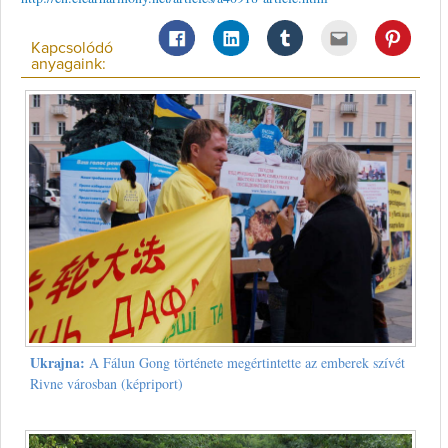
Kapcsolódó
anyagaink:
Ukrajna:
A Fálun Gong története megértintette az emberek szívét
Rivne városban (képriport)