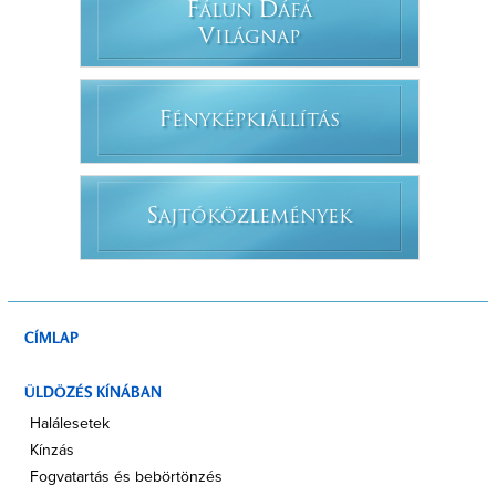
F
D
ÁLUN
ÁFÁ
V
ILÁGNAP
F
ÉNYKÉPKIÁLLÍTÁS
S
AJTÓKÖZLEMÉNYEK
CÍMLAP
ÜLDÖZÉS KÍNÁBAN
Halálesetek
Kínzás
Fogvatartás és bebörtönzés