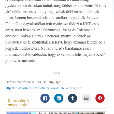
gyakorlatokat és sokan tudtak meg többet az üldöztetésről is. A
járókelők nem csak, hogy meg voltak döbbenve a hallottak
miatt, hanem bosszankodtak is, amikor megtudták, hogy a
Fálun Gong-gyakorlókat már nyolc éve üldözi a KKP csak
azért, mert hisznek az "Őszinteség, Jóság és Tolerancia"
elveiben. Sokan aláírták a petíciót, mellyel elítélték az
üldöztetést és felszólították a KKP-t, hogy azonnal fejezze be a
kegyetlen üldöztetést. Néhány turista barátainak akart
információkat továbbadni, hogy evvel ők is felismerjék a KKP
gonosz természetét.
* * *
Here is the article in English language:
http://en.clearharmony.net/articles/a40567-article.html
Kapcsolódó
anyagaink: