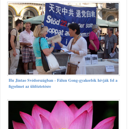
Hu Jintao Svédországban - Fálun Gong-gyakorlók hívják fel a
figyelmet az üldöztetésre