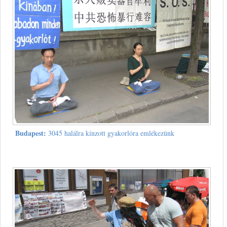
Budapest:
3045 halálra kínzott gyakorlóra emlékezünk