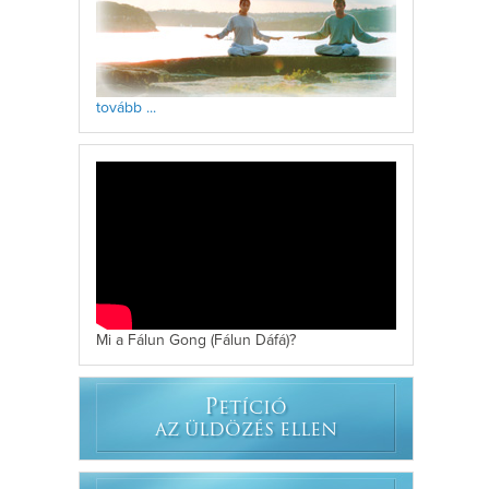
tovább ...
Mi a Fálun Gong (Fálun Dáfá)?
P
ETÍCIÓ
AZ ÜLDÖZÉS ELLEN