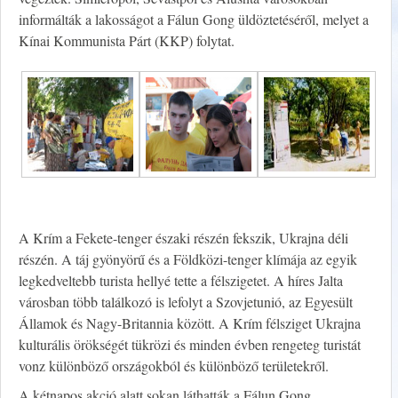
informálták a lakosságot a Fálun Gong üldöztetéséről, melyet a
Kínai Kommunista Párt (KKP) folytat.
A Krím a Fekete-tenger északi részén fekszik, Ukrajna déli
részén. A táj gyönyörű és a Földközi-tenger klímája az egyik
legkedveltebb turista hellyé tette a félszigetet. A híres Jalta
városban több találkozó is lefolyt a Szovjetunió, az Egyesült
Államok és Nagy-Britannia között. A Krím félsziget Ukrajna
kulturális örökségét tükrözi és minden évben rengeteg turistát
vonz különböző országokból és különböző területekről.
A kétnapos akció alatt sokan láthatták a Fálun Gong