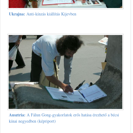
Ukrajna:
Anti-kínzás kiállítás Kijevben
Ausztria:
A Fálun Gong-gyakorlatok erős hatása érezhető a bécsi
kínai negyedben (képriport)