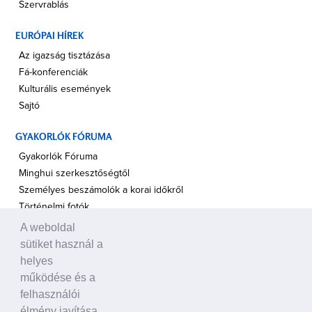
Szervrablás
EURÓPAI HÍREK
Az igazság tisztázása
Fá-konferenciák
Kulturális események
Sajtó
GYAKORLÓK FÓRUMA
Gyakorlók Fóruma
Minghui szerkesztőségtől
Személyes beszámolók a korai időkről
Történelmi fotók
A weboldal
A TÁMOGATÁS HANGJA
sütiket használ a
Politikusok
helyes
Civil szervezetek, ENSZ
működése és a
Egyéb
felhasználói
élmény javítása