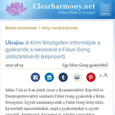
Békés tüntetések
|
Helyi rendezvények
Ukrajna:
A Krím félszigeten informálják a
gyakorlók a lakosokat a Fálun Gong
üldöztetéséről (képriport)
2007-08-03
Egy Fálun Gong-gyakorlótól
Július 7-én és 8-án jöttek össze a Kramatorskból, Kijevből és
Dnepropertrovskból származó Fálun Gong-gyakorlók a Krím
félszigeten. Együtt tanulmányozták a Fálun Gong könyveket,
kicserélték tapasztalataikat, majd a gyakorlatokat is együtt
végezték. Simferopol, Sevastpol és Alushta városokban