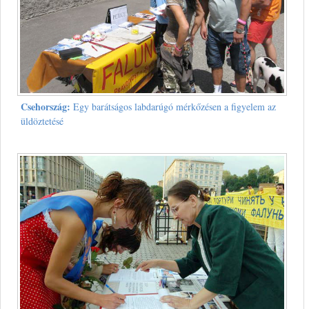
Csehország:
Egy barátságos labdarúgó mérkőzésen a figyelem az
üldöztetésé