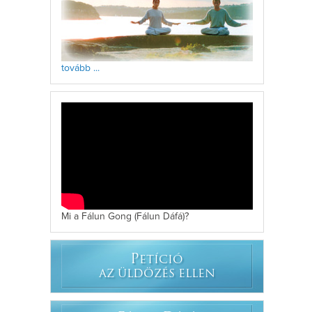
tovább ...
Mi a Fálun Gong (Fálun Dáfá)?
P
ETÍCIÓ
AZ ÜLDÖZÉS ELLEN