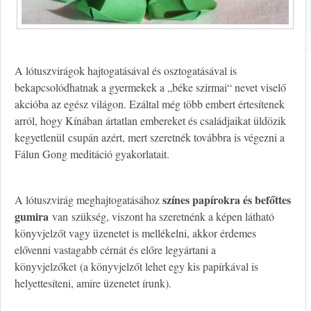
A lótuszvirágok hajtogatásával és osztogatásával is
bekapcsolódhatnak a gyermekek a „béke szirmai“ nevet viselő
akcióba az egész világon. Ezáltal még több embert értesítenek
arról, hogy Kínában ártatlan embereket és családjaikat üldözik
kegyetlenül csupán azért, mert szeretnék továbbra is végezni a
Fálun Gong meditáció gyakorlatait.
színes papírokra és befőttes
A lótuszvirág meghajtogatásához
gumira
van szükség, viszont ha szeretnénk a képen látható
könyvjelzőt vagy üzenetet is mellékelni, akkor érdemes
elővenni vastagabb cérnát és előre legyártani a
könyvjelzőket (a könyvjelzőt lehet egy kis papírkával is
helyettesíteni, amire üzenetet írunk).