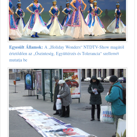
Egyesült Államok:
A „Holiday Wonders“ NTDTV-Show magától
értetődően az „Őszinteség, Együttérzés és Tolerancia“ szellemét
mutatja be