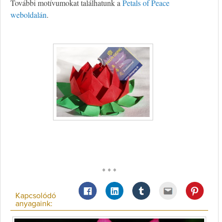
További motívumokat találhatunk a
Petals of Peace
weboldalán
.
* * *
Kapcsolódó
anyagaink: