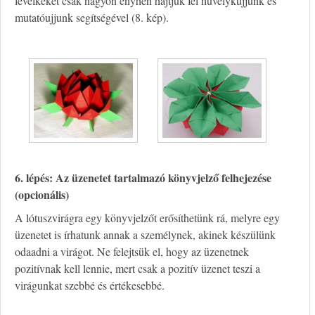
levélkéket csak nagyon enyhén hajtjuk fel hüvelykujjunk és
mutatóujjunk segítségével (8. kép).
6. lépés: Az üzenetet tartalmazó könyvjelző felhejezése
(opcionális)
A lótuszvirágra egy könyvjelzőt erősíthetünk rá, melyre egy
üzenetet is írhatunk annak a személynek, akinek készülünk
odaadni a virágot. Ne felejtsük el, hogy az üzenetnek
pozitívnak kell lennie, mert csak a pozitív üzenet teszi a
virágunkat szebbé és értékesebbé.