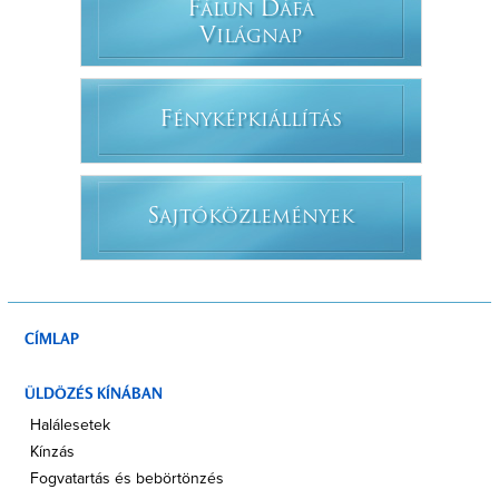
F
D
ÁLUN
ÁFÁ
V
ILÁGNAP
F
ÉNYKÉPKIÁLLÍTÁS
S
AJTÓKÖZLEMÉNYEK
CÍMLAP
ÜLDÖZÉS KÍNÁBAN
Halálesetek
Kínzás
Fogvatartás és bebörtönzés