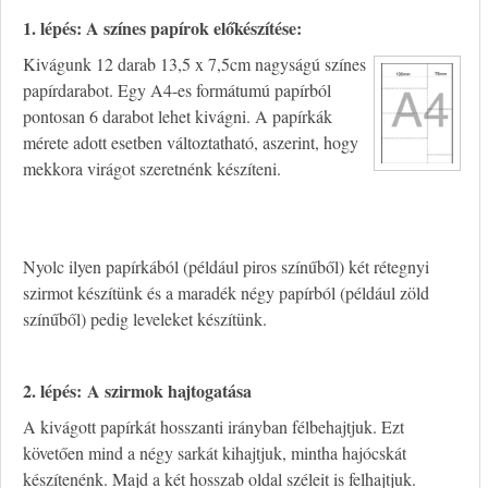
1. lépés: A színes papírok előkészítése:
Kivágunk 12 darab 13,5 x 7,5cm nagyságú színes
papírdarabot. Egy A4-es formátumú papírból
pontosan 6 darabot lehet kivágni. A papírkák
mérete adott esetben változtatható, aszerint, hogy
mekkora virágot szeretnénk készíteni.
Nyolc ilyen papírkából (például piros színűből) két rétegnyi
szirmot készítünk és a maradék négy papírból (például zöld
színűből) pedig leveleket készítünk.
2. lépés: A szirmok hajtogatása
A kivágott papírkát hosszanti irányban félbehajtjuk. Ezt
követően mind a négy sarkát kihajtjuk, mintha hajócskát
készítenénk. Majd a két hosszab oldal széleit is felhajtjuk.