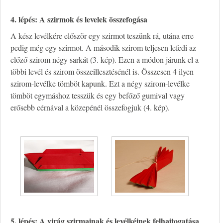
4. lépés: A szirmok és levelek összefogása
A kész levélkére először egy szirmot teszünk rá, utána erre
pedig még egy szirmot. A második szirom teljesen lefedi az
előző szirom négy sarkát (3. kép). Ezen a módon járunk el a
többi levél és szirom összeillesztésénél is. Összesen 4 ilyen
szirom-levélke tömböt kapunk. Ezt a négy szirom-levélke
tömböt egymáshoz tesszük és egy befőző gumival vagy
erősebb cérnával a közepénél összefogjuk (4. kép).
5. lépés: A virág szirmainak és levélkéinek felhajtogatása