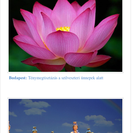
Budapest:
Ténymegtisztázás a szilveszteri ünnepek alatt