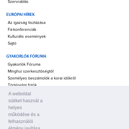
Szervrablás
EURÓPAI HÍREK
Az igazság tisztázása
Fá-konferenciák
Kulturális események
Sajtó
GYAKORLÓK FÓRUMA
Gyakorlók Fóruma
Minghui szerkesztőségtől
Személyes beszámolók a korai időkről
Történelmi fotók
A weboldal
A TÁMOGATÁS HANGJA
sütiket használ a
Politikusok
helyes
Civil szervezetek, ENSZ
működése és a
Egyéb
felhasználói
élmény javítása