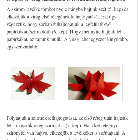
A szirom-levélke tömböt nyolc irányba hajtjuk szét (5. kép) és
elkezdjük a virág első rétegének felhajtogatását. Ezt úgy
végezzük, hogy sorban felhajtogatjuk a legfelül fekvő
papírkákat (szirmokat) (6. kép). Hogy mennyire hajtjuk fel a
papírkákat, az rajtunk múlik. A virág lehet egyszer kinyíltabb,
egyszer zártabb.
Folytatjuk a szirmok felhajtogatását, az első réteg után hajtsuk
fel a második réteg szirmait is (7. kép). Ha a két rétegnyi
szirom fel van hajtva, elkezdjük a levélkéket is széthajtani. A