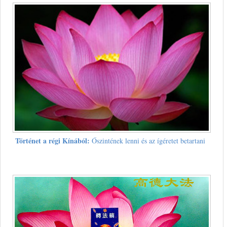
Történet a régi Kínából:
Őszintének lenni és az ígéretet betartani