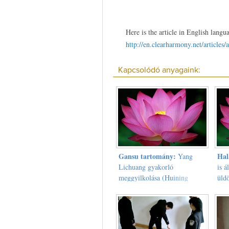
Here is the article in English langu
http://en.clearharmony.net/articles/
Kapcsolódó anyagaink:
Gansu tartomány:
Hal
Yang
Lichuang gyakorló
is á
meggyilkolása (Huining
üld
körzet)
Fuj