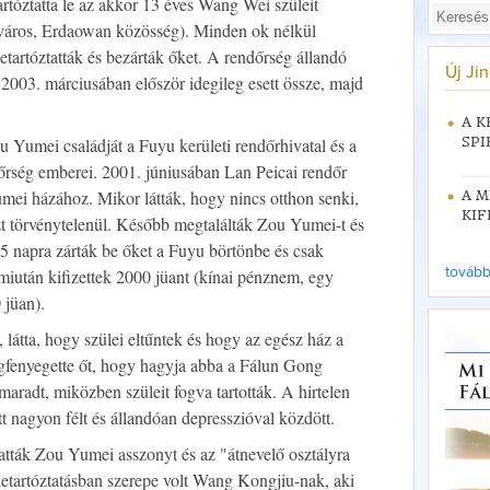
rtóztatta le az akkor 13 éves Wang Wei szüleit
város, Erdaowan közösség). Minden ok nélkül
letartóztatták és bezárták őket. A rendőrség állandó
Új Ji
003. márciusában először idegileg esett össze, majd
A K
u Yumei családját a Fuyu kerületi rendőrhivatal és a
SPI
rség emberei. 2001. júniusában Lan Peicai rendőr
ei házához. Mikor látták, hogy nincs otthon senki,
A M
KIF
azt törvénytelenül. Később megtalálták Zou Yumei-t és
. 15 napra zárták be őket a Fuyu börtönbe és csak
iután kifizettek 2000 jüant (kínai pénznem, egy
tovább 
 jüan).
átta, hogy szülei eltűntek és hogy az egész ház a
megfenyegette őt, hogy hagyja abba a Fálun Gong
radt, miközben szüleit fogva tartották. A hirtelen
tt nagyon félt és állandóan depresszióval közdött.
ztatták Zou Yumei asszonyt és az "átnevelő osztályra
letartóztatásban szerepe volt Wang Kongjiu-nak, aki