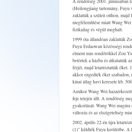
A rendőrség 2001. júniusában ta
(Heilongjiang tartomány, Fuyu 
zaklatták a szüleit otthon, majd 
megfélemlítése miatt Wang Wei 2
fizikailag és végül meghalt.
1999 óta állandóan zaklatták Zo
Fuyu Erdaowan közösségi rendő
elment más rendőrökkel Zou Yum
betörtek a házba és átkutatták 
férjét, majd letartóztatták őket
akkor engedték őket szabadon, m
kínai átlag havi keresete kb. 500
Amikor Wang Wei hazaérkezett, l
feje tetején állt. A rendőrség 
gyakorlását. Wang Wei magára ma
változás és az elszigeteltség mia
2002. április 22-én újra letartó
(1)" küldték Fuyu kerületbe. A 