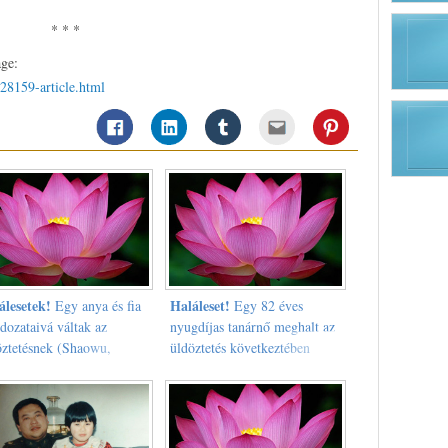
* * *
age:
a28159-article.html
álesetek!
Haláleset!
Egy anya és fia
Egy 82 éves
ldozataivá váltak az
nyugdíjas tanárnő meghalt az
öztetésnek (Shaowu,
üldöztetés következtében
ian tartomány)
(Chengdu, Sichuan
tartomány)