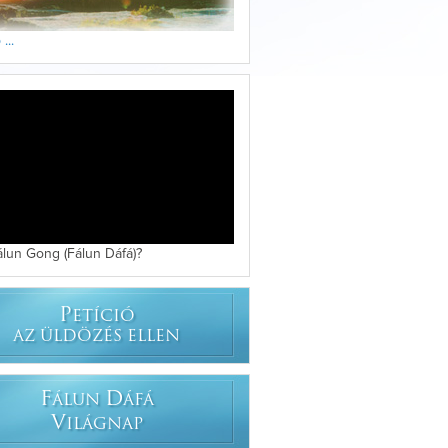
...
álun Gong (Fálun Dáfá)?
P
ETÍCIÓ
AZ ÜLDÖZÉS ELLEN
F
D
ÁLUN
ÁFÁ
V
ILÁGNAP