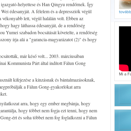
igazgató-helyettese és Han Qingyu rendőrnek. Így
 Wei édesanyját. A félelem és a depressziók végül
tovább 
ra vékonyabb lett, végül halálán volt. Ebben az
, hogy hagy láthassa édesanyját, de a rendőrség
 Zou Yumei szabadon bocsátását követelte, a rendőrség
szony írja alá a "garancia-magyarázatot (2)" és hogy
sátották, már késő volt... 2003. márciusában
nai Kommunista Párt által indított Fálun Gong
Mi a F
asznált kifejezése a kínzásnak és bántalmazásoknak,
 megpróbálják a Fálun Gong-gyakorlókat arra
üket.
 nyilatkozat arra, hogy egy ember megbánja, hogy
arantálja, hogy többet nem fogja ezt tenni, hogy nem
 Gong-ért és soha többet nem fog foglalkozni a Fálun