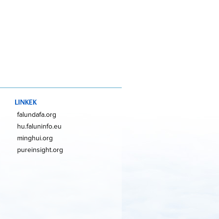
LINKEK
falundafa.org
hu.faluninfo.eu
minghui.org
pureinsight.org