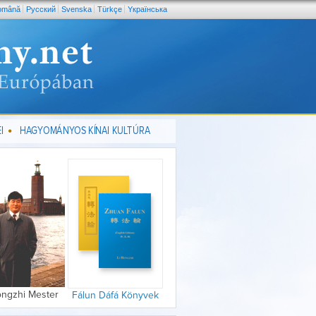
omână
Pусский
Svenska
Türkçe
Yкраїнська
I
HAGYOMÁNYOS KÍNAI KULTÚRA
ongzhi Mester
Fálun Dáfá Könyvek