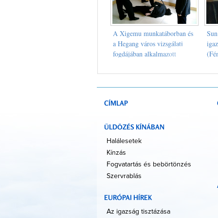
A Xigemu munkatáborban és
Sun
a Hegang város vizsgálati
igaz
fogdájában alkalmazott
(Fé
kínzási módszerek bemutatása
(Heilongjiang tartomány,
Fényképek)
CÍMLAP
ÜLDÖZÉS KÍNÁBAN
Halálesetek
Kínzás
Fogvatartás és bebörtönzés
Szervrablás
EURÓPAI HÍREK
Az igazság tisztázása