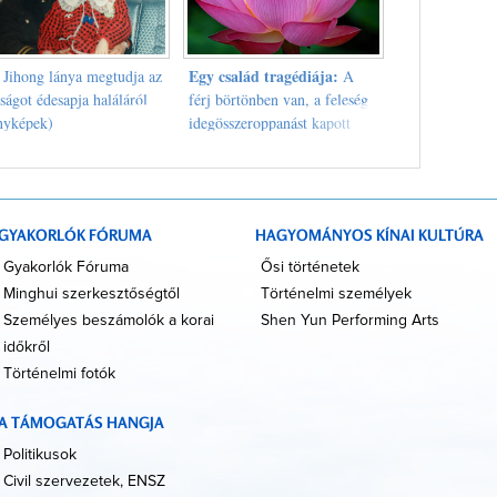
Egy család tragédiája:
 Jihong lánya megtudja az
A
ságot édesapja haláláról
férj börtönben van, a feleség
nyképek)
idegösszeroppanást kapott
(Peking, Telefonszámok)
GYAKORLÓK FÓRUMA
HAGYOMÁNYOS KÍNAI KULTÚRA
Gyakorlók Fóruma
Ősi történetek
Minghui szerkesztőségtől
Történelmi személyek
Személyes beszámolók a korai
Shen Yun Performing Arts
időkről
Történelmi fotók
A TÁMOGATÁS HANGJA
Politikusok
Civil szervezetek, ENSZ