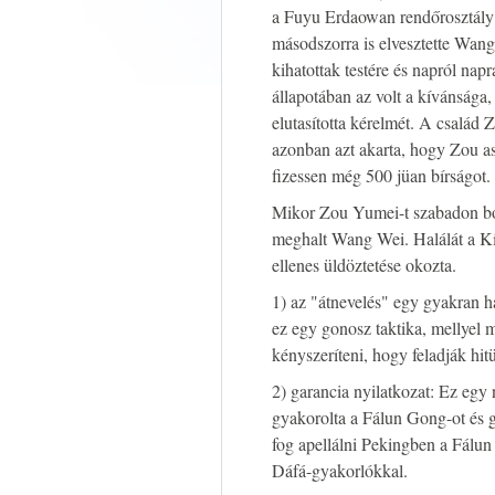
a Fuyu Erdaowan rendőrosztály 
másodszorra is elvesztette Wang
kihatottak testére és napról nap
állapotában az volt a kívánsága
elutasította kérelmét. A család
azonban azt akarta, hogy Zou as
fizessen még 500 jüan bírságot.
Mikor Zou Yumei-t szabadon boc
meghalt Wang Wei. Halálát a Kí
ellenes üldöztetése okozta.
1) az "átnevelés" egy gyakran h
ez egy gonosz taktika, mellyel
kényszeríteni, hogy feladják hit
2) garancia nyilatkozat: Ez egy
gyakorolta a Fálun Gong-ot és g
fog apellálni Pekingben a Fálun
Dáfá-gyakorlókkal.