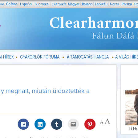
ски
Čeština
Español
Suomeksi
Ελληνικά
Magyar
Italiano
Latviešu
Norsk
Polska
R
I HÍREK
GYAKORLÓK FÓRUMA
A TÁMOGATÁS HANGJA
A VILÁG HÍRE
y meghalt, miután üldöztették a
Li H