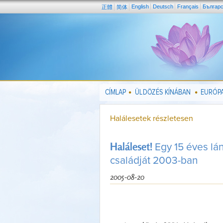
English
Deutsch
Français
Българ
正體
简体
CÍMLAP
ÜLDÖZÉS KÍNÁBAN
EURÓPA
Halálesetek részletesen
Haláleset!
Egy 15 éves lán
családját 2003-ban
2005-08-20