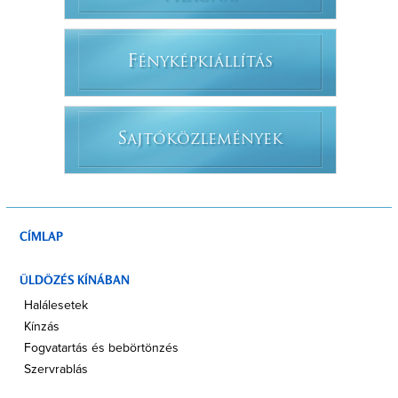
F
ÉNYKÉPKIÁLLÍTÁS
S
AJTÓKÖZLEMÉNYEK
CÍMLAP
ÜLDÖZÉS KÍNÁBAN
Halálesetek
Kínzás
Fogvatartás és bebörtönzés
Szervrablás