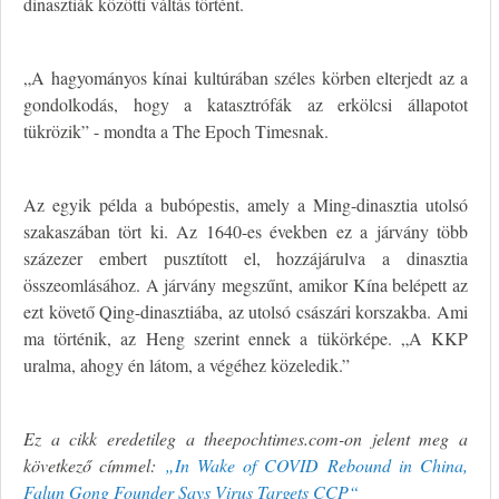
dinasztiák közötti váltás történt.
„A hagyományos kínai kultúrában széles körben elterjedt az a
gondolkodás, hogy a katasztrófák az erkölcsi állapotot
tükrözik” - mondta a The Epoch Timesnak.
Az egyik példa a bubópestis, amely a Ming-dinasztia utolsó
szakaszában tört ki. Az 1640-es években ez a járvány több
százezer embert pusztított el, hozzájárulva a dinasztia
összeomlásához. A járvány megszűnt, amikor Kína belépett az
ezt követő Qing-dinasztiába, az utolsó császári korszakba. Ami
ma történik, az Heng szerint ennek a tükörképe. „A KKP
uralma, ahogy én látom, a végéhez közeledik.”
Ez a cikk eredetileg a theepochtimes.com-on jelent meg a
következő címmel:
„In Wake of COVID Rebound in China,
Falun Gong Founder Says Virus Targets CCP
“