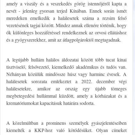
amely a viszály és a veszekedés görög istennőjéről kapta a
nevét - jelenleg gyorsan terjed Kínában. Ennek során ismét
meredeken emelkedik a halálesetek száma a rezsim felső
vezetésének tagjai között. Mindez annak ellenére történik, hogy
ők különleges hozzáféréssel rendelkeznek az orvosi ellátáshoz
és a gyógyszerekhez, amit az átlagpolgároktól megtagadnak.
A legújabb hullám halálos áldozatai között több tucat kínai
tisztviselő, felsővezető, kiemelkedő akadémikus és tudós van.
Néhányan közülük mindössze húsz vagy harminc évesek. A
halálesetek sorozata emlékeztet a 2022. december végi
halálesetekre, amikor az ország egy újabb tömeges
megbetegedési hullámmal küzdött, amely a kórházakat és a
krematóriumokat kapacitásuk határára sodorta.
A közelmúltban a prominens személyek gyászjelentéseiben
kiemelték a KKP-hoz való kötődésüket. Olyan címeket