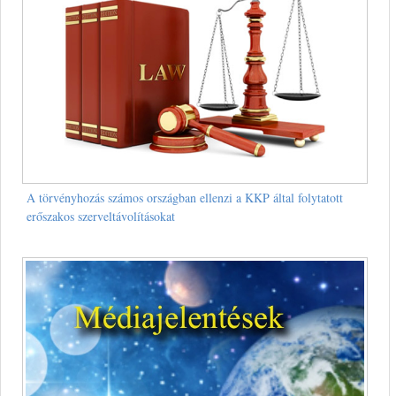
A törvényhozás számos országban ellenzi a KKP által folytatott
erőszakos szerveltávolításokat