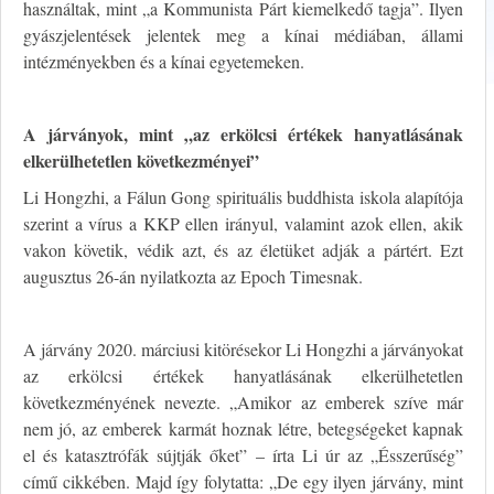
használtak, mint „a Kommunista Párt kiemelkedő tagja”. Ilyen
gyászjelentések jelentek meg a kínai médiában, állami
intézményekben és a kínai egyetemeken.
A járványok, mint „az erkölcsi értékek hanyatlásának
elkerülhetetlen következményei”
Li Hongzhi, a Fálun Gong spirituális buddhista iskola alapítója
szerint a vírus a KKP ellen irányul, valamint azok ellen, akik
vakon követik, védik azt, és az életüket adják a pártért. Ezt
augusztus 26-án nyilatkozta az Epoch Timesnak.
A járvány 2020. márciusi kitörésekor Li Hongzhi a járványokat
az erkölcsi értékek hanyatlásának elkerülhetetlen
következményének nevezte. „Amikor az emberek szíve már
nem jó, az emberek karmát hoznak létre, betegségeket kapnak
el és katasztrófák sújtják őket” – írta Li úr az „Ésszerűség”
című cikkében. Majd így folytatta: „De egy ilyen járvány, mint