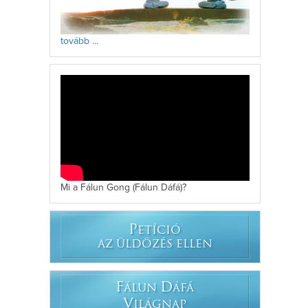
tovább ...
Mi a Fálun Gong (Fálun Dáfá)?
P
ETÍCIÓ
AZ ÜLDÖZÉS ELLEN
F
D
ÁLUN
ÁFÁ
V
ILÁGNAP