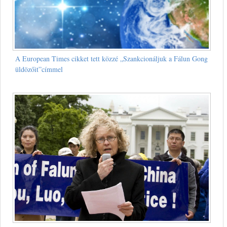
A European Times cikket tett közzé „Szankcionáljuk a Fálun Gong
üldözőit”címmel