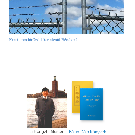
Kínai „rendőrőrs” közvetlenül Bécsben?
Li Hongzhi Mester
Fálun Dáfá Könyvek