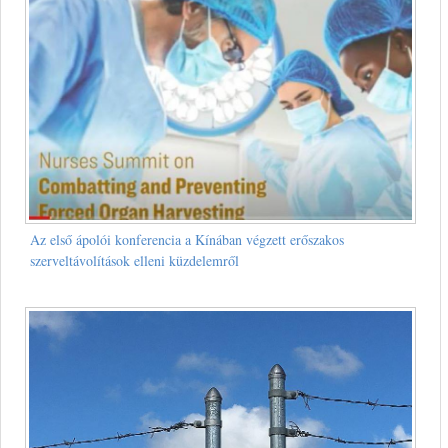
Az első ápolói konferencia a Kínában végzett erőszakos
szerveltávolítások elleni küzdelemről