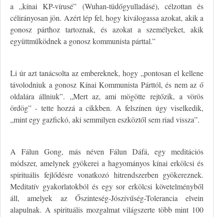
a „kínai KP-vírusé” (Wuhan-tüdőgyulladásé), célzottan és
célirányosan jön. Azért lép fel, hogy kiválogassa azokat, akik a
gonosz párthoz tartoznak, és azokat a személyeket, akik
együttműködnek a gonosz kommunista párttal.”
Li úr azt tanácsolta az embereknek, hogy „pontosan el kellene
távolodniuk a gonosz Kínai Kommunista Párttól, és nem az ő
oldalára állniuk”. „Mert az, ami mögötte rejtőzik, a vörös
ördög” - tette hozzá a cikkben. A felszínen úgy viselkedik,
„mint egy gazfickó, aki semmilyen eszköztől sem riad vissza”.
A Fálun Gong, más néven Fálun Dáfá, egy meditációs
módszer, amelynek gyökerei a hagyományos kínai erkölcsi és
spirituális fejlődésre vonatkozó hitrendszerben gyökereznek.
Meditatív gyakorlatokból és egy sor erkölcsi követelményből
áll, amelyek az Őszinteség-Jószívűség-Tolerancia elvein
alapulnak. A spirituális mozgalmat világszerte több mint 100