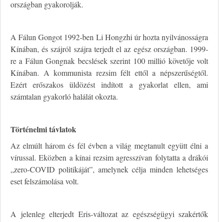
országban gyakorolják.
A Fálun Gongot 1992-ben Li Hongzhi úr hozta nyilvánosságra
Kínában, és szájról szájra terjedt el az egész országban. 1999-
re a Fálun Gongnak becslések szerint 100 millió követője volt
Kínában. A kommunista rezsim félt ettől a népszerűségtől.
Ezért erőszakos üldözést indított a gyakorlat ellen, ami
számtalan gyakorló halálát okozta.
Történelmi távlatok
Az elmúlt három és fél évben a világ megtanult együtt élni a
vírussal. Eközben a kínai rezsim agresszívan folytatta a drákói
„zero-COVID politikáját”, amelynek célja minden lehetséges
eset felszámolása volt.
A jelenleg elterjedt Eris-változat az egészségügyi szakértők