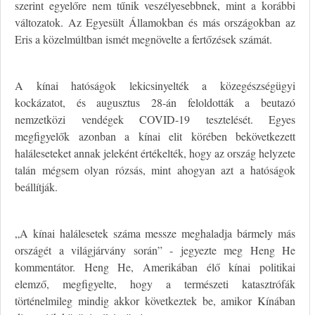
szerint egyelőre nem tűnik veszélyesebbnek, mint a korábbi
változatok. Az Egyesült Államokban és más országokban az
Eris a közelmúltban ismét megnövelte a fertőzések számát.
A kínai hatóságok lekicsinyelték a közegészségügyi
kockázatot, és augusztus 28-án feloldották a beutazó
nemzetközi vendégek COVID-19 tesztelését. Egyes
megfigyelők azonban a kínai elit körében bekövetkezett
haláleseteket annak jeleként értékelték, hogy az ország helyzete
talán mégsem olyan rózsás, mint ahogyan azt a hatóságok
beállítják.
„A kínai halálesetek száma messze meghaladja bármely más
országét a világjárvány során” - jegyezte meg Heng He
kommentátor. Heng He, Amerikában élő kínai politikai
elemző, megfigyelte, hogy a természeti katasztrófák
történelmileg mindig akkor következtek be, amikor Kínában