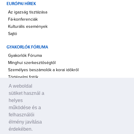
EURÓPAI HÍREK
Az igazság tisztázása
Fá-konferenciák
Kulturális események
Sajtó
GYAKORLÓK FÓRUMA
Gyakorlók Fóruma
Minghui szerkesztőségtől
Személyes beszámolók a korai időkről
Történelmi fotók
A weboldal
A TÁMOGATÁS HANGJA
sütiket használ a
Politikusok
helyes
Civil szervezetek, ENSZ
működése és a
Egyéb
felhasználói
élmény javítása
A VILÁG HÍREI
érdekében.