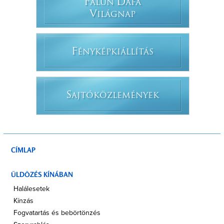
F
D
ÁLUN
ÁFÁ
V
ILÁGNAP
F
ÉNYKÉPKIÁLLÍTÁS
S
AJTÓKÖZLEMÉNYEK
CÍMLAP
ÜLDÖZÉS KÍNÁBAN
Halálesetek
Kínzás
Fogvatartás és bebörtönzés