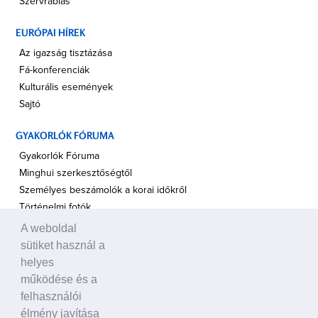
Szervrablás
EURÓPAI HÍREK
Az igazság tisztázása
Fá-konferenciák
Kulturális események
Sajtó
GYAKORLÓK FÓRUMA
Gyakorlók Fóruma
Minghui szerkesztőségtől
Személyes beszámolók a korai időkről
Történelmi fotók
A weboldal
A TÁMOGATÁS HANGJA
sütiket használ a
Politikusok
helyes
Civil szervezetek, ENSZ
működése és a
Egyéb
felhasználói
élmény javítása