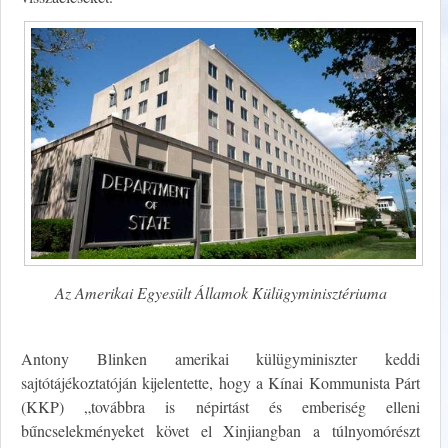
Az Amerikai Egyesült Államok Külügyminisztériuma
Antony Blinken amerikai külügyminiszter keddi
sajtótájékoztatóján kijelentette, hogy a Kínai Kommunista Párt
(KKP) „továbbra is népirtást és emberiség elleni
bűncselekményeket követ el Xinjiangban a túlnyomórészt