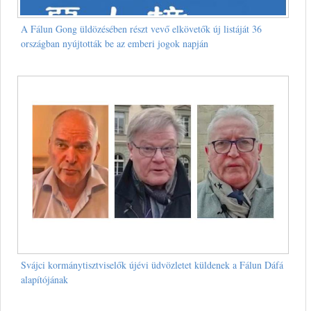
A Fálun Gong üldözésében részt vevő elkövetők új listáját 36
országban nyújtották be az emberi jogok napján
Svájci kormánytisztviselők újévi üdvözletet küldenek a Fálun Dáfá
alapítójának