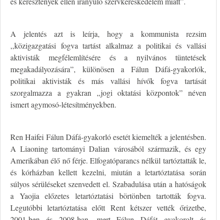
és keresztények ellen irányuló szervkereskedelem miatt”.
A jelentés azt is leírja, hogy a kommunista rezsim
,,közigazgatási fogva tartást alkalmaz a politikai és vallási
aktivisták megfélemlítésére és a nyilvános tüntetések
megakadályozására”, különösen a Fálun Dáfá-gyakorlók,
politikai aktivisták és más vallási hívők fogva tartását
szorgalmazza a gyakran „jogi oktatási központok” néven
ismert agymosó-létesítményekben.
Ren Haifei Fálun Dáfá-gyakorló esetét kiemelték a jelentésben.
A Liaoning tartományi Dalian városából származik, és egy
Amerikában élő nő férje. Elfogatóparancs nélkül tartóztatták le,
és kórházban kellett kezelni, miután a letartóztatása során
súlyos sérüléseket szenvedett el. Szabadulása után a hatóságok
a Yaojia előzetes letartóztatási börtönben tartották fogva.
Legutóbbi letartóztatása előtt Rent kétszer vették őrizetbe,
2001-ben és 2008-ban, mert Fálun Dáfát gyakorolt és