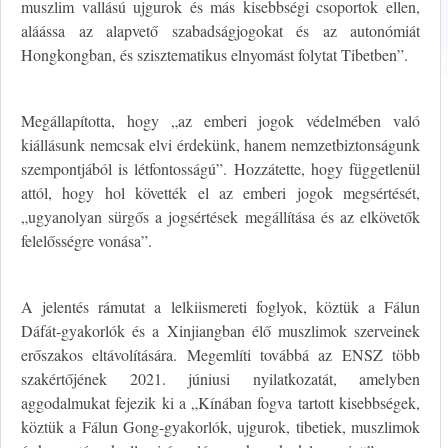
muszlim vallású ujgurok és más kisebbségi csoportok ellen,
aláássa az alapvető szabadságjogokat és az autonómiát
Hongkongban, és szisztematikus elnyomást folytat Tibetben”.
Megállapította, hogy „az emberi jogok védelmében való
kiállásunk nemcsak elvi érdekünk, hanem nemzetbiztonságunk
szempontjából is létfontosságú”. Hozzátette, hogy függetlenül
attól, hogy hol követték el az emberi jogok megsértését,
„ugyanolyan sürgős a jogsértések megállítása és az elkövetők
felelősségre vonása”.
A jelentés rámutat a lelkiismereti foglyok, köztük a Fálun
Dáfát-gyakorlók és a Xinjiangban élő muszlimok szerveinek
erőszakos eltávolítására. Megemlíti továbbá az ENSZ több
szakértőjének 2021. júniusi nyilatkozatát, amelyben
aggodalmukat fejezik ki a „Kínában fogva tartott kisebbségek,
köztük a Fálun Gong-gyakorlók, ujgurok, tibetiek, muszlimok