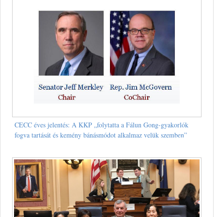
CECC éves jelentés: A KKP „folytatta a Fálun Gong-gyakorlók
fogva tartását és kemény bánásmódot alkalmaz velük szemben”