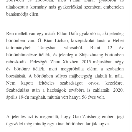
tiltakozott a kormány más gyakorlókkal szembeni embertelen
bánásmódja ellen.
Ren mellett van egy másik Fálun Dáfá-gyakorló is, aki jelenleg
börtönben van. Ő Bian Lichao, középiskolai tanár a Hebei
tartománybeli Tangshan városából. Biant 12 év
börtönbüntetésre ítélték, és jelenleg a Shijiazhuang börtönben
raboskodik. Feleségét, Zhou Xiuzhent 2015 májusában négy
év börtönre ítélték, mert megpróbálta elérni a szabadon
bocsátását. A börtönben súlyos májbetegség alakult ki nála.
Nem kapott feltételes szabadságot orvosi kezelésre.
Szabadulása után a hatóságok továbbra is zaklatták. 2020.
április 19-én meghalt, miután vért hányt. 56 éves volt.
A jelentés azt is megemlíti, hogy Gao Zhisheng emberi jogi
ügyvédet még mindig egy kínai börtönben tartják fogva.