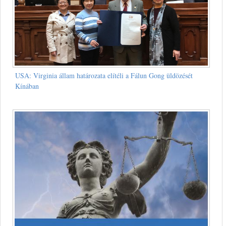
USA: Virginia állam határozata elítéli a Fálun Gong üldözését
Kínában