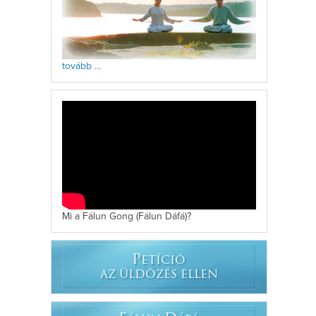
tovább ...
Mi a Fálun Gong (Fálun Dáfá)?
P
ETÍCIÓ
AZ ÜLDÖZÉS ELLEN