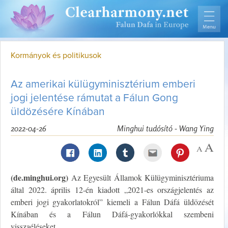
Kormányok és politikusok
Az amerikai külügyminisztérium emberi
jogi jelentése rámutat a Fálun Gong
üldözésére Kínában
2022-04-26
Minghui tudósító - Wang Ying
(de.minghui.org)
Az Egyesült Államok Külügyminisztériuma
által 2022. április 12-én kiadott „2021-es országjelentés az
emberi jogi gyakorlatokról” kiemeli a Fálun Dáfá üldözését
Kínában és a Fálun Dáfá-gyakorlókkal szembeni
visszaéléseket.