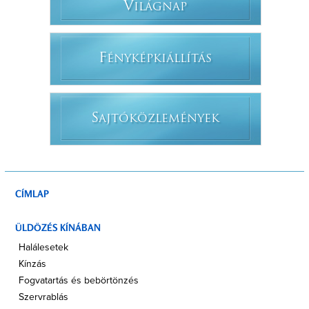
V
ILÁGNAP
F
ÉNYKÉPKIÁLLÍTÁS
S
AJTÓKÖZLEMÉNYEK
CÍMLAP
ÜLDÖZÉS KÍNÁBAN
Halálesetek
Kínzás
Fogvatartás és bebörtönzés
Szervrablás