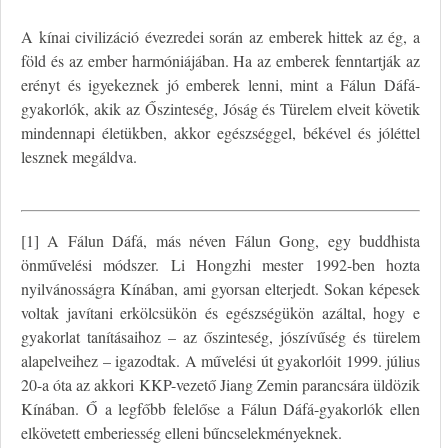
A kínai civilizáció évezredei során az emberek hittek az ég, a
föld és az ember harmóniájában. Ha az emberek fenntartják az
erényt és igyekeznek jó emberek lenni, mint a Fálun Dáfá-
gyakorlók, akik az Őszinteség, Jóság és Türelem elveit követik
mindennapi életükben, akkor egészséggel, békével és jóléttel
lesznek megáldva.
[1] A Fálun Dáfá, más néven Fálun Gong, egy buddhista
önművelési módszer. Li Hongzhi mester 1992-ben hozta
nyilvánosságra Kínában, ami gyorsan elterjedt. Sokan képesek
voltak javítani erkölcsükön és egészségükön azáltal, hogy e
gyakorlat tanításaihoz – az őszinteség, jószívűség és türelem
alapelveihez – igazodtak. A művelési út gyakorlóit 1999. július
20-a óta az akkori KKP-vezető Jiang Zemin parancsára üldözik
Kínában. Ő a legfőbb felelőse a Fálun Dáfá-gyakorlók ellen
elkövetett emberiesség elleni bűncselekményeknek.