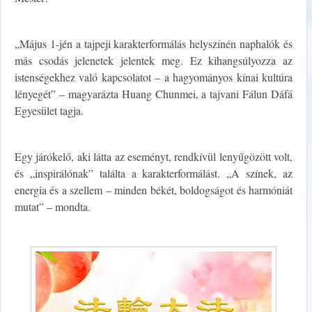
„Május 1-jén a tajpeji karakterformálás helyszínén naphalók és
más csodás jelenetek jelentek meg. Ez kihangsúlyozza az
istenségekhez való kapcsolatot – a hagyományos kínai kultúra
lényegét” – magyarázta Huang Chunmei, a tajvani Fálun Dáfá
Egyesület tagja.
Egy járókelő, aki látta az eseményt, rendkívül lenyűgözött volt,
és „inspirálónak” találta a karakterformálást. „A színek, az
energia és a szellem – minden békét, boldogságot és harmóniát
mutat” – mondta.