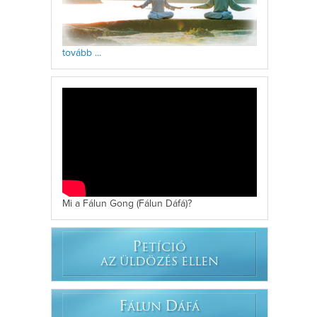
tovább ...
Mi a Fálun Gong (Fálun Dáfá)?
P
ETÍCIÓ
AZ ÜLDÖZÉS ELLEN
F
D
ÁLUN
ÁFÁ