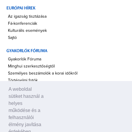
EURÓPAI HÍREK
Az igazság tisztázása
Fá-konferenciák
Kulturális események
Sajtó
GYAKORLÓK FÓRUMA
Gyakorlók Fóruma
Minghui szerkesztőségtől
Személyes beszámolók a korai időkről
Történelmi fotók
A weboldal
A TÁMOGATÁS HANGJA
sütiket használ a
Politikusok
helyes
Civil szervezetek, ENSZ
működése és a
Egyéb
felhasználói
élmény javítása
A VILÁG HÍREI
érdekében.