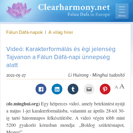
Fálun Dáfá-napok
|
A világ hírei
Videó: Karakterformálás és égi jelenség
Tajvanon a Fálun Dáfá-napi ünnepség
alatt
2021-05-27
Li Huirong - Minghui tudosító
(de.minghui.org)
Egy hétperces videó, amely betekintést nyújt
a május 1-jei karakterformálásba, valamint az április 28-tól 30-
ig tartó háromnapos felkészülésbe. A videó végén több mint
5200 gyakorló kórusban mondja: „Boldog születésnapot,
Mester!”