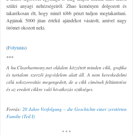
szülei anyagi nehézségeiről. Zhao keményen dolgozott és
takarékosan élt, hogy minél több pénzt tudjon megtakarítani.
Apjának 5000 jüan értékű ajándékot vásárolt, amivel nagy
örömet okozott neki.
(
Folytatás
)
***
A hu.Clearharmony.net oldalon közzétett minden cikk, grafika
és tartalom szerzői jogvédelem alatt áll. A nem kereskedelmi
célú sokszorosítás megengedett, de a cikk címének feltüntetése
és az eredeti cikkre való hivatkozás szükséges.
Forrás:
20 Jahre Verfolgung – die Geschichte einer zerstörten
Familie (Teil I)
* * *