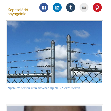
Kapcsolódó
anyagaink:
Nyolc év börtön után titokban újabb 3,5 évre ítélték