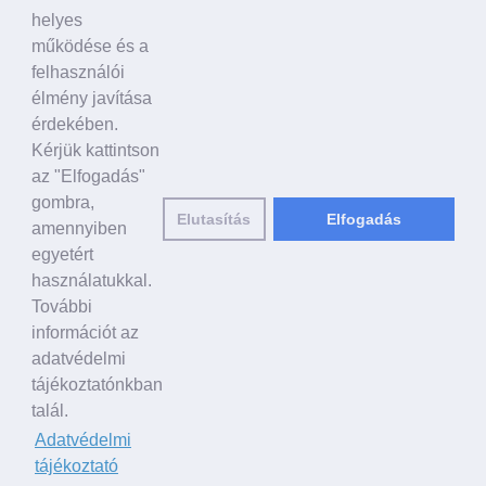
Politikusok
helyes
Civil szervezetek, ENSZ
működése és a
Egyéb
felhasználói
élmény javítása
A VILÁG HÍREI
érdekében.
Kérjük kattintson
HAGYOMÁNYOS KÍNAI KULTÚRA
az "Elfogadás"
Ősi történetek
gombra,
Elutasítás
Elfogadás
Történelmi személyek
amennyiben
Shen Yun Performing Arts
egyetért
használatukkal.
LINKEK
További
falundafa.org
információt az
hu.faluninfo.eu
adatvédelmi
minghui.org
tájékoztatónkban
pureinsight.org
talál.
Adatvédelmi
E-mail küldése a szerkesztőknek:
editor@hu.clearharmony.net
| © 2001-
tájékoztató
2026 ClearHarmony.net |
Adatvédelmi tájékoztató