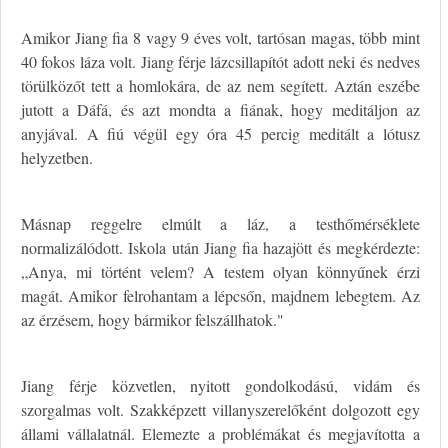
Amikor Jiang fia 8 vagy 9 éves volt, tartósan magas, több mint
40 fokos láza volt. Jiang férje lázcsillapítót adott neki és nedves
törülközőt tett a homlokára, de az nem segített. Aztán eszébe
jutott a Dáfá, és azt mondta a fiának, hogy meditáljon az
anyjával. A fiú végül egy óra 45 percig meditált a lótusz
helyzetben.
Másnap reggelre elmúlt a láz, a testhőmérséklete
normalizálódott. Iskola után Jiang fia hazajött és megkérdezte:
„Anya, mi történt velem? A testem olyan könnyűnek érzi
magát. Amikor felrohantam a lépcsőn, majdnem lebegtem. Az
az érzésem, hogy bármikor felszállhatok."
Jiang férje közvetlen, nyitott gondolkodású, vidám és
szorgalmas volt. Szakképzett villanyszerelőként dolgozott egy
állami vállalatnál. Elemezte a problémákat és megjavította a