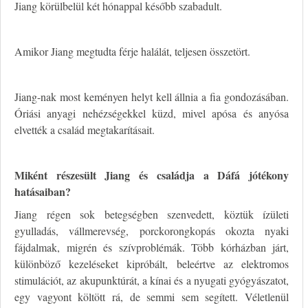
Jiang körülbelül két hónappal később szabadult.
Amikor Jiang megtudta férje halálát, teljesen összetört.
Jiang-nak most keményen helyt kell állnia a fia gondozásában.
Óriási anyagi nehézségekkel küzd, mivel apósa és anyósa
elvették a család megtakarításait.
Miként részesült Jiang és családja a Dáfá jótékony
hatásaiban?
Jiang régen sok betegségben szenvedett, köztük ízületi
gyulladás, vállmerevség, porckorongkopás okozta nyaki
fájdalmak, migrén és szívproblémák. Több kórházban járt,
különböző kezeléseket kipróbált, beleértve az elektromos
stimulációt, az akupunktúrát, a kínai és a nyugati gyógyászatot,
egy vagyont költött rá, de semmi sem segített. Véletlenül