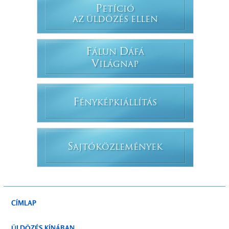
P
ETÍCIÓ
AZ ÜLDÖZÉS ELLEN
F
D
ÁLUN
ÁFÁ
V
ILÁGNAP
F
ÉNYKÉPKIÁLLÍTÁS
S
AJTÓKÖZLEMÉNYEK
CÍMLAP
ÜLDÖZÉS KÍNÁBAN