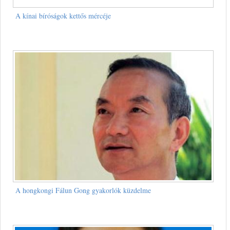
A kínai bíróságok kettős mércéje
A hongkongi Fálun Gong gyakorlók küzdelme