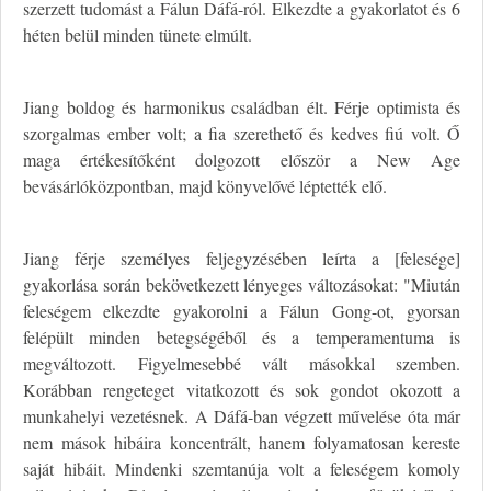
szerzett tudomást a Fálun Dáfá-ról. Elkezdte a gyakorlatot és 6
héten belül minden tünete elmúlt.
Jiang boldog és harmonikus családban élt. Férje optimista és
szorgalmas ember volt; a fia szerethető és kedves fiú volt. Ő
maga értékesítőként dolgozott először a New Age
bevásárlóközpontban, majd könyvelővé léptették elő.
Jiang férje személyes feljegyzésében leírta a [felesége]
gyakorlása során bekövetkezett lényeges változásokat: "Miután
feleségem elkezdte gyakorolni a Fálun Gong-ot, gyorsan
felépült minden betegségéből és a temperamentuma is
megváltozott. Figyelmesebbé vált másokkal szemben.
Korábban rengeteget vitatkozott és sok gondot okozott a
munkahelyi vezetésnek. A Dáfá-ban végzett művelése óta már
nem mások hibáira koncentrált, hanem folyamatosan kereste
saját hibáit. Mindenki szemtanúja volt a feleségem komoly