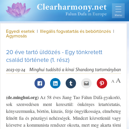
Egyedi esetek
|
Illegális fogvatartás és bebörtönzés
|
Agymosás
20 éve tartó üldözés - Egy tönkretett
család története (1. rész)
2023-03-24
Minghui tudósító a kínai Shandong tartományban
(de.minghui.org)
Az 58 éves Jiang Tao Fálun Dáfá-gyakorló,
sok szenvedésen ment keresztül: önkényes letartóztatás,
kényszermunka, börtön, kínzás, férje öngyilkossága, elmebeteg
felnőtt fia és pénzügyi nehézségek. Mindezt közvetlenül vagy
közvetve a kommunista rendszer okozta, mert meg akarta törni