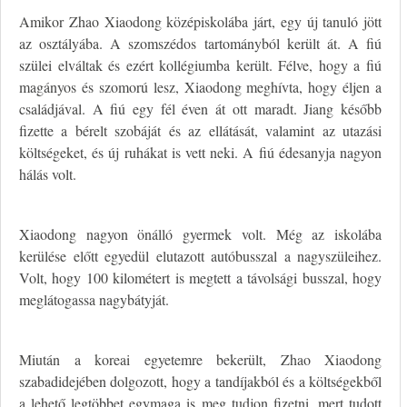
Amikor Zhao Xiaodong középiskolába járt, egy új tanuló jött
az osztályába. A szomszédos tartományból került át. A fiú
szülei elváltak és ezért kollégiumba került. Félve, hogy a fiú
magányos és szomorú lesz, Xiaodong meghívta, hogy éljen a
családjával. A fiú egy fél éven át ott maradt. Jiang később
fizette a bérelt szobáját és az ellátását, valamint az utazási
költségeket, és új ruhákat is vett neki. A fiú édesanyja nagyon
hálás volt.
Xiaodong nagyon önálló gyermek volt. Még az iskolába
kerülése előtt egyedül elutazott autóbusszal a nagyszüleihez.
Volt, hogy 100 kilométert is megtett a távolsági busszal, hogy
meglátogassa nagybátyját.
Miután a koreai egyetemre bekerült, Zhao Xiaodong
szabadidejében dolgozott, hogy a tandíjakból és a költségekből
a lehető legtöbbet egymaga is meg tudjon fizetni, mert tudott