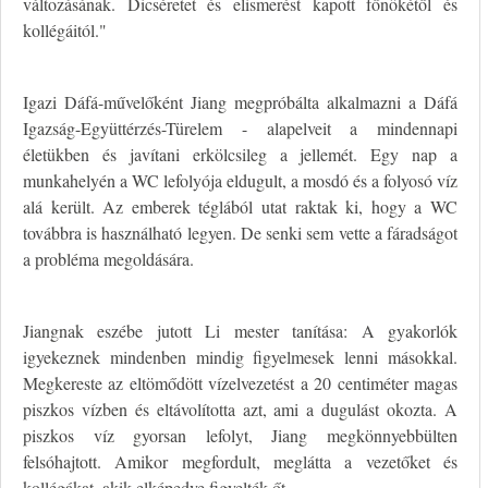
változásának. Dicséretet és elismerést kapott főnökétől és
kollégáitól."
Igazi Dáfá-művelőként Jiang megpróbálta alkalmazni a Dáfá
Igazság-Együttérzés-Türelem - alapelveit a mindennapi
életükben és javítani erkölcsileg a jellemét. Egy nap a
munkahelyén a WC lefolyója eldugult, a mosdó és a folyosó víz
alá került. Az emberek téglából utat raktak ki, hogy a WC
továbbra is használható legyen. De senki sem vette a fáradságot
a probléma megoldására.
Jiangnak eszébe jutott Li mester tanítása: A gyakorlók
igyekeznek mindenben mindig figyelmesek lenni másokkal.
Megkereste az eltömődött vízelvezetést a 20 centiméter magas
piszkos vízben és eltávolította azt, ami a dugulást okozta. A
piszkos víz gyorsan lefolyt, Jiang megkönnyebbülten
felsóhajtott. Amikor megfordult, meglátta a vezetőket és
kollégákat, akik elképedve figyelték őt.