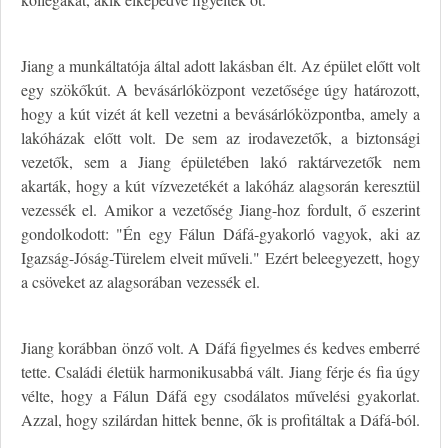
Jiang a munkáltatója által adott lakásban élt. Az épület előtt volt
egy szökőkút. A bevásárlóközpont vezetősége úgy határozott,
hogy a kút vizét át kell vezetni a bevásárlóközpontba, amely a
lakóházak előtt volt. De sem az irodavezetők, a biztonsági
vezetők, sem a Jiang épületében lakó raktárvezetők nem
akarták, hogy a kút vízvezetékét a lakóház alagsorán keresztül
vezessék el. Amikor a vezetőség Jiang-hoz fordult, ő eszerint
gondolkodott: "Én egy Fálun Dáfá-gyakorló vagyok, aki az
Igazság-Jóság-Türelem elveit műveli." Ezért beleegyezett, hogy
a csöveket az alagsorában vezessék el.
Jiang korábban önző volt. A Dáfá figyelmes és kedves emberré
tette. Családi életük harmonikusabbá vált. Jiang férje és fia úgy
vélte, hogy a Fálun Dáfá egy csodálatos művelési gyakorlat.
Azzal, hogy szilárdan hittek benne, ők is profitáltak a Dáfá-ból.