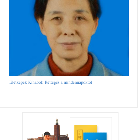
Életképek Kínából: Rettegés a mindennapoktól