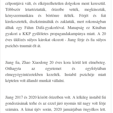
célpontjává vált, és elképzelhetetlen dolgokon ment keresztül.
Többször letartóztatták, őrizetbe vették, megkínozták,
kényszermunkára és börtönre ítélték. Férjét és fiát
kirekesztették, diszkriminálták és zaklatták, mert rokonságban
álltak egy Fálun Dáfá-gyakorlóval. Manapság ez Kínában
gyakori a KKP gyűlöletes propagandakampánya miatt. A 20
éves üldözés súlyos károkat okozott - Jiang férje és fia súlyos
pszichés traumát élt át.
Jiang fia, Zhao Xiaodong 20 éves kora körül lett elmebeteg.
Otthagyta az egyetemet és egyfolytában
elmegyógyintézetekben kezelték. Instabil pszichéje miatt
képtelen volt állandó munkát vállalni.
Jiang 2017 és 2020 között őrizetben volt. A lelkileg instabil fiú
gondozásának terhe és az ezzel járó nyomás túl nagy volt férje
számára. A kínai újév során, 2020 januárjában öngyilkos lett.