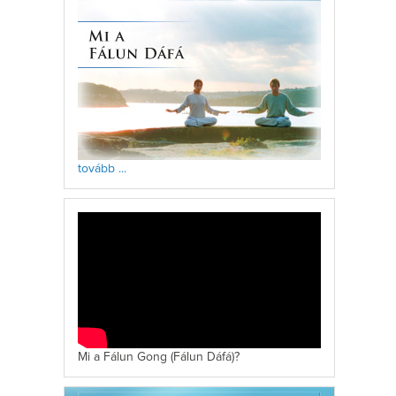
tovább ...
Mi a Fálun Gong (Fálun Dáfá)?