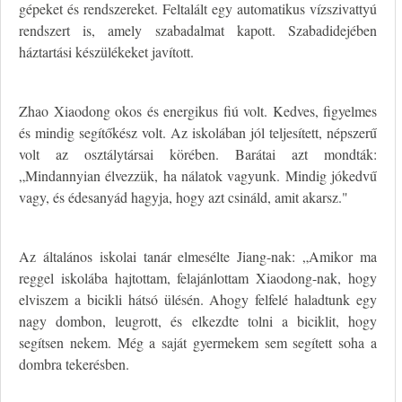
gépeket és rendszereket. Feltalált egy automatikus vízszivattyú
rendszert is, amely szabadalmat kapott. Szabadidejében
háztartási készülékeket javított.
Zhao Xiaodong okos és energikus fiú volt. Kedves, figyelmes
és mindig segítőkész volt. Az iskolában jól teljesített, népszerű
volt az osztálytársai körében. Barátai azt mondták:
„Mindannyian élvezzük, ha nálatok vagyunk. Mindig jókedvű
vagy, és édesanyád hagyja, hogy azt csináld, amit akarsz."
Az általános iskolai tanár elmesélte Jiang-nak: „Amikor ma
reggel iskolába hajtottam, felajánlottam Xiaodong-nak, hogy
elviszem a bicikli hátsó ülésén. Ahogy felfelé haladtunk egy
nagy dombon, leugrott, és elkezdte tolni a biciklit, hogy
segítsen nekem. Még a saját gyermekem sem segített soha a
dombra tekerésben.