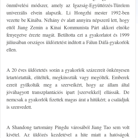
önművelési módszer, amely az Igazság-Együttérzés-Türelem
univerzális elvein alapszik. Li Hongzhi mester 1992-ben
vezette be Kínába. Néhány év alatt annyira népszerű lett, hogy
ettől Jiang Zemin a Kínai Kommunista Párt akkori elnöke
fenyegetve érezte magát. Betiltotta ezt a gyakorlatot és 1999
júliusában országos üldöztetést indított a Fálun Dáfá-gyakorlók
ellen.
A 20 éves üldöztetés során a gyakorlók százezreit önkényesen
letartóztatták, elítélték, megkínozták vagy megölték. Emberek
ezreit gyilkolták meg a szerveikért, hogy az állam által
jóváhagyott transzplantációs ipart [szervekkel] ellássák. De
nemcsak a gyakorlók fizettek magas árat a hitükért; a családjuk
is szenvedett.
A Shandong tartomány Pingdu városából Jiang Tao sem volt
kivétel. Az üldözés kezdetével a hite miatt a hatóságok