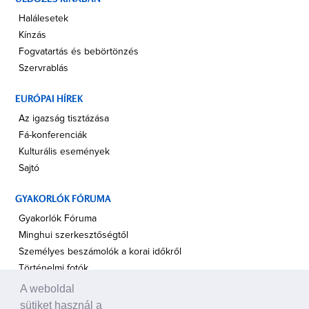
Halálesetek
Kínzás
Fogvatartás és bebörtönzés
Szervrablás
EURÓPAI HÍREK
Az igazság tisztázása
Fá-konferenciák
Kulturális események
Sajtó
GYAKORLÓK FÓRUMA
Gyakorlók Fóruma
Minghui szerkesztőségtől
Személyes beszámolók a korai időkről
Történelmi fotók
A weboldal
A TÁMOGATÁS HANGJA
sütiket használ a