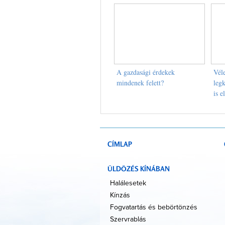
A gazdasági érdekek
Vél
mindenek felett?
leg
is e
CÍMLAP
ÜLDÖZÉS KÍNÁBAN
Halálesetek
Kínzás
Fogvatartás és bebörtönzés
Szervrablás