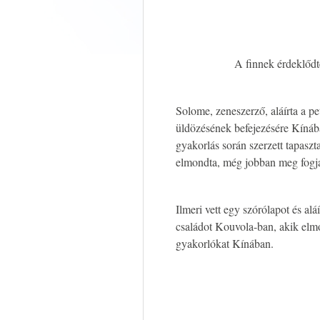
A finnek érdeklődt
Solome, zeneszerző, aláírta a pe
üldözésének befejezésére Kínába
gyakorlás során szerzett tapaszt
elmondta, még jobban meg fogja 
Ilmeri vett egy szórólapot és alá
családot Kouvola-ban, akik elm
gyakorlókat Kínában.