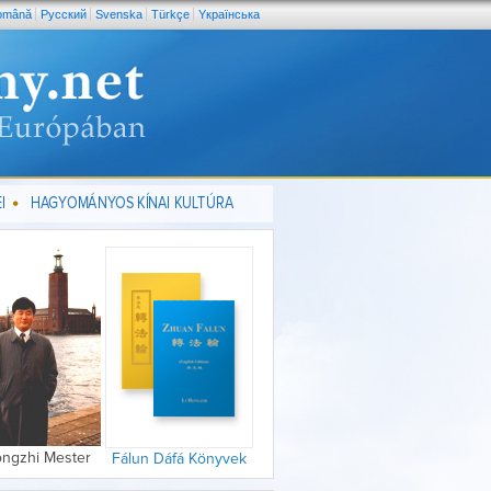
omână
Pусский
Svenska
Türkçe
Yкраїнська
I
HAGYOMÁNYOS KÍNAI KULTÚRA
ongzhi Mester
Fálun Dáfá Könyvek