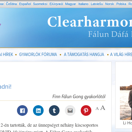
ски
Čeština
Español
Suomeksi
Ελληνικά
Magyar
Italiano
Latviešu
Norsk
Polska
R
I HÍREK
GYAKORLÓK FÓRUMA
A TÁMOGATÁS HANGJA
A VILÁG HÍRE
adni!
Finn Fálun Gong gyakorlótól
Li H
2-én tartották, de az ünnepséget néhány kiscsoportos
COVID-19 járvány miatt. A Fálun Gong gyakorlók