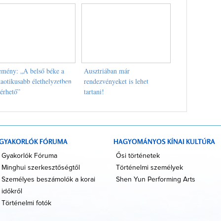
emény: „A belső béke a
Ausztriában már
kaotikusabb élethelyzetben
rendezvényeket is lehet
lérhető”
tartani!
GYAKORLÓK FÓRUMA
HAGYOMÁNYOS KÍNAI KULTÚRA
Gyakorlók Fóruma
Ősi történetek
Minghui szerkesztőségtől
Történelmi személyek
Személyes beszámolók a korai
Shen Yun Performing Arts
időkről
Történelmi fotók