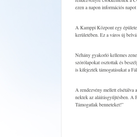
ezen a napon információs napo
A Kamppi Központ egy épülete
kerületében. Ez a város új belv
Néhány gyakorló kellemes zene 
szórólapokat osztottak és beszél
is kifejezték támogatásukat a Fá
A rendezvény mellett elsétálva a
nektek az aláírásgyűjtésben. A 
Támogatlak benneteket!”