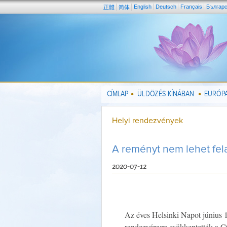
English
Deutsch
Français
Българ
正體
简体
CÍMLAP
ÜLDÖZÉS KÍNÁBAN
EURÓPA
Helyi rendezvények
A reményt nem lehet fel
2020-07-12
Az éves Helsinki Napot június 1
rendezvényre csökkentették a 