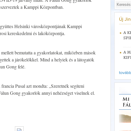
t szerveztek a Kamppi Központban.
Új Ji
gyüttes Helsinki városközpontjának Kamppi
árosi kereskedelmi és lakóközpontja.
A K
SPI
mellett bemutatta a gyakorlatokat, miközben mások
A M
KIF
gettek a járókelőkkel. Mind a helyiek és a látogatók
lun Gong felé.
tovább 
 francia Pusal azt mondta: „Szeretnék segíteni
Fálun Gong gyakorlók annyi nehézséget viselnek el.