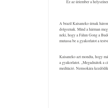
Ez az úriember a helyszínen
A brazil Kaisaneko úrnak három 
dolgoznak. Mind a hárman megf
neki, hogy a Fálun Gong a Buddh
mutassa be a gyakorlatot a testv
Kaisaneko azt mondta, hogy már
a gyakorlatot. „Megadnátok a cí
meditáció. Nemsokára kezdődik 