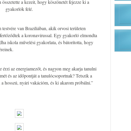
 összetette a kezeit, hogy köszönetét fejezze ki a
gyakorlók felé.
testvére van Brazíliában, akik orvosi területen
ertőződtek a koronavírussal. Egy gyakorló elmondta
a iskola művelési gyakorlata, és bátorította, hogy
éreinek.
 érzi az energiamezőt, és nagyon meg akarja tanulni
mét és az időpontját a tanulócsoportnak? Tetszik a
a hosszú, nyári vakációm, és ki akarom próbálni.”