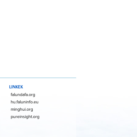
LINKEK
falundafa.org
hu.faluninfo.eu
minghui.org
pureinsight.org