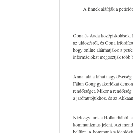
A finnek aláírják a petíci
Oona és Aada középiskolások. E
az üldözésről, és Oona lefordíto
hogy online aláírhatják-e a petíc
információkat megosztják több b
Anna, aki a kínai nagykövetség 
Fálun Gong gyakorlókat demonst
rendőrséget. Mikor a rendőrség
a járőrautójukhoz, és az Akkaan
Nick egy turista Hollandiából, a
kommunizmus jelent. Azt mond
belülre. A kommunista ideológia 