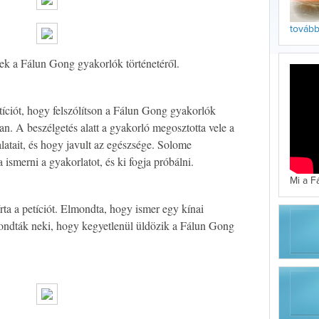
tovább 
ek a Fálun Gong gyakorlók történetéről.
tíciót, hogy felszólítson a Fálun Gong gyakorlók
n. A beszélgetés alatt a gyakorló megosztotta vele a
alatait, és hogy javult az egészsége. Solome
ismerni a gyakorlatot, és ki fogja próbálni.
Mi a F
írta a petíciót. Elmondta, hogy ismer egy kínai
ondták neki, hogy kegyetlenül üldözik a Fálun Gong