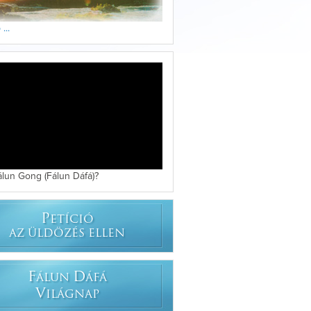
...
álun Gong (Fálun Dáfá)?
P
ETÍCIÓ
AZ ÜLDÖZÉS ELLEN
F
D
ÁLUN
ÁFÁ
V
ILÁGNAP