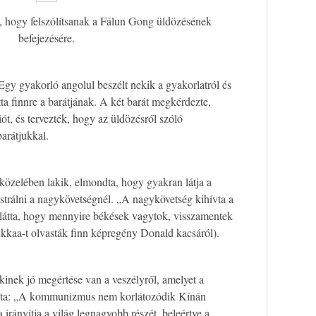
ót, hogy felszólítsanak a Fálun Gong üldözésének
befejezésére.
gy gyakorló angolul beszélt nekik a gyakorlatról és
tta finnre a barátjának. A két barát megkérdezte,
iót, és tervezték, hogy az üldözésről szóló
arátjukkal.
közelében lakik, elmondta, hogy gyakran látja a
rálni a nagykövetségnél. „A nagykövetség kihívta a
 látta, hogy mennyire békések vagytok, visszamentek
kkaa-t olvasták finn képregény Donald kacsáról).
kinek jó megértése van a veszélyről, amelyet a
ta: „A kommunizmus nem korlátozódik Kínán
irányítja a világ legnagyobb részét, beleértve a