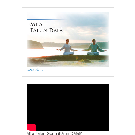
tovább ...
Mi a Fálun Gong (Fálun Dáfá)?