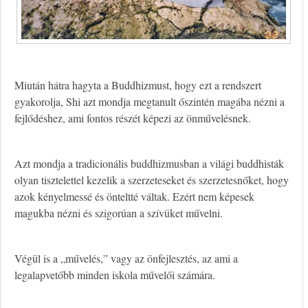
Miután hátra hagyta a Buddhizmust, hogy ezt a rendszert
gyakorolja, Shi azt mondja megtanult őszintén magába nézni a
fejlődéshez, ami fontos részét képezi az önművelésnek.
Azt mondja a tradicionális buddhizmusban a világi buddhisták
olyan tisztelettel kezelik a szerzeteseket és szerzetesnőket, hogy
azok kényelmessé és önteltté váltak. Ezért nem képesek
magukba nézni és szigorúan a szívüket művelni.
Végül is a „művelés,” vagy az önfejlesztés, az ami a
legalapvetőbb minden iskola művelői számára.