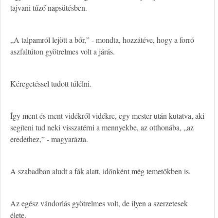
tajvani tűző napsütésben.
„A talpamról lejött a bőr,” - mondta, hozzátéve, hogy a forró
aszfaltúton gyötrelmes volt a járás.
Kéregetéssel tudott túlélni.
Így ment és ment vidékről vidékre, egy mester után kutatva, aki
segíteni tud neki visszatérni a mennyekbe, az otthonába, „az
eredethez,” - magyarázta.
A szabadban aludt a fák alatt, időnként még temetőkben is.
Az egész vándorlás gyötrelmes volt, de ilyen a szerzetesek
élete.