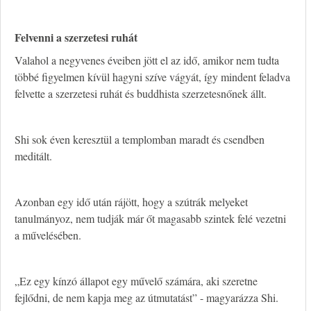
Felvenni a szerzetesi ruhát
Valahol a negyvenes éveiben jött el az idő, amikor nem tudta
többé figyelmen kívül hagyni szíve vágyát, így mindent feladva
felvette a szerzetesi ruhát és buddhista szerzetesnőnek állt.
Shi sok éven keresztül a templomban maradt és csendben
meditált.
Azonban egy idő után rájött, hogy a szútrák melyeket
tanulmányoz, nem tudják már őt magasabb szintek felé vezetni
a művelésében.
„Ez egy kínzó állapot egy művelő számára, aki szeretne
fejlődni, de nem kapja meg az útmutatást” - magyarázza Shi.