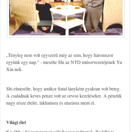
„Tényleg nem volt egyszerű még az sem, hogy háromszor
együnk egy nap,” - mesélte Shi az NTD műsorvezetőjének Yu
Xin-nek.
Shi elmesélte, hogy amikor fiatal lányként gyakran volt beteg.
A családnak kevés pénze volt az orvosi kezelésekre. A pénzük
nagy része ételre, lakhatásra és utazásra ment el.
Világi élet
Később a fiú testvéreivel vállalkozást indítottak, Buddhista