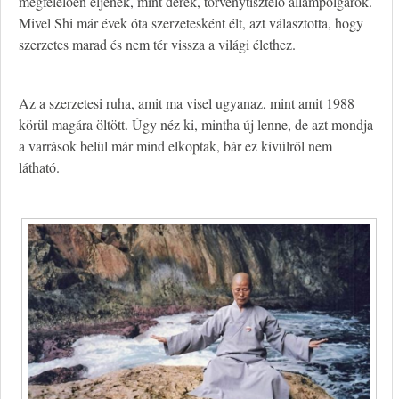
megfelelően éljenek, mint derék, törvénytisztelő állampolgárok.
Mivel Shi már évek óta szerzetesként élt, azt választotta, hogy
szerzetes marad és nem tér vissza a világi élethez.
Az a szerzetesi ruha, amit ma visel ugyanaz, mint amit 1988
körül magára öltött. Úgy néz ki, mintha új lenne, de azt mondja
a varrások belül már mind elkoptak, bár ez kívülről nem
látható.