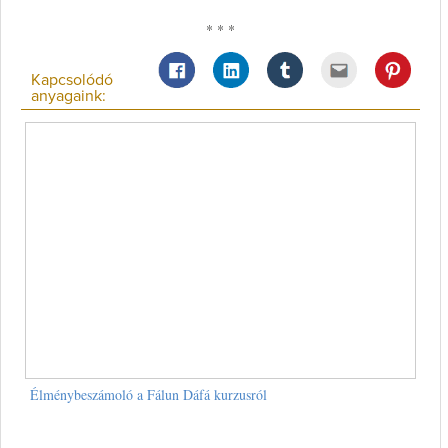
* * *
Kapcsolódó
anyagaink:
Élménybeszámoló a Fálun Dáfá kurzusról