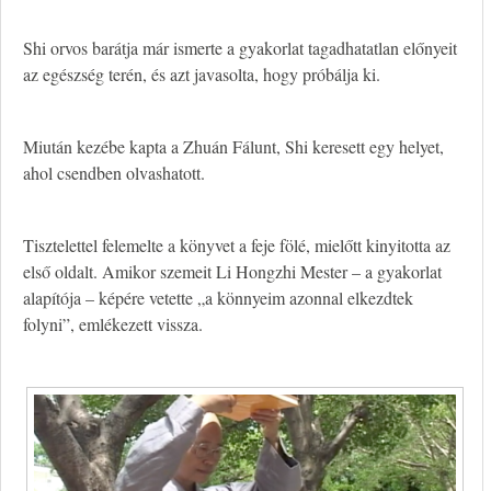
Shi orvos barátja már ismerte a gyakorlat tagadhatatlan előnyeit
az egészség terén, és azt javasolta, hogy próbálja ki.
Miután kezébe kapta a Zhuán Fálunt, Shi keresett egy helyet,
ahol csendben olvashatott.
Tisztelettel felemelte a könyvet a feje fölé, mielőtt kinyitotta az
első oldalt. Amikor szemeit Li Hongzhi Mester – a gyakorlat
alapítója – képére vetette „a könnyeim azonnal elkezdtek
folyni”, emlékezett vissza.