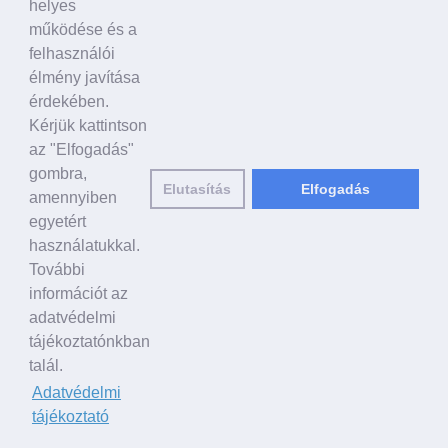
helyes
A TÁMOGATÁS HANGJA
működése és a
felhasználói
Politikusok
élmény javítása
Civil szervezetek, ENSZ
érdekében.
Egyéb
Kérjük kattintson
A VILÁG HÍREI
az "Elfogadás"
gombra,
Elutasítás
Elfogadás
HAGYOMÁNYOS KÍNAI KULTÚRA
amennyiben
egyetért
Ősi történetek
használatukkal.
Történelmi személyek
További
Shen Yun Performing Arts
információt az
LINKEK
adatvédelmi
falundafa.org
tájékoztatónkban
hu.faluninfo.eu
talál.
minghui.org
Adatvédelmi
pureinsight.org
tájékoztató