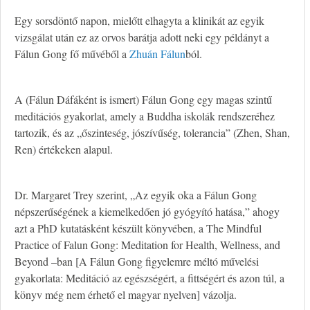
Egy sorsdöntő napon, mielőtt elhagyta a klinikát az egyik
vizsgálat után ez az orvos barátja adott neki egy példányt a
Fálun Gong fő művéből a
Zhuán Fálun
ból.
A (Fálun Dáfáként is ismert) Fálun Gong egy magas szintű
meditációs gyakorlat, amely a Buddha iskolák rendszeréhez
tartozik, és az „őszinteség, jószívűség, tolerancia” (Zhen, Shan,
Ren) értékeken alapul.
Dr. Margaret Trey szerint, „Az egyik oka a Fálun Gong
népszerűségének a kiemelkedően jó gyógyító hatása,” ahogy
azt a PhD kutatásként készült könyvében, a The Mindful
Practice of Falun Gong: Meditation for Health, Wellness, and
Beyond –ban [A Fálun Gong figyelemre méltó művelési
gyakorlata: Meditáció az egészségért, a fittségért és azon túl, a
könyv még nem érhető el magyar nyelven] vázolja.