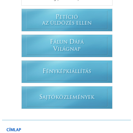
P
ETÍCIÓ
AZ ÜLDÖZÉS ELLEN
F
D
ÁLUN
ÁFÁ
V
ILÁGNAP
F
ÉNYKÉPKIÁLLÍTÁS
S
AJTÓKÖZLEMÉNYEK
CÍMLAP