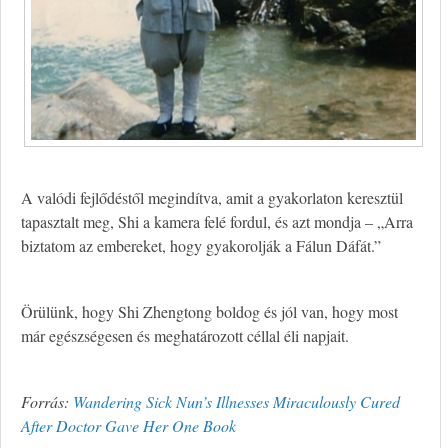
A valódi fejlődéstől megindítva, amit a gyakorlaton keresztül
tapasztalt meg, Shi a kamera felé fordul, és azt mondja – „Arra
biztatom az embereket, hogy gyakorolják a Fálun Dáfát.”
Örülünk, hogy Shi Zhengtong boldog és jól van, hogy most
már egészségesen és meghatározott céllal éli napjait.
Forrás:
Wandering Sick Nun’s Illnesses Miraculously Cured
After Doctor Gave Her One Book