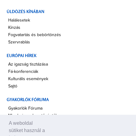
ÜLDÖZÉS KÍNÁBAN
Halálesetek
Kínzás
Fogvatartás és bebörtönzés
Szervrablás
EURÓPAI HÍREK
Az igazság tisztázása
Fá-konferenciák
Kulturális események
Sajtó
GYAKORLÓK FÓRUMA
Gyakorlók Fóruma
Minghui szerkesztőségtől
A weboldal
Személyes beszámolók a korai időkről
sütiket használ a
Történelmi fotók