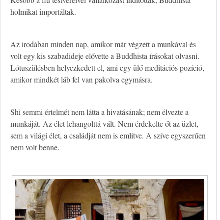
holmikat importáltak.
Az irodában minden nap, amikor már végzett a munkával és
volt egy kis szabadideje elővette a Buddhista írásokat olvasni.
Lótuszülésben helyezkedett el, ami egy ülő meditációs pozíció,
amikor mindkét láb fel van pakolva egymásra.
Shi semmi értelmét nem látta a hivatásának; nem élvezte a
munkáját. Az élet lehangolttá vált. Nem érdekelte őt az üzlet,
sem a világi élet, a családját nem is említve. A szíve egyszerűen
nem volt benne.