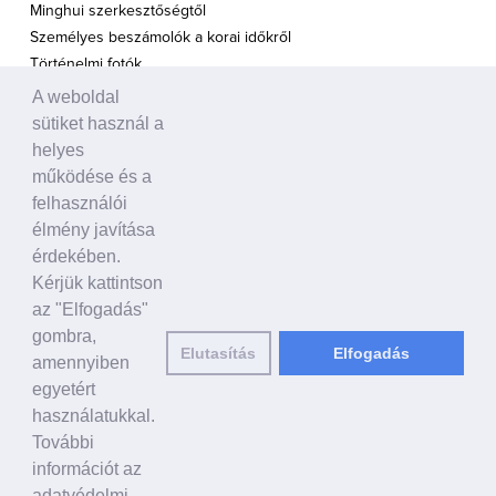
Minghui szerkesztőségtől
Személyes beszámolók a korai időkről
Történelmi fotók
A weboldal
A TÁMOGATÁS HANGJA
sütiket használ a
Politikusok
helyes
Civil szervezetek, ENSZ
működése és a
Egyéb
felhasználói
élmény javítása
A VILÁG HÍREI
érdekében.
Kérjük kattintson
HAGYOMÁNYOS KÍNAI KULTÚRA
az "Elfogadás"
Ősi történetek
gombra,
Elutasítás
Elfogadás
Történelmi személyek
amennyiben
Shen Yun Performing Arts
egyetért
használatukkal.
LINKEK
További
falundafa.org
információt az
hu.faluninfo.eu
adatvédelmi