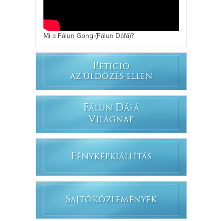
Mi a Fálun Gong (Fálun Dáfá)?
P
ETÍCIÓ
AZ ÜLDÖZÉS ELLEN
F
D
ÁLUN
ÁFÁ
V
ILÁGNAP
F
ÉNYKÉPKIÁLLÍTÁS
S
AJTÓKÖZLEMÉNYEK