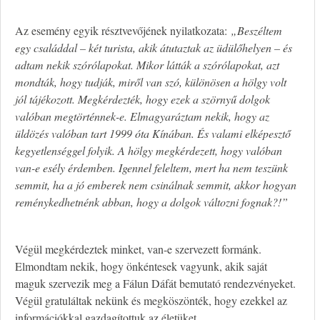
Az esemény egyik résztvevőjének nyilatkozata:
„Beszéltem
egy családdal – két turista, akik átutaztak az üdülőhelyen – és
adtam nekik szórólapokat. Mikor látták a szórólapokat, azt
mondták, hogy tudják, miről van szó, különösen a hölgy volt
jól tájékozott. Megkérdezték, hogy ezek a szörnyű dolgok
valóban megtörténnek-e. Elmagyaráztam nekik, hogy az
üldözés valóban tart 1999 óta Kínában. És valami elképesztő
kegyetlenséggel folyik. A hölgy megkérdezett, hogy valóban
van-e esély érdemben. Igennel feleltem, mert ha nem teszünk
semmit, ha a jó emberek nem csinálnak semmit, akkor hogyan
reménykedhetnénk abban, hogy a dolgok változni fognak?!”
Végül megkérdeztek minket, van-e szervezett formánk.
Elmondtam nekik, hogy önkéntesek vagyunk, akik saját
maguk szervezik meg a Fálun Dáfát bemutató rendezvényeket.
Végül gratuláltak nekünk és megköszönték, hogy ezekkel az
információkkal gazdagítottuk az életüket.