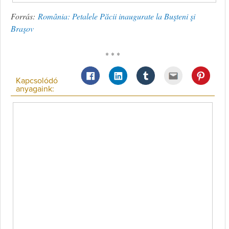
Forrás:
România: Petalele Păcii inaugurate la Buşteni şi
Braşov
* * *
Kapcsolódó
anyagaink: