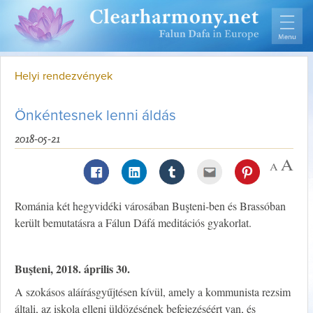
Helyi rendezvények
Önkéntesnek lenni áldás
2018-05-21
Románia két hegyvidéki városában Buşteni-ben és Brassóban
került bemutatásra a Fálun Dáfá meditációs gyakorlat.
Buşteni, 2018. április 30.
A szokásos aláírásgyűjtésen kívül, amely a kommunista rezsim
általi, az iskola elleni üldözésének befejezéséért van, és