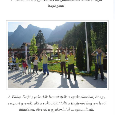
hajtogatni.
A Fálun Dáfá gyakorlók bemutatják a gyakorlatokat, és egy
csoport gyerek, aki a vakációját tölti a
Buşteni-i hegyen lévő
üdülőben, élvezik a gyakorlatok megtanulását
.