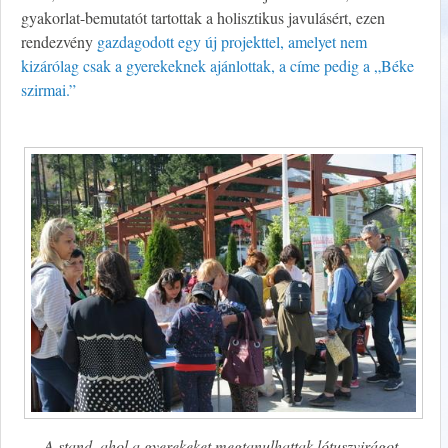
gyakorlat-bemutatót tartottak a holisztikus javulásért, ezen
rendezvény
gazdagodott egy új projekttel, amelyet nem
kizárólag csak a gyerekeknek ajánlottak, a címe pedig a „Béke
szirmai.”
A stand, ahol a gyerekeket megtanulhattak lótuszvirágot