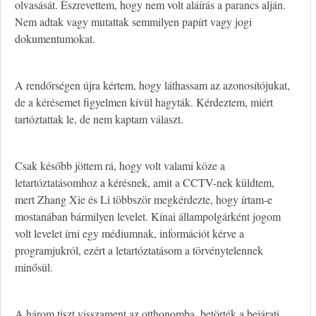
olvasását. Észrevettem, hogy nem volt aláírás a parancs alján.
Nem adtak vagy mutattak semmilyen papírt vagy jogi
dokumentumokat.
A rendőrségen újra kértem, hogy láthassam az azonosítójukat,
de a kérésemet figyelmen kívül hagyták. Kérdeztem, miért
tartóztattak le, de nem kaptam választ.
Csak később jöttem rá, hogy volt valami köze a
letartóztatásomhoz a kérésnek, amit a CCTV-nek küldtem,
mert Zhang Xie és Li többször megkérdezte, hogy írtam-e
mostanában bármilyen levelet. Kínai állampolgárként jogom
volt levelet írni egy médiumnak, információt kérve a
programjukról, ezért a letartóztatásom a törvénytelennek
minősül.
A három tiszt visszament az otthonomba, betörték a bejárati