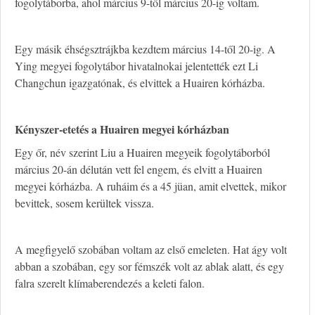
fogolytáborba, ahol március 9-től március 20-ig voltam.
Egy másik éhségsztrájkba kezdtem március 14-től 20-ig. A
Ying megyei fogolytábor hivatalnokai jelentették ezt Li
Changchun igazgatónak, és elvittek a Huairen kórházba.
K
ényszer-etetés a Huairen megyei kórházban
Egy őr, név szerint Liu a Huairen megyeik fogolytáborból
március 20-án délután vett fel engem, és elvitt a Huairen
megyei kórházba. A ruháim és a 45 jüan, amit elvettek, mikor
bevittek, sosem kerültek vissza.
A megfigyelő szobában voltam az első emeleten. Hat ágy volt
abban a szobában, egy sor fémszék volt az ablak alatt, és egy
falra szerelt klímaberendezés a keleti falon.