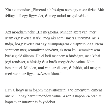
Xia azt mondta: „Elmenni a bíróságra nem egy rossz üzlet. Már
felfogadtál egy ügyvédet, és meg tudod magad védeni.
Azt mondtam neki: „Ez megtorlás. Minden azért van, mert
írtam egy levelet. Bárki, még aki nem ismeri a törvényt, az is
tudja, hogy levelet írni egy állampolgárnak alapvető joga. Nem
sértettem meg semmilyen törvényt, és nem kell semmiért sem
bíróság elé állnom. Ha el kell mennem a bíróságra, az a kínai
jogi rendszer, a bíróság és a bírók megsértése volna. Nem
ismerem el. Minden, ami van, az életem, és bárkit, aki magára
meri venni az ügyet, szívesen látott.”
Látva, hogy nem fogom megváltoztatni a véleményem, elment
anélkül, hogy bármit mondott volna. Azon a napon 24 órán át
kaptam az intravénás folyadékot.