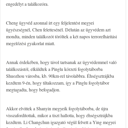
engedélyt a találkozóra.
Cheng ügyvéd azonnal írt egy feljelentést megyei
ügyészségnél, Chen felettesénél. Délután az ügyvédem azt
mondta, minden találkozót töröltek a két napos terrorelhárítási
megelőzési gyakorlat miatt.
Annak érdekében, hogy távol tartsanak az ügyvédemmel való
találkozástól, elküldtek a Pinglu körzeti fogolytáborba
Shuozhou városba, kb. 90km-rel távolabbra. Éhségsztrájkba
kezdtem 9-én, hogy tiltakozzam, így a Pinglu fogolytábor
megtagadta, hogy befogadjon.
Akkor elvittek a Shanyin megyeik fogolytáborba, de újra
visszafordítottak, mikor a tiszt hallotta, hogy éhségsztrájkba
kezdtem. Li Changchun igazgató végül felvett a Ying megyei