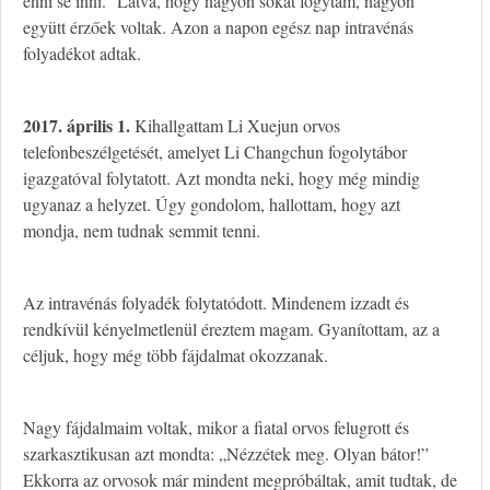
enni se inni.” Látva, hogy nagyon sokat fogytam, nagyon
együtt érzőek voltak. Azon a napon egész nap intravénás
folyadékot adtak.
2017. április 1.
Kihallgattam Li Xuejun orvos
telefonbeszélgetését, amelyet Li Changchun fogolytábor
igazgatóval folytatott. Azt mondta neki, hogy még mindig
ugyanaz a helyzet. Úgy gondolom, hallottam, hogy azt
mondja, nem tudnak semmit tenni.
Az intravénás folyadék folytatódott. Mindenem izzadt és
rendkívül kényelmetlenül éreztem magam. Gyanítottam, az a
céljuk, hogy még több fájdalmat okozzanak.
Nagy fájdalmaim voltak, mikor a fiatal orvos felugrott és
szarkasztikusan azt mondta: „Nézzétek meg. Olyan bátor!”
Ekkorra az orvosok már mindent megpróbáltak, amit tudtak, de