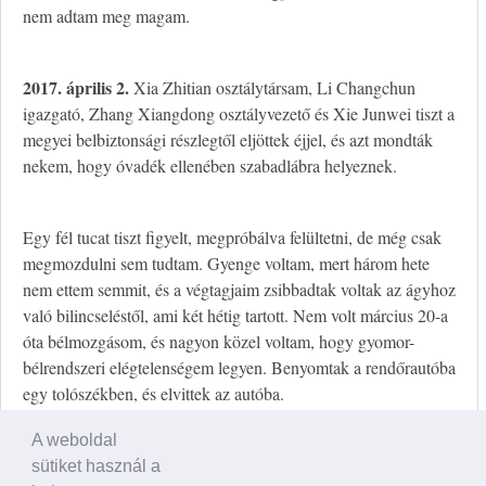
nem adtam meg magam.
2017. április 2.
Xia Zhitian osztálytársam, Li Changchun
igazgató, Zhang Xiangdong osztályvezető és Xie Junwei tiszt a
megyei belbiztonsági részlegtől eljöttek éjjel, és azt mondták
nekem, hogy óvadék ellenében szabadlábra helyeznek.
Egy fél tucat tiszt figyelt, megpróbálva felültetni, de még csak
megmozdulni sem tudtam. Gyenge voltam, mert három hete
nem ettem semmit, és a végtagjaim zsibbadtak voltak az ágyhoz
való bilincseléstől, ami két hétig tartott. Nem volt március 20-a
óta bélmozgásom, és nagyon közel voltam, hogy gyomor-
bélrendszeri elégtelenségem legyen. Benyomtak a rendőrautóba
egy tolószékben, és elvittek az autóba.
A weboldal
Egy tiszt felvette, ahogy visszaszállítanak Huairen megyébe. A
sütiket használ a