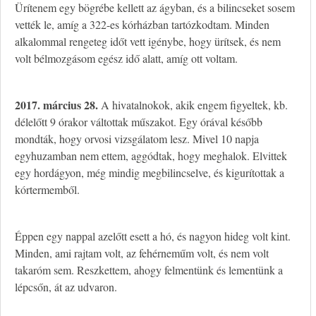
Ürítenem egy bögrébe kellett az ágyban, és a bilincseket sosem
vették le, amíg a 322-es kórházban tartózkodtam. Minden
alkalommal rengeteg időt vett igénybe, hogy ürítsek, és nem
volt bélmozgásom egész idő alatt, amíg ott voltam.
2017. március 28.
A hivatalnokok, akik engem figyeltek, kb.
délelőtt 9 órakor váltottak műszakot. Egy órával később
mondták, hogy orvosi vizsgálatom lesz. Mivel 10 napja
egyhuzamban nem ettem, aggódtak, hogy meghalok. Elvittek
egy hordágyon, még mindig megbilincselve, és kigurítottak a
kórtermemből.
Éppen egy nappal azelőtt esett a hó, és nagyon hideg volt kint.
Minden, ami rajtam volt, az fehérneműm volt, és nem volt
takaróm sem. Reszkettem, ahogy felmentünk és lementünk a
lépcsőn, át az udvaron.