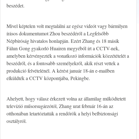
beszédet.
Mivel képtelen volt megtalálni az egész videót vagy bármilyen
írásos dokumentumot Zhou beszédéről a Legfelsőbb
Népbíróság hivatalos honlapján. Ezért Zhang és 18 másik
Fálun Gong gyakorló Huairen megyéből írt a CCTV-nek,
amelyben kérvényezték a vonatkozó információk közzétételét a
beszédről, és a fontosabb személyekről, akik részt vettek a
produkció felvételénél. A kérést január 18-án e-mailben
elküldték a CCTV központjába, Pekingbe.
Ahelyett, hogy válasz érkezett volna az államilag működtetett
televízió műsorsugárzótól, Zhang urat február 16-án az
otthonában letartóztatták a rendőrök a helyi belbiztonsági
osztályról.