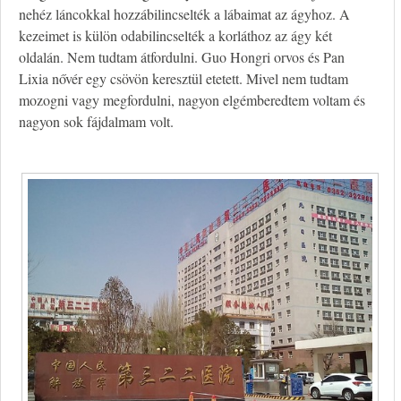
nehéz láncokkal hozzábilincselték a lábaimat az ágyhoz. A
kezeimet is külön odabilincselték a korláthoz az ágy két
oldalán. Nem tudtam átfordulni. Guo Hongri orvos és Pan
Lixia nővér egy csövön keresztül etetett. Mivel nem tudtam
mozogni vagy megfordulni, nagyon elgémberedtem voltam és
nagyon sok fájdalmam volt.