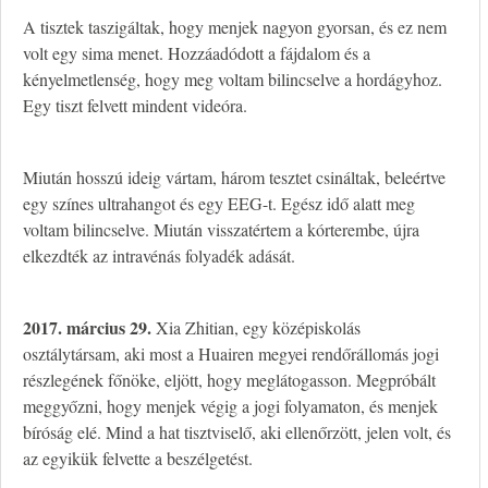
A tisztek taszigáltak, hogy menjek nagyon gyorsan, és ez nem
volt egy sima menet. Hozzáadódott a fájdalom és a
kényelmetlenség, hogy meg voltam bilincselve a hordágyhoz.
Egy tiszt felvett mindent videóra.
Miután hosszú ideig vártam, három tesztet csináltak, beleértve
egy színes ultrahangot és egy EEG-t. Egész idő alatt meg
voltam bilincselve. Miután visszatértem a kórterembe, újra
elkezdték az intravénás folyadék adását.
2017. március 29.
Xia Zhitian, egy középiskolás
osztálytársam, aki most a Huairen megyei rendőrállomás jogi
részlegének főnöke, eljött, hogy meglátogasson. Megpróbált
meggyőzni, hogy menjek végig a jogi folyamaton, és menjek
bíróság elé. Mind a hat tisztviselő, aki ellenőrzött, jelen volt, és
az egyikük felvette a beszélgetést.