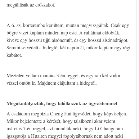
megállítsák az erőszakot.
A 6. sz. kórterembe kerültem, miután megvizsgáltak. Csak egy
bögre vizet kaptam minden nap este. A ruháimat eldobták,
kivéve egy hosszú ujjú alsóneműt, és egy hosszú alsónadrágot.
Semmi se védett a hidegtől két napon át, mikor kaptam egy régi
kabátot.
Meztelen voltam március 3-én reggel, és egy rab két vödör
vízzel öntött le. Majdnem elájultam a hidegtől.
M
egakadályozták, hogy találkozzak az ügyvédemmel
A családom megbízta Cheng Hai ügyvédet, hogy képviseljen.
Mikor bejelentette a kérését, hogy találkozni akar velem
március 7-én reggel, azt mondták neki, hogy Li Changchun
igazgatója a Huairen megyei fogolytábornak nem adott neki