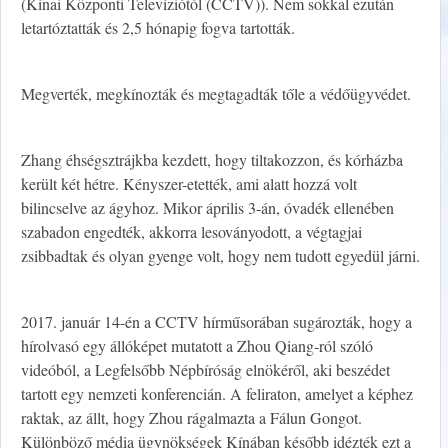
(Kínai Központi Televíziótól (CCTV)). Nem sokkal ezután
letartóztatták és 2,5 hónapig fogva tartották.
Megverték, megkínozták és megtagadták tőle a védőügyvédet.
Zhang éhségsztrájkba kezdett, hogy tiltakozzon, és kórházba
került két hétre. Kényszer-etették, ami alatt hozzá volt
bilincselve az ágyhoz. Mikor április 3-án, óvadék ellenében
szabadon engedték, akkorra lesoványodott, a végtagjai
zsibbadtak és olyan gyenge volt, hogy nem tudott egyedül járni.
2017. január 14-én a CCTV hírműsorában sugározták, hogy a
hírolvasó egy állóképet mutatott a Zhou Qiang-ról szóló
videóból, a Legfelsőbb Népbíróság elnökéről, aki beszédet
tartott egy nemzeti konferencián. A feliraton, amelyet a képhez
raktak, az állt, hogy Zhou rágalmazta a Fálun Gongot.
Különböző média ügynökségek Kínában később idézték ezt a