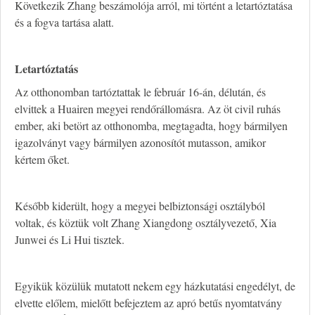
Következik Zhang beszámolója arról, mi történt a letartóztatása
és a fogva tartása alatt.
L
etartóztatás
Az otthonomban tartóztattak le február 16-án, délután, és
elvittek a Huairen megyei rendőrállomásra. Az öt civil ruhás
ember, aki betört az otthonomba, megtagadta, hogy bármilyen
igazolványt vagy bármilyen azonosítót mutasson, amikor
kértem őket.
Később kiderült, hogy a megyei belbiztonsági osztályból
voltak, és köztük volt Zhang Xiangdong osztályvezető, Xia
Junwei és Li Hui tisztek.
Egyikük közülük mutatott nekem egy házkutatási engedélyt, de
elvette előlem, mielőtt befejeztem az apró betűs nyomtatvány