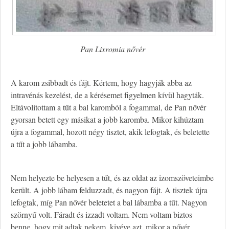
Pan Lixromia nővér
A karom zsibbadt és fájt. Kértem, hogy hagyják abba az
intravénás kezelést, de a kérésemet figyelmen kívül hagyták.
Eltávolítottam a tűt a bal karomból a fogammal, de Pan nővér
gyorsan betett egy másikat a jobb karomba. Mikor kihúztam
újra a fogammal, hozott négy tisztet, akik lefogtak, és beletette
a tűt a jobb lábamba.
Nem helyezte be helyesen a tűt, és az oldat az izomszöveteimbe
került. A jobb lábam felduzzadt, és nagyon fájt. A tisztek újra
lefogtak, míg Pan nővér beletetet a bal lábamba a tűt. Nagyon
szörnyű volt. Fáradt és izzadt voltam. Nem voltam biztos
benne, hogy mit adtak nekem, kivéve azt, mikor a nővér