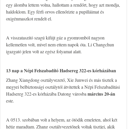
egy álomba lettem volna, hallottam a rendőrt, hogy azt mondja,
haldoklom. Egy férfi orvos ellenőrizte a pupilláimat és
oxigénmaszkot rendelt el.
A visszataszító szagú kifújt gáz a gyomromból nagyon
kellemetlen volt, mivel nem ettem napok óta. Li Changchun
igazgató jelen volt az egész folyamat alatt.
1
3 nap a Népi Felszabadító Hadsereg 322-es kórházában
Zhang Xiangdong osztályvezető, Xie Junwei és más tisztek a
megyei belbiztonsági osztálytól átvitettek a Népi Felszabadítási
március 20-án
Hadsereg 322-es kórházába Datong városba
este.
A 0513. szobában volt a helyem, az ötödik emeleten, ahol két
hétig maradtam. Zhang osztályvezetőnek voltak tisztjei, akik