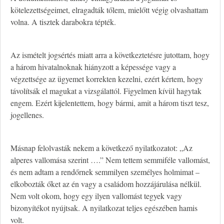
kötelezettségeimet, elragadták tőlem, mielőtt végig olvashattam
volna. A tisztek darabokra tépték.
Az ismételt jogsértés miatt arra a következtetésre jutottam, hogy
a három hivatalnoknak hiányzott a képessége vagy a
végzettsége az ügyemet korrekten kezelni, ezért kértem, hogy
távolítsák el magukat a vizsgálattól. Figyelmen kívül hagytak
engem. Ezért kijelentettem, hogy bármi, amit a három tiszt tesz,
jogellenes.
Másnap felolvasták nekem a következő nyilatkozatot: „Az
alperes vallomása szerint ….” Nem tettem semmiféle vallomást,
és nem adtam a rendőrnek semmilyen személyes holmimat –
elkobozták őket az én vagy a családom hozzájárulása nélkül.
Nem volt okom, hogy egy ilyen vallomást tegyek vagy
bizonyítékot nyújtsak. A nyilatkozat teljes egészében hamis
volt.