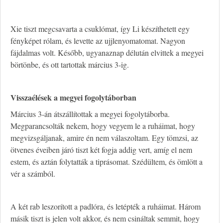
Xie tiszt megcsavarta a csuklómat, így Li készíthetett egy
fényképet rólam, és levette az ujjlenyomatomat. Nagyon
fájdalmas volt. Később, ugyanaznap délután elvittek a megyei
börtönbe, és ott tartottak március 3-ig.
V
isszaélések a megyei fogolytáborban
Március 3-án átszállítottak a megyei fogolytáborba.
Megparancsolták nekem, hogy vegyem le a ruháimat, hogy
megvizsgáljanak, amire én nem válaszoltam. Egy tömzsi, az
ötvenes éveiben járó tiszt két fogja addig vert, amíg el nem
estem, és aztán folytatták a tiprásomat. Szédültem, és ömlött a
vér a számból.
A két rab leszorított a padlóra, és letépték a ruháimat. Három
másik tiszt is jelen volt akkor, és nem csináltak semmit, hogy