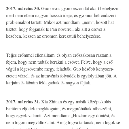
2017. március 30.
Guo orvos gyomorszondát akart behelyezni,
mert nem ettem nagyon hosszú ideje, és gyomor-bélrendszeri
problémáktól tartott. Mikor azt mondtam, „nem”, hozott hat
tisztet, hogy fogjanak le Pan nővérrel, aki állt a csővel a
kezében, készen az orromon keresztüli behelyezésre.
Teljes erőmmel ellenálltam, és olyan erőszakosan ráztam a
fejem, hogy nem tudták berakni a csövet. Félve, hogy a cső
végül a légcsövembe megy, feladták. Guo később kényszer-
etetett vízzel, és az intravénás folyadék is egyfolytában jött. A
karjaim és lábaim feldagadtak és nagyon fájtak.
2017. március 31.
Xia Zhitian és egy másik középiskolás
barátom eljöttek meglátogatni, és megpróbáltak rábeszélni,
hogy egyek valamit. Azt mondtam: „Hoztam egy döntést, és
nem fogom megváltoztatni. Amíg fogva tartanak, nem fogok se