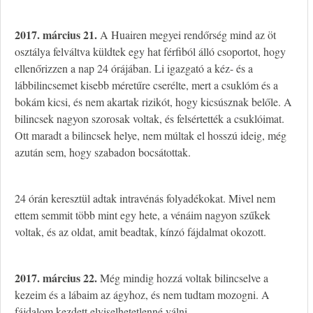
2017. március 21.
A Huairen megyei rendőrség mind az öt
osztálya felváltva küldtek egy hat férfiból álló csoportot, hogy
ellenőrizzen a nap 24 órájában. Li igazgató a kéz- és a
lábbilincsemet kisebb méretűre cserélte, mert a csuklóm és a
bokám kicsi, és nem akartak rizikót, hogy kicsúsznak belőle. A
bilincsek nagyon szorosak voltak, és felsértették a csuklóimat.
Ott maradt a bilincsek helye, nem múltak el hosszú ideig, még
azután sem, hogy szabadon bocsátottak.
24 órán keresztül adtak intravénás folyadékokat. Mivel nem
ettem semmit több mint egy hete, a vénáim nagyon szűkek
voltak, és az oldat, amit beadtak, kínzó fájdalmat okozott.
2017. március 22.
Még mindig hozzá voltak bilincselve a
kezeim és a lábaim az ágyhoz, és nem tudtam mozogni. A
fájdalom kezdett elviselhetetlenné válni.