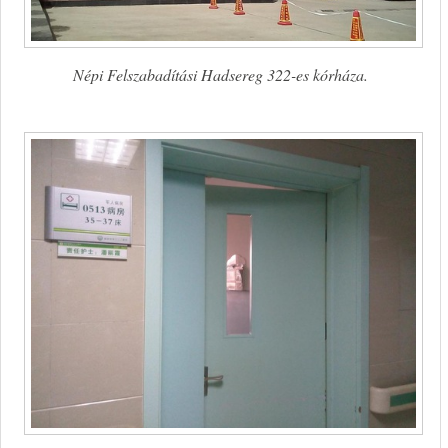
Népi Felszabadítási Hadsereg 322-es kórháza.