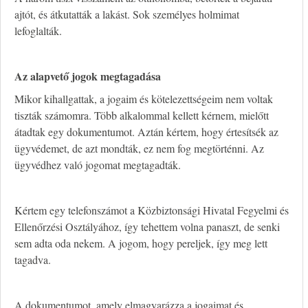
ajtót, és átkutatták a lakást. Sok személyes holmimat
lefoglalták.
A
z alapvető jogok megtagadása
Mikor kihallgattak, a jogaim és kötelezettségeim nem voltak
tiszták számomra. Több alkalommal kellett kérnem, mielőtt
átadtak egy dokumentumot. Aztán kértem, hogy értesítsék az
ügyvédemet, de azt mondták, ez nem fog megtörténni. Az
ügyvédhez való jogomat megtagadták.
Kértem egy telefonszámot a Közbiztonsági Hivatal Fegyelmi és
Ellenőrzési Osztályához, így tehettem volna panaszt, de senki
sem adta oda nekem. A jogom, hogy pereljek, így meg lett
tagadva.
A dokumentumot, amely elmagyarázza a jogaimat és