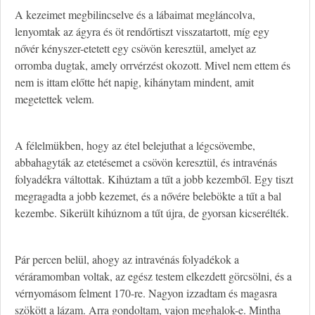
A kezeimet megbilincselve és a lábaimat megláncolva,
lenyomtak az ágyra és öt rendőrtiszt visszatartott, míg egy
nővér kényszer-etetett egy csövön keresztül, amelyet az
orromba dugtak, amely orrvérzést okozott. Mivel nem ettem és
nem is ittam előtte hét napig, kihánytam mindent, amit
megetettek velem.
A félelmükben, hogy az étel belejuthat a légcsövembe,
abbahagyták az etetésemet a csövön keresztül, és intravénás
folyadékra váltottak. Kihúztam a tűt a jobb kezemből. Egy tiszt
megragadta a jobb kezemet, és a nővére belebökte a tűt a bal
kezembe. Sikerült kihúznom a tűt újra, de gyorsan kicserélték.
Pár percen belül, ahogy az intravénás folyadékok a
véráramomban voltak, az egész testem elkezdett görcsölni, és a
vérnyomásom felment 170-re. Nagyon izzadtam és magasra
szökött a lázam. Arra gondoltam, vajon meghalok-e. Mintha