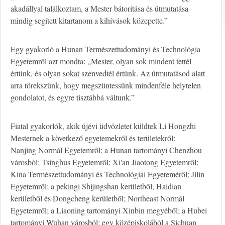
akadállyal találkoztam, a Mester bátorítása és útmutatása
mindig segített kitartanom a kihívások közepette.”
Egy gyakorló a Hunan Természettudományi és Technológia
Egyetemről azt mondta: „Mester, olyan sok mindent tettél
értünk, és olyan sokat szenvedtél értünk. Az útmutatásod alatt
arra törekszünk, hogy megszüntessünk mindenféle helytelen
gondolatot, és egyre tisztábbá váltunk.”
Fiatal gyakorlók, akik újévi üdvözletet küldtek Li Hongzhi
Mesternek a következő egyetemekről és területekről:
Nanjing Normál Egyetemről; a Hunan tartományi Chenzhou
városból; Tsinghus Egyetemről; Xi'an Jiaotong Egyetemről;
Kína Természettudományi és Technológiai Egyeteméről; Jilin
Egyetemről; a pekingi Shijingshan kerületből, Haidian
kerületből és Dongcheng kerületből; Northeast Normál
Egyetemről; a Liaoning tartományi Xinbin megyéből; a Hubei
tartományi Wuhan városból; egy középiskolából a Sichuan