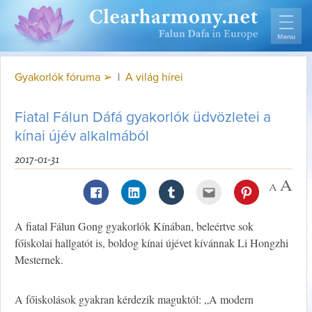
Gyakorlók fóruma ➢
|
A világ hírei
Fiatal Fálun Dáfá gyakorlók üdvözletei a
kínai újév alkalmából
2017-01-31
A fiatal Fálun Gong gyakorlók Kínában, beleértve sok
főiskolai hallgatót is, boldog kínai újévet kívánnak Li Hongzhi
Mesternek.
A főiskolások gyakran kérdezik maguktól: „A modern