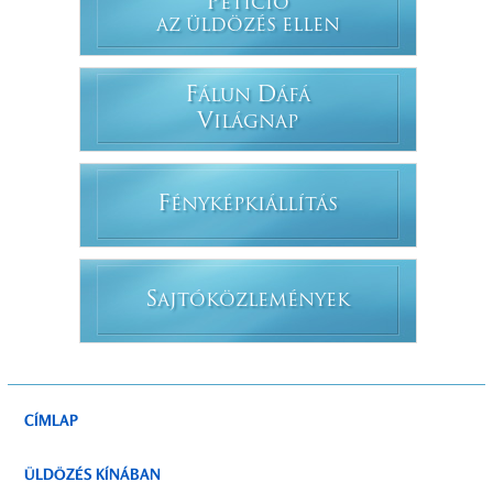
P
ETÍCIÓ
AZ ÜLDÖZÉS ELLEN
F
D
ÁLUN
ÁFÁ
V
ILÁGNAP
F
ÉNYKÉPKIÁLLÍTÁS
S
AJTÓKÖZLEMÉNYEK
CÍMLAP
ÜLDÖZÉS KÍNÁBAN