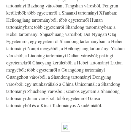
tartományi Bazhong városban; Tangshan városból, Fengrun
kerületből; több egyetemről a Shaanxi tartományi Xi'anban;
Heilongjiang tartományból; több egyetemről Hunan
tartományban; több egyetemről Shandong tartományban; a
Hebei tartományi Shijiazhuang városból; Dél-Nyugati Olaj
Egyetemről; egy egyetemről Shandong tartományban; a Hebei
tartományi Nanpi megyéből; a Heilongjiang tartományi Yichun
városból; a Liaoning tartományi Dalian városból; pekingi
egyetemekről Chaoyang kerületből; a Hebei tartományi Lixian
megyéből; több egyetemről a Guangdong tartományi
Guangzhou városból; a Shandong tartományi Dongying
városból; egy munkavállaló a China Unicomnál; a Shandong
tartományi Zhucheng városból; számos egyetem a Shandong
tartományi Jinan városból; több egyetemről Gansu
tartományból és a Kínai Tudományos Akadémiától.