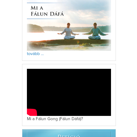
tovább ...
Mi a Fálun Gong (Fálun Dáfá)?