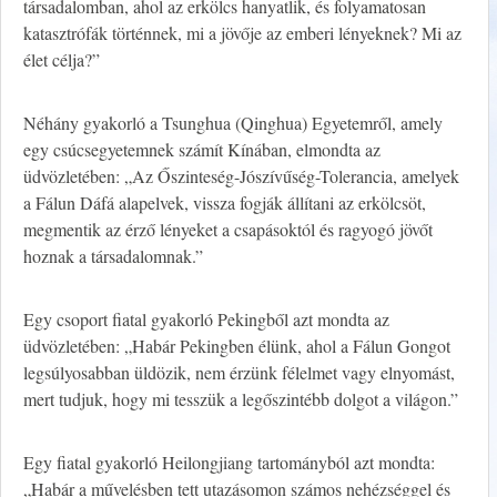
társadalomban, ahol az erkölcs hanyatlik, és folyamatosan
katasztrófák történnek, mi a jövője az emberi lényeknek? Mi az
élet célja?”
Néhány gyakorló a Tsunghua (Qinghua) Egyetemről, amely
egy csúcsegyetemnek számít Kínában, elmondta az
üdvözletében: „Az Őszinteség-Jószívűség-Tolerancia, amelyek
a Fálun Dáfá alapelvek, vissza fogják állítani az erkölcsöt,
megmentik az érző lényeket a csapásoktól és ragyogó jövőt
hoznak a társadalomnak.”
Egy csoport fiatal gyakorló Pekingből azt mondta az
üdvözletében: „Habár Pekingben élünk, ahol a Fálun Gongot
legsúlyosabban üldözik, nem érzünk félelmet vagy elnyomást,
mert tudjuk, hogy mi tesszük a legőszintébb dolgot a világon.”
Egy fiatal gyakorló Heilongjiang tartományból azt mondta:
„Habár a művelésben tett utazásomon számos nehézséggel és