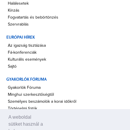
Halálesetek
Kínzás
Fogvatartás és bebörtönzés
Szervrablás
EURÓPAI HÍREK
Az igazság tisztázása
Fá-konferenciák
Kulturális események
Sajtó
GYAKORLÓK FÓRUMA
Gyakorlók Fóruma
Minghui szerkesztőségtől
Személyes beszámolók a korai időkről
Történelmi fotók
A weboldal
A TÁMOGATÁS HANGJA
sütiket használ a
Politikusok