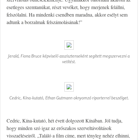
esetleges szemtanúkat, részt vevőket, hogy merjenek felállni,
felszólalni. Ha mindenki csendben maradna, akkor esélyt sem
adtunk a borzalmak felszámolásának!”
Jerald, Fiona Bruce képviselő asszisztenseként segített megszervezni a
vetítést.
Cedric, Kína-kutató, Ethan Gutmann oknyomzó riporterrel beszélget.
Cedric, Kína-kutató, hét évett dolgozott Kínában. Jól tudja,
hogy minden szó igaz az erőszakos szerveltávolítások
visszaéléseiről. „Találó a film címe, mert tényleg nehéz elhinni,