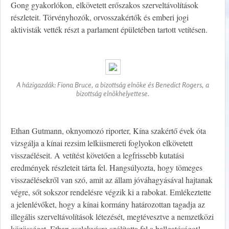
Gong gyakorlókon, elkövetett erőszakos szerveltávolítások
részleteit. Törvényhozók, orvosszakértők és emberi jogi
aktivisták vették részt a parlament épületében tartott vetítésen.
A házigazdák: Fiona Bruce, a bizottság elnöke és Benedict Rogers, a
bizottság elnökhelyettese.
Ethan Gutmann, oknyomozó riporter, Kína szakértő évek óta
vizsgálja a kínai rezsim lelkiismereti foglyokon elkövetett
visszaéléseit. A vetítést követően a legfrissebb kutatási
eredmények részleteit tárta fel. Hangsúlyozta, hogy tömeges
visszaélésekről van szó, amit az állam jóváhagyásával hajtanak
végre, sőt sokszor rendelésre végzik ki a rabokat. Emlékeztette
a jelenlévőket, hogy a kínai kormány határozottan tagadja az
illegális szerveltávolítások létezését, megtévesztve a nemzetközi
közösséget. Ethan cselekvésre szólította fel a hallgatóságot!