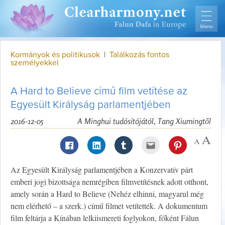
Kormányok és politikusok
|
Találkozás fontos
személyekkel
A Hard to Believe című film vetítése az
Egyesült Királyság parlamentjében
2016-12-05
A Minghui tudósítójától, Tang Xiumingtől
Az Egyesült Királyság parlamentjében a Konzervatív párt
emberi jogi bizottsága nemrégiben filmvetítésnek adott otthont,
amely során a Hard to Believe (Nehéz elhinni, magyarul még
nem elérhető – a szerk.) című filmet vetítették. A dokumentum
film feltárja a Kínában lelkiismereti foglyokon, főként Fálun