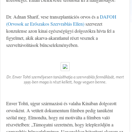
Dr. Adnan Sharif, vese transzplantációs orvos és a
DAFOH
(Orvosok az Erőszakos Szervrablás Ellen)
szervezet
konzulense azon kínai egészségügyi dolgozókra hívta fel a
figyelmet, akik akarva-akaratlanul részt vesznek a
szerveltávolítások bűncselekményében.
Dr. Enver Tohti személyesen tanúsíthatja a szervrablás fennállását, mert
1995-ben maga is részt kellett, hogy vegyen benne.
Enver Tohti, ujgur származású és valaha Kínában dolgozott
orvosként. A vetített dokumentum filmben pedig tanúként
szólal meg. Elmondta, hogy mi motiválta a filmben való
részvételben: „Támogatni szeretném, hogy lelepleződjön a
szervrablás bűncselekménye. Ugyanakkor bátorítani akarom az