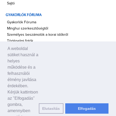
Sajtó
GYAKORLÓK FÓRUMA
Gyakorlók Fóruma
Minghui szerkesztőségtől
Személyes beszámolók a korai időkről
Történelmi fotók
A weboldal
A TÁMOGATÁS HANGJA
sütiket használ a
Politikusok
helyes
Civil szervezetek, ENSZ
működése és a
Egyéb
felhasználói
élmény javítása
A VILÁG HÍREI
érdekében.
Kérjük kattintson
HAGYOMÁNYOS KÍNAI KULTÚRA
az "Elfogadás"
Ősi történetek
gombra,
Elutasítás
Elfogadás
Történelmi személyek
amennyiben