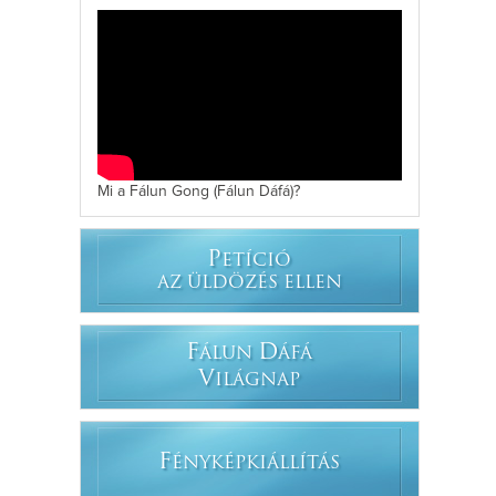
Mi a Fálun Gong (Fálun Dáfá)?
P
ETÍCIÓ
AZ ÜLDÖZÉS ELLEN
F
D
ÁLUN
ÁFÁ
V
ILÁGNAP
F
ÉNYKÉPKIÁLLÍTÁS