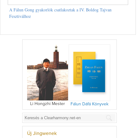
A Fálun Gong gyakorlók csatlakoztak a IV. Boldog Tajvan
Fesztiválhoz
Li Hongzhi Mester
Fálun Dáfá Könyvek
Új Jingwenek