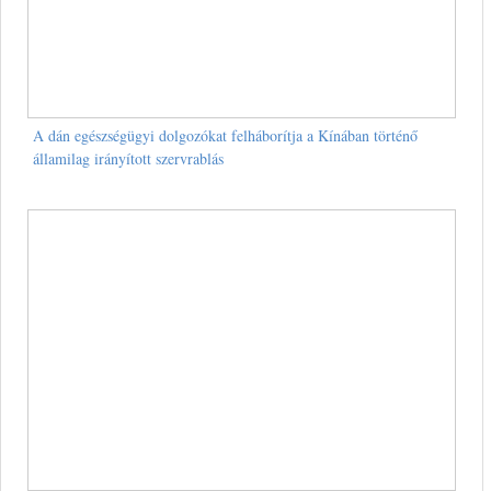
A dán egészségügyi dolgozókat felháborítja a Kínában történő
államilag irányított szervrablás