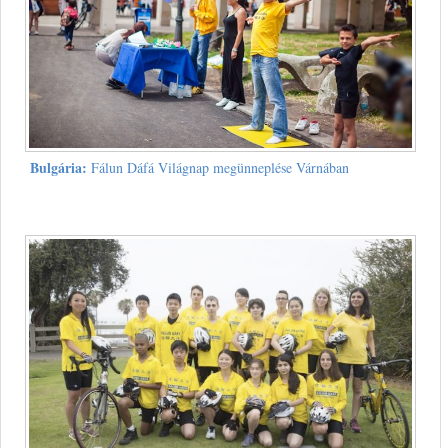
Bulgária:
Fálun Dáfá Világnap megünneplése Várnában