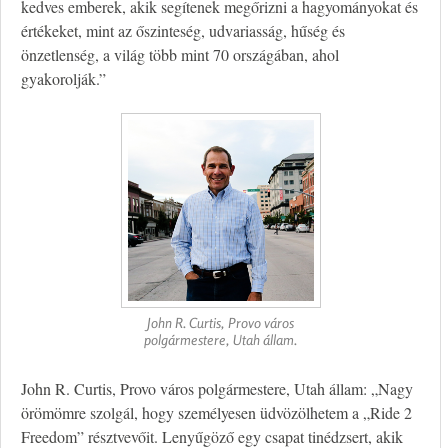
kedves emberek, akik segítenek megőrizni a hagyományokat és
értékeket, mint az őszinteség, udvariasság, hűség és
önzetlenség, a világ több mint 70 országában, ahol
gyakorolják.”
John R. Curtis, Provo város
polgármestere, Utah állam.
John R. Curtis, Provo város polgármestere, Utah állam: „Nagy
örömömre szolgál, hogy személyesen üdvözölhetem a „Ride 2
Freedom” résztvevőit. Lenyűgöző egy csapat tinédzsert, akik