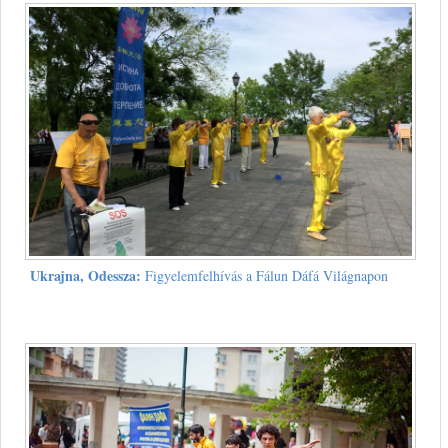
Ukrajna, Odessza:
Figyelemfelhívás a Fálun Dáfá Világnapon