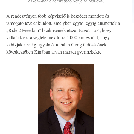
és kezükben a nemzetiségüket jelző zászlóval.
A rendezvényen több képviselő is beszédet mondott és
támogató levelet küldött, amelyben egytől egyig elismerték a
„Ride 2 Freedom” bicikliseinek elszántságát – azt, hogy
vállalták ezt a végtelennek tűnő 5 000 km-es utat, hogy
felhívják a világ figyelmét a Fálun Gong üldözésének
következtében Kínában árván maradt gyermekekre.