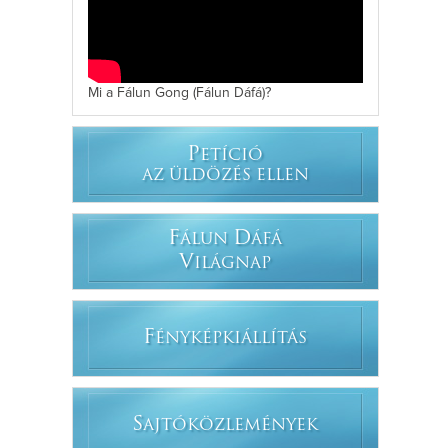
Mi a Fálun Gong (Fálun Dáfá)?
P
ETÍCIÓ
AZ ÜLDÖZÉS ELLEN
F
D
ÁLUN
ÁFÁ
V
ILÁGNAP
F
ÉNYKÉPKIÁLLÍTÁS
S
AJTÓKÖZLEMÉNYEK