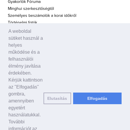
Gyakorlók Fóruma
Minghui szerkesztőségtől
Személyes beszámolók a korai időkről
Történelmi fotók
A weboldal
A TÁMOGATÁS HANGJA
sütiket használ a
Politikusok
helyes
Civil szervezetek, ENSZ
működése és a
Egyéb
felhasználói
élmény javítása
A VILÁG HÍREI
érdekében.
Kérjük kattintson
HAGYOMÁNYOS KÍNAI KULTÚRA
az "Elfogadás"
Ősi történetek
gombra,
Elutasítás
Elfogadás
Történelmi személyek
amennyiben
Shen Yun Performing Arts
egyetért
használatukkal.
LINKEK
További
falundafa.org
információt az