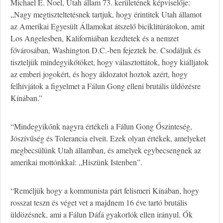
Michael E. Noel, Utah állam 73. kerületének képviselője:
„Nagy megtiszteltetésnek tartjuk, hogy érintitek Utah államot
az Amerikai Egyesült Államokat átszelő biciklitúrátokon, amit
Los Angelesben, Kaliforniában kezdtetek és a nemzet
fővárosában, Washington D.C.-ben fejeztek be. Csodáljuk és
tiszteljük mindegyikőtöket, hogy választottátok, hogy kiálljatok
az emberi jogokért, és hogy áldozatot hoztok azért, hogy
felhívjátok a figyelmet a Fálun Gong elleni brutális üldözésre
Kínában.”
“Mindegyikőnk nagyra értékeli a Fálun Gong Őszinteség,
Jószívűség és Tolerancia elveit. Ezek olyan értékek, amelyeket
megbecsülünk Utah államban, és amelyek egybecsengnek az
amerikai mottónkkal: „Hiszünk Istenben”.
“Reméljük hogy a kommunista párt felismeri Kínában, hogy
rosszat teszn és véget vet a majdnem 16 éve tartó brutális
üldözésnek, ami a Fálun Dáfá gyakorlók ellen irányul. Ők