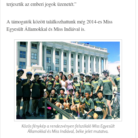
terjesztik az emberi jogok üzenetét.”
A támogatók között találkozhattunk még 2014-es Miss
Egyesült Államokkal és Miss Indiával is.
Közös fénykép a rendezvényen felszólaló Miss Egyesült
Államokkal és Miss Indiával, béke jelet mutatva.