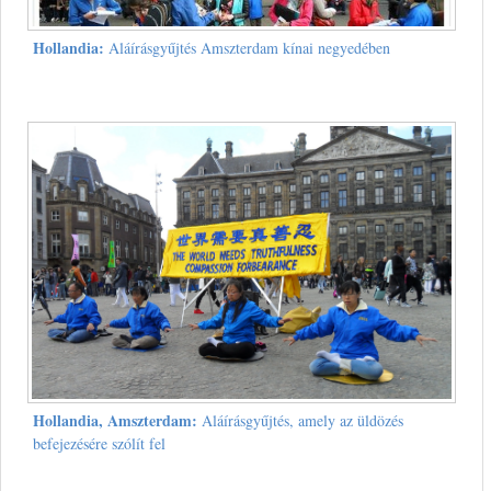
Hollandia:
Aláírásgyűjtés Amszterdam kínai negyedében
Hollandia, Amszterdam:
Aláírásgyűjtés, amely az üldözés
befejezésére szólít fel