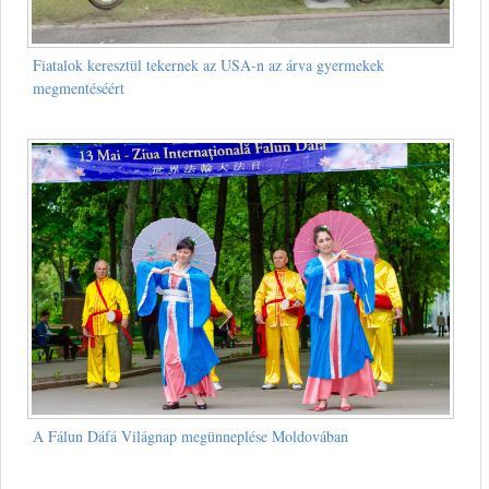
Fiatalok keresztül tekernek az USA-n az árva gyermekek
megmentéséért
A Fálun Dáfá Világnap megünneplése Moldovában