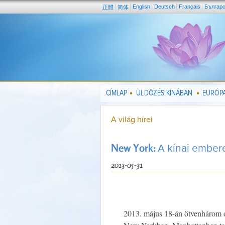
English
Deutsch
Français
Българ
正體
简体
CÍMLAP
ÜLDÖZÉS KÍNÁBAN
EURÓPA
A világ hírei
New York:
A kínai ember
2013-05-31
2013. május 18-án ötvenhárom 