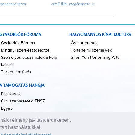
ependence téren
című film megérintette az
emberek szívét
GYAKORLÓK FÓRUMA
HAGYOMÁNYOS KÍNAI KULTÚRA
Gyakorlók Fóruma
Ősi történetek
Minghui szerkesztőségtől
Történelmi személyek
Személyes beszámolók a korai
Shen Yun Performing Arts
időkről
Történelmi fotók
A TÁMOGATÁS HANGJA
Politikusok
Civil szervezetek, ENSZ
Egyéb
nálói élmény javítása érdekében.
A VILÁG HÍREI
ért használatukkal.