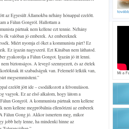
tovább 
ött az Egyesült Államokba néhány hónappal ezelőtt.
tam a Fálun Gongról. Hallottam a
munista pártnak nem kellene ezt tennie. Néhány
és ők valóban jó emberek. Az embereknek
essék. Miért nyomja el őket a kommunista párt? Ez
ezik. Ez igazán nagyszerű. Ezt Kínában nem láthatod.
r gyakorolja a Fálun Gongot. Igazán jó itt lenni.
nem biztonságos. A levegő szennyezett, és az ételek
orlóknak itt szabadságuk van. Felemelő lelkük van,
Mi a F
párt megsemmisíteni.”
pal ezelőtt jött ide – csodálkozott a felvonuláson.
g vagyok. Ez az első alkalom, hogy látom a
a Fálun Gongról. A kommunista pártnak nem kellene
nak nem kellene megpróbálnia ellenőrizni az emberek
 „A Fálun Gong jó. Akkor ismertem meg, mikor
gy jobb hely lenne, ha mindenki hinne az
s Toleranciában.”