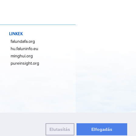
LINKEK
falundafa.org
hu.faluninfo.eu
minghui.org
pureinsight.org
Elutasítás
Elfogadás