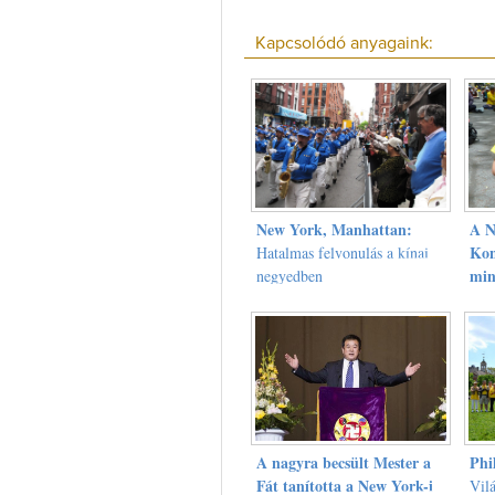
Kapcsolódó anyagaink:
New York, Manhattan:
A N
Kon
Hatalmas felvonulás a kínai
min
negyedben
Fál
A nagyra becsült Mester a
Phi
Fát tanította a New York-i
Vil