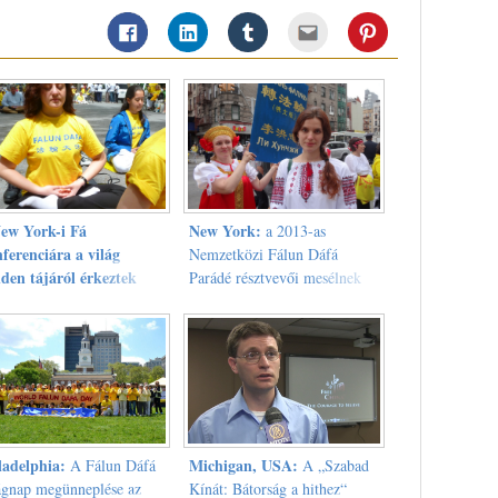
ew York-i Fá
New York:
a 2013-as
ferenciára a világ
Nemzetközi Fálun Dáfá
den tájáról érkeztek
Parádé résztvevői mesélnek
un Gong gyakorlók
történeteikről
ladelphia:
Michigan, USA:
A Fálun Dáfá
A „Szabad
ágnap megünneplése az
Kínát: Bátorság a hithez“