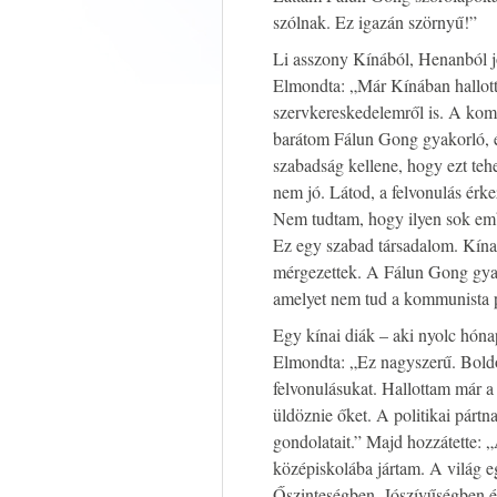
szólnak. Ez igazán szörnyű!”
Li asszony Kínából, Henanból j
Elmondta: „Már Kínában hallot
szervkereskedelemről is. A kom
barátom Fálun Gong gyakorló, 
szabadság kellene, hogy ezt teh
nem jó. Látod, a felvonulás érk
Nem tudtam, hogy ilyen sok embe
Ez egy szabad társadalom. Kína 
mérgezettek. A Fálun Gong gyak
amelyet nem tud a kommunista 
Egy kínai diák – aki nyolc hónap
Elmondta: „Ez nagyszerű. Boldo
felvonulásukat. Hallottam már 
üldöznie őket. A politikai párt
gondolatait.” Majd hozzátette:
középiskolába jártam. A világ e
Őszinteségben, Jószívűségben é