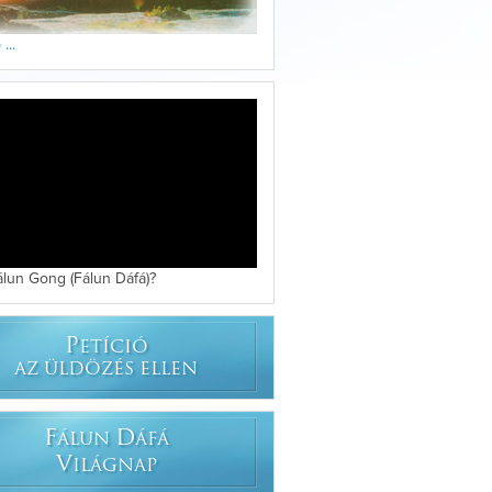
...
álun Gong (Fálun Dáfá)?
P
ETÍCIÓ
AZ ÜLDÖZÉS ELLEN
F
D
ÁLUN
ÁFÁ
V
ILÁGNAP