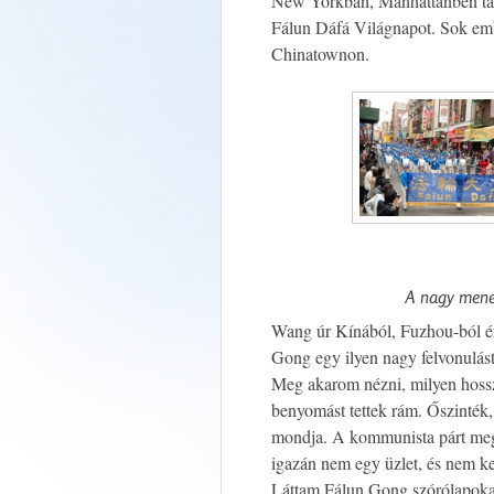
New Yorkban, Manhattanben tart
Fálun Dáfá Világnapot. Sok emb
Chinatownon.
A nagy mene
Wang úr Kínából, Fuzhou-ból é
Gong egy ilyen nagy felvonulást 
Meg akarom nézni, milyen hossz
benyomást tettek rám. Őszinték
mondja. A kommunista párt megp
igazán nem egy üzlet, és nem ke
Láttam Fálun Gong szórólapoka