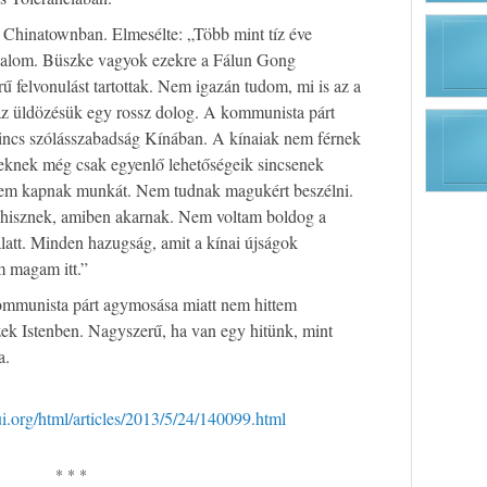
a Chinatownban. Elmesélte: „Több mint tíz éve
adalom. Büszke vagyok ezekre a Fálun Gong
ű felvonulást tartottak. Nem igazán tudom, mi is az a
az üldözésük egy rossz dolog. A kommunista párt
Nincs szólásszabadság Kínában. A kínaiak nem férnek
eknek még csak egyenlő lehetőségeik sincsenek
em kapnak munkát. Nem tudnak magukért beszélni.
hisznek, amiben akarnak. Nem voltam boldog a
att. Minden hazugság, amit a kínai újságok
 magam itt.”
ommunista párt agymosása miatt nem hittem
ek Istenben. Nagyszerű, ha van egy hitünk, mint
a.
ui.org/html/articles/2013/5/24/140099.html
* * *