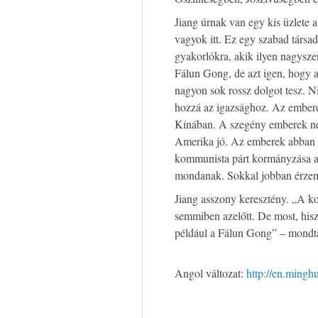
Jiang úrnak van egy kis üzlete 
vagyok itt. Ez egy szabad társ
gyakorlókra, akik ilyen nagyszer
Fálun Gong, de azt igen, hogy 
nagyon sok rossz dolgot tesz. 
hozzá az igazsághoz. Az ember
Kínában. A szegény emberek n
Amerika jó. Az emberek abban 
kommunista párt kormányzása al
mondanak. Sokkal jobban érzem
Jiang asszony keresztény. „A k
semmiben azelőtt. De most, hisz
például a Fálun Gong” – mondt
Angol változat:
http://en.mingh