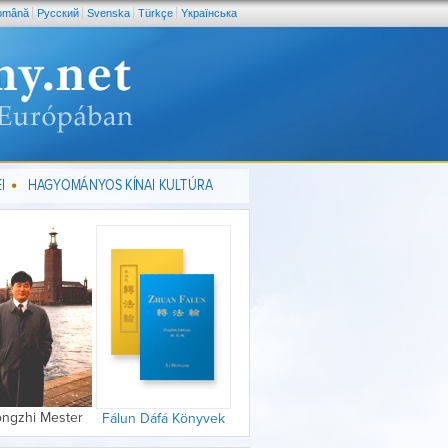
omână
Pусский
Svenska
Türkçe
Yкраїнська
I
HAGYOMÁNYOS KÍNAI KULTÚRA
ongzhi Mester
Fálun Dáfá Könyvek