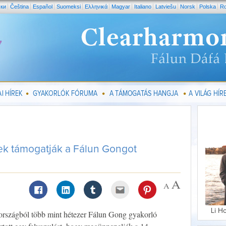
ски
Čeština
Español
Suomeksi
Ελληνικά
Magyar
Italiano
Latviešu
Norsk
Polska
R
I HÍREK
GYAKORLÓK FÓRUMA
A TÁMOGATÁS HANGJA
A VILÁG HÍRE
ek támogatják a Fálun Gongot
Li H
országból több mint hétezer Fálun Gong gyakorló