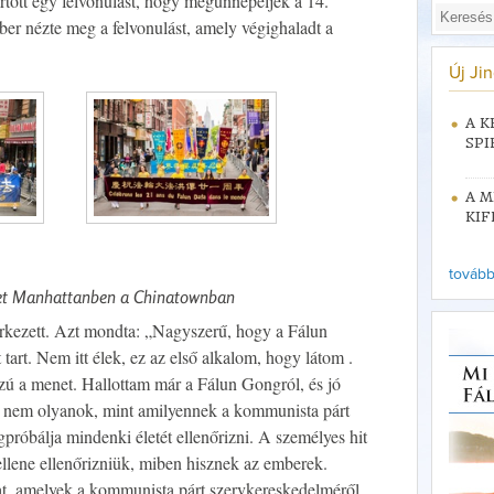
ott egy felvonulást, hogy megünnepeljék a 14.
er nézte meg a felvonulást, amely végighaladt a
Új Ji
A K
SPI
A M
KIF
tovább 
t Manhattanben a Chinatownban
rkezett. Azt mondta: „Nagyszerű, hogy a Fálun
tart. Nem itt élek, ez az első alkalom, hogy látom .
ú a menet. Hallottam már a Fálun Gongról, és jó
, nem olyanok, mint amilyennek a kommunista párt
róbálja mindenki életét ellenőrizni. A személyes hit
llene ellenőrizniük, miben hisznek az emberek.
t, amelyek a kommunista párt szervkereskedelméről