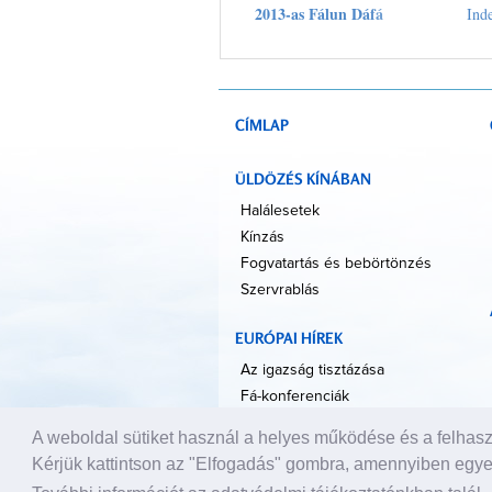
2013-as Fálun Dáfá
Ind
Tapasztalatcsere
Konferencián
CÍMLAP
ÜLDÖZÉS KÍNÁBAN
Halálesetek
Kínzás
Fogvatartás és bebörtönzés
Szervrablás
EURÓPAI HÍREK
Az igazság tisztázása
Fá-konferenciák
Kulturális események
A weboldal sütiket használ a helyes működése és a felhasz
Sajtó
Kérjük kattintson az "Elfogadás" gombra, amennyiben egyet