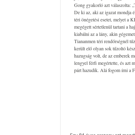
Gong gyakorló azt válaszolta: „
De ki az, aki az igazat mondja
téri önégetési esetet, melyet a K
megégett sértetlenül tartani a 
kiabálni az a lány, akin gégeme
Tiananmen téri rendőrségnél tűz
került elő olyan sok tűzoltó k
hazugság volt, de az emberek me
lengyel férfi megértette, és az
párt hazudik. Alá fogom írni a 