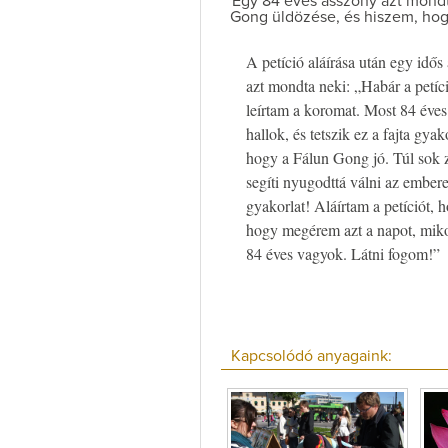
Egy 84 éves asszony azt mondta
Gong üldözése, és hiszem, hog
A petíció aláírása után egy id
azt mondta neki: „Habár a petíc
leírtam a koromat. Most 84 éve
hallok, és tetszik ez a fajta gy
hogy a Fálun Gong jó. Túl sok 
segíti nyugodttá válni az embere
gyakorlat! Aláírtam a petíciót,
hogy megérem azt a napot, mik
84 éves vagyok. Látni fogom!”
Kapcsolódó anyagaink: