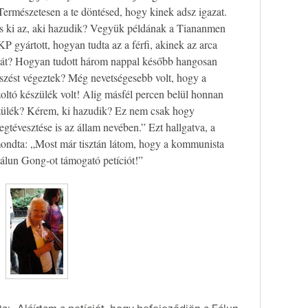
Természetesen a te döntésed, hogy kinek adsz igazat.
 és ki az, aki hazudik? Vegyük példának a Tiananmen
KP gyártott, hogyan tudta az a férfi, akinek az arca
haját? Hogyan tudott három nappal később hangosan
tszést végeztek? Még nevetségesebb volt, hogy a
oltó készülék volt! Alig másfél percen belül honnan
észülék? Kérem, ki hazudik? Ez nem csak hogy
gtévesztése is az állam nevében.” Ezt hallgatva, a
t mondta: „Most már tisztán látom, hogy a kommunista
Fálun Gong-ot támogató petíciót!”