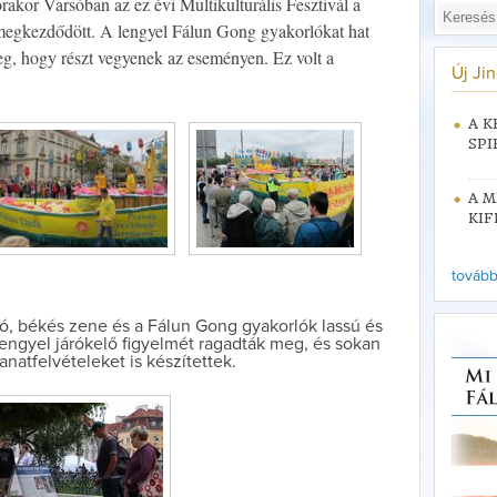
rakor Varsóban az ez évi Multikulturális Fesztivál a
 megkezdődött. A lengyel Fálun Gong gyakorlókat hat
g, hogy részt vegyenek az eseményen. Ez volt a
Új Ji
A K
SPI
A M
KIF
tovább 
, békés zene és a Fálun Gong gyakorlók lassú és
lengyel járókelő figyelmét ragadták meg, és sokan
anatfelvételeket is készítettek.