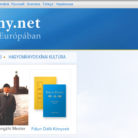
omână
Pусский
Svenska
Türkçe
Yкраїнська
I
HAGYOMÁNYOS KÍNAI KULTÚRA
ongzhi Mester
Fálun Dáfá Könyvek