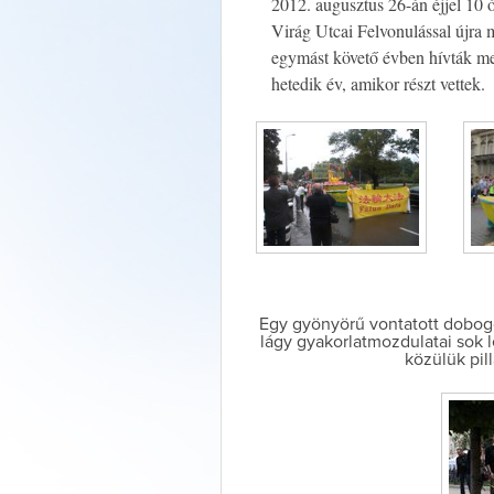
2012. augusztus 26-án éjjel 10 ó
Virág Utcai Felvonulással újra
egymást követő évben hívták me
hetedik év, amikor részt vettek.
Egy gyönyörű vontatott dobogó
lágy gyakorlatmozdulatai sok 
közülük pill