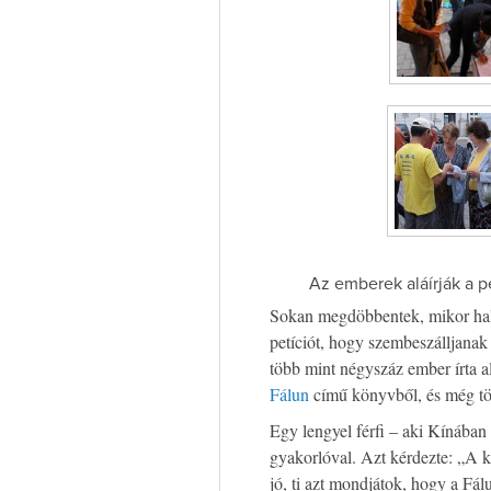
Az emberek aláírják a p
Sokan megdöbbentek, mikor hall
petíciót, hogy szembeszálljanak
több mint négyszáz ember írta a
Fálun
című könyvből, és még töb
Egy lengyel férfi – aki Kínában
gyakorlóval. Azt kérdezte: „A
jó, ti azt mondjátok, hogy a Fá