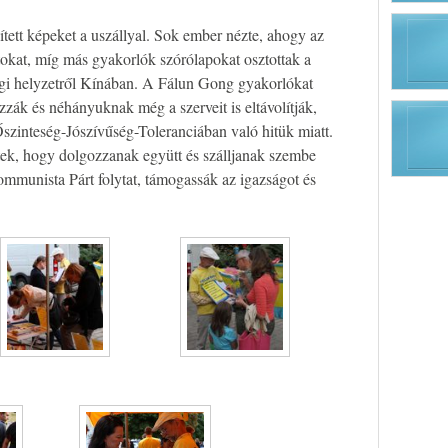
ített képeket a uszállyal. Sok ember nézte, ahogy az
okat, míg más gyakorlók szórólapokat osztottak a
legi helyzetről Kínában. A Fálun Gong gyakorlókat
zzák és néhányuknak még a szerveit is eltávolítják,
Őszinteség-Jószívűség-Toleranciában való hitük miatt.
k, hogy dolgozzanak együtt és szálljanak szembe
ommunista Párt folytat, támogassák az igazságot és