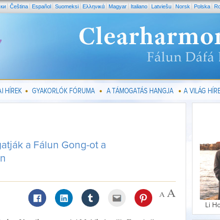
ски
Čeština
Español
Suomeksi
Ελληνικά
Magyar
Italiano
Latviešu
Norsk
Polska
R
I HÍREK
GYAKORLÓK FÓRUMA
A TÁMOGATÁS HANGJA
A VILÁG HÍRE
atják a Fálun Gong-ot a
on
Li H