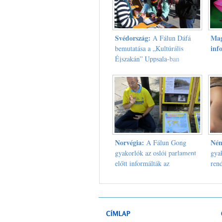
Svédország:
Mag
A Fálun Dáfá
inf
bemutatása a „Kultúrális
Éjszakán” Uppsala-ban
Norvégia:
Ném
A Fálun Gong
gyakorlók az oslói parlament
gya
előtt informálták az
rend
embereket a Kínában történő
üldözésről
CÍMLAP