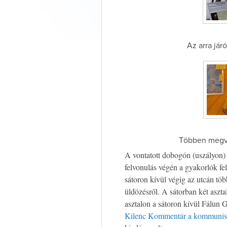
Az arra jár
Többen megvá
A vontatott dobogón (uszályon)
felvonulás végén a gyakorlók fel
sátoron kívül végig az utcán több
üldözésről. A sátorban két asztal
asztalon a sátoron kívül Fálun 
Kilenc Kommentár a kommunist