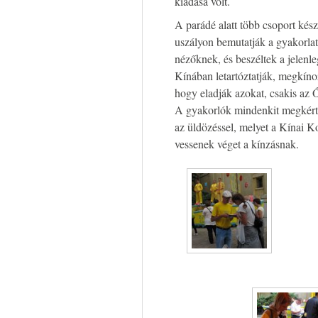
kiadása volt.
A parádé alatt több csoport kész
uszályon bemutatják a gyakorlat
nézőknek, és beszéltek a jelen
Kínában letartóztatják, megkíno
hogy eladják azokat, csakis az 
A gyakorlók mindenkit megkérte
az üldözéssel, melyet a Kínai K
vessenek véget a kínzásnak.