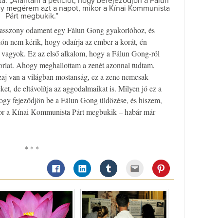
: „Aláírtam a petíciót, hogy befejeződjön a Fálun
y megérem azt a napot, mikor a Kínai Kommunista
Párt megbukik.”
ős asszony odament egy Fálun Gong gyakorlóhoz, és
ión nem kérik, hogy odaírja az ember a korát, én
s vagyok. Ez az első alkalom, hogy a Fálun Gong-ról
akorlat. Ahogy meghallottam a zenét azonnal tudtam,
zaj van a világban mostanság, ez a zene nemcsak
ket, de eltávolítja az aggodalmaikat is. Milyen jó ez a
 hogy fejeződjön be a Fálun Gong üldözése, és hiszem,
or a Kínai Kommunista Párt megbukik – habár már
* * *