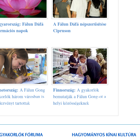
yarország: Fálun Dáfá
A Fálun Dáfá népszerűsítése
ormációs napok
Cipruson
etország:
Finnország:
A Fálun Gong
A gyakorlók
korlók három városban is
bemutatják a Fálun Gong-ot a
ezvényt tartottak
helyi közösségeknek
GYAKORLÓK FÓRUMA
HAGYOMÁNYOS KÍNAI KULTÚRA