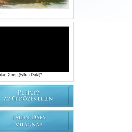
...
álun Gong (Fálun Dáfá)?
P
ETÍCIÓ
AZ ÜLDÖZÉS ELLEN
F
D
ÁLUN
ÁFÁ
V
ILÁGNAP