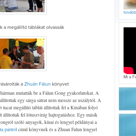
tovább 
ók a megállító táblákat olvassák
Mi a F
sárolták a
Zhuán Fálun
könyvet
 hárman mutatták be a Fálun Gong gyakorlatokat. A
állítottak egy sárga sátrat nem messze az uszálytól. A
 tucat megállító táblát állítottak fel a Kínában folyó
t állítottak fel lótuszvirág hajtogatáshoz. Egy másik
Gongról szóló anyagok, kínai és lengyel példányai a
a pártról
című könyvnek és a Zhuan Falun lengyel