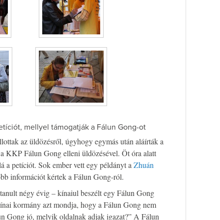
etíciót, mellyel támogatják a Fálun Gong-ot
ottak az üldözésről, úgyhogy egymás után aláírták a
 a KKP Fálun Gong elleni üldözésével. Öt óra alatt
lá a petíciót. Sok ember vett egy példányt a
Zhuán
b információt kértek a Fálun Gong-ról.
 tanult négy évig – kínaiul beszélt egy Fálun Gong
 kínai kormány azt mondja, hogy a Fálun Gong nem
lun Gong jó, melyik oldalnak adjak igazat?” A Fálun